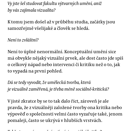
Vy jste šel studovat fakultu výtvarných umění, aniž
by vás zajímala vizualita?
K tomu jsem došel až v průběhu studia, začátky jsou
samozřejmě všelijaké a člověk se hledá.
Není to zvláštní?
Není to úplně nenormální. Konceptuální umění sice
má obvykle nějaký vizuální prvek, ale dost často jde spíš
o celkový nápad nebo intervenci či kritiku než o to, jak
to vypadá na první pohled.
Dá se tedy vyvodit, že umělecká tvorba, která
je vizuálně zaměřená, je třeba méně sociálně-kritická?
V jisté zkratce by se to tak dalo říct, zároveň je ale
pravda, že z vizuálněji založené tvorby ona kritika nebo
výpověď o společnosti velmi často vyzařuje také, jenom
pomaleji, často se ukrývá v hlubších vrstvách.