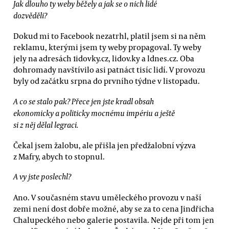
Jak dlouho ty weby běžely a jak se o nich lidé
dozvěděli?
Dokud mi to Facebook nezatrhl, platil jsem si na něm
reklamu, kterými jsem ty weby propagoval. Ty weby
jely na adresách 1idovky.cz, lidov.ky a ldnes.cz. Oba
dohromady navštívilo asi patnáct tisíc lidí. V provozu
byly od začátku srpna do prvního týdne v listopadu.
A co se stalo pak? Přece jen jste kradl obsah
ekonomicky a politicky mocnému impériu a ještě
si z něj dělal legraci.
Čekal jsem žalobu, ale přišla jen předžalobní výzva
z Mafry, abych to stopnul.
A vy jste poslechl?
Ano. V současném stavu uměleckého provozu v naší
zemi není dost dobře možné, aby se za to cena Jindřicha
Chalupeckého nebo galerie postavila. Nejde při tom jen