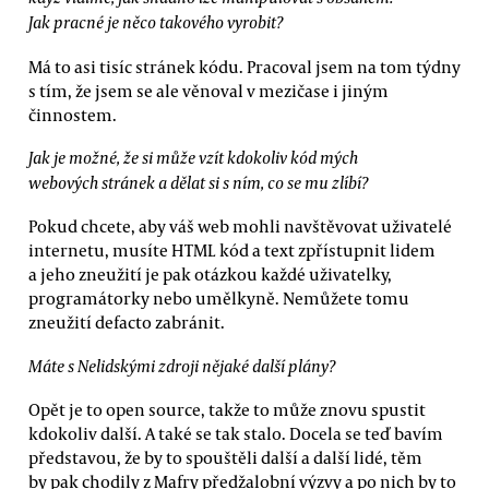
Jak pracné je něco takového vyrobit?
Má to asi tisíc stránek kódu. Pracoval jsem na tom týdny
s tím, že jsem se ale věnoval v mezičase i jiným
činnostem.
Jak je možné, že si může vzít kdokoliv kód mých
webových stránek a dělat si s ním, co se mu zlíbí?
Pokud chcete, aby váš web mohli navštěvovat uživatelé
internetu, musíte HTML kód a text zpřístupnit lidem
a jeho zneužití je pak otázkou každé uživatelky,
programátorky nebo umělkyně. Nemůžete tomu
zneužití defacto zabránit.
Máte s Nelidskými zdroji nějaké další plány?
Opět je to open source, takže to může znovu spustit
kdokoliv další. A také se tak stalo. Docela se teď bavím
představou, že by to spouštěli další a další lidé, těm
by pak chodily z Mafry předžalobní výzvy a po nich by to