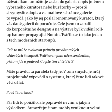
uživatelkám umožňuje zaslat do galerie dopis jménem
vybraného kurátora nebo kurátorky — prostě
si vymyslíte dopis a v e-mailové schránce galerie
to vypadá, jako by jej poslal renomovaný kurátor, který
vás dané galerii doporučuje. Celé jsem to zabalil
do korporátního designu a na výstavě byl k vidění roll-
up banner propagující Nomin. Tvářilo se to jako jeden
z těch moderních start-upů.
Celé to může evokovat princip predátorských
vědeckých časopisů. Tváří se to jako něco seriózního,
přitom jde o podvod. Co jste tím chtěl říct?
Máte pravdu, ta paralela tady je. V tom smyslu je můj
projekt také výpovědí o systému, který žene lidi takové
věci dělat.
Použil to někdo?
Pár lidí to použilo, ale popravdě nevím, s jakým
výsledkem. Samozřejmě tam mohly vzniknout velmi