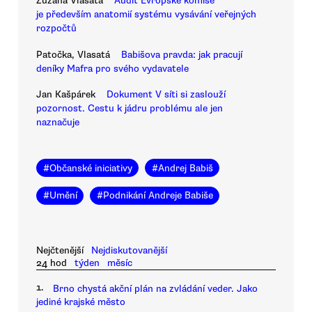
Zuzana Vlasatá
Audit Evropské komise
je především anatomií systému vysávání veřejných
rozpočtů
Patočka, Vlasatá
Babišova pravda: jak pracují
deníky Mafra pro svého vydavatele
Jan Kašpárek
Dokument V síti si zaslouží
pozornost. Cestu k jádru problému ale jen
naznačuje
#
Občanské iniciativy
#
Andrej Babiš
#
Umění
#
Podnikání Andreje Babiše
Nejčtenější
Nejdiskutovanější
24 hod
týden
měsíc
1.
Brno chystá akční plán na zvládání veder. Jako
jediné krajské město