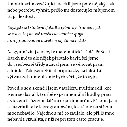
k nominacím osvěžující, necítil jsem poté nějaký tlak
nebo potřebu vyhrát, přišlo mi dostačující mít jenom
tu příležitost.
Když jste šel studovat fakultu výtvarných umění, jak
se stalo, že jste své umělecké ambice spojil
s programováním a světem digitálních dat?
Na gymnáziu jsem byl v matematické třídě. Po šesti
letech mě to ale nějak přestalo bavit, šel jsme
do všeobecné třídy a začal jsem se věnovat psaní
a hudbě. Pak jsem zkusil přijímačky na fakultu
výtvarných umění, aniž bych věřil, že to vyjde.
Povedlo se a skončil jsem v ateliéru multimédií, kde
jsem se dostal k tvorbě experimentální hudby, práci
s videem i různým dalším experimentům. Při tom jsem
se navrátil také k programování, které mě na střední
moc nebavilo. Najednou mě to zaujalo, ale příliš mne
nebavila vizualita, s níž se při tom často pracuje.