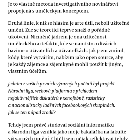
Je to vlastně metoda investigativního novinářství
propojená s uměleckým konceptem.
Druhá linie, k níž se hlásím je arte útil, neboli užitečné
umění. Zde se teoretici teprve snaží o pořádné
ukotvení. Nicméně jádrem je ona užitečnost
uměleckého artefaktu, kde se namísto o divácích
bavíme o uživatelích a uživatelkách. Jak jsem zmínil,
kódy, které vytvářím, nabízím jako open source, aby
je každý zájemce a zájemkyně mohli použít k jiným,
vlastním účelům.
Jedním z vašich prvních výrazných počinů byl projekt
Národní liga, webová platforma s přehledem
nejaktivnějších diskutérů v xenofobně, rasisticky
a nacionalisticky laděných facebookových skupinách.
Jak se ten nápad zrodil?
Tehdy jsem právě studoval sociální informatiku
a Národní liga vznikla jako moje bakalářka na fakultě
výtvarných umění. Chtěl jsem nějak reflektovat tehdy