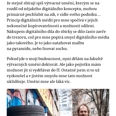
že stejně sbírají spíš výtvarné umění, kterým se na
rozdíl od nějakého digitálního konceptu, mohou
primárně pochlubit na zdi, v sídle svého podniku…
Princip digitálních médií pro mne spočívá v jejich
nekonečné kopírovatelnosti a možnosti sdílení.
Nákupem digitálního díla do sbírky se dílo často zavře
do trezoru, což pro mne popírá smysl digitálního média
jako takového. Je to jako natahovat malbu
na pyramidu, nebo lisovat sochu.
Pokud jde o moji budoucnost, nyní dělám na fakultě
výtvarných umění doktorát. Ale jako pojistku mám
možnost jít si vydělávat do IT. Ostatně jsem si to už
vyzkoušel a v jistém smyslu mne tato možnost
uklidňuje. Umění mne ale láká víc.