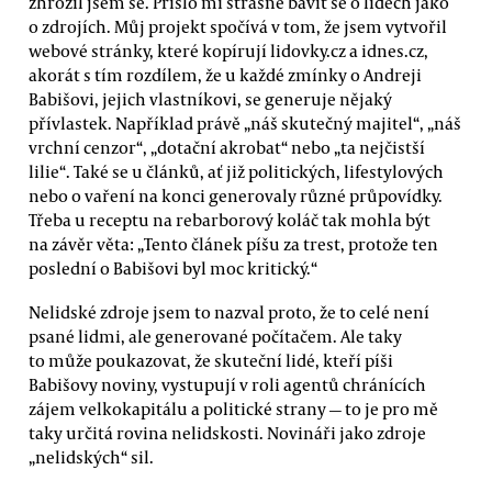
zhrozil jsem se. Přišlo mi strašné bavit se o lidech jako
o zdrojích. Můj projekt spočívá v tom, že jsem vytvořil
webové stránky, které kopírují lidovky.cz a idnes.cz,
akorát s tím rozdílem, že u každé zmínky o Andreji
Babišovi, jejich vlastníkovi, se generuje nějaký
přívlastek. Například právě „náš skutečný majitel“, „náš
vrchní cenzor“, „dotační akrobat“ nebo „ta nejčistší
lilie“. Také se u článků, ať již politických, lifestylových
nebo o vaření na konci generovaly různé průpovídky.
Třeba u receptu na rebarborový koláč tak mohla být
na závěr věta: „Tento článek píšu za trest, protože ten
poslední o Babišovi byl moc kritický.“
Nelidské zdroje jsem to nazval proto, že to celé není
psané lidmi, ale generované počítačem. Ale taky
to může poukazovat, že skuteční lidé, kteří píši
Babišovy noviny, vystupují v roli agentů chránících
zájem velkokapitálu a politické strany — to je pro mě
taky určitá rovina nelidskosti. Novináři jako zdroje
„nelidských“ sil.