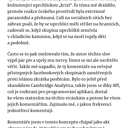
kulminující uprchlickou „krizi“. To téma mě dráždilo,
protože reakce českého prostředí byla extrémně
paranoidní a přehnaná. Lidi na sociálních sítích bez
zábran psali, že by se uprchlíci měli střílet na hranicích,
radovali se, když skupina uprchlíků zemřela
v chladicím kamionu, když se na moři topily děti
a podobně.
Často se to pak omlouvalo tím, že autor těchto slov
vypil pár piv a ujely mu nervy. Tomu se mi ale nechtělo
věřit. Takže mě napadlo, že ty komentáře na veřejně
přístupných facebookových skupinách zaměřených
proti islámu zkrátka posbírám. Bylo to ještě před
skandálem Cambridge Analytica, takže jsem se díky API,
což je rozhraní pro programování aplikací, dostal
ke všem statusům na těchto stránkám a potom ke všem
jejich komentářům. Zajímalo mě, s jakou frekvencí
jednotlivci komentují.
Komentáře jsem v tomto konceptu chápal jako akt
obrany národa. Vytvořil jsem tedy web takzvané