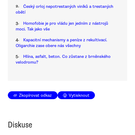
2.
Český orloj nepotrestaných viníků a trestaných
obětí
3.
Homofobie je pro vládu jen jedním z nástrojů
moci. Tak jako vše
4.
Kapacitní mechanismy a peníze z rekultivací.
Oligarchie zase obere nás všechny
5.
Hlína, asfalt, beton. Co zůstane z brněnského
velodromu?
Zkopírovat odkaz
Vytisknout
Diskuse