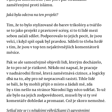
zaměřenými proti islámu.
Jaká byla odezva na ten projekt?
Tím, že to bylo stylizované do barev trikolóry a tvářilo
se to jako projekt z pravicové scény, si to ti lidé mezi
sebou začali sdílet. Podporovalo to jejich pocit, že jsou
velcí, i když spíš opak byl pravdou. Sdíleli to třeba hrdě
s tím, že jsou v top ten nejaktivnějších komentátorů
měsíce.
Pak se ale samozřejmě objevili lidi, kterým docházelo,
že to pro ně je rizikové. Někdo mi napsal, že pracuje
v nadnárodní firmě, která zaměstnává cizince, a logicky
dbá na to, aby pro ně nepracovali rasisti. Tihle lidé
se báli, že by mohli přijít o místo a žádali mě, zda
by s tím nešlo na stránce Národní ligy něco udělat. To už
ale bylo na jejich zodpovědnosti, museli by si ty své
komentáře dohledat a promazat. Což je skoro nemožné.
Setkal jste se i s nějakými výhrůžkami či agresivními