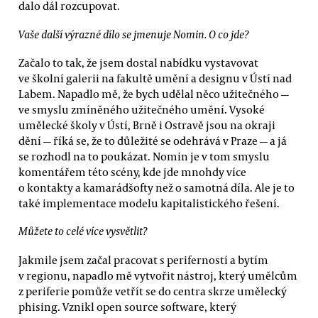
dalo dál rozcupovat.
Vaše další výrazné dílo se jmenuje Nomin. O co jde?
Začalo to tak, že jsem dostal nabídku vystavovat
ve školní galerii na fakultě umění a designu v Ústí nad
Labem. Napadlo mě, že bych udělal něco užitečného —
ve smyslu zmíněného užitečného umění. Vysoké
umělecké školy v Ústí, Brně i Ostravě jsou na okraji
dění — říká se, že to důležité se odehrává v Praze — a já
se rozhodl na to poukázat. Nomin je v tom smyslu
komentářem této scény, kde jde mnohdy více
o kontakty a kamarádšofty než o samotná díla. Ale je to
také implementace modelu kapitalistického řešení.
Můžete to celé více vysvětlit?
Jakmile jsem začal pracovat s periferností a bytím
v regionu, napadlo mě vytvořit nástroj, který umělcům
z periferie pomůže vetřít se do centra skrze umělecký
phising. Vznikl open source software, který