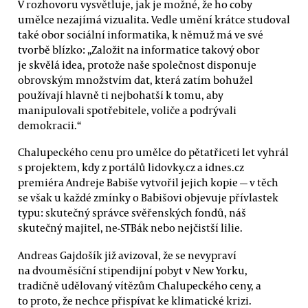
V rozhovoru vysvětluje, jak je možné, že ho coby
umělce nezajímá vizualita. Vedle umění krátce studoval
také obor sociální informatika, k němuž má ve své
tvorbě blízko: „Založit na informatice takový obor
je skvělá idea, protože naše společnost disponuje
obrovským množstvím dat, která zatím bohužel
používají hlavně ti nejbohatší k tomu, aby
manipulovali spotřebitele, voliče a podrývali
demokracii.“
Chalupeckého cenu pro umělce do pětatřiceti let vyhrál
s projektem, kdy z portálů lidovky.cz a idnes.cz
premiéra Andreje Babiše vytvořil jejich kopie — v těch
se však u každé zmínky o Babišovi objevuje přívlastek
typu: skutečný správce svěřenských fondů, náš
skutečný majitel, ne-STBák nebo nejčistší lilie.
Andreas Gajdošík již avizoval, že se nevypraví
na dvouměsíční stipendijní pobyt v New Yorku,
tradičně udělovaný vítězům Chalupeckého ceny, a
to proto, že nechce přispívat ke klimatické krizi.