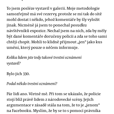
To jsem posléze vystavil v galerii. Moje metodologie
samozřejmě má své rezervy, protože se mi tak do sítě
mohl dostat i někdo, jehož komentáře by šly vyložit
jinak. Nicméně já jsem to ponechal posudku
návštěvníků expozice. Nechal jsem na nich, zda by měly
být dané komentáře doručeny policii a zda se toho sami
chtějí chopit. Mohli to klidně přijmout „jen“ jako kus
umění, který pouze o něčem informuje.
Kolika lidem jste tedy takové trestní oznámení
vystavil?
Bylo jich 330.
Podal někdo trestní oznámení?
Pár lidí ano. Včetně mě. Při tom se ukázalo, že policie
stojí blíž právě lidem z národovecké scény. Jejich
argumentace v zásadě stála na tom, že to je „jenom“
na Facebooku. Myslím, že by se to s pomocí právníka