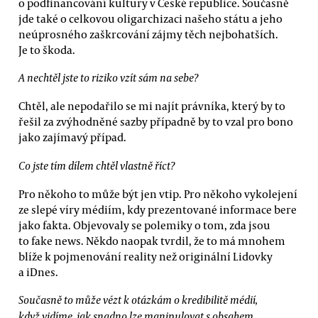
o podfinancování kultury v České republice. Současně
jde také o celkovou oligarchizaci našeho státu a jeho
neúprosného zaškrcování zájmy těch nejbohatších.
Je to škoda.
A nechtěl jste to riziko vzít sám na sebe?
Chtěl, ale nepodařilo se mi najít právníka, který by to
řešil za zvýhodněné sazby případně by to vzal pro bono
jako zajímavý případ.
Co jste tím dílem chtěl vlastně říct?
Pro někoho to může být jen vtip. Pro někoho vykolejení
ze slepé víry médiím, kdy prezentované informace bere
jako fakta. Objevovaly se polemiky o tom, zda jsou
to fake news. Někdo naopak tvrdil, že to má mnohem
blíže k pojmenování reality než originální Lidovky
a iDnes.
Současně to může vézt k otázkám o kredibilitě médií,
když vidíme, jak snadno lze manipulovat s obsahem.