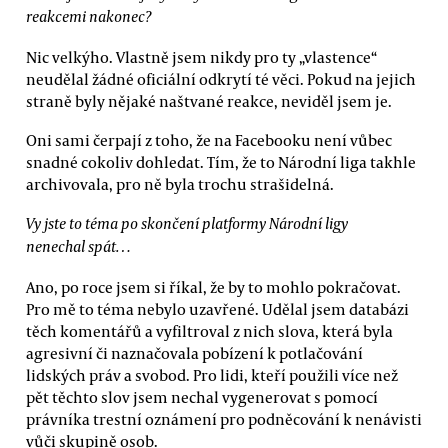
reakcemi nakonec?
Nic velkýho. Vlastně jsem nikdy pro ty „vlastence“
neudělal žádné oficiální odkrytí té věci. Pokud na jejich
straně byly nějaké naštvané reakce, neviděl jsem je.
Oni sami čerpají z toho, že na Facebooku není vůbec
snadné cokoliv dohledat. Tím, že to Národní liga takhle
archivovala, pro ně byla trochu strašidelná.
Vy jste to téma po skončení platformy Národní ligy
nenechal spát…
Ano, po roce jsem si říkal, že by to mohlo pokračovat.
Pro mě to téma nebylo uzavřené. Udělal jsem databázi
těch komentářů a vyfiltroval z nich slova, která byla
agresivní či naznačovala pobízení k potlačování
lidských práv a svobod. Pro lidi, kteří použili více než
pět těchto slov jsem nechal vygenerovat s pomocí
právníka trestní oznámení pro podněcování k nenávisti
vůči skupině osob.