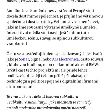
Takže to, co vás v umění zajímá, je sociální kritika?
Ano. Současné umění dnes ve střední Evropě stojí
docela dost mimo společnost, je přijímáno většinovou
společností dosti apaticky. Veřejnost více méně neví,
jaké máme současné výtvarné umělkyně a umělce.
Interaktivní média stojí navíc ještě mimo tuto
uměleckou scénu, stávají se úplnou subkulturou
v subkultuře.
Často se soustřeďují kolem specializovaných festivalů
jako je
Sónar
, Signal nebo
Ars Electronica
, často souvisí
s klubovou hudbou, nebo reklamními akcemi BMW.
Určitá část těchto projektů mi ale přijde lehce
podbízivá, přesněji řečeno příliš přitakávající
technologii a politice spojené s digitálními firmami
a korporacemi.
To z vás nakonec dělá až takovou subkulturu
v subkultuře subkultury… Jaké možnosti se vám tedy
na poli moderního interaktivního umění nabízejí?