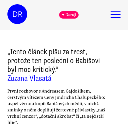
DR
♥ Daruji
„Tento článek píšu za trest,
protože ten poslední o Babišovi
byl moc kritický.“
Zuzana Vlasatá
První rozhovor s Andreasem Gajdošíkem,
čerstvým vítězem Ceny Jindřicha Chalupeckého:
uspěl věrnou kopií Babišových médií, v nichž
zmínky o něm doplňují žertovné přívlastky „náš
vrchní cenzor“, „dotační akrobat“ či „ta nejčistší
lilie“.