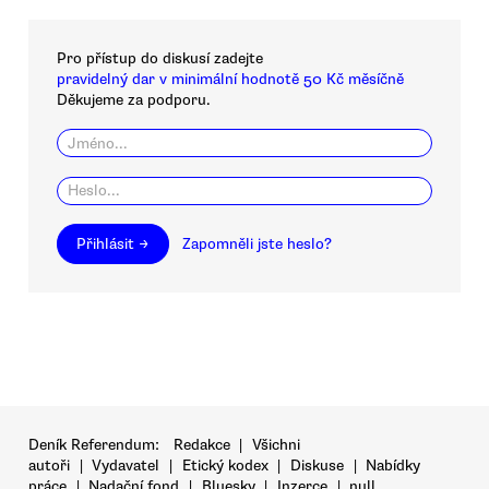
Pro přístup do diskusí zadejte
pravidelný dar v minimální hodnotě 50 Kč měsíčně
Děkujeme za podporu.
Přihlásit →
Zapomněli jste heslo?
Deník Referendum:
Redakce
|
Všichni
autoři
|
Vydavatel
|
Etický kodex
|
Diskuse
|
Nabídky
práce
|
Nadační fond
|
Bluesky
|
Inzerce
|
null