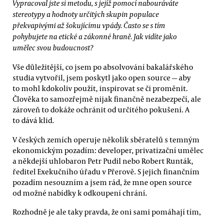
Vypracoval jste si metodu, s jejíž pomocí nabouráváte
stereotypy a hodnoty určitých skupin populace
překvapivými až šokujícímu vpády. Často se s tím
pohybujete na etické a zákonné hraně. Jak vidíte jako
umělec svou budoucnost?
Vše důležitější, co jsem po absolvování bakalářského
studia vytvořil, jsem poskytl jako open source — aby
to mohl kdokoliv použít, inspirovat se či proměnit.
Člověka to samozřejmě nijak finančně nezabezpečí, ale
zároveň to dokáže ochránit od určitého pokušení. A
to dává klid.
V českých zemích operuje několik sběratelů s temným
ekonomickým pozadím: developer, privatizační umělec
a někdejší uhlobaron Petr Pudil nebo Robert Runták,
ředitel Exekučního úřadu v Přerově. S jejich finančním
pozadím nesouzním a jsem rád, že mne open source
od možné nabídky k odkoupení chrání.
Rozhodně je ale taky pravda, že oni sami pomáhají tím,