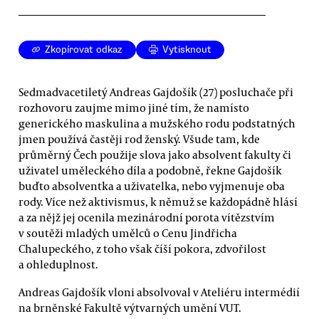
Zkopírovat odkaz
Vytisknout
Sedmadvacetiletý Andreas Gajdošík (27) posluchače při
rozhovoru zaujme mimo jiné tím, že namísto
generického maskulina a mužského rodu podstatných
jmen používá častěji rod ženský. Všude tam, kde
průměrný Čech použije slova jako absolvent fakulty či
uživatel uměleckého díla a podobně, řekne Gajdošík
buďto absolventka a uživatelka, nebo vyjmenuje oba
rody. Více než aktivismus, k němuž se každopádně hlásí
a za nějž jej ocenila mezinárodní porota vítězstvím
v soutěži mladých umělců o Cenu Jindřicha
Chalupeckého, z toho však číší pokora, zdvořilost
a ohleduplnost.
Andreas Gajdošík vloni absolvoval v Ateliéru intermédií
na brněnské Fakultě výtvarných umění VUT.