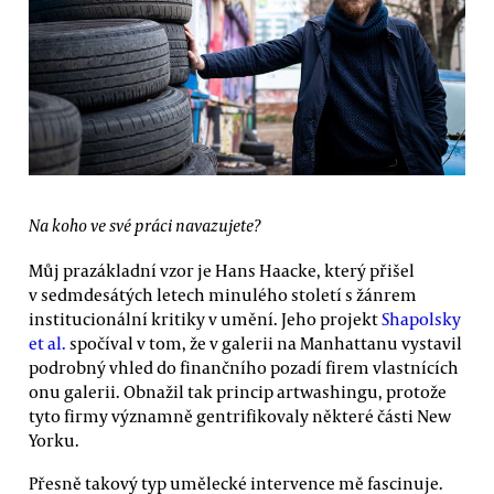
Na koho ve své práci navazujete?
Můj prazákladní vzor je Hans Haacke, který přišel
v sedmdesátých letech minulého století s žánrem
institucionální kritiky v umění. Jeho projekt
Shapolsky
et al.
spočíval v tom, že v galerii na Manhattanu vystavil
podrobný vhled do finančního pozadí firem vlastnících
onu galerii. Obnažil tak princip artwashingu, protože
tyto firmy významně gentrifikovaly některé části New
Yorku.
Přesně takový typ umělecké intervence mě fascinuje.