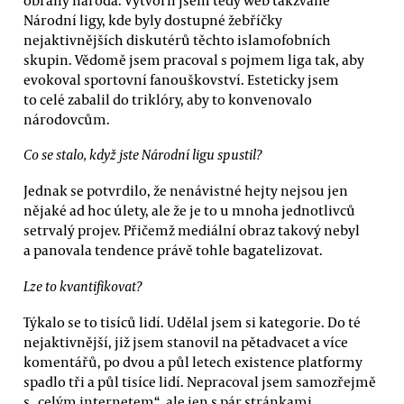
Národní ligy, kde byly dostupné žebříčky
nejaktivnějších diskutérů těchto islamofobních
skupin. Vědomě jsem pracoval s pojmem liga tak, aby
evokoval sportovní fanouškovství. Esteticky jsem
to celé zabalil do triklóry, aby to konvenovalo
národovcům.
Co se stalo, když jste Národní ligu spustil?
Jednak se potvrdilo, že nenávistné hejty nejsou jen
nějaké ad hoc úlety, ale že je to u mnoha jednotlivců
setrvalý projev. Přičemž mediální obraz takový nebyl
a panovala tendence právě tohle bagatelizovat.
Lze to kvantifikovat?
Týkalo se to tisíců lidí. Udělal jsem si kategorie. Do té
nejaktivnější, již jsem stanovil na pětadvacet a více
komentářů, po dvou a půl letech existence platformy
spadlo tři a půl tisíce lidí. Nepracoval jsem samozřejmě
s „celým internetem“, ale jen s pár stránkami