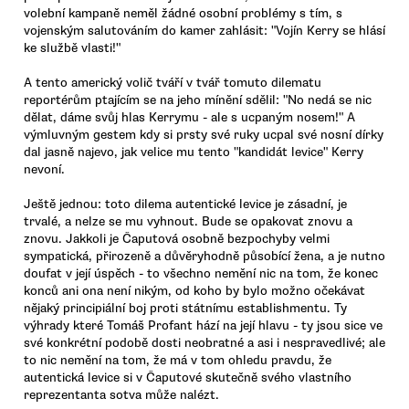
volební kampaně neměl žádné osobní problémy s tím, s
vojenským salutováním do kamer zahlásit: "Vojín Kerry se hlásí
ke službě vlasti!"
A tento americký volič tváří v tvář tomuto dilematu
reportérům ptajícím se na jeho mínění sdělil: "No nedá se nic
dělat, dáme svůj hlas Kerrymu - ale s ucpaným nosem!" A
výmluvným gestem kdy si prsty své ruky ucpal své nosní dírky
dal jasně najevo, jak velice mu tento "kandidát levice" Kerry
nevoní.
Ještě jednou: toto dilema autentické levice je zásadní, je
trvalé, a nelze se mu vyhnout. Bude se opakovat znovu a
znovu. Jakkoli je Čaputová osobně bezpochyby velmi
sympatická, přirozeně a důvěryhodně působící žena, a je nutno
doufat v její úspěch - to všechno nemění nic na tom, že konec
konců ani ona není nikým, od koho by bylo možno očekávat
nějaký principiální boj proti státnímu establishmentu. Ty
výhrady které Tomáš Profant hází na její hlavu - ty jsou sice ve
své konkrétní podobě dosti neobratné a asi i nespravedlivé; ale
to nic nemění na tom, že má v tom ohledu pravdu, že
autentická levice si v Čaputové skutečně svého vlastního
reprezentanta sotva může nalézt.