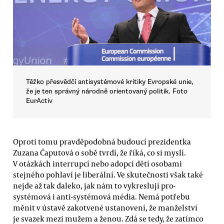
Těžko přesvědčí antisystémové kritiky Evropské unie,
že je ten správný národně orientovaný politik. Foto
EurActiv
Oproti tomu pravděpodobná budoucí prezidentka
Zuzana Čaputová o sobě tvrdí, že říká, co si myslí.
V otázkách interrupcí nebo adopcí dětí osobami
stejného pohlaví je liberální. Ve skutečnosti však také
nejde až tak daleko, jak nám to vykreslují pro-
systémová i anti-systémová média. Nemá potřebu
měnit v ústavě zakotvené ustanovení, že manželství
je svazek mezi mužem a ženou. Zdá se tedy, že zatímco