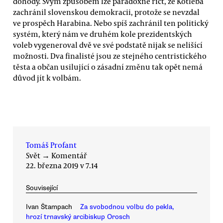
dohody. Svým způsobem lze paradoxně říct, že Kotleba
zachránil slovenskou demokracii, protože se nevzdal
ve prospěch Harabina. Nebo spíš zachránil ten politický
systém, který nám ve druhém kole prezidentských
voleb vygeneroval dvě ve své podstatě nijak se nelišící
možnosti. Dva finalisté jsou ze stejného centristického
těsta a občan usilující o zásadní změnu tak opět nemá
důvod jít k volbám.
Tomáš Profant
Svět
→
Komentář
22. března 2019 v 7.14
Související
Ivan Štampach
Za svobodnou volbu do pekla,
hrozí trnavský arcibiskup Orosch