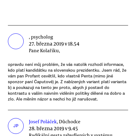
, psycholog
27. března 2019 v 18.54
Pane Kolaříku,
opravdu není můj problém, že vás natolik rozhodí informace,
kdo platí kandidátku na slovenskou prezidentku. Jsem rád, že
vám pan Profant osvětlil, kdo vlastně Penta (mimo jiné
sponzor paní Čaputové) je. Z nabízených variant platí varianta
b) a poukazuji na tento jev proto, abych ji postavil do
kontrastu s vaším naivním viděním politiky dělené na dobro a
zlo. Ale měním názor a nechci ho již narušovat.
Josef Poláček
, Důchodce
JP
28. března 2019 v 9.45
Radikální gesta zabydlených v systému