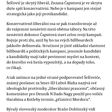
Šefčovič je skrytý liberál, Zuzana Čaputová je ve skrytu
duše spíš konzervativní. Nebo je v kampani jen stejně
strategická jako její protikandidát.
Konzervativně-liberální osa se pak transformuje až
do vzájemné nenávisti mezi oběma tábory. Na této
nenávisti dokonce Čaputová staví celou svoji kampaň.
Bojuje proti zlu, aniž by ho na svých billboardech
jakkoliv definovala. Stručnost je jistě základní vlastnost
billboardů a politických kampaní, jenomže kandidáti
a kandidátky mají také povinnost myslet na kontext,
do kterého svá hesla vypouštějí, a na dopady toho,
co říkají.
A tak zatímco na jedné straně podporovatel Šefčoviče,
známý poslanec za Smer-SD Luboš Blaha nazývá své
ideologické protivníky „liberálními prascemi“, občasný
komentátor pro Denník N Dado Nagy použil pro voliče
Harabina a Kotleby termín „příznivci Mordoru“.
Bývalý slovenský moderátor Braňo Dobšinský vidí