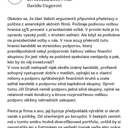
Davidu Ungerovi
Obávám se, že část Vašich argumentů připomíná představy o
politice z amerických akčních filmů. Počínaje podivnou volbou
hranice 15% procent v prezidentské volbě. V prvním kole je to
opravdu vysoký podíl, v druhém selhání. Ale když se podíváme
na prezidentské volby u nás. V roce 2013 překročil tuto
hranici kandidát se stranickou podporou, který
pravděpodobně nebyl podporován žádnou velkou finanční
skupinou (to jest nikdy se podobné spekulace neobjevily a pak,
kdo by do něj investoval)?
V roce 2018 nedopadl nijak skvěle známý kandidát, profesně
schopný vystupovat dobře v mediích, opírající se o vlastní
miliony a podporu spřátelených finančních kruhů a zcela
selhál kandidát s podporou silné kapitálové skupiny. Oproti
tomu Jiří Drahoš neměl podporu jedné silné skupiny, opíral se
relativně malé donátory a široce rozprostřenou mělkou
podporu většiny nehradních uskupení.
Penta je firma a ano, její byznys předpokládá vytvářet si okruh
vazeb s politiky, Od otevřených po korupční. V českých zemích
má v tomto směru hodně diverzifikované portfolio, určitě by si
nevystačila jen s Faltýnkem na vedlejší úvazek vedle jeho práce