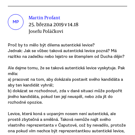
Martin Profant
MP
25. března 2019 v 14.18
Josefu Poláčkovi
Proč by to mělo být dilema autentické levice?
Jednak: Jak se vůbec taková autentická levice pozná? Má
razítko na zadečku nebo lejstro se štemplem od Ducha dějin?
Ale dejme tomu, že se taková autentická levice vyskytuje. Pak
měla:
a) pracovat na tom, aby dokázala postavit svého kandidáta a
aby ten kandidát vyhrál;
b) dokázat se rozhodnout, zda v dané situaci může podpořit
jiného kandidáta, pokud ten její neuspěl, nebo zda jít do
rozhodné opozice.
Levice, která koná s ucpaným nosem není autentická, ale
prostě zbytečná a směšná. Taková nemůže najít svého
vlastního reprezentanta v Čaputové, což by nevadilo, protože
ona pokud vím nechce být reprezentantkou autentické levice,