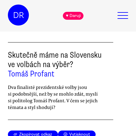
DR
♥ Daruji
Skutečně máme na Slovensku
ve volbách na výběr?
Tomáš Profant
Dva finalisté prezidentské volby jsou
si podobnější, než by se mohlo zdát, myslí
si politolog Tomáš Profant. V čem se jejich
témata a styl shodují?
Zkopírovat odkaz
Vytisknout