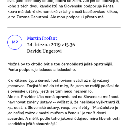
svět jako černobílý souboj dobra se zlem. Ale jen se podívejte,
koho z těch dvou kandidátů na Slovensku podporuje Penta,
která má dobré ekonomické vztahy s naší babišovskou klikou,
je to Zuzana Čaputová. Ale mou podporu i přesto má.
Martin Profant
MP
24. března 2019 v 15.36
Davidu Ungerovi
Možná by to chtělo být s tou černobílostí ještě opatrnější.
Penta podporuje ledacos a ledaskoho.
K určitému typu černobílosti ovšem svádí už můj vážený
jmenovec. Znejistěl mě do té míry, že jsem se raději podíval do
slovenské ústavy, jestli se tam něco nezměnilo.
Ale ne. Prezident/ka nemá opravdu ani na Slovensku možnost
navrhovat změny ústavy -- vyčítat ji, že neslibuje vyškrtnutí čl.
41, odst. 1 Slovenské ústavy, resp. první věty: "Manželstvo je
jedinečný zväzok medzi mužom a ženou." je tudíž dosti
absurdní. A měřit podle toho jakousi údajnou míru liberalnosti
kandidáta ještě absurdnější.