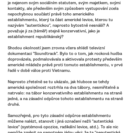
je nejenom svým sociálním statutem, svým majetkem, svými
kontakty, ale především svým způsobem vystupování zcela
nepochybnou součástí právě toho amerického
establishmentu, který ta část americké levice, kterou tu
nazývám "autentickou", naprosto bytostně nesnáší? A
považuje ji za (téměř) stejně konzervativní, jako je
establishment republikánský?
Shodou okolností jsem zrovna včera shlédl televizní
dokumentaci "Soundtrack". Bylo to o tom, jak rocková hudba
doprovázela, podmalovávala a aktivovala protesty především
americké mládeže právě proti tomuto establishmentu, v prvé
řadě v době válce proti Vietnamu.
Naprosto zřetelně se tu ukázalo, jak hluboce se tehdy
americká společnost roztrhla na dva tábory, nesmiřitelně a
natrvalo: na tábor konzervativního establishmentu na straně
jedné, a na zásadní odpůrce tohoto establishmentu na straně
druhé.
Samozřejmě, pro tyto zásadní odpůrce establishmentu
můžeme nalézt, stanovit i jiná označení nežli "autentická
levice" (systémová opozice, radikální levice, atd.). To ale nic
nemůže změnit na samotném jádru věci: že ta "neautentická