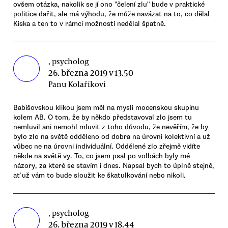
ovšem otázka, nakolik se jí ono "čelení zlu" bude v praktické
politice dařit, ale má výhodu, že může navázat na to, co dělal
Kiska a ten to v rámci možností nedělal špatně.
, psycholog
26. března 2019 v 13.50
Panu Kolaříkovi
Babišovskou klikou jsem měl na mysli mocenskou skupinu
kolem AB. O tom, že by někdo představoval zlo jsem tu
nemluvil ani nemohl mluvit z toho důvodu, že nevěřím, že by
bylo zlo na světě odděleno od dobra na úrovni kolektivní a už
vůbec ne na úrovni individuální. Oddělené zlo zřejmě vidíte
někde na světě vy. To, co jsem psal po volbách byly mé
názory, za které se stavím i dnes. Napsal bych to úplně stejně,
ať už vám to bude sloužit ke škatulkování nebo nikoli.
, psycholog
26. března 2019 v 18.44