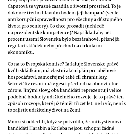
Čaputová se výrazně zasadila o životní prostředí. To je
dokonce třetím hlavním bodem její kampaně (vedle
antikorupční spravedlnosti pro všechny a důstojného
života pro seniory). Co chce prosadit (nehledě
na prezidentské kompetence)? Například aby pět
procent území Slovenska bylo bezzásahové, přísnější
regulaci skládek nebo přechod na cirkulární
ekonomiku.
Co na to Evropská komise? Ta žaluje Slovensko právě
kvůli skládkám, má vlastní akční plán pro oběhové
hospodářství, samozřejmě také cíl chránit lesy.
Šefčovičův resort má v gesci přechod na obnovitelné
zdroje. Jinými slovy, oba kandidáti reprezentují velice
podobné hodnoty udržitelného rozvoje. Je to právě ten
způsob rozvoje, který již téměř třicet let, ne-li víc, není s
to zajistit udržitelný život na Zemi.
Mnozí si oddechli, když se potvrdilo, že antisystémoví
kandidáti Harabin a Kotleba nejsou schopni žádné