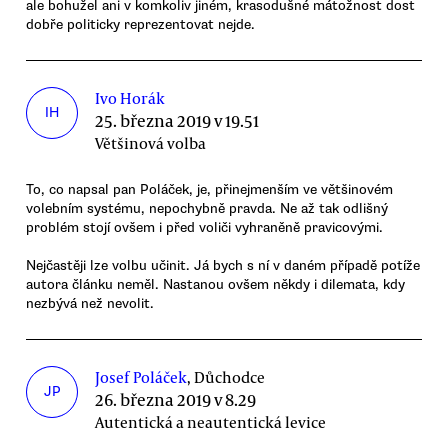
ale bohužel ani v komkoliv jiném, krasodušné mátožnost dost
dobře politicky reprezentovat nejde.
Ivo Horák
IH
25. března 2019 v 19.51
Většinová volba
To, co napsal pan Poláček, je, přinejmenším ve většinovém
volebním systému, nepochybně pravda. Ne až tak odlišný
problém stojí ovšem i před voliči vyhraněně pravicovými.
Nejčastěji lze volbu učinit. Já bych s ní v daném případě potíže
autora článku neměl. Nastanou ovšem někdy i dilemata, kdy
nezbývá než nevolit.
Josef Poláček
, Důchodce
JP
26. března 2019 v 8.29
Autentická a neautentická levice