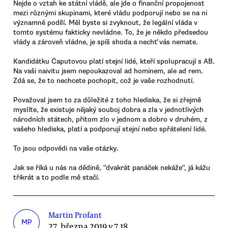
Nejde o vztah ke státní vládě, ale jde o finanční propojenost
mezi různými skupinami, které vládu podporují nebo se na ni
významně podílí. Měl byste si zvyknout, že legální vláda v
tomto systému fakticky nevládne. To, že je někdo předsedou
vlády a zároveň vládne, je spíš shoda a nechť vás nemate.
Kandidátku Čaputovou platí stejní lidé, kteří spolupracují s AB.
Na vaši naivitu jsem nepoukazoval ad hominem, ale ad rem.
Zdá se, že to nechcete pochopit, což je vaše rozhodnutí.
Považoval jsem to za důležité z toho hlediska, že si zřejmě
myslíte, že existuje nějaký souboj dobra a zla v jednotlivých
národních státech, přitom zlo v jednom a dobro v druhém, z
vašeho hlediska, platí a podporují stejní nebo spřátelení lidé.
To jsou odpovědi na vaše otázky.
Jak se říká u nás na dědině, "dvakrát panáček nekáže", já kážu
třikrát a to podle mě stačí.
Martin Profant
MP
27. března 2019 v 7.18