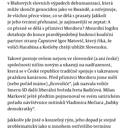
v Blahových slovních výpadech dehumanizaci, která
může skončit genocidou jako ve Rwandě, a ozřejmuje,
že všichni přece víme, co se dělá s prasaty. Jakkoli
je jeho tvrzení přehnané, je zajímavější se zeptat: A
co přesně se dělá s příznivci Mordoru? Absurdní logiku
dotahuje do konce pravděpodobný budoucí koaliční
partner strany Čaputové Igor Matovič, který říká, že
voliči Harabina a Kotleby chtějí ublížit Slovensku.
Takové postoje ovšem nejsou ve slovenské (a ani české)
společnosti ničím novým a ukazují na nadřazenost,
která se v České republice tradičně spojuje s takzvanou
pražskou kavárnou. Před příznivci Mordoru jsme měli
(nebo pořád máme) „ficovoliče“, jak nazvala voliče
Smeru-SD další liberální hvězda Iveta Radičová. Milan
Markovič ještě předtím pojmenoval ve svém satirickém
pořadu návštěvnice mítinků Vladimíra Mečiara „babky
demokratky“.
Jakkoliv jde jistě o kouzelný rým, jeho dopad je stejně
problematický jako u mnohem ostřejšího termínu