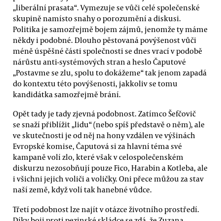
„liberální prasata“. Vymezuje se vůči celé společenské
skupině namísto snahy o porozumění a diskusi.
Politika je samozřejmě bojem zájmů, jenomže ty máme
někdy i podobné. Dlouho pěstovaná povýšenost vůči
méně úspěšné části společnosti se dnes vrací v podobě
nárůstu anti-systémových stran a heslo Čaputové
„Postavme se zlu, spolu to dokážeme“ tak jenom zapadá
do kontextu této povýšenosti, jakkoliv se tomu
kandidátka samozřejmě brání.
Opět tady je tady zjevná podobnost. Zatímco Šefčovič
se snaží přiblížit „lidu“ (nebo spíš představě o něm), ale
ve skutečnosti je od něj na hony vzdálen ve výšinách
Evropské komise, Čaputová si za hlavní téma své
kampaně volí zlo, které však v celospolečenském
diskurzu nezosobňují pouze Fico, Harabin a Kotleba, ale
i všichni jejich voliči a voličky. Oni přece můžou za stav
naší země, když volí tak hanebné vůdce.
Třetí podobnost lze najít v otázce životního prostředí.
Díky boji proti pezinské skládce se zdá, že Zuzana