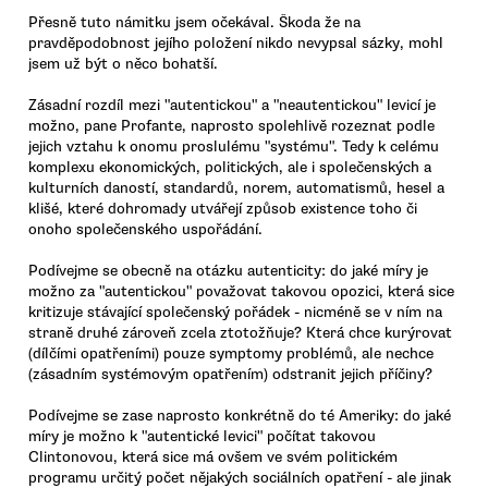
Přesně tuto námitku jsem očekával. Škoda že na
pravděpodobnost jejího položení nikdo nevypsal sázky, mohl
jsem už být o něco bohatší.
Zásadní rozdíl mezi "autentickou" a "neautentickou" levicí je
možno, pane Profante, naprosto spolehlivě rozeznat podle
jejich vztahu k onomu proslulému "systému". Tedy k celému
komplexu ekonomických, politických, ale i společenských a
kulturních daností, standardů, norem, automatismů, hesel a
klišé, které dohromady utvářejí způsob existence toho či
onoho společenského uspořádání.
Podívejme se obecně na otázku autenticity: do jaké míry je
možno za "autentickou" považovat takovou opozici, která sice
kritizuje stávající společenský pořádek - nicméně se v ním na
straně druhé zároveň zcela ztotožňuje? Která chce kurýrovat
(dílčími opatřeními) pouze symptomy problémů, ale nechce
(zásadním systémovým opatřením) odstranit jejich příčiny?
Podívejme se zase naprosto konkrétně do té Ameriky: do jaké
míry je možno k "autentické levici" počítat takovou
Clintonovou, která sice má ovšem ve svém politickém
programu určitý počet nějakých sociálních opatření - ale jinak