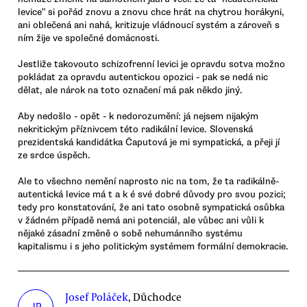
levice" si pořád znovu a znovu chce hrát na chytrou horákyni,
ani oblečená ani nahá, kritizuje vládnoucí systém a zároveň s
ním žije ve společné domácnosti.
Jestliže takovouto schizofrenní levici je opravdu sotva možno
pokládat za opravdu autentickou opozici - pak se nedá nic
dělat, ale nárok na toto označení má pak někdo jiný.
Aby nedošlo - opět - k nedorozumění: já nejsem nijakým
nekritickým příznivcem této radikální levice. Slovenská
prezidentská kandidátka Čaputová je mi sympatická, a přeji jí
ze srdce úspěch.
Ale to všechno nemění naprosto nic na tom, že ta radikálně-
autentická levice má t a k é své dobré důvody pro svou pozici;
tedy pro konstatování, že ani tato osobně sympatická osůbka
v žádném případě nemá ani potenciál, ale vůbec ani vůli k
nějaké zásadní změně o sobě nehumánního systému
kapitalismu i s jeho politickým systémem formální demokracie.
Josef Poláček
, Důchodce
JP