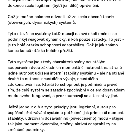
dokonce zcela legitimní (byť i jen dílčí) oprávnění.
Což je možno nakonec odvodit už ze zcela obecné teorie
(otevřených, dynamických) systémů.
Tyto otevřené systémy totiž musejí na své okolí (měnící se
podmínky) reagovat dynamicky, nikoli pouze staticky. To jest -
je to holá otázka schopnosti adaptability. Což je jak známo
konec konců otázka holého přežití.
Tyto systémy jsou tedy charakterizovány neustálým
soupeřením dvou základních momentů či nutností: na straně
jedné nutnost udržení interní stability systému - ale na straně
druhé ta nutnost neustálého vývoje, neustálého
zdokonalování se. Kterážto schopnost je podmíněna právě
tím, že celý systém se zásadně zpochybní v celém dosavadním
modu svého fungování, a prozkoumávají se alternativy jiné.
Ještě jednou: o b a tyto principy jsou legitimní, a jsou pro
úspěšné přetrvávání systému potřebné: jak princip či moment
stability, udržování dosavadního (osvědčeného) modu - stejně
tak jako moment dynamiky, změny, aktivní adaptability na
změněné podmínky.