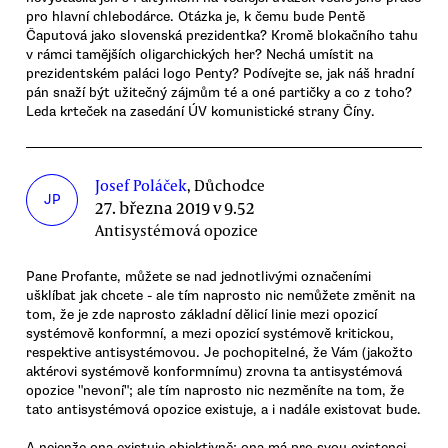
pro hlavní chlebodárce. Otázka je, k čemu bude Pentě
Čaputová jako slovenská prezidentka? Kromě blokačního tahu
v rámci tamějších oligarchických her? Nechá umístit na
prezidentském paláci logo Penty? Podívejte se, jak náš hradní
pán snaží být užitečný zájmům té a oné partičky a co z toho?
Leda krteček na zasedání ÚV komunistické strany Číny.
Josef Poláček
, Důchodce
JP
27. března 2019 v 9.52
Antisystémová opozice
Pane Profante, můžete se nad jednotlivými označeními
ušklíbat jak chcete - ale tím naprosto nic nemůžete změnit na
tom, že je zde naprosto základní dělicí linie mezi opozicí
systémově konformní, a mezi opozicí systémově kritickou,
respektive antisystémovou. Je pochopitelné, že Vám (jakožto
aktérovi systémově konformnímu) zrovna ta antisystémová
opozice "nevoní"; ale tím naprosto nic nezměníte na tom, že
tato antisystémová opozice existuje, a i nadále existovat bude.
A nejenže ona existuje objektivně; ona má pro svou existenci