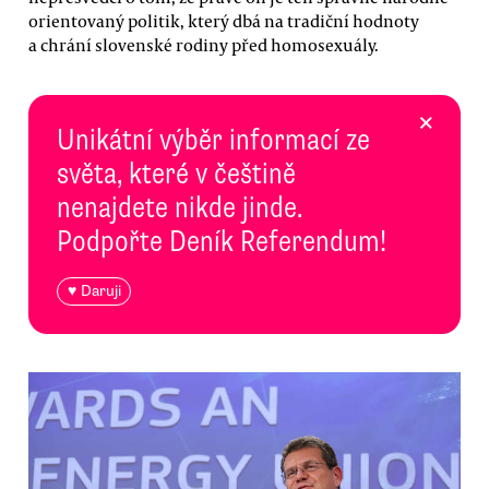
orientovaný politik, který dbá na tradiční hodnoty
a chrání slovenské rodiny před homosexuály.
×
Unikátní výběr informací ze
světa, které v češtině
nenajdete nikde jinde.
Podpořte Deník Referendum!
♥ Daruji