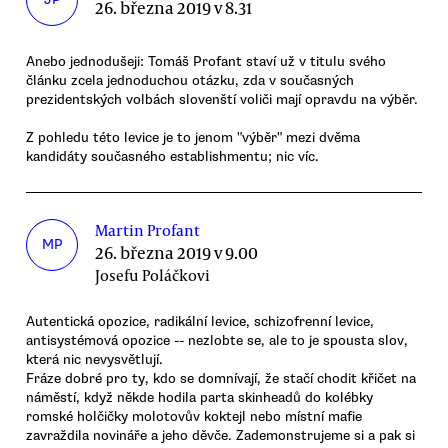
26. března 2019 v 8.31
Anebo jednodušeji: Tomáš Profant staví už v titulu svého
článku zcela jednoduchou otázku, zda v současných
prezidentských volbách slovenští voliči mají opravdu na výběr.
Z pohledu této levice je to jenom "výběr" mezi dvěma
kandidáty současného establishmentu; nic víc.
Martin Profant
MP
26. března 2019 v 9.00
Josefu Poláčkovi
Autentická opozice, radikální levice, schizofrenní levice,
antisystémová opozice -- nezlobte se, ale to je spousta slov,
která nic nevysvětlují.
Fráze dobré pro ty, kdo se domnívají, že stačí chodit křičet na
náměstí, když někde hodila parta skinheadů do kolébky
romské holčičky molotovův koktejl nebo místní mafie
zavraždila novináře a jeho děvče. Zademonstrujeme si a pak si