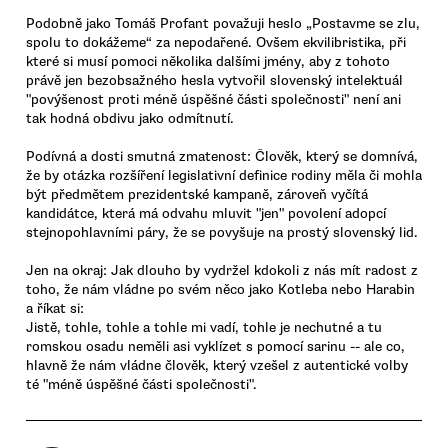
Podobně jako Tomáš Profant považuji heslo „Postavme se zlu,
spolu to dokážeme“ za nepodařené. Ovšem ekvilibristika, při
které si musí pomoci několika dalšími jmény, aby z tohoto
právě jen bezobsažného hesla vytvořil slovenský intelektuál
"povýšenost proti méně úspěšné části společnosti" není ani
tak hodná obdivu jako odmítnutí.
Podívná a dosti smutná zmatenost: Člověk, který se domnívá,
že by otázka rozšíření legislativní definice rodiny měla či mohla
být předmětem prezidentské kampaně, zároveň vyčítá
kandidátce, která má odvahu mluvit "jen" povolení adopcí
stejnopohlavními páry, že se povyšuje na prostý slovenský lid.
Jen na okraj: Jak dlouho by vydržel kdokoli z nás mít radost z
toho, že nám vládne po svém něco jako Kotleba nebo Harabin
a říkat si:
Jistě, tohle, tohle a tohle mi vadí, tohle je nechutné a tu
romskou osadu neměli asi vyklízet s pomocí sarinu -- ale co,
hlavně že nám vládne člověk, který vzešel z autentické volby
té "méně úspěšné části společnosti".