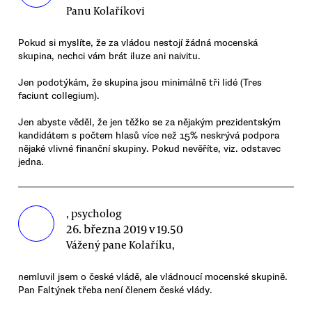
Panu Kolaříkovi
Pokud si myslíte, že za vládou nestojí žádná mocenská
skupina, nechci vám brát iluze ani naivitu.
Jen podotýkám, že skupina jsou minimálně tři lidé (Tres
faciunt collegium).
Jen abyste věděl, že jen těžko se za nějakým prezidentským
kandidátem s počtem hlasů více než 15% neskrývá podpora
nějaké vlivné finanční skupiny. Pokud nevěříte, viz. odstavec
jedna.
, psycholog
26. března 2019 v 19.50
Vážený pane Kolaříku,
nemluvil jsem o české vládě, ale vládnoucí mocenské skupině.
Pan Faltýnek třeba není členem české vlády.