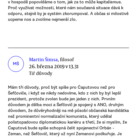
v hospodě popovídáme o tom, jak za to může kapitalismus.
Proč využívat možnosti, které nám současná situace dává k
odporu, stejně by je systém zkorumpoval. A občas si milostivě
ucpeme nos a zvolíme nejmenší zlo.
Martin Šimsa
, filosof
MŠ
26. března 2019 v 13.31
Tiř důvody
Mám tři důvody, proč být spíše pro Čaputovou než pro
Šefčoviče, i když se nikdy nedovíme, kdo z nich by byl lepší
prezident, protože zvolen bude jen jeden z nich. Prvním
důvodem je dělba moci a Šefčovič je spojený s ANO, druhým
důvodem, že důvěryhodněji na mě působí občanská kandidátka
než prominentní normalizační komunista, který udělal
polistopadovou diplomatickou kariéru a třetí, že si myslím, že
Ćaputová bude spíše schopná čelit spojenectví Orbán -
Zeman, než Šefčovič, který už nyní Zemanovi podkuřuje. Je