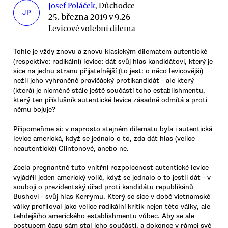
Josef Poláček
, Důchodce
JP
25. března 2019 v 9.26
Levicové volební dilema
Tohle je vždy znovu a znovu klasickým dilematem autentické
(respektive: radikální) levice: dát svůj hlas kandidátovi, který je
sice na jednu stranu přijatelnější (to jest: o něco levicovější)
nežli jeho vyhraněně pravičácký protikandidát - ale který
(která) je nicméně stále ještě součástí toho establishmentu,
který ten příslušník autentické levice zásadně odmítá a proti
němu bojuje?
Připomeňme si: v naprosto stejném dilematu byla i autentická
levice americká, když se jednalo o to, zda dát hlas (velice
neautentické) Clintonové, anebo ne.
Zcela pregnantně tuto vnitřní rozpolcenost autentické levice
vyjádřil jeden americký volič, když se jednalo o to jestli dát - v
souboji o prezidentský úřad proti kandidátu republikánů
Bushovi - svůj hlas Kerrymu. Který se sice v době vietnamské
války profiloval jako velice radikální kritik nejen této války, ale
tehdejšího amerického establishmentu vůbec. Aby se ale
postupem času sám stal jeho součástí, a dokonce v rámci své