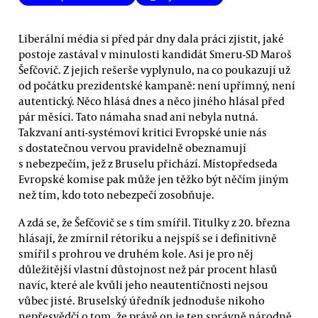
Liberální média si před pár dny dala práci zjistit, jaké
postoje zastával v minulosti kandidát Smeru-SD Maroš
Šefčovič. Z jejich rešerše vyplynulo, na co poukazují už
od počátku prezidentské kampaně: není upřímný, není
autentický. Něco hlásá dnes a něco jiného hlásal před
pár měsíci. Tato námaha snad ani nebyla nutná.
Takzvaní anti-systémoví kritici Evropské unie nás
s dostatečnou vervou pravidelně obeznamují
s nebezpečím, jež z Bruselu přichází. Místopředseda
Evropské komise pak může jen těžko být něčím jiným
než tím, kdo toto nebezpečí zosobňuje.
A zdá se, že Šefčovič se s tím smířil. Titulky z 20. března
hlásají, že zmírnil rétoriku a nejspíš se i definitivně
smířil s prohrou ve druhém kole. Asi je pro něj
důležitější vlastní důstojnost než pár procent hlasů
navíc, které ale kvůli jeho neautentičnosti nejsou
vůbec jisté. Bruselský úředník jednoduše nikoho
nepřesvědčí o tom, že právě on je ten správně národně