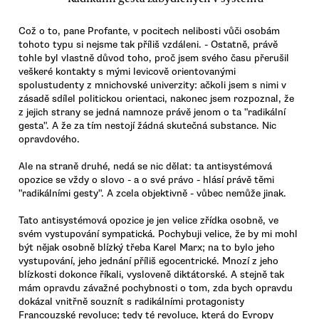
Což o to, pane Profante, v pocitech nelibosti vůči osobám
tohoto typu si nejsme tak příliš vzdáleni. - Ostatně, právě
tohle byl vlastně důvod toho, proč jsem svého času přerušil
veškeré kontakty s mými levicově orientovanými
spolustudenty z mnichovské univerzity: ačkoli jsem s nimi v
zásadě sdílel politickou orientaci, nakonec jsem rozpoznal, že
z jejich strany se jedná namnoze právě jenom o ta "radikální
gesta". A že za tím nestojí žádná skutečná substance. Nic
opravdového.
Ale na straně druhé, nedá se nic dělat: ta antisystémová
opozice se vždy o slovo - a o své právo - hlásí právě těmi
"radikálními gesty". A zcela objektivně - vůbec nemůže jinak.
Tato antisystémová opozice je jen velice zřídka osobně, ve
svém vystupování sympatická. Pochybuji velice, že by mi mohl
být nějak osobně blízký třeba Karel Marx; na to bylo jeho
vystupování, jeho jednání příliš egocentrické. Mnozí z jeho
blízkosti dokonce říkali, vysloveně diktátorské. A stejně tak
mám opravdu závažné pochybnosti o tom, zda bych opravdu
dokázal vnitřně souznít s radikálními protagonisty
Francouzské revoluce; tedy té revoluce, která do Evropy