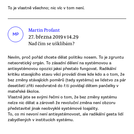
To je vlastně všechno; nic víc v tom není.
Martin Profant
MP
27. března 2019 v 14.29
Nad čím se ušklíbám?
Nevím, proč pořád chcete dělat politiku nosem. To je zgruntu
neteoretický orgán. To zásadní dělení na systémovou a
antisystémovou opozici jaksi přestalo fungovat. Radikální
kritiku stavajícího stavu věcí provádí dnes kde kdo a o tom, že
bez změny stávajících poměrů (tedy systému) se lidstvo za pár
desetiletí zříti neodvratně do ř.ti povídají dětem pančelky v
mateřské školce.
Vlastně jste se svými řečmi o tom, že bez změny systému
nelze nic dělat a zároveň že revoluční změna není obzoru
představitel jinak neobvyklé systémové loajality.
To, co mi nevoní není antisystémovost, ale radikální gesta lidí
zabydlených v institucích systému.