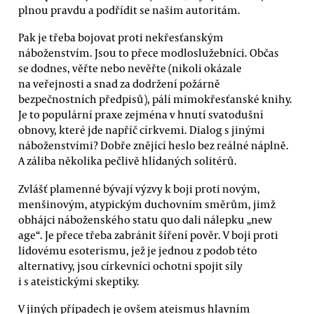
plnou pravdu a podřídit se našim autoritám.
Pak je třeba bojovat proti nekřesťanským
náboženstvím. Jsou to přece modloslužebníci. Občas
se dodnes, věřte nebo nevěřte (nikoli okázale
na veřejnosti a snad za dodržení požárně
bezpečnostních předpisů), pálí mimokřesťanské knihy.
Je to populární praxe zejména v hnutí svatodušní
obnovy, které jde napříč církvemi. Dialog s jinými
náboženstvími? Dobře znějící heslo bez reálné náplně.
A záliba několika pečlivě hlídaných solitérů.
Zvlášť plamenné bývají výzvy k boji proti novým,
menšinovým, atypickým duchovním směrům, jimž
obhájci náboženského statu quo dali nálepku „new
age“. Je přece třeba zabránit šíření pověr. V boji proti
lidovému esoterismu, jež je jednou z podob této
alternativy, jsou církevníci ochotni spojit síly
i s ateistickými skeptiky.
V jiných případech je ovšem ateismus hlavním