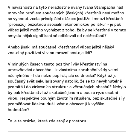
V návaznosti na tyto neradostné úvahy Ivana Štampacha nad
mravním profilem současných (českých) křesťanů není možno
se vyhnout zcela principiální otázce: jestliže i mnozí křesťané
"prosazují bezcitnou asociální ekonomickou politiku" - je pak
vůbec ještě možno vycházet z toho, že by se křesťané v tomto
smyslu nějak signifikantně odlišovali od nekřesťanů?
Anebo jinak: má současné křesťanství vůbec ještě nějaký
znatelný pozitivní vliv na mravní postoje lidí?
V minulých časech tento pozitivní vliv křesťanství na
umravňování obecného - k vlastnímu zhrubnění vždy velmi
náchylného - lidu nelze popírat; ale co dneska? Když už je
současný svět sekularizovaný natolik, že se to nevyhnutelně
promítá i do církevních struktur a věroučných obsahů? Nebylo
by pak křesťanství už skutečně jenom a pouze ryze osobní
vírou, respektive pouhým životním rituálem, bez skutečné síly
proměňovat lidskou duši, vést a obracet ji k vyšším
hodnotám?
To je ta otázka, která zde stojí v prostoru.