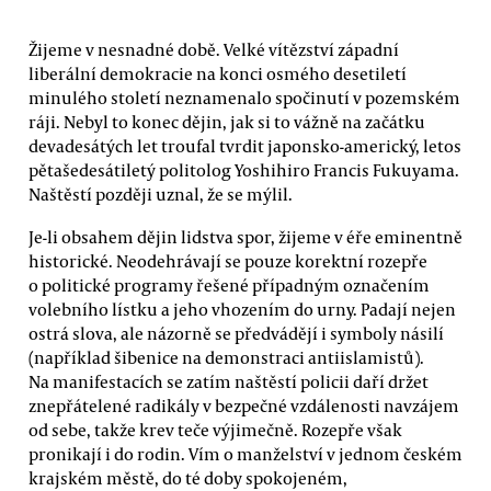
Žijeme v nesnadné době. Velké vítězství západní
liberální demokracie na konci osmého desetiletí
minulého století neznamenalo spočinutí v pozemském
ráji. Nebyl to konec dějin, jak si to vážně na začátku
devadesátých let troufal tvrdit japonsko-americký, letos
pětašedesátiletý politolog Yoshihiro Francis Fukuyama.
Naštěstí později uznal, že se mýlil.
Je-li obsahem dějin lidstva spor, žijeme v éře eminentně
historické. Neodehrávají se pouze korektní rozepře
o politické programy řešené případným označením
volebního lístku a jeho vhozením do urny. Padají nejen
ostrá slova, ale názorně se předvádějí i symboly násilí
(například šibenice na demonstraci antiislamistů).
Na manifestacích se zatím naštěstí policii daří držet
znepřátelené radikály v bezpečné vzdálenosti navzájem
od sebe, takže krev teče výjimečně. Rozepře však
pronikají i do rodin. Vím o manželství v jednom českém
krajském městě, do té doby spokojeném,