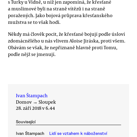
s Turky u Vídně, u níž jen zapomíná, že křesťané
a muslimové byli na straně vítězů i na straně
poražených. Jako bojová průprava křesťanského
mužstva se to však hodí.
Někdy má člověk pocit, že křesťané bojují podle úsloví
zdomácnělého u nás vlivem Aloise Jiráska, proti všem.
Obávám se však, že nepřiznaně hlavně proti Tomu,
podle nějž se jmenují.
Ivan Štampach
Domov
→
Sloupek
28. září 2018 v 6.44
Související
Ivan Štampach
Lidí se vztahem k náboženství