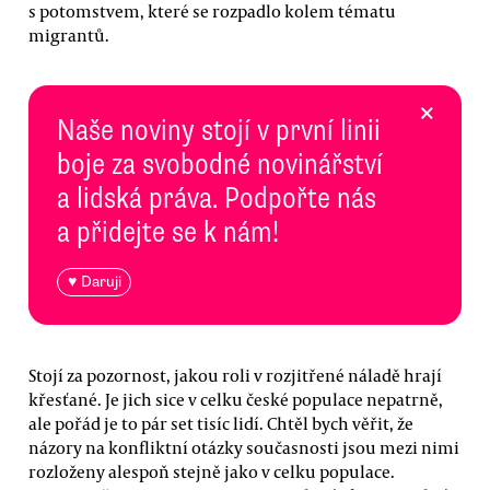
s potomstvem, které se rozpadlo kolem tématu
migrantů.
×
Naše noviny stojí v první linii
boje za svobodné novinářství
a lidská práva. Podpořte nás
a přidejte se k nám!
♥ Daruji
Stojí za pozornost, jakou roli v rozjitřené náladě hrají
křesťané. Je jich sice v celku české populace nepatrně,
ale pořád je to pár set tisíc lidí. Chtěl bych věřit, že
názory na konfliktní otázky současnosti jsou mezi nimi
rozloženy alespoň stejně jako v celku populace.