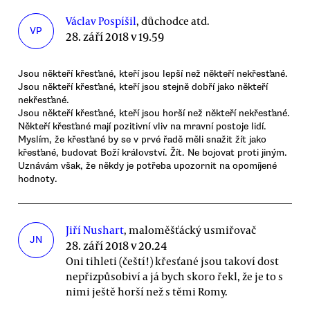
Václav Pospíšil
, důchodce atd.
VP
28. září 2018 v 19.59
Jsou někteří křesťané, kteří jsou lepší než někteří nekřesťané.
Jsou někteří křesťané, kteří jsou stejně dobří jako někteří
nekřesťané.
Jsou někteří křesťané, kteří jsou horší než někteří nekřesťané.
Někteří křesťané mají pozitivní vliv na mravní postoje lidí.
Myslím, že křesťané by se v prvé řadě měli snažit žít jako
křesťané, budovat Boží království. Žít. Ne bojovat proti jiným.
Uznávám však, že někdy je potřeba upozornit na opomíjené
hodnoty.
Jiří Nushart
, maloměšťácký usmiřovač
JN
28. září 2018 v 20.24
Oni tihleti (čeští!) křesťané jsou takoví dost
nepřizpůsobiví a já bych skoro řekl, že je to s
nimi ještě horší než s těmi Romy.