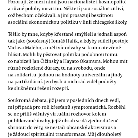
Pozoruji, že mezi nimi jsou nacionalisté i kosmopolité
a různé polohy mezi tím. Někteří jsou sociálně citliví,
což bychom očekávali, a jiní prosazují bezcitnou
asociální ekonomickou politiku v linii chicagské školy.
Těšilo by mne, kdyby křesťané smýšleli a jednali aspoň
tak jako (současný) Tomáš Halík, a kdyby sdíleli postoje
Václava Malého, a měli víc odvahy se k nim otevřeně
hlásit. Mohli by pěstovat politiku podobnou tomu,
co nabízejí Jan Čižinský a Hayato Okamura. Mohou mít
různě rozložené důrazy, tu na svobodu, onde
na solidaritu, jednou na hodnoty univerzální a jindy
na partikulární. Jen bych u nich rád viděl podněty
ke slušnému řešení rozepří.
Soukromá debata, již jsem v posledních dnech vedl,
mi připadá pro roli křesťanů symptomatická. Rozběhl
se ne příliš vášnivý virtuální rozhovor kolem
publikované úvahy, jejíž obsah se dá zjednodušeně
shrnout do věty, že nestačí občanský aktivismus a
je žádoucí spirituální transformace. Můj dlouholetý