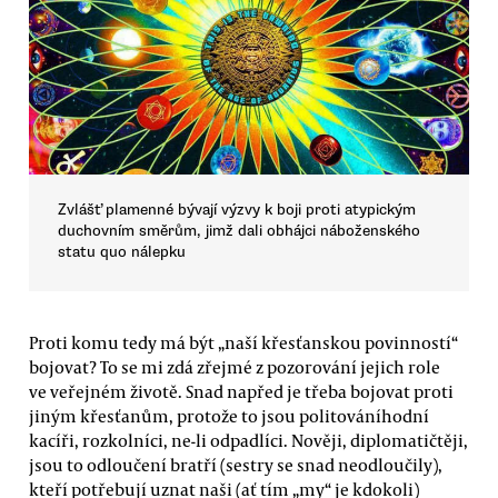
Zvlášť plamenné bývají výzvy k boji proti atypickým
duchovním směrům, jimž dali obhájci náboženského
statu quo nálepku
Proti komu tedy má být „naší křesťanskou povinností“
bojovat? To se mi zdá zřejmé z pozorování jejich role
ve veřejném životě. Snad napřed je třeba bojovat proti
jiným křesťanům, protože to jsou politováníhodní
kacíři, rozkolníci, ne-li odpadlíci. Nověji, diplomatičtěji,
jsou to odloučení bratří (sestry se snad neodloučily),
kteří potřebují uznat naši (ať tím „my“ je kdokoli)