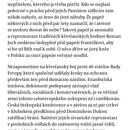
nepřítelem, kterého je třeba potřít. Kdo se neplazí
pokorně v prachu před jejich Pantátou sídlícím tam
někde nahoře, se žene do jisté záhuby. Že papež
některých z nich před pár lety naznačil, že i ateisté
se mohou dostat do nebe? Takový papež je anomálií
a reprezentant tradičních křesťanských hodnot Roman
Joch nedávno láskyplně přál papeži Františkovi, aby
si ho už Bůh vzal k sobě. O něco dříve se jistý kněz
v Polsku za smrt papeže veřejně modlil.
Nezapomeňme na křesťanský boj proti 46 státům Rady
Evropy, které společně udělaly kroky na ochranu
především žen před domácím násilím. Istanbulská
úmluva, dokument podepsaný zástupci vlád
liberálních, sociálních i konzervativních, je ve většině
zemí tohoto celoevropského uskupení už i ratifikován.
Česká biskupská konference a v závěsu za ní pár církví
v hlubokém předklonu před Dominikem Dukou
ratifikaci brání. Naštěstí jejich stranické reprezentaci
v posledních volbách do sněmovny voliči jasně řekli,