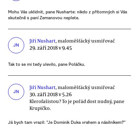
Mohu Vás uklidnit, pane Nusharte: nikdo z přítomných si Vás
skutečně s paní Zemanovou neplete.
Jiří Nushart
, maloměšťácký usmiřovač
JN
29. září 2018 v 9.45
Tak to se mi tedy ulevilo, pane Poláčku.
Jiří Nushart
, maloměšťácký usmiřovač
JN
30. září 2018 v 5.26
Klerofašistou? To je pořád dost nudný, pane
Krupičko.
Já bych tam vrazil: "Je Dominik Duka vrahem a násilníkem?"