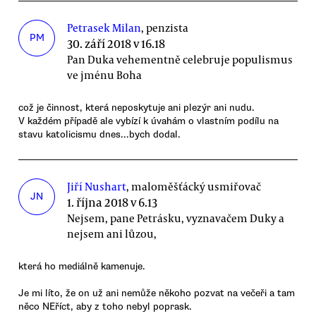
Petrasek Milan
, penzista
PM
30. září 2018 v 16.18
Pan Duka vehementně celebruje populismus
ve jménu Boha
což je činnost, která neposkytuje ani plezýr ani nudu.
V každém případě ale vybízí k úvahám o vlastním podílu na
stavu katolicismu dnes...bych dodal.
Jiří Nushart
, maloměšťácký usmiřovač
JN
1. října 2018 v 6.13
Nejsem, pane Petrásku, vyznavačem Duky a
nejsem ani lůzou,
která ho mediálně kamenuje.
Je mi líto, že on už ani nemůže někoho pozvat na večeři a tam
něco NEříct, aby z toho nebyl poprask.