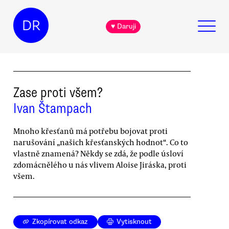
DR
♥ Daruji
Zase proti všem?
Ivan Štampach
Mnoho křesťanů má potřebu bojovat proti
narušování „našich křesťanských hodnot“. Co to
vlastně znamená? Někdy se zdá, že podle úsloví
zdomácnělého u nás vlivem Aloise Jiráska, proti
všem.
Zkopírovat odkaz
Vytisknout