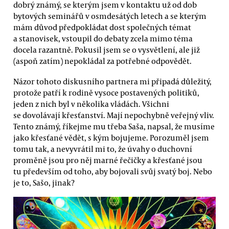
dobrý známý, se kterým jsem v kontaktu už od dob
bytových seminářů v osmdesátých letech a se kterým
mám důvod předpokládat dost společných témat
a stanovisek, vstoupil do debaty zcela mimo téma
docela razantně. Pokusil jsem se o vysvětlení, ale již
(aspoň zatím) nepokládal za potřebné odpovědět.
Názor tohoto diskusního partnera mi připadá důležitý,
protože patří k rodině vysoce postavených politiků,
jeden z nich byl v několika vládách. Všichni
se dovolávají křesťanství. Mají nepochybně veřejný vliv.
Tento známý, říkejme mu třeba Saša, napsal, že musíme
jako křesťané vědět, s kým bojujeme. Porozuměl jsem
tomu tak, a nevyvrátil mi to, že úvahy o duchovní
proměně jsou pro něj marné řečičky a křesťané jsou
tu především od toho, aby bojovali svůj svatý boj. Nebo
je to, Sašo, jinak?