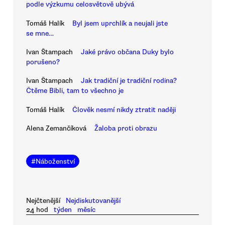
podle výzkumu celosvětově ubývá
Tomáš Halík
Byl jsem uprchlík a neujali jste
se mne…
Ivan Štampach
Jaké právo občana Duky bylo
porušeno?
Ivan Štampach
Jak tradiční je tradiční rodina?
Čtěme Bibli, tam to všechno je
Tomáš Halík
Člověk nesmí nikdy ztratit naději
Alena Zemančíková
Žaloba proti obrazu
#
Náboženství
Nejčtenější
Nejdiskutovanější
24 hod
týden
měsíc