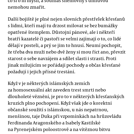
co si o ní myslí, a souhlas sněmovny s úmluvou
nemohou zmařit.
Další bojiště je plné nejen slovních přestřelek křesťanů
s lidmi, kteří mají tu drzost milovat se bez bumážky
opatřené štemplem. Důstojní pánové, ale i někteří
bratří kazatelé či pastoři se velmi zajímají o to, co lidé
dělají v posteli, a prý se jim to hnusí. Neumí pochopit,
že třeba dva muži nebo dvě ženy si mou říct ano, převzít
starost o sebe navzájem a sdílet slasti i strasti. Proti
jinak milujícím se pořádají pochody a občas křesťané
požadují i jejich přísné trestání.
Když v je některých islámských zemích
za homosexuální akt zaveden trest smrti nebo
dlouholeté věznění, je pro to v některých křesťanských
kruzích plno pochopení. Když však jde o korektní
občanské soužití s islámskou, u nás nepatrnou,
menšinou, taje Duka při vzpomínkách na hrůzovládu
Ferdinanda Aragonského a Isabely Kastilské
na Pyrenejském poloostrově a na vítěznou bitvu