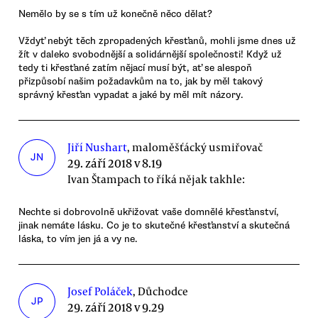
Nemělo by se s tím už konečně něco dělat?
Vždyť nebýt těch zpropadených křesťanů, mohli jsme dnes už
žít v daleko svobodnější a solidárnější společnosti! Když už
tedy ti křesťané zatím nějací musí být, ať se alespoň
přizpůsobí našim požadavkům na to, jak by měl takový
správný křesťan vypadat a jaké by měl mít názory.
Jiří Nushart
, maloměšťácký usmiřovač
JN
29. září 2018 v 8.19
Ivan Štampach to říká nějak takhle:
Nechte si dobrovolně ukřižovat vaše domnělé křesťanství,
jinak nemáte lásku. Co je to skutečné křesťanství a skutečná
láska, to vím jen já a vy ne.
Josef Poláček
, Důchodce
JP
29. září 2018 v 9.29