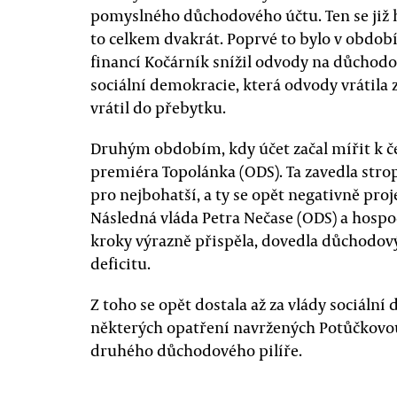
pomyslného důchodového účtu. Ten se již hi
to celkem dvakrát. Poprvé to bylo v období
financí Kočárník snížil odvody na důchodov
sociální demokracie, která odvody vrátila 
vrátil do přebytku.
Druhým obdobím, kdy účet začal mířit k č
premiéra Topolánka (ODS). Ta zavedla str
pro nejbohatší, a ty se opět negativně pro
Následná vláda Petra Nečase (ODS) a hospod
kroky výrazně přispěla, dovedla důchodo
deficitu.
Z toho se opět dostala až za vlády sociální
některých opatření navržených Potůčkovo
druhého důchodového pilíře.