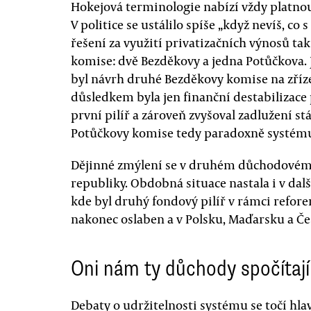
Hokejová terminologie nabízí vždy platnou 
V politice se ustálilo spíše „když nevíš, co
řešení za využití privatizačních výnosů ta
komise: dvě Bezděkovy a jedna Potůčkova.
byl návrh druhé Bezděkovy komise na zříz
důsledkem byla jen finanční destabilizace
první pilíř a zároveň zvyšoval zadlužení st
Potůčkovy komise tedy paradoxně systému 
Dějinné zmýlení se v druhém důchodovém p
republiky. Obdobná situace nastala i v dal
kde byl druhý fondový pilíř v rámci refore
nakonec oslaben a v Polsku, Maďarsku a Če
Oni nám ty důchody spočítají
Debaty o udržitelnosti systému se točí hl