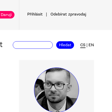
Přihlásit
|
Odebírat
zpravodaj
 Daruji
t
Hledat
CS
|
EN