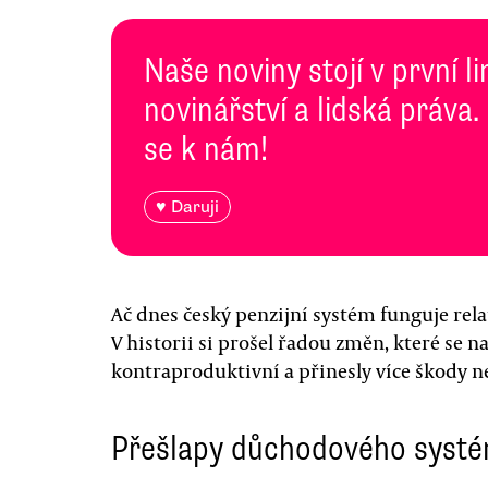
Naše noviny stojí v první l
novinářství a lidská práva.
se k nám!
♥ Daruji
Ač dnes český penzijní systém funguje rela
V historii si prošel řadou změn, které se 
kontraproduktivní a přinesly více škody ne
Přešlapy důchodového syst