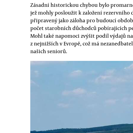
Zásadní historickou chybou bylo promarnění
jež mohly posloužit k založení rezervníh
připravený jako záloha pro budoucí období
počet starobních důchodců pobírajících pe
Mohl také napomoci zvýšit podíl výdajů na
z nejnižších v Evropě, což má nezanedbate
našich seniorů.