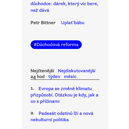
důchodce: dárek, který víc bere,
než dává
Petr Bittner
Uplať bábu
#
Důchodová reforma
Nejčtenější
Nejdiskutovanější
24 hod
týden
měsíc
1.
Evropa se změně klimatu
přizpůsobí. Otázkou je kdy, jak a
co s příčinami
2.
Padesát odstínů lži a nová
nekulturní politika