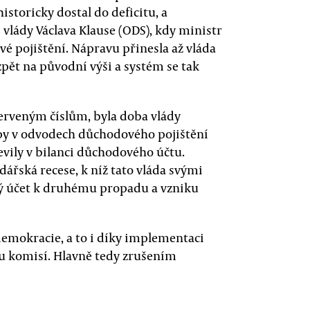
storicky dostal do deficitu, a
 vlády Václava Klause (ODS), kdy ministr
é pojištění. Nápravu přinesla až vláda
zpět na původní výši a systém se tak
erveným číslům, byla doba vlády
opy v odvodech důchodového pojištění
jevily v bilanci důchodového účtu.
ářská recese, k níž tato vláda svými
vý účet k druhému propadu a vzniku
 demokracie, a to i díky implementaci
u komisí. Hlavně tedy zrušením