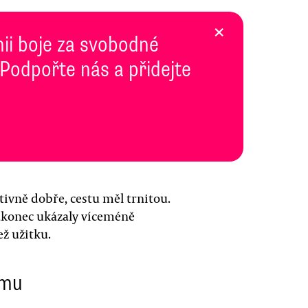
×
inii boje za svobodné
 Podpořte nás a přidejte
tivně dobře, cestu měl trnitou.
nakonec ukázaly víceméně
ž užitku.
ému