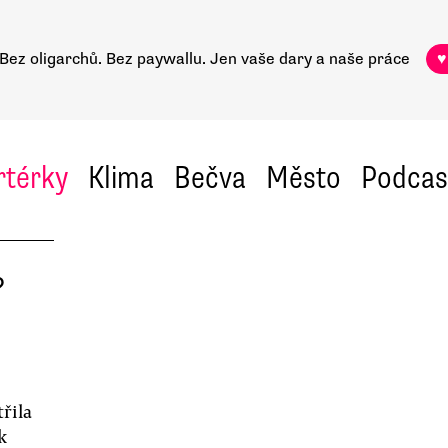
Bez oligarchů. Bez paywallu.
Jen vaše dary a naše práce
♥
rtérky
Klima
Bečva
Město
Podcas
?
řila
k