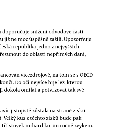
í doporučuje snížení odvodové části
tu již ne moc úspěšně zažili. Upozorňuje
 Česká republika jedno z nejvyšších
přesunout do oblasti nepřímých daní,
ancován vícezdrojově, na tom se s OECD
nčí. Do očí nejvíce bije lež, kterou
 dokola omílat a potvrzovat tak své
víc jistojistě zůstala na straně zisku
. Velký kus z těchto zisků bude pak
u tří stovek miliard korun ročně zvykem.