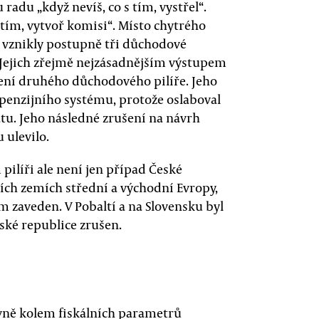
radu „když nevíš, co s tím, vystřel“.
 s tím, vytvoř komisi“. Místo chytrého
k vznikly postupně tři důchodové
 Jejich zřejmě nejzásadnějším výstupem
ení druhého důchodového pilíře. Jeho
 penzijního systému, protože oslaboval
átu. Jeho následné zrušení na návrh
ulevilo.
ilíři ale není jen případ České
ších zemích střední a východní Evropy,
m zaveden. V Pobaltí a na Slovensku byl
ské republice zrušen.
avně kolem fiskálních parametrů