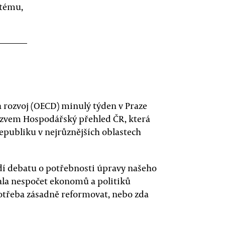
tému,
 rozvoj (OECD) minulý týden v Praze
názvem Hospodářský přehled ČR, která
epubliku v nejrůznějších oblastech
dí debatu o potřebnosti úpravy našeho
ala nespočet ekonomů a politiků
potřeba zásadně reformovat, nebo zda