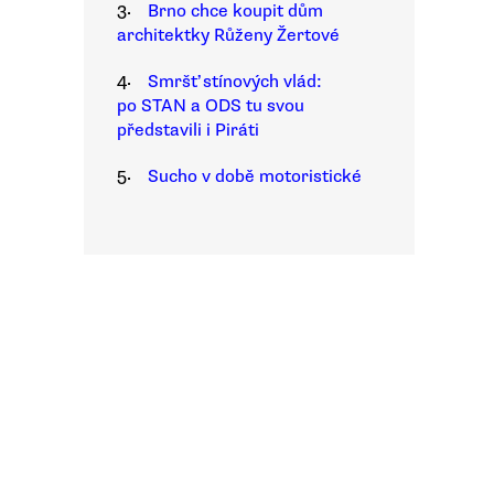
3.
Brno chce koupit dům
architektky Růženy Žertové
4.
Smršť stínových vlád:
po STAN a ODS tu svou
představili i Piráti
5.
Sucho v době motoristické