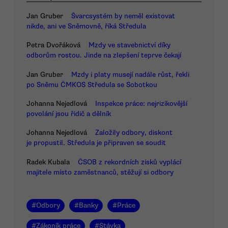
Jan Gruber
Švarcsystém by neměl existovat
nikde, ani ve Sněmovně, říká Středula
Petra Dvořáková
Mzdy ve stavebnictví díky
odborům rostou. Jinde na zlepšení teprve čekají
Jan Gruber
Mzdy i platy musejí nadále růst, řekli
po Sněmu ČMKOS Středula se Sobotkou
Johanna Nejedlová
Inspekce práce: nejrizikovější
povolání jsou řidič a dělník
Johanna Nejedlová
Založily odbory, diskont
je propustil. Středula je připraven se soudit
Radek Kubala
ČSOB z rekordních zisků vyplácí
majitele místo zaměstnanců, stěžují si odbory
#
Odbory
#
Banky
#
Práce
#
Zákoník práce
#
Stávka