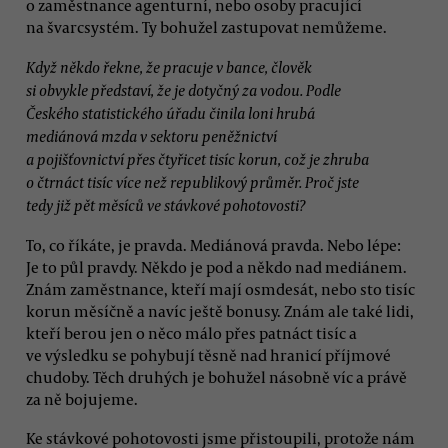
o zaměstnance agenturní, nebo osoby pracující
na švarcsystém. Ty bohužel zastupovat nemůžeme.
Když někdo řekne, že pracuje v bance, člověk
si obvykle představí, že je dotyčný za vodou. Podle
Českého statistického úřadu činila loni hrubá
mediánová mzda v sektoru peněžnictví
a pojišťovnictví přes čtyřicet tisíc korun, což je zhruba
o čtrnáct tisíc více než republikový průměr. Proč jste
tedy již pět měsíců ve stávkové pohotovosti?
To, co říkáte, je pravda. Mediánová pravda. Nebo lépe:
Je to půl pravdy. Někdo je pod a někdo nad mediánem.
Znám zaměstnance, kteří mají osmdesát, nebo sto tisíc
korun měsíčně a navíc ještě bonusy. Znám ale také lidi,
kteří berou jen o něco málo přes patnáct tisíc a
ve výsledku se pohybují těsně nad hranicí příjmové
chudoby. Těch druhých je bohužel násobně víc a právě
za ně bojujeme.
Ke stávkové pohotovosti jsme přistoupili, protože nám