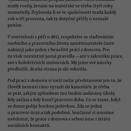
mzdy rostly, ženám na mateřské se třeba čtyři roky
nezměnily. Zvyšovala-li se ve společnosti mzda každý
rok o tři procenta, tak ty dotyčné přišly o nemalé
peníze.
V souvislosti s péči o děti, respektive se slaďováním
osobního a pracovního života zaměstnavatelé často
nabízejí jako jeden z benefitů práci z domova. Pro
tu však neexistují jasná pravidla — ani v zákoníku práce,
ani v kolektivních smlouvách. My jsme své návrhy
předložili, druhá strana je ale odmítla.
Pod prací z domova si totiž nelze představovat jen to, že
člověk nemusí ráno vyrazit do kanceláře. Je třeba
se ptát, jakým způsobem mu budou zadávány úkoly.
Kdy začíná a kdy končí pracovní doba. Co se stane, když
se doma polije horkou polévkou. Zda se jedná
o pracovní úraz a tak podobně. Současně si musíme
uvědomit, že práce z domova s sebou nese i ztrátu
sociálních kontaktů.