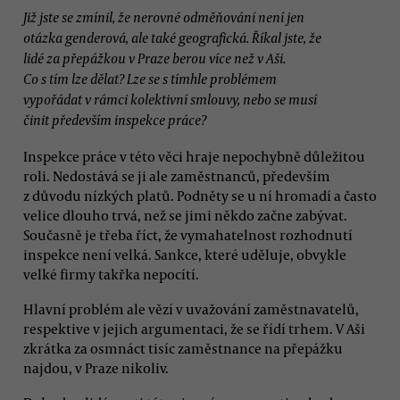
Již jste se zmínil, že nerovné odměňování není jen
otázka genderová, ale také geografická. Říkal jste, že
lidé za přepážkou v Praze berou více než v Aši.
Co s tím lze dělat? Lze se s tímhle problémem
vypořádat v rámci kolektivní smlouvy, nebo se musí
činit především inspekce práce?
Inspekce práce v této věci hraje nepochybně důležitou
roli. Nedostává se ji ale zaměstnanců, především
z důvodu nízkých platů. Podněty se u ní hromadí a často
velice dlouho trvá, než se jimi někdo začne zabývat.
Současně je třeba říct, že vymahatelnost rozhodnutí
inspekce není velká. Sankce, které uděluje, obvykle
velké firmy takřka nepocítí.
Hlavní problém ale vězí v uvažování zaměstnavatelů,
respektive v jejich argumentaci, že se řídí trhem. V Aši
zkrátka za osmnáct tisíc zaměstnance na přepážku
najdou, v Praze nikoliv.