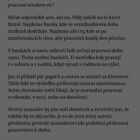
pracovat mnohem víc?
Nelze odpovědět ano, ani ne. Vždy záleží na té které
firmě. Najdeme banky, kde se osmihodinová doba
striktně dodržuje. Najdeme ale i ty, kde se po
zaměstnancích chce, aby pracovali každý den přesčas.
V bankách si navíc někteří lidé určují pracovní dobu
sami. Třeba osobní bankéři. Ti nezřídka kdy pracují
i v sobotu a v neděli, když vyrazí s rodinou na výlet.
Jen si přibalí pár papírů a cestou se zastaví za klientem.
Tihle lidé ve výsledku poškozují ostatní zaměstnance.
Svým chováním totiž říkají, že je normální pracovat
o víkendu, v noci, nebo na dovolené.
Slušný manažer by jim měl domluvit a vysvětlit jim, že
takhle by to dál nešlo. Je to do jisté míry naivní
představa, protože manažerovi jde podobná přehnaná
pracovitost k duhu.