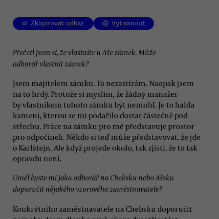
Zkopírovat odkaz
Vytisknout
Přečetl jsem si, že vlastníte u Aše zámek. Může
odborář vlastnit zámek?
Jsem majitelem zámku. To nezastírám. Naopak jsem
na to hrdý. Protože si myslím, že žádný manažer
by vlastníkem tohoto zámku být nemohl. Je to halda
kamení, kterou se mi podařilo dostat částečně pod
střechu. Práce na zámku pro mě představuje prostor
pro odpočinek. Někdo si teď může představovat, že jde
o Karlštejn. Ale když projede okolo, tak zjistí, že to tak
opravdu není.
Uměl byste mi jako odborář na Chebsku nebo Ašsku
doporučit nějakého vzorového zaměstnavatele?
Konkrétního zaměstnavatele na Chebsku doporučit