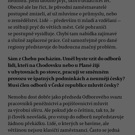
nemohu. Jsem dlouho pryč, skoro dvaatřicet let.
Obecně ale lze říct, že původní zaměstnavatelé
postupně zmizeli, ať už mluvíme o průmyslu, nebo
o zemědělství. Lidé — především ti mladí a vzdělaní —
se stěhují pryč do větších měst. Celé pohraničí
se postupně vysidluje. Chybí tam nabídka zajímavé
a slušně zaplacené práce. Což samozřejmě pro dané
regiony představuje do budoucna značný problém.
Sám z Chebu pocházím. Uměl byste vzít do odborů
lidi, kteří na Chodovsku nebo u Plané žijí
v ubytovnách po stovce, pracují ve směnném
provozu ve špatných podmínkách a neumějí česky?
Musí člen odborů v České republice mluvit česky?
Nemohu dost dobře jako předseda Odborového svazu
pracovníků peněžnictví a pojišťovnictví mluvit
za výrobní sféru. Ale pokud jde o češtinu, tak to, že
ji člověk neovládá, pro vstup do odborů nepředstavuje
žádnou překážku. Lidé, o kterých se bavíme, ale
většinou nejsou klasičtí zaměstnanci. Často se jedná