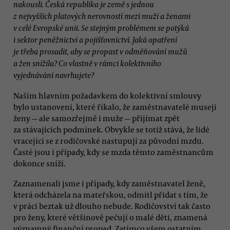
nakousli. Česká republika je země s jednou
z nejvyšších platových nerovností mezi muži a ženami
v celé Evropské unii. Se stejným problémem se potýká
i sektor peněžnictví a pojišťovnictví. Jaká opatření
je třeba prosadit, aby se propast v odměňování mužů
a žen snížila? Co vlastně v rámci kolektivního
vyjednávání navrhujete?
Naším hlavním požadavkem do kolektivní smlouvy
bylo ustanovení, které říkalo, že zaměstnavatelé musejí
ženy — ale samozřejmě i muže — přijímat zpět
za stávajících podmínek. Obvykle se totiž stává, že lidé
vracející se z rodičovské nastupují za původní mzdu.
Časté jsou i případy, kdy se mzda těmto zaměstnancům
dokonce sníží.
Zaznamenali jsme i případy, kdy zaměstnavatel ženě,
která odcházela na mateřskou, odmítl přidat s tím, že
v práci beztak už dlouho nebude. Rodičovství tak často
pro ženy, které většinově pečují o malé děti, znamená
významný finanční propad. Zatímco všem ostatním