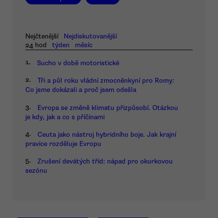
Nejčtenější
Nejdiskutovanější
24 hod
týden
měsíc
1.
Sucho v době motoristické
2.
Tři a půl roku vládní zmocněnkyní pro Romy:
Co jsme dokázali a proč jsem odešla
3.
Evropa se změně klimatu přizpůsobí. Otázkou
je kdy, jak a co s příčinami
4.
Ceuta jako nástroj hybridního boje. Jak krajní
pravice rozděluje Evropu
5.
Zrušení devátých tříd: nápad pro okurkovou
sezónu