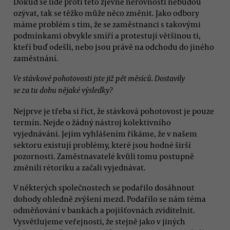
Dokud se lidé proti této zjevné nerovnosti nebudou
ozývat, tak se těžko může něco změnit. Jako odbory
máme problém s tím, že se zaměstnanci s takovými
podmínkami obvykle smíří a protestují většinou ti,
kteří buď odešli, nebo jsou právě na odchodu do jiného
zaměstnání.
Ve stávkové pohotovosti jste již pět měsíců. Dostavily
se za tu dobu nějaké výsledky?
Nejprve je třeba si říct, že stávková pohotovost je pouze
termín. Nejde o žádný nástroj kolektivního
vyjednávání. Jejím vyhlášením říkáme, že v našem
sektoru existují problémy, které jsou hodné širší
pozornosti. Zaměstnavatelé kvůli tomu postupně
změnili rétoriku a začali vyjednávat.
V některých společnostech se podařilo dosáhnout
dohody ohledně zvýšení mezd. Podařilo se nám téma
odměňování v bankách a pojišťovnách zviditelnit.
Vysvětlujeme veřejnosti, že stejně jako v jiných