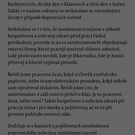
Budějovicích, druhý den v Klatovech a třetí den v Sušici.
Takže i v našem sektoru se setkáváme se smrtelnými
úrazy v případě dopravních nehod.
Setkáváme se i s tím, že zaměstnanci nejsou v oblasti
bezpečnosti a ochrany zdraví před práci řádně
proškoleni, protože si na to zaměstnavatelé objednávají
externí firmy, které pracují úměrně slíbené odměně.
Lidé proto často nevědí, kde je lékárnička, kde je hasicí
přístroj a hlavní vypínač proudu.
Řešili jsme pracovní úraz, když si člověk rozřízl oko
papírem, nebo úrazy elektrickým proudem, když někdo
sám opravoval tiskárnu. Řešili jsme i to, že
zaměstnanec v call-centru přišel o hlas. Je to pracovní
úraz, nebo není? Takže bezpečnost a ochrana zdraví při
práci je téma i pro banky a pojišťovny, ač se to při
prvním pohledu nemusí zdát.
Dodržuje se v bankách a pojišťovnách osmihodinová
pracovní doba, nebo jsou zaměstnanci nuceni