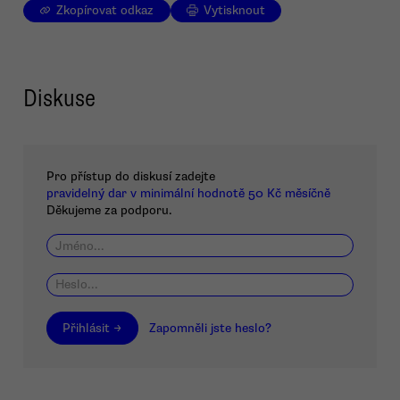
Zkopírovat odkaz
Vytisknout
Diskuse
Pro přístup do diskusí zadejte
pravidelný dar v minimální hodnotě 50 Kč měsíčně
Děkujeme za podporu.
Přihlásit →
Zapomněli jste heslo?