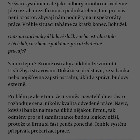
Se švarcsystémem ale jako odbory mnoho nesvedeme.
Jde o vztah mezi firmou a podnikatelem, tam pro nás
není prostor. Zbývají nám podněty na inspektoráty
práce. V téhle situaci taháme za kratší konec. Bohužel.
Outsourcují banky úklidové služby nebo ostrahu? Kdo
z těch lidí, co v bance potkáme, pro ni skutečně
pracuje?
Samozřejmě. Kromě ostrahy a úklidu lze zmínit i
IT služby a stravování. Dokážu si představit, že si banka
nebo pojišťovna zajistí ostrahu, úklid a správu budovy
externě.
Problém je ale v tom, že u zaměstnavatelů dnes často
rozhoduje cena, nikoliv kvalita odvedené práce. Navíc,
když si banka najme na úklid nějakou firmu, tak
odměny pro její zaměstnance budou logicky nižší,
protože ta firma si část peněz ponechá. Tenhle systém
přispívá k prekarizaci práce.