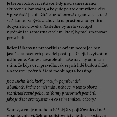
Je třeba rozlišovat situace, kdy jsou zaměstnanci
skutečně šikanováni, a kdy jde pouze o smyšlené věci.
V prvé řadě je důležité, aby odborová organizace, která
se šikanou zabývá, zachovala naprostou anonymitu
dotyčného člověka. Následně by měla vstoupit
v jednání se zaměstnavatelem, který by měl zmapovat
prostředí.
Řešení šikany na pracovišti se ovšem neobejde bez
jasně stanovených pravidel postupu. O jejich vytvoření
usilujeme. Zaměstnavatelé ale naše návrhy odmítají
s tím, že když určí pravidla, tak se jich lidé budou držet
a narostou počty hlášení mobbingu a bossingu.
Jsou všichni lidé, kteří pracují v pojišťovnách
a bankách, řádně zaměstnáni, nebo se i v tomto oboru
rozrůstají různé pokoutní formy pracovních poměrů,
jako je třeba švarcsystém? A co s tím zmůžou odbory?
Švarcsystém je mnohem běžnější v pojišťovnictví než
v bankovnictví. Sektor pojišťovnictví je dnes postaven