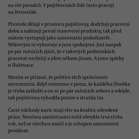
na sítí poradců. V pojišťovnách lidé často pracují
na živnosťák.
Přestože dělají v prostoru pojišťovny, dodržují pracovní
dobu a nabízejí pevně stanovené produkty, tak před
státem vystupují jako samostatní podnikatelé.
Některým to vyhovuje a jsou spokojení. Jiní naopak
po pár měsících zjistí, že v takových podmínkách
pracovat nechtějí a jdou někam jinam. A jsme zpátky
u fluktuace.
Musím se přiznat, že politice těch společností
nerozumím. Když vezmeme v potaz, že každého člověka
je třeba zaškolit a on se po pár měsících sebere a odejde,
tak pojišťovna vyhodila peníze a ztratila čas.
Časté odchody navíc mají vliv na kvalitu odvedené
práce. Novému zaměstnanci totiž obvykle trvá třeba
rok, než se všechno naučí a je schopen samostatně
prodávat.