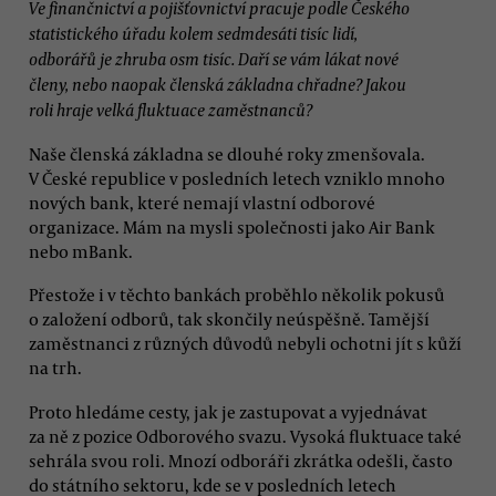
Ve finančnictví a pojišťovnictví pracuje podle Českého
statistického úřadu kolem sedmdesáti tisíc lidí,
odborářů je zhruba osm tisíc. Daří se vám lákat nové
členy, nebo naopak členská základna chřadne? Jakou
roli hraje velká fluktuace zaměstnanců?
Naše členská základna se dlouhé roky zmenšovala.
V České republice v posledních letech vzniklo mnoho
nových bank, které nemají vlastní odborové
organizace. Mám na mysli společnosti jako Air Bank
nebo mBank.
Přestože i v těchto bankách proběhlo několik pokusů
o založení odborů, tak skončily neúspěšně. Tamější
zaměstnanci z různých důvodů nebyli ochotni jít s kůží
na trh.
Proto hledáme cesty, jak je zastupovat a vyjednávat
za ně z pozice Odborového svazu. Vysoká fluktuace také
sehrála svou roli. Mnozí odboráři zkrátka odešli, často
do státního sektoru, kde se v posledních letech