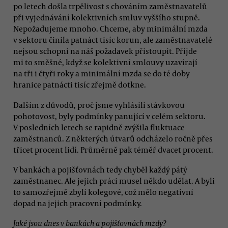
po letech došla trpělivost s chováním zaměstnavatelů
při vyjednávání kolektivních smluv vyššího stupně.
Nepožadujeme mnoho. Chceme, aby minimální mzda
v sektoru činila patnáct tisíc korun, ale zaměstnavatelé
nejsou schopni na náš požadavek přistoupit. Přijde
mi to směšné, když se kolektivní smlouvy uzavírají
na tři i čtyři roky a minimální mzda se do té doby
hranice patnácti tisíc zřejmě dotkne.
Dalším z důvodů, proč jsme vyhlásili stávkovou
pohotovost, byly podmínky panující v celém sektoru.
V posledních letech se rapidně zvýšila fluktuace
zaměstnanců. Z některých útvarů odcházelo ročně přes
třicet procent lidí. Průměrně pak téměř dvacet procent.
V bankách a pojišťovnách tedy chyběl každý pátý
zaměstnanec. Ale jejich práci musel někdo udělat. A byli
to samozřejmě zbylí kolegové, což mělo negativní
dopad na jejich pracovní podmínky.
Jaké jsou dnes v bankách a pojišťovnách mzdy?