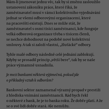
Mám-li jmenovat jednu věc, tak by si změnu zasloužilo
ustanovení zákoníku práce, které říká, že
zaměstnavatel musí v rámci kolektivního vyjednávání
jednat se všemi odborovými organizacemi, které
na pracovišti existují. Dnes se může stát, že
zaměstnavatel s osmi tisíci zaměstnanci, kde funguje
velká odborová organizace třeba s tisícem členů,
se nechce dohodnout na podobě nové kolektivní
smlouvy. A tak si založí vlastní, „žluťácké“ odbory.
Tyhle malé odbory následně celé jednání zablokují.
Kdyby se prosadil princip „větší bere“, tak by se naše
práce významně usnadnila.
Je mezi bankami některá výjimečná, pokud jde
o příkladný vztah k odborům?
Bankovní sektor zaznamenal výrazný propad v prestiži
z hlediska vnímání zaměstnanců. Rád bych řekl
o některé z bank, že je to banka roku. Že dobře platí. A že
se o své lidi dobře stará. Ale nemůžu.