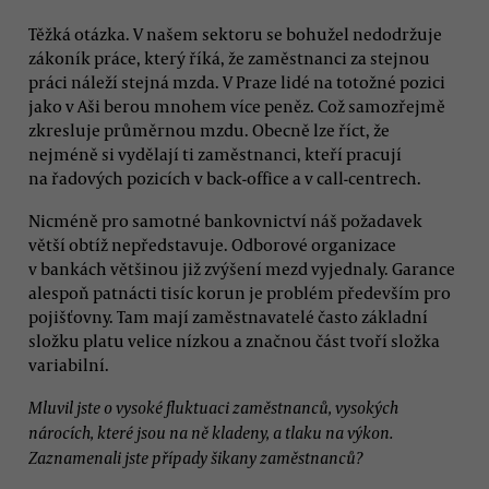
Těžká otázka. V našem sektoru se bohužel nedodržuje
zákoník práce, který říká, že zaměstnanci za stejnou
práci náleží stejná mzda. V Praze lidé na totožné pozici
jako v Aši berou mnohem více peněz. Což samozřejmě
zkresluje průměrnou mzdu. Obecně lze říct, že
nejméně si vydělají ti zaměstnanci, kteří pracují
na řadových pozicích v back-office a v call-centrech.
Nicméně pro samotné bankovnictví náš požadavek
větší obtíž nepředstavuje. Odborové organizace
v bankách většinou již zvýšení mezd vyjednaly. Garance
alespoň patnácti tisíc korun je problém především pro
pojišťovny. Tam mají zaměstnavatelé často základní
složku platu velice nízkou a značnou část tvoří složka
variabilní.
Mluvil jste o vysoké fluktuaci zaměstnanců, vysokých
nárocích, které jsou na ně kladeny, a tlaku na výkon.
Zaznamenali jste případy šikany zaměstnanců?