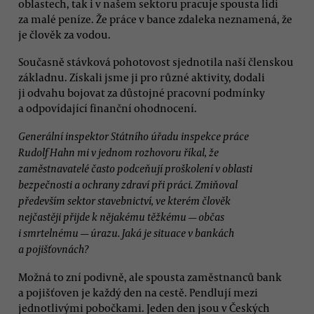
oblastech, tak i v našem sektoru pracuje spousta lidí
za malé peníze. Že práce v bance zdaleka neznamená, že
je člověk za vodou.
Současně stávková pohotovost sjednotila naší členskou
základnu. Získali jsme ji pro různé aktivity, dodali
ji odvahu bojovat za důstojné pracovní podmínky
a odpovídající finanční ohodnocení.
Generální inspektor Státního úřadu inspekce práce
Rudolf Hahn mi v jednom rozhovoru říkal, že
zaměstnavatelé často podceňují proškolení v oblasti
bezpečnosti a ochrany zdraví při práci. Zmiňoval
především sektor stavebnictví, ve kterém člověk
nejčastěji přijde k nějakému těžkému — občas
i smrtelnému — úrazu. Jaká je situace v bankách
a pojišťovnách?
Možná to zní podivně, ale spousta zaměstnanců bank
a pojišťoven je každý den na cestě. Pendlují mezi
jednotlivými pobočkami. Jeden den jsou v Českých