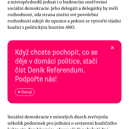
a místopředsedů jednat i o budoucím směřování
sociální demokracie. Jeho delegáti a delegátky by měli
rozhodnout, zda strana změní své povolební
rozhodnutí odejít do opozice a pokusí se vytvořit vládní
koalici s politickým hnutím ANO.
×
Když chcete pochopit, co se
děje v domácí politice, stačí
číst Deník Referendum.
Podpořte nás!
♥ Daruji
Sociální demokracie v minulých dnech zveřejnila
několik podmínek pro jednání o sestavení koaličního