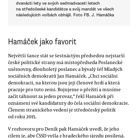
dvanácti lety ve svých sedmadvaceti letech
na středočeské kandidátce a svůj mandát ve všech
následujících volbách obhájil. Foto FB. J. Hamáčka
Hamáček jako favorit
Největší šance stát se šestnáctým předsedou nejstarší
české politické strany má místopředseda Poslanecké
sněmovny, dlouholetý poslanec a bývalý šéf Mladých
sociálních demokratů Jan Hamáček. „Chci sociální
demokracii, na kterou jsou její členové hrdí a která
pracuje pro tuto zemi. Bojujeme o přežití a musíme
začít táhnout za jeden provaz,“ řekl Hamáček při
oznámení své kandidatury do čela sociální demokracie.
Členem stranického vedení je středočeský politik
od roku 2015.
V rozhovoru pro Deník pak Hamáček uvedl, že jeho
cílem je, aby ČSSD vyšla z hradeckého sjezdu posílená.