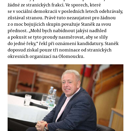
žádné ze stranických frakcí. Ve sporech, které
se v sociální demokracii v posledních letech odehrávaly,
zůstával stranou. Právě tuto nezaujatost pro žádnou
z o moc bojujících skupin považuje Staněk za svou
přednost. „Mohl bych nabídnout jakýsi nadhled
a pokusit se tyto proudy nasměrovat, aby se slily
do jedné řeky,“ řekl při oznámení kandidatury. Staněk
doposud získal pouze tři nominace od stranických
okresních organizací na Olomoucku.