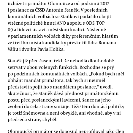
ucházet i primátor Olomouce a od podzimu 2017
i poslanec za ČSSD Antonín Staněk. V posledních
komunálních volbách se Staňkovi podařilo obejít
vítězné politické hnutí ANO a spolu s ODS, TOP
09 a lidovci ustavit městskou koalici. Následně
v parlamentních volbách díky preferenčním hlasům
ze třetího místa kandidátky přeskočil lídra Romana
Váňu i dvojku Pavla Holíka.
Staněk již před časem řekl, že nehodlá dlouhodobě
setrvat v obou volených funkcích. Rozhodne se prý
po podzimních komunálních volbách. „Pokud bych měl
obhájit mandát primátora, tak bych si neuměl
představit spojit ho s mandátem poslance,“ uvedl.
Skutečnost, že Staněk dává přednost primátorskému
postu před poslaneckými lavicemi, šance na jeho
zvolení do čela strany snižuje. Těžištěm domácí politiky
je totiž Sněmovna a není obvyklé, ani vhodné, aby v ní
předseda strany chyběl.
Olomoucký primátor se doposud neprofiloval jako člen