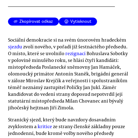
Zkopírovat odkaz
Vytisknout
Sociální demokracie si na svém únorovém hradeckém
sjezdu
zvolí nového, v pořadí již šestnáctého předsedu.
O místo, které se uvolnilo
rezignací
Bohuslava Sobotky
v polovině minulého roku, se hlásí čtyři kandidáti:
místopředseda Poslanecké sněmovny Jan Hamáček,
olomoucký primátor Antonín Staněk, brigádní generál
v záloze Miroslav Krejčík a veřejnosti i spolustraníkům
téměř neznámý zastupitel Poličky Jan Jukl. Záměr
kandidovat do vedení strany doposud nepotvrdil její
statutární místopředseda Milan Chovanec ani bývalý
jihočeský hejtman Jiří Zimola.
Stranický sjezd, který bude navzdory dosavadním
zvyklostem a
kritice
ze strany členské základny pouze
jednodenní, bude kromě volby nového předsedy