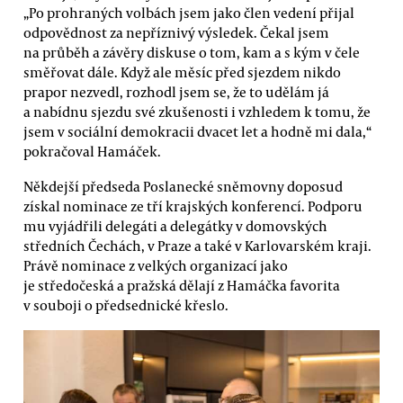
„Po prohraných volbách jsem jako člen vedení přijal
odpovědnost za nepříznivý výsledek. Čekal jsem
na průběh a závěry diskuse o tom, kam a s kým v čele
směřovat dále. Když ale měsíc před sjezdem nikdo
prapor nezvedl, rozhodl jsem se, že to udělám já
a nabídnu sjezdu své zkušenosti i vzhledem k tomu, že
jsem v sociální demokracii dvacet let a hodně mi dala,“
pokračoval Hamáček.
Někdejší předseda Poslanecké sněmovny doposud
získal nominace ze tří krajských konferencí. Podporu
mu vyjádřili delegáti a delegátky v domovských
středních Čechách, v Praze a také v Karlovarském kraji.
Právě nominace z velkých organizací jako
je středočeská a pražská dělají z Hamáčka favorita
v souboji o předsednické křeslo.