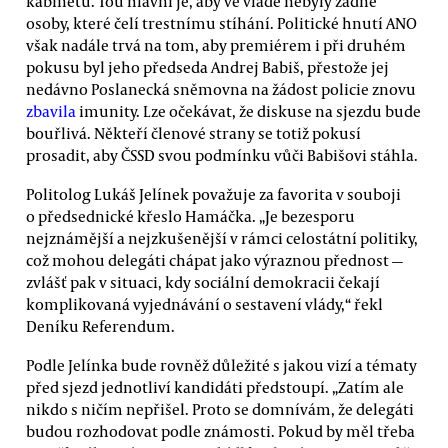
kabinetu. Tou hlavní je, aby ve vládě nebyly žádné
osoby, které čelí trestnímu stíhání. Politické hnutí ANO
však nadále trvá na tom, aby premiérem i při druhém
pokusu byl jeho předseda Andrej Babiš, přestože jej
nedávno Poslanecká sněmovna na žádost policie znovu
zbavila
imunity. Lze očekávat, že diskuse na sjezdu bude
bouřlivá. Někteří členové strany se totiž pokusí
prosadit, aby ČSSD svou podmínku vůči Babišovi stáhla.
Politolog Lukáš Jelínek považuje za favorita v souboji
o předsednické křeslo Hamáčka. „Je bezesporu
nejznámější a nejzkušenější v rámci celostátní politiky,
což mohou delegáti chápat jako výraznou přednost —
zvlášť pak v situaci, kdy sociální demokracii čekají
komplikovaná vyjednávání o sestavení vlády,“ řekl
Deníku Referendum.
Podle Jelínka bude rovněž důležité s jakou vizí a tématy
před sjezd jednotliví kandidáti předstoupí. „Zatím ale
nikdo s ničím nepřišel. Proto se domnívám, že delegáti
budou rozhodovat podle známosti. Pokud by měl třeba