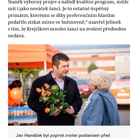
Staněk výborný projev a nabídl kvalitní program, může
mít i jako nováček šanci. Je to ostatně úspěšný
primátor, kterému se díky preferenčním hlasům
podařilo získat místo ve Sněmovně,“ uzavřel Jelínek
s tím, že Krejčíkovi mnoho šancí na zvolení předsedou
nedává.
Jan Hamáček byl poprvé zvolen poslancem před