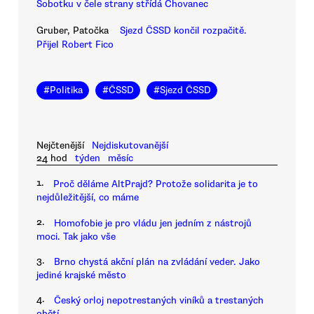
Sobotku v čele strany střídá Chovanec
Gruber, Patočka
Sjezd ČSSD končil rozpačitě.
Přijel Robert Fico
#
Politika
#
ČSSD
#
Sjezd ČSSD
Nejčtenější
Nejdiskutovanější
24 hod
týden
měsíc
1.
Proč děláme AltPrajd? Protože solidarita je to
nejdůležitější, co máme
2.
Homofobie je pro vládu jen jedním z nástrojů
moci. Tak jako vše
3.
Brno chystá akční plán na zvládání veder. Jako
jediné krajské město
4.
Český orloj nepotrestaných viníků a trestaných
obětí