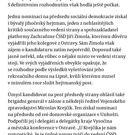
S definitivním rozhodnutím však hodlá ještě počkat.
Jednu nominaci na předsedu sociální demokracie získal
i bývalý jihočeský hejtman, jeden z nehlasitějších
kritiků současného vedení strany a spoluzakladatel
platformy Zachraňme ČSSD Jiří Zimola, kterému důvěru
vyjádřili jeho kolegové z Ostravy. Sám Zimola však
zájem o kandidaturu zatím nepotvrdil. Doposud také
jasně neřekl, zda vůbec o nějaké místo ve vedení strany
stojí. Ve svých vyjádřeních obvykle opakuje, že
se rozhodne podle výsledků vyšetřování jeho
rekreačního domu na Lipně, kvůli kterému musel
v minulém roce složit hejtmanský post.
Úmysl kandidovat na post předsedy strany ohlásil také
brigádní generál v záloze a někdejší ředitel Vojenského
zpravodajství Miroslav Krejčík. Ten získal nominaci
na předsedu od své domovské organizace v Unhošti.
Podpořili jej i delegáti a delegátky kraje Vysočina
a městská konference v Ostravě. „U Krejčíka je nám
sympatické, že je úplně novou tváří do vedení ČSSD.