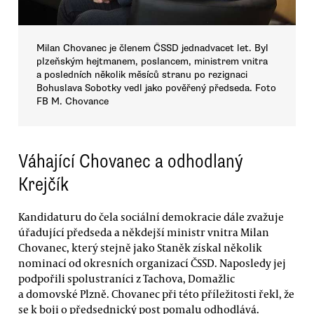
Milan Chovanec je členem ČSSD jednadvacet let. Byl
plzeňským hejtmanem, poslancem, ministrem vnitra
a posledních několik měsíců stranu po rezignaci
Bohuslava Sobotky vedl jako pověřený předseda. Foto
FB M. Chovance
Váhající Chovanec a odhodlaný
Krejčík
Kandidaturu do čela sociální demokracie dále zvažuje
úřadující předseda a někdejší ministr vnitra Milan
Chovanec, který stejně jako Staněk získal několik
nominací od okresních organizací ČSSD. Naposledy jej
podpořili spolustraníci z Tachova, Domažlic
a domovské Plzně. Chovanec při této příležitosti řekl, že
se k boji o předsednický post pomalu odhodlává.