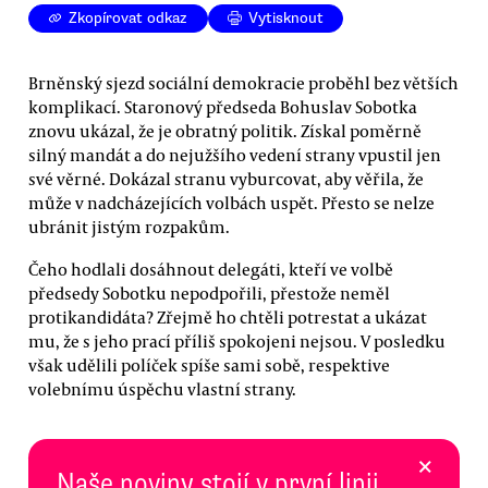
Zkopírovat odkaz
Vytisknout
Brněnský sjezd sociální demokracie proběhl bez větších
komplikací. Staronový předseda Bohuslav Sobotka
znovu ukázal, že je obratný politik. Získal poměrně
silný mandát a do nejužšího vedení strany vpustil jen
své věrné. Dokázal stranu vyburcovat, aby věřila, že
může v nadcházejících volbách uspět. Přesto se nelze
ubránit jistým rozpakům.
Čeho hodlali dosáhnout delegáti, kteří ve volbě
předsedy Sobotku nepodpořili, přestože neměl
protikandidáta? Zřejmě ho chtěli potrestat a ukázat
mu, že s jeho prací příliš spokojeni nejsou. V posledku
však udělili políček spíše sami sobě, respektive
volebnímu úspěchu vlastní strany.
×
Naše noviny stojí v první linii