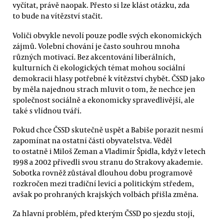
vyčítat, právě naopak. Přesto si lze klást otázku, zda
to bude na vítězství stačit.
Voliči obvykle nevolí pouze podle svých ekonomických
zájmů. Volební chování je často souhrou mnoha
různých motivací. Bez akcentování liberálních,
kulturních či ekologických témat mohou sociální
demokracii hlasy potřebné k vítězství chybět. ČSSD jako
by měla najednou strach mluvit o tom, že nechce jen
společnost sociálně a ekonomicky spravedlivější, ale
také s vlídnou tváří.
Pokud chce ČSSD skutečně uspět a Babiše porazit nesmí
zapomínat na ostatní části obyvatelstva. Věděl
to ostatně i Miloš Zeman a Vladimír Špidla, když v letech
1998 a 2002 přivedli svou stranu do Strakovy akademie.
Sobotka rovněž zůstával dlouhou dobu programově
rozkročen mezi tradiční levicí a politickým středem,
avšak po prohraných krajských volbách přišla změna.
Za hlavní problém, před kterým ČSSD po sjezdu stojí,