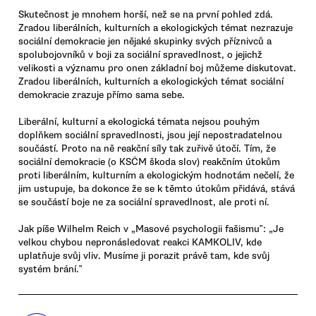
Skutečnost je mnohem horší, než se na první pohled zdá.
Zradou liberálních, kulturních a ekologických témat nezrazuje
sociální demokracie jen nějaké skupinky svých příznivců a
spolubojovníků v boji za sociální spravedlnost, o jejichž
velikosti a významu pro onen základní boj můžeme diskutovat.
Zradou liberálních, kulturních a ekologických témat sociální
demokracie zrazuje přímo sama sebe.
Liberální, kulturní a ekologická témata nejsou pouhým
doplňkem sociální spravedlnosti, jsou její nepostradatelnou
součástí. Proto na ně reakční síly tak zuřivě útočí. Tím, že
sociální demokracie (o KSČM škoda slov) reakčním útokům
proti liberálním, kulturním a ekologickým hodnotám nečelí, že
jim ustupuje, ba dokonce že se k těmto útokům přidává, stává
se součástí boje ne za sociální spravedlnost, ale proti ní.
Jak píše Wilhelm Reich v „Masové psychologii fašismu‟: „Je
velkou chybou nepronásledovat reakci KAMKOLIV, kde
uplatňuje svůj vliv. Musíme ji porazit právě tam, kde svůj
systém brání.‟