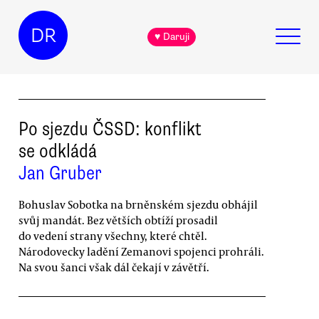
DR
♥ Daruji
Po sjezdu ČSSD: konflikt
se odkládá
Jan Gruber
Bohuslav Sobotka na brněnském sjezdu obhájil
svůj mandát. Bez větších obtíží prosadil
do vedení strany všechny, které chtěl.
Národovecky ladění Zemanovi spojenci prohráli.
Na svou šanci však dál čekají v závětří.