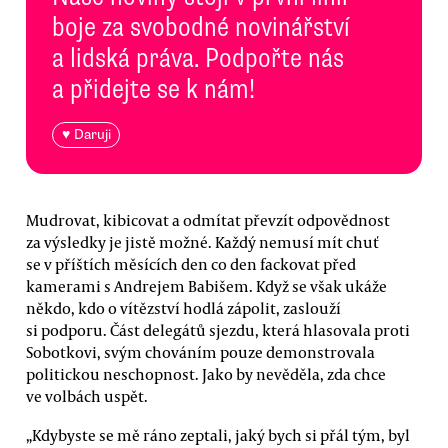
boje za svobodné novinářství
a lidská práva. Podpořte nás
a přidejte se k nám!
♥ Daruji
Mudrovat, kibicovat a odmítat převzít odpovědnost
za výsledky je jistě možné. Každý nemusí mít chuť
se v příštích měsících den co den fackovat před
kamerami s Andrejem Babišem. Když se však ukáže
někdo, kdo o vítězství hodlá zápolit, zaslouží
si podporu. Část delegátů sjezdu, která hlasovala proti
Sobotkovi, svým chováním pouze demonstrovala
politickou neschopnost. Jako by nevěděla, zda chce
ve volbách uspět.
„Kdybyste se mě ráno zeptali, jaký bych si přál tým, byl