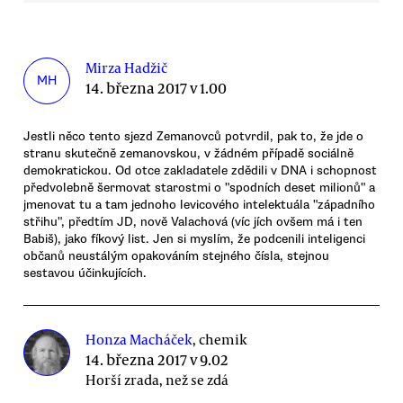
Mirza Hadžič
MH
14. března 2017 v 1.00
Jestli něco tento sjezd Zemanovců potvrdil, pak to, že jde o
stranu skutečně zemanovskou, v žádném případě sociálně
demokratickou. Od otce zakladatele zdědili v DNA i schopnost
předvolebně šermovat starostmi o "spodních deset milionů" a
jmenovat tu a tam jednoho levicového intelektuála "západního
střihu", předtím JD, nově Valachová (víc jích ovšem má i ten
Babiš), jako fíkový list. Jen si myslím, že podcenili inteligenci
občanů neustálým opakováním stejného čísla, stejnou
sestavou účinkujících.
Honza Macháček
, chemik
14. března 2017 v 9.02
Horší zrada, než se zdá