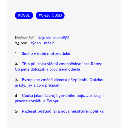
#
ČSSD
#
Sjezd ČSSD
Nejčtenější
Nejdiskutovanější
24 hod
týden
měsíc
1.
Sucho v době motoristické
2.
Tři a půl roku vládní zmocněnkyní pro Romy:
Co jsme dokázali a proč jsem odešla
3.
Evropa se změně klimatu přizpůsobí. Otázkou
je kdy, jak a co s příčinami
4.
Ceuta jako nástroj hybridního boje. Jak krajní
pravice rozděluje Evropu
5.
Padesát odstínů lži a nová nekulturní politika