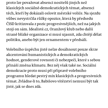
proto lze považovat absenci nositelů jiných než
klasických sociálně-demokratických témat, absenci
těch, kteří by dokázali oslovit městské voliče. Na sjezdu
vůbec nevystrčila růžky opozice, která by předsedu
ČSSD kritizovala z pozic progresivnějších, než na jakých
stojí on sám. Idealisté.cz, Oranžový klub nebo další
straně blízké organizace si musí ujasnit, zda chtějí dělat
politiku, anebo být jen ornamentem v předsálí.
Volebního úspěchu jistě nelze dosáhnout pouze skrze
akcentování humanistických a demokratických
hodnot, genderové rovnosti či nebezpečí, které s sebou
přináší změna klimatu. Bez něj však také ne. Sociální
demokracie proto musí při přípravě volebního
programu hledat pestrý mix klasických a progresivních
témat. Zvládne-li to, Babišovo vítězství nemusí být tak
jisté, jak se dnes zdá.