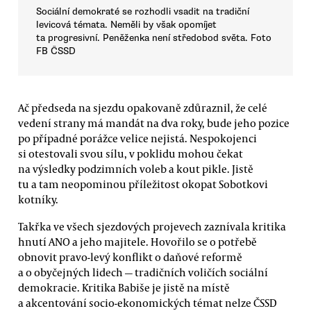
Sociální demokraté se rozhodli vsadit na tradiční
levicová témata. Neměli by však opomíjet
ta progresivní. Peněženka není středobod světa. Foto
FB ČSSD
Ač předseda na sjezdu opakovaně zdůraznil, že celé
vedení strany má mandát na dva roky, bude jeho pozice
po případné porážce velice nejistá. Nespokojenci
si otestovali svou sílu, v poklidu mohou čekat
na výsledky podzimních voleb a kout pikle. Jistě
tu a tam neopominou příležitost okopat Sobotkovi
kotníky.
Takřka ve všech sjezdových projevech zaznívala kritika
hnutí ANO a jeho majitele. Hovořilo se o potřebě
obnovit pravo-levý konflikt o daňové reformě
a o obyčejných lidech — tradičních voličích sociální
demokracie. Kritika Babiše je jistě na místě
a akcentování socio-ekonomických témat nelze ČSSD