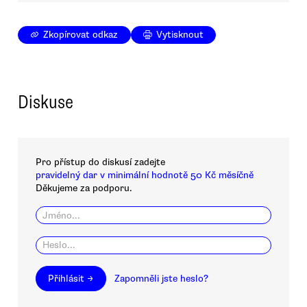
Zkopírovat odkaz
Vytisknout
Diskuse
Pro přístup do diskusí zadejte
pravidelný dar v minimální hodnotě 50 Kč měsíčně
Děkujeme za podporu.
Přihlásit →
Zapomněli jste heslo?