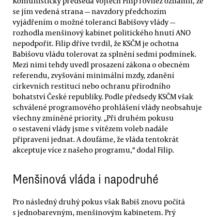
Komunistický předseda Vojtěch Filip rovněž oznámil, že
se jím vedená strana — navzdory předchozím
vyjádřením o možné toleranci Babišovy vlády —
rozhodla menšinový kabinet politického hnutí ANO
nepodpořit. Filip dříve tvrdil, že KSČM je ochotna
Babišovu vládu tolerovat za splnění sedmi podmínek.
Mezi nimi tehdy uvedl prosazení zákona o obecném
referendu, zvyšování minimální mzdy, zdanění
církevních restitucí nebo ochranu přírodního
bohatství České republiky. Podle předsedy KSČM však
schválené programového prohlášení vlády neobsahuje
všechny zmíněné priority. „Při druhém pokusu
o sestavení vlády jsme s vítězem voleb nadále
připraveni jednat. A doufáme, že vláda tentokrát
akceptuje více z našeho programu,“ dodal Filip.
Menšinová vláda i napodruhé
Pro následný druhý pokus však Babiš znovu počítá
s jednobarevným, menšinovým kabinetem. Prý