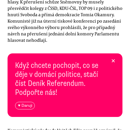
hlasy. K přerušení schůze Sněmovny by musely
přesvědčit kolegy z ČSSD, KDU-ČSL, TOP 09 i z politického
hnutí Svoboda a přímá demokracie Tomia Okamury.
Komunisté již na úterní tiskové konferenci po zasedání
svého výkonného výboru prohlásili, že pro případný
návrh na přerušení jednání dolní komory Parlamentu
hlasovat nehodlají.
×
Když chcete pochopit, co se
děje v domácí politice, stačí
číst Deník Referendum.
Podpořte nás!
♥ Daruji