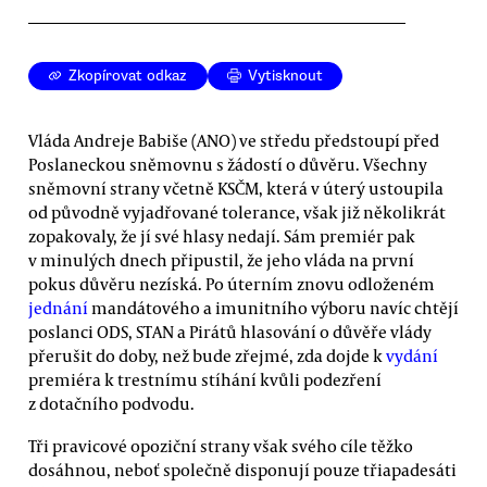
Zkopírovat odkaz
Vytisknout
Vláda Andreje Babiše (ANO) ve středu předstoupí před
Poslaneckou sněmovnu s žádostí o důvěru. Všechny
sněmovní strany včetně KSČM, která v úterý ustoupila
od původně vyjadřované tolerance, však již několikrát
zopakovaly, že jí své hlasy nedají. Sám premiér pak
v minulých dnech připustil, že jeho vláda na první
pokus důvěru nezíská. Po úterním znovu odloženém
jednání
mandátového a imunitního výboru navíc chtějí
poslanci ODS, STAN a Pirátů hlasování o důvěře vlády
přerušit do doby, než bude zřejmé, zda dojde k
vydání
premiéra k trestnímu stíhání kvůli podezření
z dotačního podvodu.
Tři pravicové opoziční strany však svého cíle těžko
dosáhnou, neboť společně disponují pouze třiapadesáti