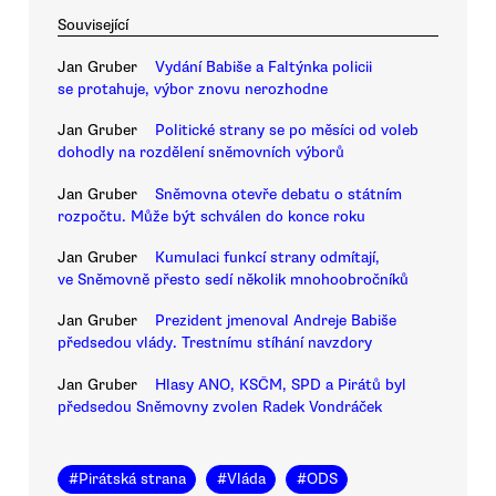
Související
Jan Gruber
Vydání Babiše a Faltýnka policii
se protahuje, výbor znovu nerozhodne
Jan Gruber
Politické strany se po měsíci od voleb
dohodly na rozdělení sněmovních výborů
Jan Gruber
Sněmovna otevře debatu o státním
rozpočtu. Může být schválen do konce roku
Jan Gruber
Kumulaci funkcí strany odmítají,
ve Sněmovně přesto sedí několik mnohoobročníků
Jan Gruber
Prezident jmenoval Andreje Babiše
předsedou vlády. Trestnímu stíhání navzdory
Jan Gruber
Hlasy ANO, KSČM, SPD a Pirátů byl
předsedou Sněmovny zvolen Radek Vondráček
#
Pirátská strana
#
Vláda
#
ODS