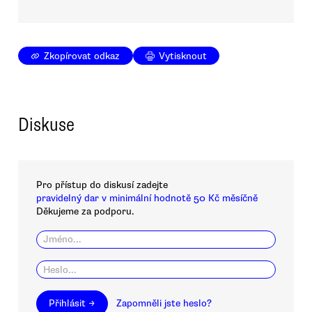
Zkopírovat odkaz
Vytisknout
Diskuse
Pro přístup do diskusí zadejte
pravidelný dar v minimální hodnotě 50 Kč měsíčně
Děkujeme za podporu.
Přihlásit →
Zapomněli jste heslo?