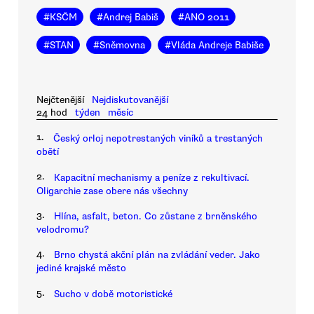
#
KSČM
#
Andrej Babiš
#
ANO 2011
#
STAN
#
Sněmovna
#
Vláda Andreje Babiše
Nejčtenější
Nejdiskutovanější
24 hod
týden
měsíc
1.
Český orloj nepotrestaných viníků a trestaných
obětí
2.
Kapacitní mechanismy a peníze z rekultivací.
Oligarchie zase obere nás všechny
3.
Hlína, asfalt, beton. Co zůstane z brněnského
velodromu?
4.
Brno chystá akční plán na zvládání veder. Jako
jediné krajské město
5.
Sucho v době motoristické