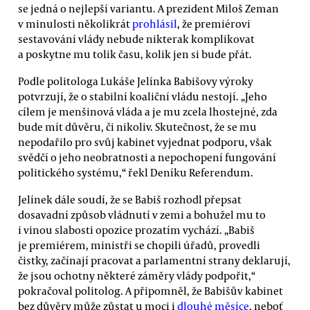
se jedná o nejlepší variantu. A prezident Miloš Zeman
v minulosti několikrát
prohlásil
, že premiérovi
sestavování vlády nebude nikterak komplikovat
a poskytne mu tolik času, kolik jen si bude přát.
Podle politologa Lukáše Jelínka Babišovy výroky
potvrzují, že o stabilní koaliční vládu nestojí. „Jeho
cílem je menšinová vláda a je mu zcela lhostejné, zda
bude mít důvěru, či nikoliv. Skutečnost, že se mu
nepodařilo pro svůj kabinet vyjednat podporu, však
svědčí o jeho neobratnosti a nepochopení fungování
politického systému,“ řekl Deníku Referendum.
Jelínek dále soudí, že se Babiš rozhodl přepsat
dosavadní způsob vládnutí v zemi a bohužel mu to
i vinou slabosti opozice prozatím vychází. „Babiš
je premiérem, ministři se chopili úřadů, provedli
čistky, začínají pracovat a parlamentní strany deklarují,
že jsou ochotny některé záměry vlády podpořit,“
pokračoval politolog. A připomněl, že Babišův kabinet
bez důvěry může zůstat u moci i
dlouhé měsíce
, neboť