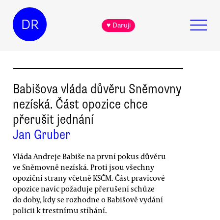
DR
♥ Daruji
Babišova vláda důvěru Sněmovny
nezíská. Část opozice chce
přerušit jednání
Jan Gruber
Vláda Andreje Babiše na první pokus důvěru
ve Sněmovně nezíská. Proti jsou všechny
opoziční strany včetně KSČM. Část pravicové
opozice navíc požaduje přerušení schůze
do doby, kdy se rozhodne o Babišově vydání
policii k trestnímu stíhání.