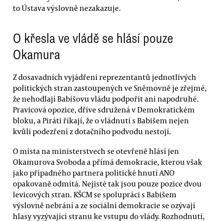
to Ústava výslovně nezakazuje.
O křesla ve vládě se hlásí pouze
Okamura
Z dosavadních vyjádření reprezentantů jednotlivých
politických stran zastoupených ve Sněmovně je zřejmé,
že nehodlají Babišovu vládu podpořit ani napodruhé.
Pravicová opozice, dříve sdružená v Demokratickém
bloku, a Piráti říkají, že o vládnutí s Babišem nejen
kvůli podezření z dotačního podvodu nestojí.
O místa na ministerstvech se otevřeně hlásí jen
Okamurova Svoboda a přímá demokracie, kterou však
jako případného partnera politické hnutí ANO
opakovaně odmítá. Nejisté tak jsou pouze pozice dvou
levicových stran. KŠCM se spolupráci s Babišem
výslovně nebrání a ze sociální demokracie se ozývají
hlasy vyzývající stranu ke vstupu do vlády. Rozhodnutí,