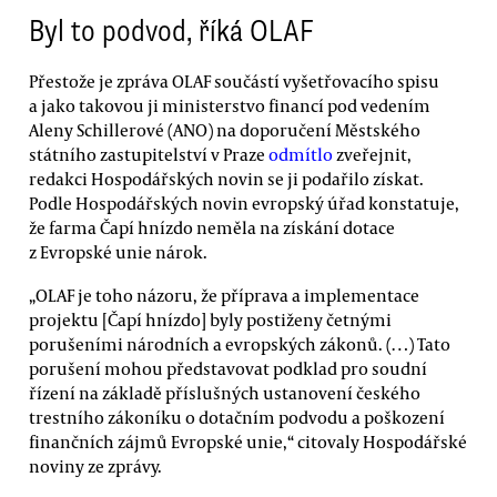
Byl to podvod, říká OLAF
Přestože je zpráva OLAF součástí vyšetřovacího spisu
a jako takovou ji ministerstvo financí pod vedením
Aleny Schillerové (ANO) na doporučení Městského
státního zastupitelství v Praze
odmítlo
zveřejnit,
redakci Hospodářských novin se ji podařilo získat.
Podle Hospodářských novin evropský úřad konstatuje,
že farma Čapí hnízdo neměla na získání dotace
z Evropské unie nárok.
„OLAF je toho názoru, že příprava a implementace
projektu [Čapí hnízdo] byly postiženy četnými
porušeními národních a evropských zákonů. (…) Tato
porušení mohou představovat podklad pro soudní
řízení na základě příslušných ustanovení českého
trestního zákoníku o dotačním podvodu a poškození
finančních zájmů Evropské unie,“ citovaly Hospodářské
noviny ze zprávy.