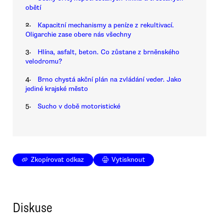
obětí
2.
Kapacitní mechanismy a peníze z rekultivací.
Oligarchie zase obere nás všechny
3.
Hlína, asfalt, beton. Co zůstane z brněnského
velodromu?
4.
Brno chystá akční plán na zvládání veder. Jako
jediné krajské město
5.
Sucho v době motoristické
Zkopírovat odkaz
Vytisknout
Diskuse