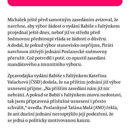
Michálek ještě před samotným zasedáním avizoval, že
navrhne, aby výbor žádost o vydání Babiše s Faltýnkem
projednal ještě dnes, neboť již ve středu před
Sněmovnu předstoupí vláda se žádostí o důvěru.
A dodal, že pokud výbor stanovisko nepřijme, Piráti
navrhnou zítřejší jednání Poslanecké sněmovny
přerušit. Což potvrdil i poté, co opustil zasedání
mandátového a imunitního výboru.
Zpravodajka vydání Babiše s Faltýnkem Kateřina
Valachová (ČSSD) dodala, že na příštím jednání již výbor
usnesení přijme. „Na příštím zasedání nám již nic
nebrání. A pokud se Babiš s Faltýnkem znovu nedostaví,
tak jsem připravená příslušné usnesení i přesto
schválit,“ uvedla. Poslankyně Taťána Malá (ANO) řekla,
že ani dnešní jednání nerozptýlilo její podezření, že
se jedná o politicky motivovanou kauzu.