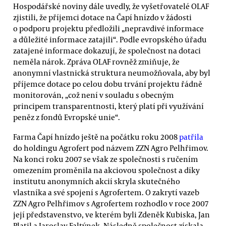
Hospodářské noviny dále uvedly, že vyšetřovatelé OLAF
zjistili, že příjemci dotace na Čapí hnízdo v žádosti
o podporu projektu předložili „nepravdivé informace
a důležité informace zatajili“. Podle evropského úřadu
zatajené informace dokazují, že společnost na dotaci
neměla nárok. Zpráva OLAF rovněž zmiňuje, že
anonymní vlastnická struktura neumožňovala, aby byl
příjemce dotace po celou dobu trvání projektu řádně
monitorován, „což není v souladu s obecným
principem transparentnosti, který platí při využívání
peněz z fondů Evropské unie“.
Farma Čapí hnízdo ještě na počátku roku 2008
patřila
do holdingu Agrofert pod názvem ZZN Agro Pelhřimov.
Na konci roku 2007 se však ze společnosti s ručením
omezením proměnila na akciovou společnost a díky
institutu anonymních akcií skryla skutečného
vlastníka a své spojení s Agrofertem. O zakrytí vazeb
ZZN Agro Pelhřimov s Agrofertem rozhodlo v roce 2007
její představenstvo, ve kterém byli Zdeněk Kubiska, Jan
Platil a Jaroslav Faltýnek. Následně společnost získala