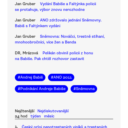
Jan Gruber
Vydání Babiše a Faltýnka policii
se protahuje, výbor znovu nerozhodne
Jan Gruber
ANO zdržovalo jednání Sněmovny.
Babiš s Faltýnkem vydáni
Jan Gruber
Sněmovna: Nováčci, trestně stíhaní,
mnohoobročníci, více žen a Benda
DR, Mrázová
Pelikán obvinil policii z honu
na Babiše. Pak chtěl rozhovor zastavit
#
Andrej Babiš
#
ANO 2011
#
Podnikání Andreje Babiše
#
Sněmovna
Nejčtenější
Nejdiskutovanější
24 hod
týden
měsíc
1.
Český orloj nepotrestaných viníků a trestaných