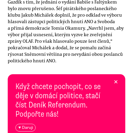
Gazdík s tím, že jednání o vydání Babiše s Faltýnkem
bylo znovu přerušeno. Šéf pirátského poslaneckého
klubu Jakub Michálek doplnil, že pro odklad ve výboru
hlasovali zástupci politických hnutí ANO a Svoboda
a přímá demokracie Tomia Okamury. „Navrhl jsem, aby
výbor přijal usnesení, kterým vyzve ke zveřejnění
zprávy OLAF. Pro však hlasovalo pouze šest členů,“
pokračoval Michálek a dodal, že se pomalu začíná
rýsovat Sněmovní většina pro nevydání obou poslanců
politického hnutí ANO.
×
Když chcete pochopit, co se
děje v domácí politice, stačí
číst Deník Referendum.
Podpořte nás!
♥ Daruji