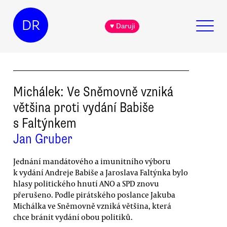
DR
♥ Daruji
Michálek: Ve Sněmovně vzniká
většina proti vydání Babiše
s Faltýnkem
Jan Gruber
Jednání mandátového a imunitního výboru
k vydání Andreje Babiše a Jaroslava Faltýnka bylo
hlasy politického hnutí ANO a SPD znovu
přerušeno. Podle pirátského poslance Jakuba
Michálka ve Sněmovně vzniká většina, která
chce bránit vydání obou politiků.