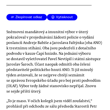
Zkopírovat odkaz
Vytisknout
Sněmovní mandátový a imunitní výbor v úterý
pokračoval v projednávání žádosti policie o vydání
poslanců Andreje Babiše a Jaroslava Faltýnka (oba ANO)
k trestnímu stíhání. Oba jsou podezřelí z dotačního
podvodu v kauze Čapí hnízdo. Na jednání výboru
se dostavil vyšetřovatel Pavel Nevtípil i státní zástupce
Jaroslav Šaroch. Účast naopak odmítli oba čelení
představitelé politického hnutí ANO. Ti již minulý
týden avizovali, že se nejprve chtějí seznámit
se zprávou Evropského úřadu pro boj proti podvodům
(OLAF). Výbor tedy žádné stanovisko nepřijal. Znovu
se sejde příští úterý.
„To je maso. V očích kolegů jsem viděl zoufalství,“
prohlásil při odchodu ze sálu předseda Starostů Petr