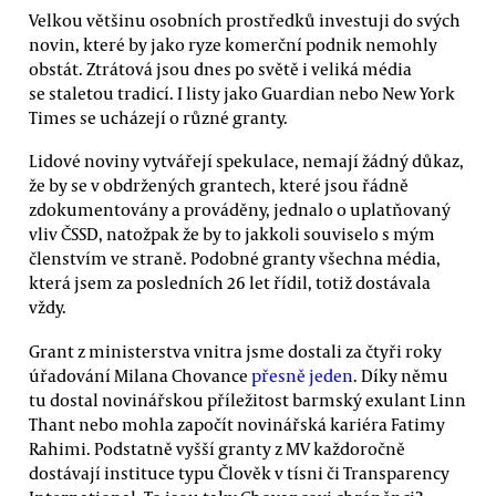
Velkou většinu osobních prostředků investuji do svých
novin, které by jako ryze komerční podnik nemohly
obstát. Ztrátová jsou dnes po světě i veliká média
se staletou tradicí. I listy jako Guardian nebo New York
Times se ucházejí o různé granty.
Lidové noviny vytvářejí spekulace, nemají žádný důkaz,
že by se v obdržených grantech, které jsou řádně
zdokumentovány a prováděny, jednalo o uplatňovaný
vliv ČSSD, natožpak že by to jakkoli souviselo s mým
členstvím ve straně. Podobné granty všechna média,
která jsem za posledních 26 let řídil, totiž dostávala
vždy.
Grant z ministerstva vnitra jsme dostali za čtyři roky
úřadování Milana Chovance
přesně jeden
. Díky němu
tu dostal novinářskou příležitost barmský exulant Linn
Thant nebo mohla započít novinářská kariéra Fatimy
Rahimi. Podstatně vyšší granty z MV každoročně
dostávají instituce typu Člověk v tísni či Transparency