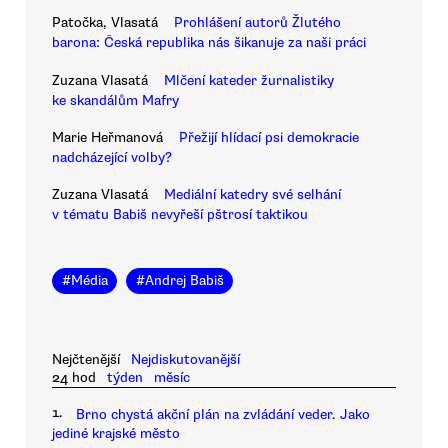
Patočka, Vlasatá
Prohlášení autorů Žlutého
barona: Česká republika nás šikanuje za naši práci
Zuzana Vlasatá
Mlčení kateder žurnalistiky
ke skandálům Mafry
Marie Heřmanová
Přežijí hlídací psi demokracie
nadcházející volby?
Zuzana Vlasatá
Mediální katedry své selhání
v tématu Babiš nevyřeší pštrosí taktikou
#
Média
#
Andrej Babiš
Nejčtenější
Nejdiskutovanější
24 hod
týden
měsíc
1.
Brno chystá akční plán na zvládání veder. Jako
jediné krajské město