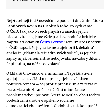
financování Deníku Referendum?
Nejzřetelněji totiž usvědčuje z podlosti dnešního útoku
Babišových novin na DR obsah toho, co vydáváme.
O ČSSD, tak jako o všech jiných stranách i jejích
představitelích, jsme vždy psali svobodně a kriticky.
Například v článku
Český Corbyn
jsem už letos v červnu
o ČSSD napsal, že je „na jasné trajektorii k debaklu“,
anebo že „zklamala též jádro svých voličů, za jejichž
zájmy nijak vehementně nebojovala, navzdory dílčím
úspěchům, na něž se odvolává“.
O Milanu Chovancovi, s nímž nás LN spekulativně
spojují, jsem v článku napsal: „...jeho dvě hlavní
politická témata — boj proti uprchlíkům a za texaské
právo vlastnit zbraně — z něj činí mimořádně
problematickou postavu, která se ocitla v obou těchto
bodech za hranou evropského sociálně
demokratického myšlení“. Obdobně kritickou pasáž