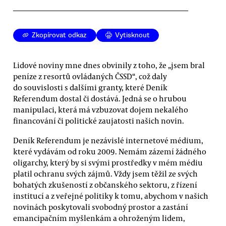
Zkopírovat odkaz
Vytisknout
Lidové noviny mne dnes obvinily z toho, že „jsem bral
peníze z resortů ovládaných ČSSD“, což daly
do souvislosti s dalšími granty, které Deník
Referendum dostal či dostává. Jedná se o hrubou
manipulaci, která má vzbuzovat dojem nekalého
financování či politické zaujatosti našich novin.
Deník Referendum je nezávislé internetové médium,
které vydávám od roku 2009. Nemám zázemí žádného
oligarchy, který by si svými prostředky v mém médiu
platil ochranu svých zájmů. Vždy jsem těžil ze svých
bohatých zkušeností z občanského sektoru, z řízení
institucí a z veřejné politiky k tomu, abychom v našich
novinách poskytovali svobodný prostor a zastání
emancipačním myšlenkám a ohroženým lidem,