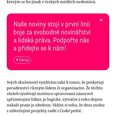
kterým se ho jinak v českých médiích nedostává.
×
Naše noviny stojí v první linii
boje za svobodné novinářství
a lidská práva. Podpořte nás
a přidejte se k nám!
♥ Daruji
Svých zkušeností využívám také k tomu, že poskytuji
poradenství různým lidem či organizacím. Že těchto
služeb využívají instituce spravované názorově
spřízněnými lidmi, je logické, vytvářet z toho dojem
nekalé praxe je ubohost. Vážím si toho, že dnes mohu
s užitečnými projekty radit i České poště.