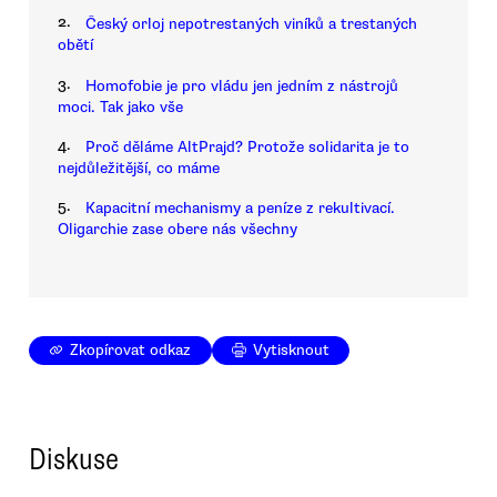
2.
Český orloj nepotrestaných viníků a trestaných
obětí
3.
Homofobie je pro vládu jen jedním z nástrojů
moci. Tak jako vše
4.
Proč děláme AltPrajd? Protože solidarita je to
nejdůležitější, co máme
5.
Kapacitní mechanismy a peníze z rekultivací.
Oligarchie zase obere nás všechny
Zkopírovat odkaz
Vytisknout
Diskuse