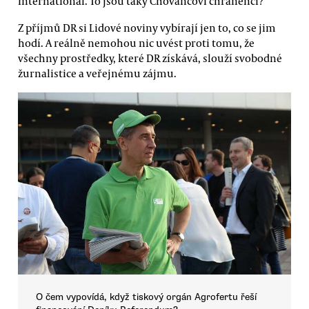
International. To jsou taky Chovancovi chráněnci?
Z příjmů DR si Lidové noviny vybírají jen to, co se jim
hodí. A reálně nemohou nic uvést proti tomu, že
všechny prostředky, které DR získává, slouží svobodné
žurnalistice a veřejnému zájmu.
O čem vypovídá, když tiskový orgán Agrofertu řeší