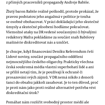
z přímých pracovníků propagandy Andreje Babiše.
Žlutý baron Babiše reálně poškodil, protože prokázal, že
pravou podstatou jeho angažmá v politice je touha
se osobně obohacovat. V práci dokládající jeho skutečné
úmysly a skutečné působení hodláme pokračovat.
Všemožné ataky na DR vedené současnými či bývalými
redaktory Mafra pokládáme za součást snah Babišovy
mašinérie diskreditovat nás a umlčet.
Je chucpe, když financování Deníku Referendum řeší
Lidové noviny, součást propagačního oddělení
nejmocnějšího českého oligarchy. Prakticky všechna
česká soukromá média vlastní superbohatí lidé a ani
se příliš netají tím, že je používají k ochraně či
prosazování svých zájmů. V DR nemá nikdo z donorů
šanci do obsahu jakkoli zasahovat. Je to ten důvod, proč
je proti nám jako proti reálné alternativě potřeba vést
diskreditační útok?
Pomáhat nám rozšířit svobodný prostor médií ale