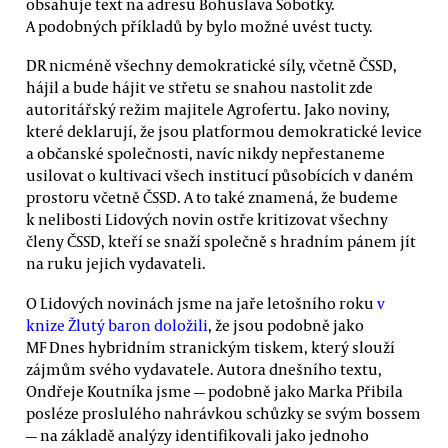
obsahuje text na adresu Bohuslava Sobotky.
A podobných příkladů by bylo možné uvést tucty.
DR nicméně všechny demokratické síly, včetně ČSSD,
hájil a bude hájit ve střetu se snahou nastolit zde
autoritářský režim majitele Agrofertu. Jako noviny,
které deklarují, že jsou platformou demokratické levice
a občanské společnosti, navíc nikdy nepřestaneme
usilovat o kultivaci všech institucí působících v daném
prostoru včetně ČSSD. A to také znamená, že budeme
k nelibosti Lidových novin ostře kritizovat všechny
členy ČSSD, kteří se snaží společně s hradním pánem jít
na ruku jejich vydavateli.
O Lidových novinách jsme na jaře letošního roku
v
knize Žlutý baron doložili
, že jsou podobně jako
MF Dnes hybridním stranickým tiskem, který slouží
zájmům svého vydavatele. Autora dnešního textu,
Ondřeje Koutníka jsme — podobně jako Marka Přibila
posléze proslulého nahrávkou schůzky se svým bossem
— na základě analýzy identifikovali jako jednoho