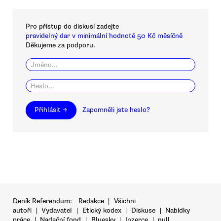
Pro přístup do diskusí zadejte
pravidelný dar v minimální hodnotě 50 Kč měsíčně
Děkujeme za podporu.
Přihlásit →
Zapomněli jste heslo?
Deník Referendum:
Redakce
|
Všichni
autoři
|
Vydavatel
|
Etický kodex
|
Diskuse
|
Nabídky
práce
|
Nadační fond
|
Bluesky
|
Inzerce
|
null