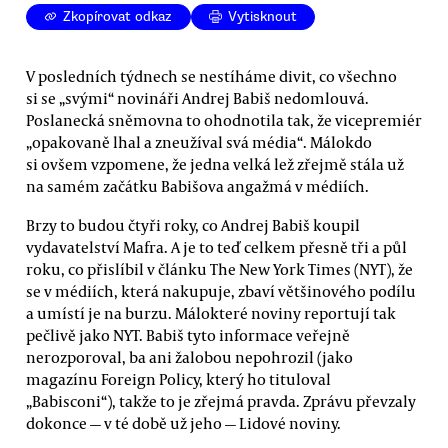
Zkopírovat odkaz
Vytisknout
V posledních týdnech se nestíháme divit, co všechno
si se „svými“ novináři Andrej Babiš nedomlouvá.
Poslanecká sněmovna to ohodnotila tak, že vicepremiér
„opakovaně lhal a zneužíval svá média“. Málokdo
si ovšem vzpomene, že jedna velká lež zřejmě stála už
na samém začátku Babišova angažmá v médiích.
Brzy to budou čtyři roky, co Andrej Babiš koupil
vydavatelství Mafra. A je to teď celkem přesně tři a půl
roku, co přislíbil v článku The New York Times (NYT), že
se v médiích, která nakupuje, zbaví většinového podílu
a umístí je na burzu. Málokteré noviny reportují tak
pečlivě jako NYT. Babiš tyto informace veřejně
nerozporoval, ba ani žalobou nepohrozil (jako
magazínu Foreign Policy, který ho tituloval
„Babisconi“), takže to je zřejmá pravda. Zprávu převzaly
dokonce — v té době už jeho — Lidové noviny.