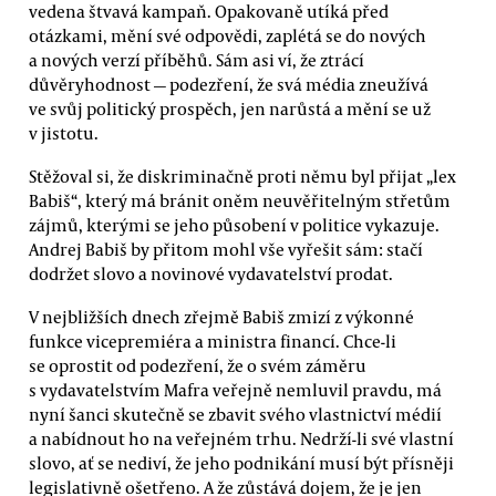
vedena štvavá kampaň. Opakovaně utíká před
otázkami, mění své odpovědi, zaplétá se do nových
a nových verzí příběhů. Sám asi ví, že ztrácí
důvěryhodnost — podezření, že svá média zneužívá
ve svůj politický prospěch, jen narůstá a mění se už
v jistotu.
Stěžoval si, že diskriminačně proti němu byl přijat „lex
Babiš“, který má bránit oněm neuvěřitelným střetům
zájmů, kterými se jeho působení v politice vykazuje.
Andrej Babiš by přitom mohl vše vyřešit sám: stačí
dodržet slovo a novinové vydavatelství prodat.
V nejbližších dnech zřejmě Babiš zmizí z výkonné
funkce vicepremiéra a ministra financí. Chce-li
se oprostit od podezření, že o svém záměru
s vydavatelstvím Mafra veřejně nemluvil pravdu, má
nyní šanci skutečně se zbavit svého vlastnictví médií
a nabídnout ho na veřejném trhu. Nedrží-li své vlastní
slovo, ať se nediví, že jeho podnikání musí být přísněji
legislativně ošetřeno. A že zůstává dojem, že je jen