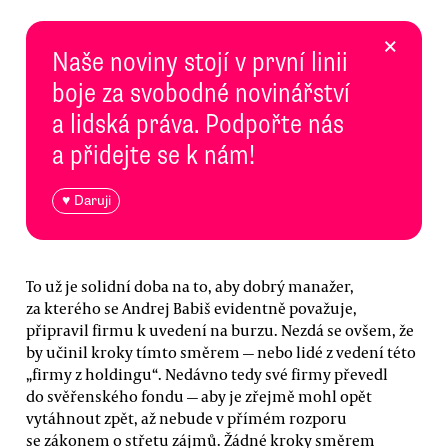
×
Naše noviny stojí v první linii
boje za svobodné novinářství
a lidská práva. Podpořte nás
a přidejte se k nám!
♥ Daruji
To už je solidní doba na to, aby dobrý manažer,
za kterého se Andrej Babiš evidentně považuje,
připravil firmu k uvedení na burzu. Nezdá se ovšem, že
by učinil kroky tímto směrem — nebo lidé z vedení této
„firmy z holdingu“. Nedávno tedy své firmy převedl
do svěřenského fondu — aby je zřejmě mohl opět
vytáhnout zpět, až nebude v přímém rozporu
se zákonem o střetu zájmů. Žádné kroky směrem