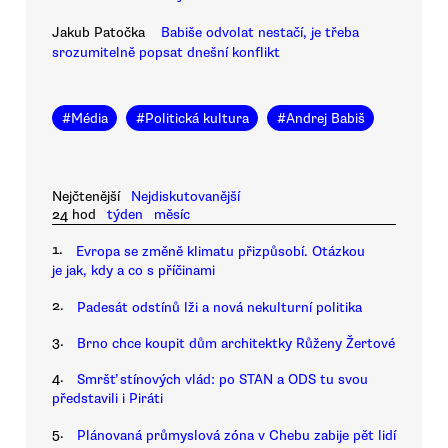
Jakub Patočka
Babiše odvolat nestačí, je třeba
srozumitelně popsat dnešní konflikt
#
Média
#
Politická kultura
#
Andrej Babiš
Nejčtenější
Nejdiskutovanější
24 hod
týden
měsíc
1.
Evropa se změně klimatu přizpůsobí. Otázkou
je jak, kdy a co s příčinami
2.
Padesát odstínů lži a nová nekulturní politika
3.
Brno chce koupit dům architektky Růženy Žertové
4.
Smršť stínových vlád: po STAN a ODS tu svou
představili i Piráti
5.
Plánovaná průmyslová zóna v Chebu zabije pět lidí