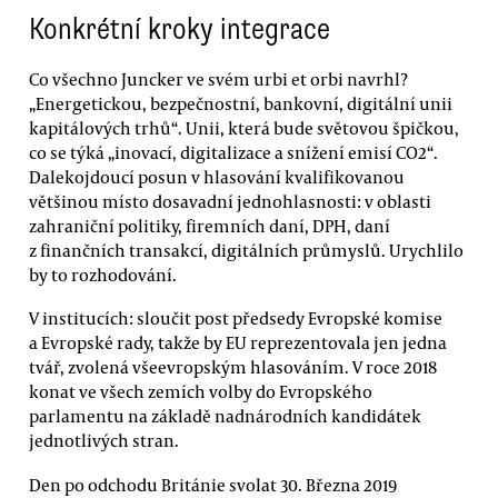
Konkrétní kroky integrace
Co všechno Juncker ve svém urbi et orbi navrhl?
„Energetickou, bezpečnostní, bankovní, digitální unii
kapitálových trhů“. Unii, která bude světovou špičkou,
co se týká „inovací, digitalizace a snížení emisí CO2“.
Dalekojdoucí posun v hlasování kvalifikovanou
většinou místo dosavadní jednohlasnosti: v oblasti
zahraniční politiky, firemních daní, DPH, daní
z finančních transakcí, digitálních průmyslů. Urychlilo
by to rozhodování.
V institucích: sloučit post předsedy Evropské komise
a Evropské rady, takže by EU reprezentovala jen jedna
tvář, zvolená všeevropským hlasováním. V roce 2018
konat ve všech zemích volby do Evropského
parlamentu na základě nadnárodních kandidátek
jednotlivých stran.
Den po odchodu Británie svolat 30. Března 2019