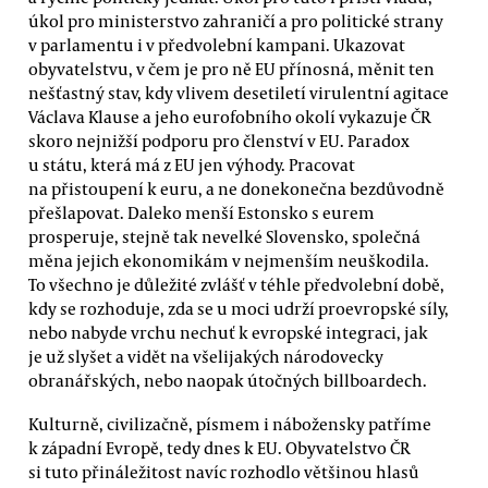
úkol pro ministerstvo zahraničí a pro politické strany
v parlamentu i v předvolební kampani. Ukazovat
obyvatelstvu, v čem je pro ně EU přínosná, měnit ten
nešťastný stav, kdy vlivem desetiletí virulentní agitace
Václava Klause a jeho eurofobního okolí vykazuje ČR
skoro nejnižší podporu pro členství v EU. Paradox
u státu, která má z EU jen výhody. Pracovat
na přistoupení k euru, a ne donekonečna bezdůvodně
přešlapovat. Daleko menší Estonsko s eurem
prosperuje, stejně tak nevelké Slovensko, společná
měna jejich ekonomikám v nejmenším neuškodila.
To všechno je důležité zvlášť v téhle předvolební době,
kdy se rozhoduje, zda se u moci udrží proevropské síly,
nebo nabyde vrchu nechuť k evropské integraci, jak
je už slyšet a vidět na všelijakých národovecky
obranářských, nebo naopak útočných billboardech.
Kulturně, civilizačně, písmem i nábožensky patříme
k západní Evropě, tedy dnes k EU. Obyvatelstvo ČR
si tuto přináležitost navíc rozhodlo většinou hlasů