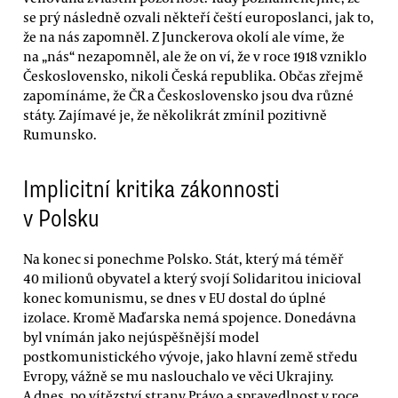
se prý následně ozvali někteří čeští europoslanci, jak to,
že na nás zapomněl. Z Junckerova okolí ale víme, že
na „nás“ nezapomněl, ale že on ví, že v roce 1918 vzniklo
Československo, nikoli Česká republika. Občas zřejmě
zapomínáme, že ČR a Československo jsou dva různé
státy. Zajímavé je, že několikrát zmínil pozitivně
Rumunsko.
Implicitní kritika zákonnosti
v Polsku
Na konec si ponechme Polsko. Stát, který má téměř
40 milionů obyvatel a který svojí Solidaritou inicioval
konec komunismu, se dnes v EU dostal do úplné
izolace. Kromě Maďarska nemá spojence. Donedávna
byl vnímán jako nejúspěšnější model
postkomunistického vývoje, jako hlavní země středu
Evropy, vážně se mu naslouchalo ve věci Ukrajiny.
A dnes, po vítězství strany Právo a spravedlnost v roce