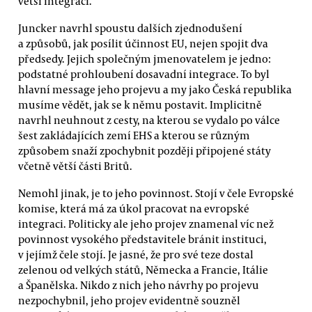
větší integraci.
Juncker navrhl spoustu dalších zjednodušení
a způsobů, jak posílit účinnost EU, nejen spojit dva
předsedy. Jejich společným jmenovatelem je jedno:
podstatné prohloubení dosavadní integrace. To byl
hlavní message jeho projevu a my jako Česká republika
musíme vědět, jak se k němu postavit. Implicitně
navrhl neuhnout z cesty, na kterou se vydalo po válce
šest zakládajících zemí EHS a kterou se různým
způsobem snaží zpochybnit později připojené státy
včetně větší části Britů.
Nemohl jinak, je to jeho povinnost. Stojí v čele Evropské
komise, která má za úkol pracovat na evropské
integraci. Politicky ale jeho projev znamenal víc než
povinnost vysokého představitele bránit instituci,
v jejímž čele stojí. Je jasné, že pro své teze dostal
zelenou od velkých států, Německa a Francie, Itálie
a Španělska. Nikdo z nich jeho návrhy po projevu
nezpochybnil, jeho projev evidentně souzněl