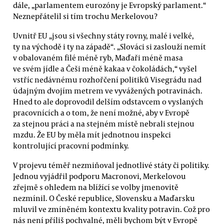
dále, „parlamentem eurozóny je Evropský parlament.“
Neznepřátelil si tím trochu Merkelovou?
Uvnitř EU „jsou si všechny státy rovny, malé i velké,
ty na východě i ty na západě“. „Slováci si zaslouží nemít
v obalovaném filé méně ryb, Maďaři méně masa
ve svém jídle a Češi méně kakaa v čokoládách,“ vyšel
vstříc nedávnému rozhořčení politiků Visegrádu nad
údajným dvojím metrem ve vyvážených potravinách.
Hned to ale doprovodil delším odstavcem o vyslaných
pracovnících a o tom, že není možné, aby v Evropě
za stejnou práci a na stejném místě nebrali stejnou
mzdu. Že EU by měla mít jednotnou inspekci
kontrolující pracovní podmínky.
V projevu téměř nezmiňoval jednotlivé státy či politiky.
Jednou vyjádřil podporu Macronovi, Merkelovou
zřejmě s ohledem na blížící se volby jmenovitě
nezmínil. O České republice, Slovensku a Maďarsku
mluvil ve zmíněném kontextu kvality potravin. Což pro
nás není příliš pochvalné, měli bychom být v Evropě