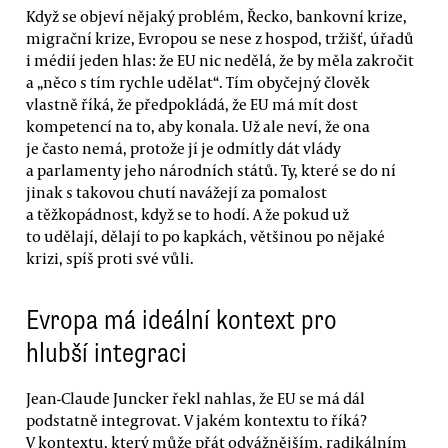
Když se objeví nějaký problém, Řecko, bankovní krize,
migrační krize, Evropou se nese z hospod, tržišť, úřadů
i médií jeden hlas: že EU nic nedělá, že by měla zakročit
a „něco s tím rychle udělat“. Tím obyčejný člověk
vlastně říká, že předpokládá, že EU má mít dost
kompetencí na to, aby konala. Už ale neví, že ona
je často nemá, protože jí je odmítly dát vlády
a parlamenty jeho národních států. Ty, které se do ní
jinak s takovou chutí navážejí za pomalost
a těžkopádnost, když se to hodí. A že pokud už
to udělají, dělají to po kapkách, většinou po nějaké
krizi, spíš proti své vůli.
Evropa má ideální kontext pro
hlubší integraci
Jean-Claude Juncker řekl nahlas, že EU se má dál
podstatně integrovat. V jakém kontextu to říká?
V kontextu, který může přát odvážnějším, radikálním