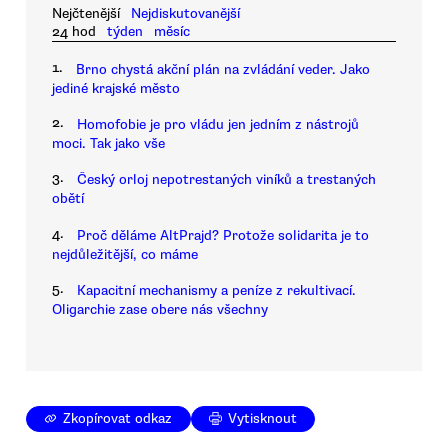
Nejčtenější
Nejdiskutovanější
24 hod
týden
měsíc
1.
Brno chystá akční plán na zvládání veder. Jako
jediné krajské město
2.
Homofobie je pro vládu jen jedním z nástrojů
moci. Tak jako vše
3.
Český orloj nepotrestaných viníků a trestaných
obětí
4.
Proč děláme AltPrajd? Protože solidarita je to
nejdůležitější, co máme
5.
Kapacitní mechanismy a peníze z rekultivací.
Oligarchie zase obere nás všechny
Zkopírovat odkaz
Vytisknout