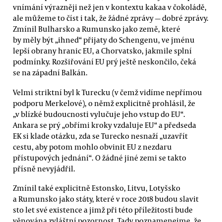
vnímání výrazněji než jen v kontextu kakaa v čokoládě,
ale můžeme to číst i tak, že žádné zprávy — dobré zprávy.
Zmínil Bulharsko a Rumunsko jako země, které
by měly být „ihned“ přijaty do Schengenu, ve jménu
lepší obrany hranic EU, a Chorvatsko, jakmile splní
podmínky. Rozšiřování EU prý ještě neskončilo, čeká
se na západní Balkán.
Velmi striktní byl k Turecku (v čemž vidíme nepřímou
podporu Merkelové), o němž explicitně prohlásil, že
„v blízké budoucnosti vylučuje jeho vstup do EU“.
Ankara se prý „obřími kroky vzdaluje EU“ a předseda
EK si klade otázku, zda se Turecko nesnaží „uzavřít
cestu, aby potom mohlo obvinit EU z nezdaru
přístupových jednání“. O žádné jiné zemi se takto
přísně nevyjádřil.
Zmínil také explicitně Estonsko, Litvu, Lotyšsko
a Rumunsko jako státy, které v roce 2018 budou slavit
sto let své existence a jimž při této příležitosti bude
věnována zvláštní pozornost. Tady poznamenejme, že