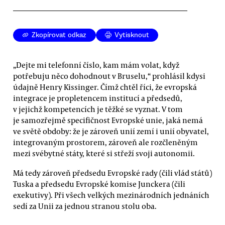
Zkopírovat odkaz
Vytisknout
„Dejte mi telefonní číslo, kam mám volat, když
potřebuju něco dohodnout v Bruselu,“ prohlásil kdysi
údajně Henry Kissinger. Čímž chtěl říci, že evropská
integrace je propletencem institucí a předsedů,
v jejichž kompetencích je těžké se vyznat. V tom
je samozřejmě specifičnost Evropské unie, jaká nemá
ve světě obdoby: že je zároveň unií zemí i unií obyvatel,
integrovaným prostorem, zároveň ale rozčleněným
mezi svébytné státy, které si střeží svoji autonomii.
Má tedy zároveň předsedu Evropské rady (čili vlád států)
Tuska a předsedu Evropské komise Junckera (čili
exekutivy). Při všech velkých mezinárodních jednáních
sedí za Unii za jednou stranou stolu oba.