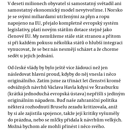
V deseti milionech obyvatel si samostatný světadíl ani
samostatný ekonomický model nevytvoříme. I Norsko
je se svými miliardami utrženými za plyn a ropu
napojeno na EU, přejalo kompletně evropský systém
legislativy, platí novým státům dotace stejně jako
členové EU. My nemůžeme stále stát stranou a přitom
si při každém pokusu několika států o hlubší integraci
vynucovat, že se bez nás nesmějí scházet a že chceme
sedět u jejich jednání.
Od české vlády by bylo ještě více žádoucí než jen
následovat hlavní proud, kdyby do něj vnesla i něco
originálního. Zatím jsme za třináct let členství kromě
odvážných návrhů Václava Havla kdysi ve Štrasburku
(krátká jednoduchá evropská ústava) nepřišli s jediným
originálním nápadem. Buď naše zahraniční politika
některá rozhodnutí Bruselu zezadu kritizovala, aniž
by si ale zajistila spojence, takže její kritiky vyšuměly
do prázdna, nebo se mlčky přidala k návrhům velkých.
Možná bychom ale mohli přinést i něco svého.