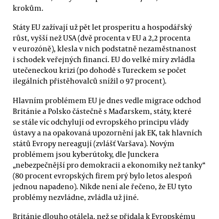
krokům.
Státy EU zažívají už pět let prosperitu a hospodářský
růst, vyšší než USA (dvě procenta v EU a 2,2 procenta
v eurozóně), klesla v nich podstatně nezaměstnanost
i schodek veřejných financí. EU do velké míry zvládla
utečeneckou krizi (po dohodě s Tureckem se počet
ilegálních přistěhovalců snížil o 97 procent).
Hlavním problémem EU je dnes vedle migrace odchod
Británie a Polsko částečně s Maďarskem, státy, které
se stále víc odchylují od evropského principu vlády
ústavy a na opakovaná upozornění jak EK, tak hlavních
států Evropy nereagují (zvlášť Varšava). Novým
problémem jsou kyberútoky, dle Junckera
„nebezpečnější pro demokracii a ekonomiky než tanky“
(80 procent evropských firem prý bylo letos alespoň
jednou napadeno). Nikde není ale řečeno, že EU tyto
problémy nezvládne, zvládla už jiné.
Británie dlouho otálela, než se přidala k Evropskému