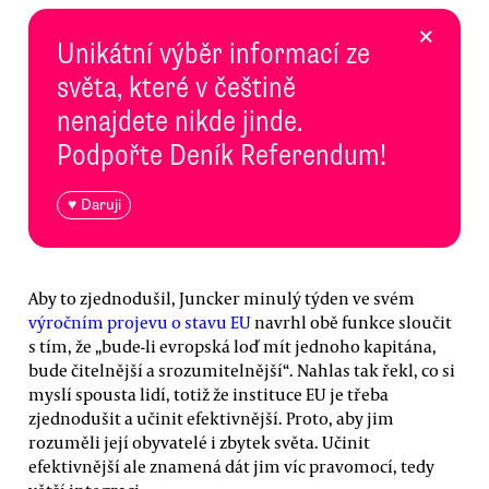
×
Unikátní výběr informací ze
světa, které v češtině
nenajdete nikde jinde.
Podpořte Deník Referendum!
♥ Daruji
Aby to zjednodušil, Juncker minulý týden ve svém
výročním projevu o stavu EU
navrhl obě funkce sloučit
s tím, že „bude-li evropská loď mít jednoho kapitána,
bude čitelnější a srozumitelnější“. Nahlas tak řekl, co si
myslí spousta lidí, totiž že instituce EU je třeba
zjednodušit a učinit efektivnější. Proto, aby jim
rozuměli její obyvatelé i zbytek světa. Učinit
efektivnější ale znamená dát jim víc pravomocí, tedy