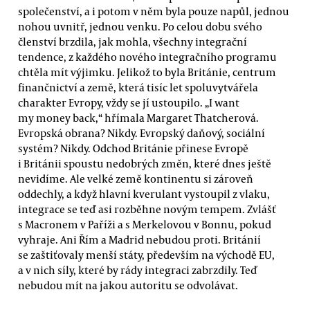
společenství, a i potom v něm byla pouze napůl, jednou
nohou uvnitř, jednou venku. Po celou dobu svého
členství brzdila, jak mohla, všechny integrační
tendence, z každého nového integračního programu
chtěla mít výjimku. Jelikož to byla Británie, centrum
finančnictví a země, která tisíc let spoluvytvářela
charakter Evropy, vždy se jí ustoupilo. „I want
my money back,“ hřímala Margaret Thatcherová.
Evropská obrana? Nikdy. Evropský daňový, sociální
systém? Nikdy. Odchod Británie přinese Evropě
i Británii spoustu nedobrých změn, které dnes ještě
nevidíme. Ale velké země kontinentu si zároveň
oddechly, a když hlavní kverulant vystoupil z vlaku,
integrace se teď asi rozběhne novým tempem. Zvlášť
s Macronem v Paříži a s Merkelovou v Bonnu, pokud
vyhraje. Ani Řím a Madrid nebudou proti. Británií
se zaštiťovaly menší státy, především na východě EU,
a v nich síly, které by rády integraci zabrzdily. Teď
nebudou mít na jakou autoritu se odvolávat.