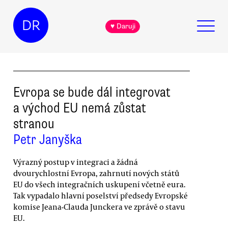
DR
♥ Daruji
Evropa se bude dál integrovat
a východ EU nemá zůstat
stranou
Petr Janyška
Výrazný postup v integraci a žádná
dvourychlostní Evropa, zahrnutí nových států
EU do všech integračních uskupení včetně eura.
Tak vypadalo hlavní poselství předsedy Evropské
komise Jeana-Clauda Junckera ve zprávě o stavu
EU.