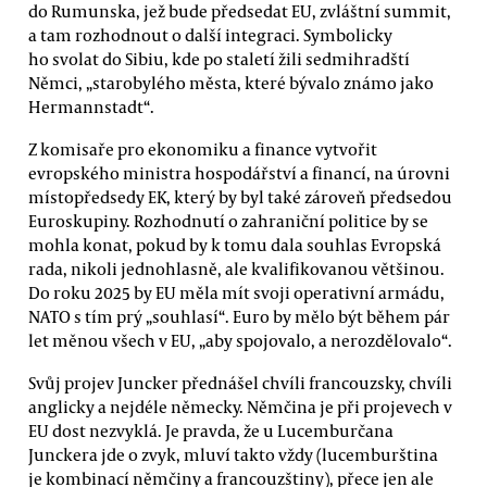
do Rumunska, jež bude předsedat EU, zvláštní summit,
a tam rozhodnout o další integraci. Symbolicky
ho svolat do Sibiu, kde po staletí žili sedmihradští
Němci, „starobylého města, které bývalo známo jako
Hermannstadt“.
Z komisaře pro ekonomiku a finance vytvořit
evropského ministra hospodářství a financí, na úrovni
místopředsedy EK, který by byl také zároveň předsedou
Euroskupiny. Rozhodnutí o zahraniční politice by se
mohla konat, pokud by k tomu dala souhlas Evropská
rada, nikoli jednohlasně, ale kvalifikovanou většinou.
Do roku 2025 by EU měla mít svoji operativní armádu,
NATO s tím prý „souhlasí“. Euro by mělo být během pár
let měnou všech v EU, „aby spojovalo, a nerozdělovalo“.
Svůj projev Juncker přednášel chvíli francouzsky, chvíli
anglicky a nejdéle německy. Němčina je při projevech v
EU dost nezvyklá. Je pravda, že u Lucemburčana
Junckera jde o zvyk, mluví takto vždy (lucemburština
je kombinací němčiny a francouzštiny), přece jen ale