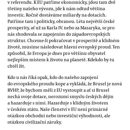
v referendu. K EU patříme ekonomicky, jdou tam dvě
třetiny našeho vývozu, jde k nám odtud většina
investic. Ročně dostáváme miliardy na dotacích.
Patříme tam i politicky, obranou. Léta největší české
prosperity, ať už za Karla IV. nebo za Masaryka, se pro
nás shodovala se zapojením do západoevropských
struktur. Chceme-li pokračovat v prosperitě a klidném
životě, musíme následovat hlavní evropský proud. Ten
způsobil, že Evropa je dnes pro většinu obyvatel
nejlepším místem k životu na planetě. Kdekdo by tu
chtěl žít.
Kdo u nás říká opak, kdo do našeho zapojení
do evropského proudu kope a vykládá, že Brusel je nová
RVHP, že bychom měli z EU vystoupit a ať si Brusel
nechá svoje dotace, nerozumí smyslu českých dějin
a hazarduje s nimi. Hazarduje s klidným životem
v českém státu. Naše členství v EU není primárně
otázkou obchodní nebo investiční výhodnosti, ale
otázkou civilizační záruky.