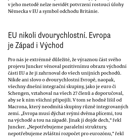
v jeho metodě nelze nevidět potvrzení rostoucí úlohy
Německa v EU a symbol odchodu Británie.
EU nikoli dvourychlostní. Evropa
je Západ i Východ
Pro nás je extrémně důležité, že výraznou část svého
projevu Juncker věnoval pozitivnímu obrazu východní
části EU a že ji zahrnoval do všech unijních pochodů.
Nikde ani slovo o dvourychlostní Evropě, naopak,
všechny dnešní integrační skupiny, jako je euro či
Schengen, vztahoval na všech 27 členů a doporučoval,
aby se k nim všichni připojili. V tom se hodně lišil od
Macrona, který neodmítá skupiny různě integrovaných
zemí. „Evropa musí dýchat svými dvěma plícemi, tou
na východě a tou na západě. Jinak jí dojde dech,“ řekl
Juncker. „Nepotřebujeme paralelní struktury,
nepotřebujeme zvláštní rozpočet pro eurozónu,“ řekl