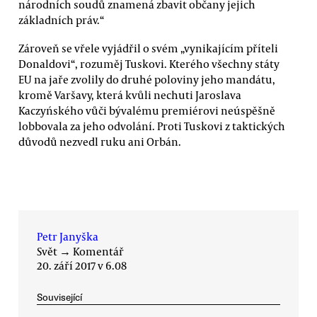
národních soudů znamená zbavit občany jejich
základních práv.“
Zároveň se vřele vyjádřil o svém „vynikajícím příteli
Donaldovi“, rozuměj Tuskovi. Kterého všechny státy
EU na jaře zvolily do druhé poloviny jeho mandátu,
kromě Varšavy, která kvůli nechuti Jaroslava
Kaczyńského vůči bývalému premiérovi neúspěšně
lobbovala za jeho odvolání. Proti Tuskovi z taktických
důvodů nezvedl ruku ani Orbán.
Petr Janyška
Svět
→
Komentář
20. září 2017 v 6.08
Související