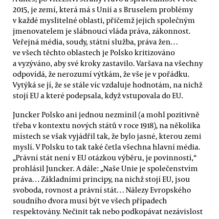
2015, je zemí, která má s Unií a s Bruselem problémy
v každé myslitelné oblasti, přičemž jejich společným
jmenovatelem je slábnoucí vláda práva, zákonnost.
Veřejná média, soudy, státní služba, práva žen…
ve všech těchto oblastech je Polsko kritizováno
a vyzýváno, aby své kroky zastavilo. Varšava na všechny
odpovídá, že nerozumí výtkám, že vše je v pořádku.
Vytýká se jí, že se stále víc vzdaluje hodnotám, na nichž
stojí EU a které podepsala, když vstupovala do EU.
Juncker Polsko ani jednou nezmínil (a mohl pozitivně
třeba v kontextu nových států v roce 1918), na několika
místech se však vyjádřil tak, že bylo jasné, kterou zemi
myslí. V Polsku to tak také četla všechna hlavní média.
„Právní stát není v EU otázkou výběru, je povinností,“
prohlásil Juncker. A dále: „Naše Unie je společenstvím
práva… Základními principy, na nichž stojí EU, jsou
svoboda, rovnost a právní stát… Nálezy Evropského
soudního dvora musí být ve všech případech
respektovány. Nečinit tak nebo podkopávat nezávislost