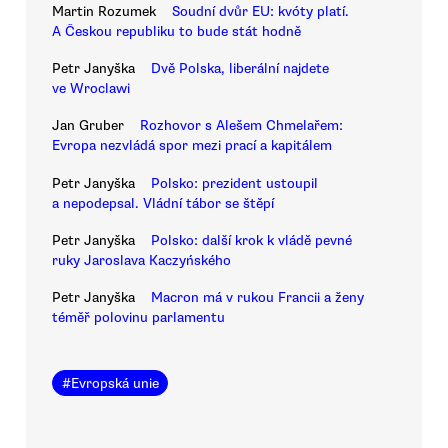
Martin Rozumek
Soudní dvůr EU: kvóty platí.
A Českou republiku to bude stát hodně
Petr Janyška
Dvě Polska, liberální najdete
ve Wroclawi
Jan Gruber
Rozhovor s Alešem Chmelařem:
Evropa nezvládá spor mezi prací a kapitálem
Petr Janyška
Polsko: prezident ustoupil
a nepodepsal. Vládní tábor se štěpí
Petr Janyška
Polsko: další krok k vládě pevné
ruky Jaroslava Kaczyńského
Petr Janyška
Macron má v rukou Francii a ženy
téměř polovinu parlamentu
#
Evropská unie