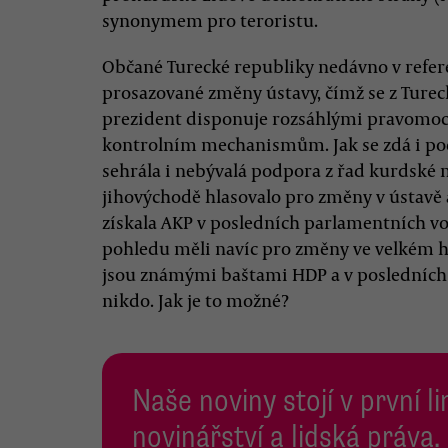
synonymem pro teroristu.
Občané Turecké republiky nedávno v refe
prosazované změny ústavy, čímž se z Turec
prezident disponuje rozsáhlými pravomo
kontrolním mechanismům. Jak se zdá i podl
sehrála i nebývalá podpora z řad kurdsk
jihovýchodě hlasovalo pro změny v ústavě až
získala AKP v posledních parlamentních vol
pohledu měli navíc pro změny ve velkém hl
jsou známými baštami HDP a v posledních
nikdo. Jak je to možné?
Naše noviny stojí v první l
novinářství a lidská práva.