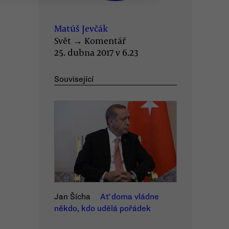
Matúš Jevčák
Svět
→
Komentář
25. dubna 2017 v 6.23
Související
Jan Šícha
Ať doma vládne
někdo, kdo udělá pořádek