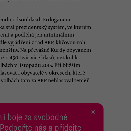
rendu odsouhlasili Erdoğanem
ka stal prezidentský systém, ve kterém
cemi a podléhá jen minimálním
e vyjádření z řad AKP, klíčovou roli
é menšiny. Na převážně Kurdy obývaném
 o 450 tisíc více hlasů, než kolik
bách v listopadu 2015. Při bližším
asovat i obyvatelé v okresech, které
 volbách tam za AKP nehlasoval téměř
×
inii boje za svobodné
 Podpořte nás a přidejte