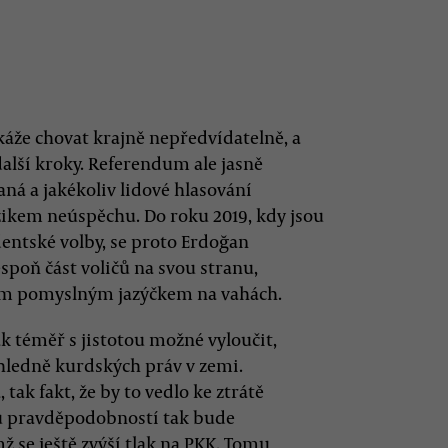
káže chovat krajně nepředvídatelně, a
alší kroky. Referendum ale jasně
ná a jakékoliv lidové hlasování
izikem neúspěchu. Do roku 2019, kdy jsou
entské volby, se proto Erdoğan
spoň část voličů na svou stranu,
ím pomyslným jazýčkem na vahách.
 téměř s jistotou možné vyloučit,
ohledně kurdských práv v zemi.
ak fakt, že by to vedlo ke ztrátě
ou pravděpodobností tak bude
 se ještě zvýší tlak na PKK. Tomu