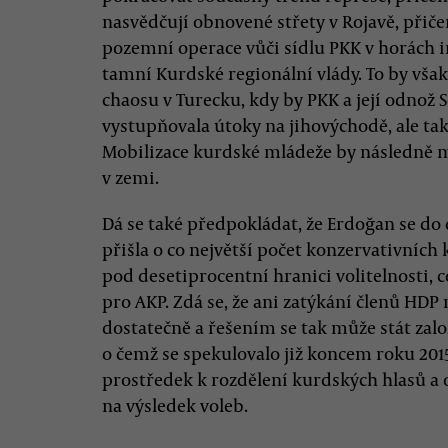
nasvědčují obnovené střety v Rojavě, přiče
pozemní operace vůči sídlu PKK v horách 
tamní Kurdské regionální vlády. To by vša
chaosu v Turecku, kdy by PKK a její odnož 
vystupňovala útoky na jihovýchodě, ale ta
Mobilizace kurdské mládeže by následně m
v zemi.
Dá se také předpokládat, že Erdoğan se do 
přišla o co největší počet konzervativních 
pod desetiprocentní hranici volitelnosti, 
pro AKP. Zdá se, že ani zatýkání členů HDP 
dostatečně a řešením se tak může stát zal
o čemž se spekulovalo již koncem roku 2015
prostředek k rozdělení kurdských hlasů a o
na výsledek voleb.