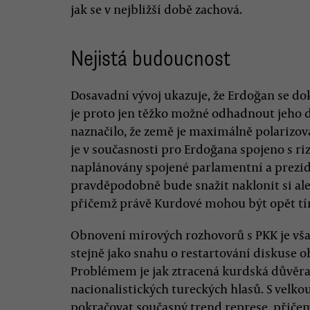
jak se v nejbližší době zachová.
Nejistá budoucnost
Dosavadní vývoj ukazuje, že Erdoğan se do
je proto jen těžko možné odhadnout jeho d
naznačilo, že země je maximálně polarizova
je v současnosti pro Erdoğana spojeno s r
naplánovány spojené parlamentní a prezid
pravděpodobně bude snažit naklonit si ale
přičemž právě Kurdové mohou být opět t
Obnovení mírových rozhovorů s PKK je však
stejně jako snahu o restartování diskuse 
Problémem je jak ztracená kurdská důvěra, t
nacionalistických tureckých hlasů. S velk
pokračovat současný trend represe, přičemž