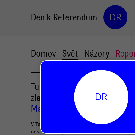
Deník Referendum
DR
Domov
Svět
Názory
Repo
Turecké referendum a Kurdo
DR
zlepšení v nedohlednu
Matúš Jevčák
V Turecku nedávno občané v referendu
odsouhlasili prezidentem prosazované z