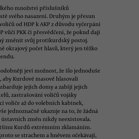
kého množství příslušníků
místě svého nasazení. Druhým je přesun
 voličů od HDP k AKP z důvodu vyčerpání
 vůči PKK či přesvědčení, že pokud dají
ý změnit svůj protikurdský postoj.
ně okrajový počet hlasů, který jen těžko
rendu.
podobněji jeví možnost, že šlo jednoduše
í, aby Kurdové masově hlasovali
mbarduje jejich domy a zabíjí jejich
lů, zastrašování voličů vojáky
cí voliče až do volebních kabinek,
še jednoznačně ukazuje na to, že žádná
ústavních změn nikdy neexistovala.
většinu Kurdů extrémním zklamáním.
 proto se strachem a hněvem očekávají,