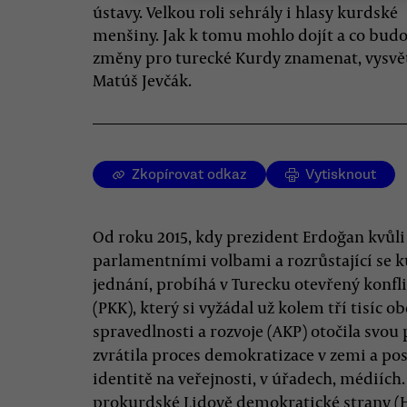
ústavy. Velkou roli sehrály i hlasy kurdské
menšiny. Jak k tomu mohlo dojít a co budo
změny pro turecké Kurdy znamenat, vysvě
Matúš Jevčák.
Zkopírovat odkaz
Vytisknout
Od roku 2015, kdy prezident Erdoğan kvůli
parlamentními volbami a rozrůstající se k
jednání, probíhá v Turecku otevřený konfl
(PKK), který si vyžádal už kolem tří tisíc o
spravedlnosti a rozvoje (AKP) otočila svou
zvrátila proces demokratizace v zemi a pos
identitě na veřejnosti, v úřadech, médiích
prokurdské Lidově demokratické strany (HD