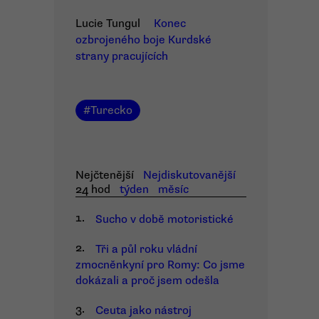
Lucie Tungul
Konec
ozbrojeného boje Kurdské
strany pracujících
#
Turecko
Nejčtenější
Nejdiskutovanější
24 hod
týden
měsíc
1.
Sucho v době motoristické
2.
Tři a půl roku vládní
zmocněnkyní pro Romy: Co jsme
dokázali a proč jsem odešla
3.
Ceuta jako nástroj