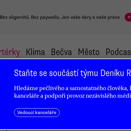
Bez oligarchů. Bez paywallu.
Jen vaše dary a naše práce
♥
rtérky
Klima
Bečva
Město
Podcas
Staňte se součástí týmu Deníku
vé:
Hledáme pečlivého a samostatného člověka, k
kanceláře a podpoří provoz nezávislého médi
Vedoucí kanceláře
měny