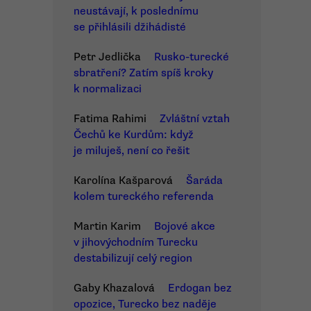
neustávají, k poslednímu
se přihlásili džihádisté
Petr Jedlička
Rusko-turecké
sbratření? Zatím spíš kroky
k normalizaci
Fatima Rahimi
Zvláštní vztah
Čechů ke Kurdům: když
je miluješ, není co řešit
Karolína Kašparová
Šaráda
kolem tureckého referenda
Martin Karim
Bojové akce
v jihovýchodním Turecku
destabilizují celý region
Gaby Khazalová
Erdogan bez
opozice, Turecko bez naděje