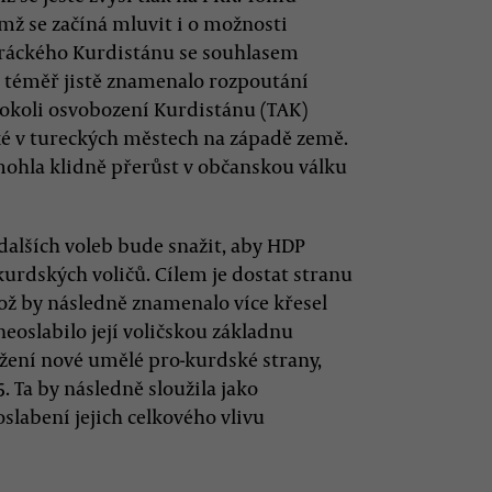
mž se začíná mluvit i o možnosti
iráckého Kurdistánu se souhlasem
k téměř jistě znamenalo rozpoutání
Sokoli osvobození Kurdistánu (TAK)
ké v tureckých městech na západě země.
ohla klidně přerůst v občanskou válku
dalších voleb bude snažit, aby HDP
kurdských voličů. Cílem je dostat stranu
což by následně znamenalo více křesel
neoslabilo její voličskou základnu
ožení nové umělé pro-kurdské strany,
. Ta by následně sloužila jako
slabení jejich celkového vlivu