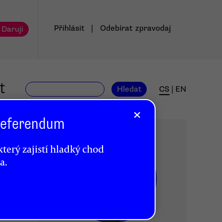
Přihlásit
|
Odebírat
zpravodaj
 Daruji
t
Hledat
CS
|
EN
×
 Referendum
terý zajistí hladký chod
a.