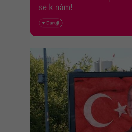
se k nám!
♥ Daruji