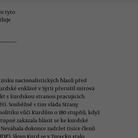
u tyto
tluje
 zisku nacionalistických hlasů před
urdské enklávě v Sýrii přerušil mírová
ikt s kurdskou stranou pracujících
bětí. Souběžně s tím vláda Strany
 politiku vůči Kurdům o 180 stupňů, když
tupně zakázala hlásit se ke kurdské
. Neváhala dokonce zadržet tisíce členů
P). Slovo Kurd se v Turecku stalo