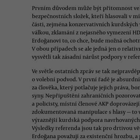
Prvním důvodem může být přítomnost vel
bezpečnostních složek, kteří hlasovali v 
části, zejména konzervativních kurdských
válkou, zklamání z nejasného vymezení HDP
Erdoğanovi to, co chce, bude možná ochotn
V obou případech se ale jedná jen o relativ
vysvětlí tak zásadní nárůst podpory v refe
Ve světle ostatních zpráv se tak nejpravdě
o volební podvod. V první řadě je absurdn
za člověka, který potlačuje jejich práva, bo
syny. Nepřipuštění zahraničních pozorovate
a policisty, místní členové AKP doprovázejí
zdokumentovaná manipulace s hlasy — to v
výraznější kurdská podpora navrhovaných 
Výsledky referenda jsou tak pro drtivou 
Erdoğana považují za existenční hrozbu, a