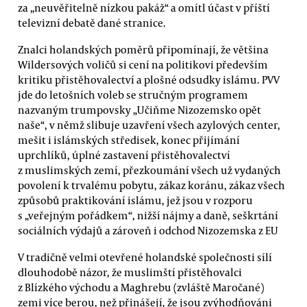
za „neuvěřitelně nízkou pakáž“ a omítl účast v příští
televizní debatě dané stranice.
Znalci holandských poměrů připomínají, že většina
Wildersových voličů si cení na politikovi především
kritiku přistěhovalectví a plošné odsudky islámu. PVV
jde do letošních voleb se stručným programem
nazvaným trumpovsky „Učiňme Nizozemsko opět
naše“, v němž slibuje uzavření všech azylových center,
mešit i islámských středisek, konec přijímání
uprchlíků, úplné zastavení přistěhovalectví
z muslimských zemí, přezkoumání všech už vydaných
povolení k trvalému pobytu, zákaz koránu, zákaz všech
způsobů praktikování islámu, jež jsou v rozporu
s „veřejným pořádkem“, nižší nájmy a daně, seškrtání
sociálních výdajů a zároveň i odchod Nizozemska z EU
V tradičně velmi otevřené holandské společnosti sílí
dlouhodobě názor, že muslimští přistěhovalci
z Blízkého východu a Maghrebu (zvláště Maročané)
zemi více berou, než přinášejí, že jsou zvýhodňováni