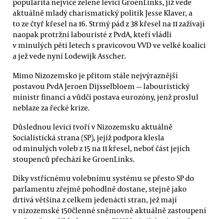
popularita nejvíce zelené levici GroenLinks, jíž vede
aktuálně mladý charismatický politik Jesse Klaver, a
to ze čtyř křesel na 16. Strmý pád z 38 křesel na 11 zažívají
naopak protržní labouristé z PvdA, kteří vládli
v minulých pěti letech s pravicovou VVD ve velké koalici
a jež vede nyní Lodewijk Asscher.
Mimo Nizozemsko je přitom stále nejvýraznější
postavou PvdA Jeroen Dijsselbloem — labouristický
ministr financí a vůdčí postava eurozóny, jenž proslul
neblaze za řecké krize.
Důslednou levici tvoří v Nizozemsku aktuálně
Socialistická strana (SP), jejíž podpora klesla
od minulých voleb z 15 na 11 křesel, neboť část jejích
stoupenců přechází ke GroenLinks.
Díky vstřícnému volebnímu systému se přesto SP do
parlamentu zřejmě pohodlně dostane, stejně jako
drtivá většina z celkem jedenácti stran, jež mají
v nizozemské 150členné sněmovně aktuálně zastoupení