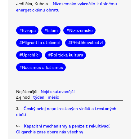
Jedlička, Kubala
Nizozemsko vykročilo k úplnému
energetickému obratu
#
Evropa
#
Islám
#
Nizozemsko
#
Migranti a utečenci
#
Přistěhovalectví
#
Uprchlíci
#
Politická kultura
#
Nacismus a fašismus
Nejčtenější
Nejdiskutovanější
24 hod
týden
měsíc
1.
Český orloj nepotrestaných viníků a trestaných
obětí
2.
Kapacitní mechanismy a peníze z rekultivací.
Oligarchie zase obere nás všechny