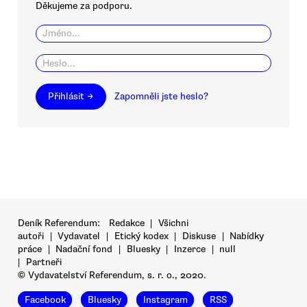
Děkujeme za podporu.
Přihlásit →
Zapomněli jste heslo?
Deník Referendum:
Redakce
|
Všichni
autoři
|
Vydavatel
|
Etický kodex
|
Diskuse
|
Nabídky
práce
|
Nadační fond
|
Bluesky
|
Inzerce
|
null
|
Partneři
© Vydavatelství Referendum, s. r. o., 2020.
Facebook
Bluesky
Instagram
RSS