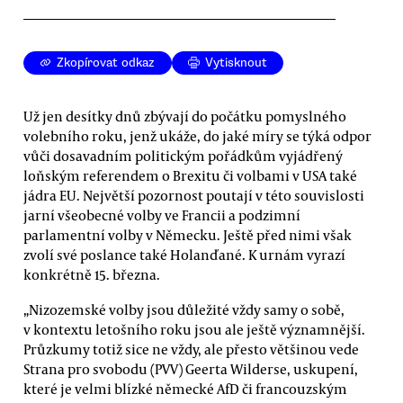
Zkopírovat odkaz
Vytisknout
Už jen desítky dnů zbývají do počátku pomyslného
volebního roku, jenž ukáže, do jaké míry se týká odpor
vůči dosavadním politickým pořádkům vyjádřený
loňským referendem o Brexitu či volbami v USA také
jádra EU. Největší pozornost poutají v této souvislosti
jarní všeobecné volby ve Francii a podzimní
parlamentní volby v Německu. Ještě před nimi však
zvolí své poslance také Holanďané. K urnám vyrazí
konkrétně 15. března.
„Nizozemské volby jsou důležité vždy samy o sobě,
v kontextu letošního roku jsou ale ještě významnější.
Průzkumy totiž sice ne vždy, ale přesto většinou vede
Strana pro svobodu (PVV) Geerta Wilderse, uskupení,
které je velmi blízké německé AfD či francouzským