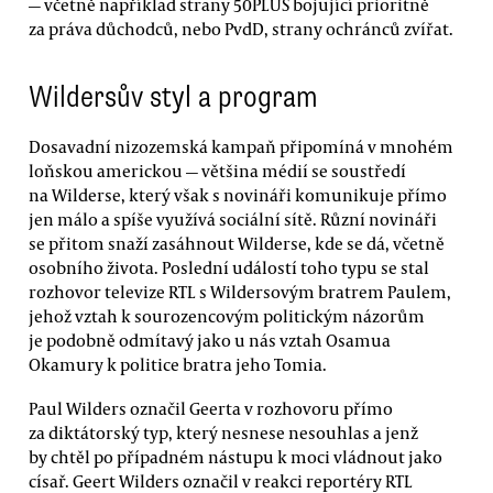
— včetně například strany 50PLUS bojující prioritně
za práva důchodců, nebo PvdD, strany ochránců zvířat.
Wildersův styl a program
Dosavadní nizozemská kampaň připomíná v mnohém
loňskou americkou — většina médií se soustředí
na Wilderse, který však s novináři komunikuje přímo
jen málo a spíše využívá sociální sítě. Různí novináři
se přitom snaží zasáhnout Wilderse, kde se dá, včetně
osobního života. Poslední událostí toho typu se stal
rozhovor televize RTL s Wildersovým bratrem Paulem,
jehož vztah k sourozencovým politickým názorům
je podobně odmítavý jako u nás vztah Osamua
Okamury k politice bratra jeho Tomia.
Paul Wilders označil Geerta v rozhovoru přímo
za diktátorský typ, který nesnese nesouhlas a jenž
by chtěl po případném nástupu k moci vládnout jako
císař. Geert Wilders označil v reakci reportéry RTL