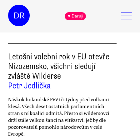
DR
♥ Daruji
Letošní volební rok v EU otevře
Nizozemsko, všichni sledují
zvláště Wilderse
Petr Jedlička
Náskok holandské PVV tři týdny před volbami
klesá. Všech deset ostatních parlamentních
stran s ní koalici odmítá. Přesto si wildersovci
drží stále velkou šanci na vítězství, jež by dle
pozorovatelů pomohlo národovcům v celé
Evropě.