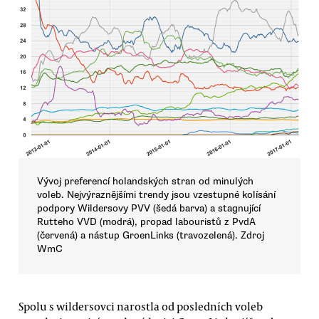
Vývoj preferencí holandských stran od minulých
voleb. Nejvýraznějšími trendy jsou vzestupné kolísání
podpory Wildersovy PVV (šedá barva) a stagnující
Rutteho VVD (modrá), propad labouristů z PvdA
(červená) a nástup GroenLinks (travozelená). Zdroj
WmC
Spolu s wildersovci narostla od posledních voleb