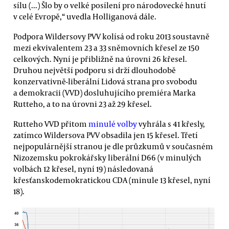
sílu (...) Šlo by o velké posílení pro národovecké hnutí
v celé Evropě,“ uvedla Holliganová dále.
Podpora Wildersovy PVV kolísá od roku 2013 soustavně
mezi ekvivalentem 23 a 33 sněmovních křesel ze 150
celkových. Nyní je přibližně na úrovni 26 křesel.
Druhou největší podporu si drží dlouhodobě
konzervativně-liberální Lidová strana pro svobodu
a demokracii (VVD) dosluhujícího premiéra Marka
Rutteho, a to na úrovni 23 až 29 křesel.
Rutteho VVD přitom
minulé volby
vyhrála s 41 křesly,
zatímco Wildersova PVV obsadila jen 15 křesel. Třetí
nejpopulárnější stranou je dle průzkumů v současném
Nizozemsku pokrokářsky liberální D66 (v minulých
volbách 12 křesel, nyní 19) následovaná
křesťanskodemokratickou CDA (minule 13 křesel, nyní
18).