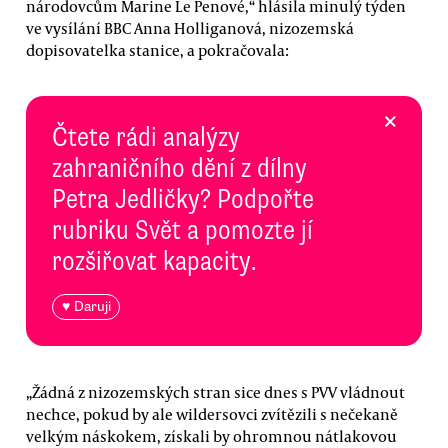
národovcům Marine Le Penové,“ hlásila minulý týden
ve vysílání BBC Anna Holliganová, nizozemská
dopisovatelka stanice, a pokračovala:
×
Čtete rádi analýzy
zahraničního dění z dílny
Petra Jedličky? Podpořte
rubriku Svět a pomozte jí
rozšiřovat kapacity.
♥ Daruji
„Žádná z nizozemských stran sice dnes s PVV vládnout
nechce, pokud by ale wildersovci zvítězili s nečekaně
velkým náskokem, získali by ohromnou nátlakovou