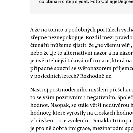
co čtenáři chtějí slyšet. Foto CollegeDegr
A že na tomto a podobných portálech vycház
zřejmě neznepokojuje. Rozdíl mezi pravdou
čtenářů můžeme zjistit, že „ne všemu věří
nebo že „je to alternativní názor a na názo
je uvěřitelnější taková informace, která na
případně souzní se světonázorem příjemce.
v posledních letech? Rozhodně ne.
Nástroj postmoderního myšlení přešel z ru
to se vším pozitivním i negativním. Společ
hodnot. Naopak, se stále větší nedůvěrou
hodnoty, které vyrostly na troskách hodnot
v loňském roce zvolením Donalda Trumpa vy
je pro ně dobrá imigrace, mezinárodní spo