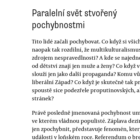
Paralelní svět stvořený
pochybnostmi
Tito lidé začali pochybovat. Co když si všic
naopak tak rozdílní, že multikulturalismu
zdrojem nespravedlnosti? A kde se najedno
od dětství znají jen muže a ženy? Co když 
slouží jen jako další propaganda? Komu vůb
liberální Západ? Co když je skutečně tak p
spoustě sice podezřele proputinovských, a
stránek?
Právě posledně jmenovaná pochybnost umož
ve kterém vládnou populisté. Záplava dezi
jen zpochybnit, představuje fenomén, který 
události v loňském roce. Referendum o br