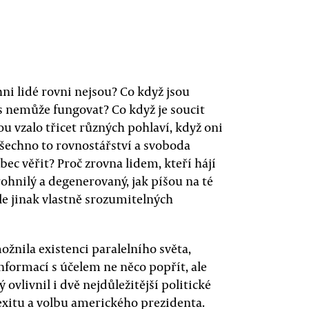
hni lidé rovni nejsou? Co když jsou
s nemůže fungovat? Co když je soucit
u vzalo třicet různých pohlaví, když oni
všechno to rovnostářství a svoboda
ec věřit? Proč zrovna lidem, kteří hájí
rohnilý a degenerovaný, jak píšou na té
le jinak vlastně srozumitelných
nila existenci paralelního světa,
nformací s účelem ne něco popřít, ale
ovlivnil i dvě nejdůležitější politické
exitu a volbu amerického prezidenta.