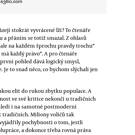
ees360.com
ejí stokrát vyvrácené lži? To čtenáře
 a přáním se totiž smazal. Z ohlasů
, ale na každém šprochu pravdy trochu“
r má každý právo“. A pro čtenáře
 první pohled dává logický smysl,
 Je to snad něco, co bychom slýchali jen
kou elit do rukou zbytku populace. A
nost ve své kritice nekončí u tradičních
 hledí i na samotné postmoderní
 tradičních. Miliony voličů tak
jádřily pochybnosti o tom, jestli
lupráce, a dokonce třeba rovná práva