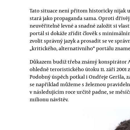
Tato situace není přitom historicky nijak 
stará jako propaganda sama. Oproti dřívěj
neuvěřitelně levné a snadné založit si vl
portál si dokáže zřídit člověk s minimál
zvolit správný jazyk a prosadit se ve správ
„kritického, alternativního“ portálu zname
Důkazem budiž třeba známý konspirátor A
ohledně teroristického útoku 11. září 2001 
Podobný úspěch potkal i Ondřeje Geršla, z
se například můžeme s železnou pravidelnos
v následujícím roce určitě padne, se měsí
milionu návštěv.