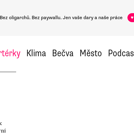
Bez oligarchů. Bez paywallu.
Jen vaše dary a naše práce
♥
rtérky
Klima
Bečva
Město
Podcas
k
rní