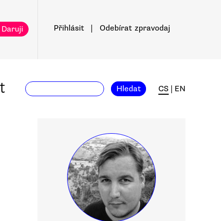
Přihlásit
|
Odebírat
zpravodaj
 Daruji
t
Hledat
CS
|
EN