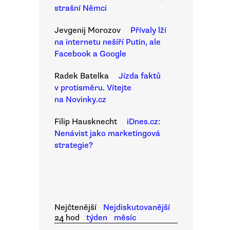
strašní Němci
Jevgenij Morozov
Přívaly lží
na internetu nešíří Putin, ale
Facebook a Google
Radek Batelka
Jízda faktů
v protisměru. Vítejte
na Novinky.cz
Filip Hausknecht
iDnes.cz:
Nenávist jako marketingová
strategie?
Nejčtenější
Nejdiskutovanější
24 hod
týden
měsíc