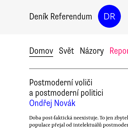
Deník Referendum
DR
Domov
Svět
Názory
Repo
Postmoderní voliči
a postmoderní politici
Ondřej Novák
Doba post-faktická neexistuje. To jen zbyte
populace přejal od intelektuálů postmode