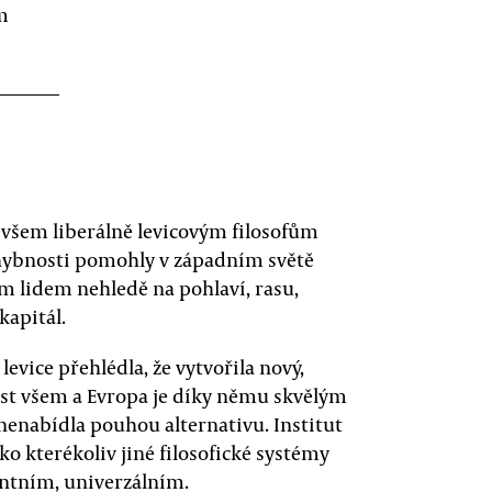
m
d všem liberálně levicovým filosofům
chybnosti pomohly v západním světě
m lidem nehledě na pohlaví, rasu,
kapitál.
evice přehlédla, že vytvořila nový,
ost všem a Evropa je díky němu skvělým
nenabídla pouhou alternativu. Institut
ko kterékoliv jiné filosofické systémy
nantním, univerzálním.