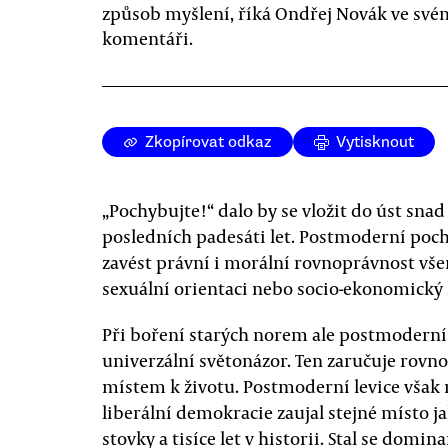
způsob myšlení, říká Ondřej Novák ve své
komentáři.
Zkopírovat odkaz
Vytisknout
„Pochybujte!“ dalo by se vložit do úst sna
posledních padesáti let. Postmoderní po
zavést právní i morální rovnoprávnost vše
sexuální orientaci nebo socio-ekonomický 
Při boření starých norem ale postmoderní l
univerzální světonázor. Ten zaručuje rovn
místem k životu. Postmoderní levice však 
liberální demokracie zaujal stejné místo ja
stovky a tisíce let v historii. Stal se domi