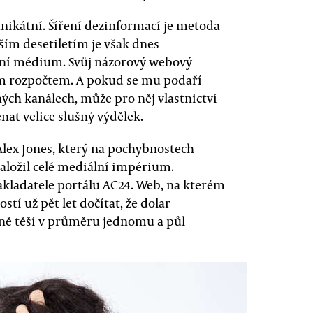
unikátní. Šíření dezinformací je metoda
ším desetiletím je však dnes
astní médium. Svůj názorový webový
ním rozpočtem. A pokud se mu podaří
ných kanálech, může pro něj vlastnictví
nat velice slušný výdělek.
lex Jones, který na pochybnostech
založil celé mediální impérium.
akladatele portálu AC24. Web, na kterém
tí už pět let dočítat, že dolar
čně těší v průměru jednomu a půl