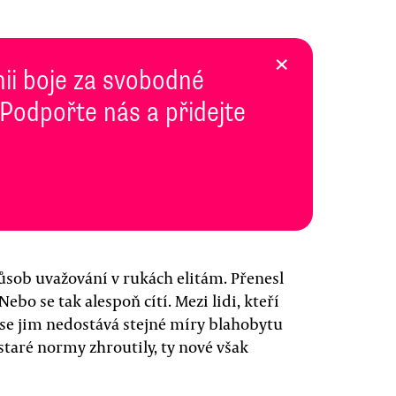
×
inii boje za svobodné
 Podpořte nás a přidejte
sob uvažování v rukách elitám. Přenesl
Nebo se tak alespoň cítí. Mezi lidi, kteří
 se jim nedostává stejné míry blahobytu
 staré normy zhroutily, ty nové však