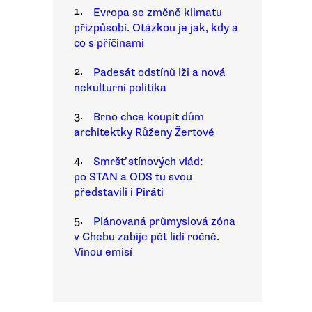
1.
Evropa se změně klimatu
přizpůsobí. Otázkou je jak, kdy a
co s příčinami
2.
Padesát odstínů lži a nová
nekulturní politika
3.
Brno chce koupit dům
architektky Růženy Žertové
4.
Smršť stínových vlád:
po STAN a ODS tu svou
představili i Piráti
5.
Plánovaná průmyslová zóna
v Chebu zabije pět lidí ročně.
Vinou emisí