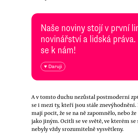
Naše noviny stojí v první l
novinářství a lidská práva.
se k nám!
♥ Daruji
A v tomto duchu nezůstal postmoderní způ
se i mezi ty, kteří jsou stále znevýhodnění. 
mají pocit, že se na ně zapomnělo, nebo že
jako jiným. Ocitli se ve světě, ve kterém se
nebyly vždy srozumitelně vysvětleny.