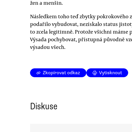
žen a menšin.
Následkem toho teď zbytky pokrokového záp
podařilo vybudovat, nezískalo status jistot
to zcela legitimně. Protože všichni máme 
Výsada pochybovat, přístupná původně vzd
výsadou všech.
Zkopírovat odkaz
Vytisknout
Diskuse