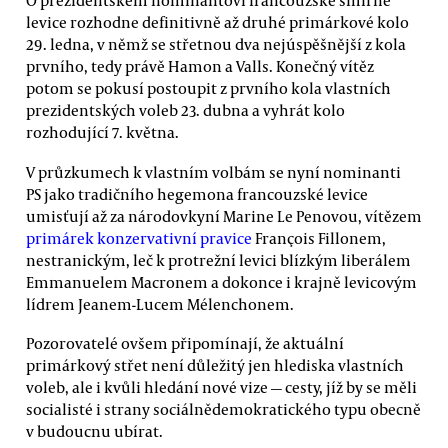
O prezidentském nominantovi francouzské smírné
levice rozhodne definitivně až druhé primárkové kolo
29. ledna, v němž se střetnou dva nejúspěšnější z kola
prvního, tedy právě Hamon a Valls. Konečný vítěz
potom se pokusí postoupit z prvního kola vlastních
prezidentských voleb 23. dubna a vyhrát kolo
rozhodující 7. května.
V průzkumech k vlastním volbám se nyní nominanti
PS jako tradičního hegemona francouzské levice
umisťují až za národovkyní Marine Le Penovou, vítězem
primárek konzervativní pravice
François Fillonem,
nestranickým, leč k protrežní levici blízkým liberálem
Emmanuelem Macronem a dokonce i krajně levicovým
lídrem Jeanem-Lucem Mélenchonem.
Pozorovatelé ovšem připomínají, že aktuální
primárkový střet není důležitý jen hlediska vlastních
voleb, ale i kvůli hledání nové vize — cesty, jíž by se měli
socialisté i strany sociálnědemokratického typu obecně
v budoucnu ubírat.