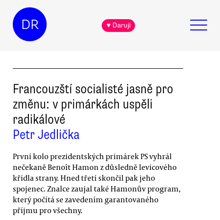
DR
♥ Daruji
Francouzští socialisté jasně pro
změnu: v primárkách uspěli
radikálové
Petr Jedlička
První kolo prezidentských primárek PS vyhrál
nečekaně Benoît Hamon z důsledně levicového
křídla strany. Hned třetí skončil pak jeho
spojenec. Znalce zaujal také Hamonův program,
který počítá se zavedením garantovaného
příjmu pro všechny.