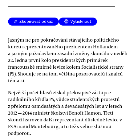
Zkopírovat odkaz
Vytisknout
Jasným ne pro pokračování stávajícího politického
kurzu reprezentovaného prezidentem Hollandem
a jasným požadavkem zásadní změny skončilo v neděli
22. ledna první kolo prezidentských primárek
francouzské smírné levice kolem Socialistické strany
(PS). Shoduje se na tom většina pozorovatelů i znalců
tématu.
Největší počet hlasů získal překvapivě zástupce
radikálního křídla PS, vůdce studentských protestů
z přelomu osmdesátých a devadesátých let a v letech
2012 — 2014 ministr školství Benoît Hamon. Třetí
skončil zároveň další reprezentant důsledné levice v
PS Arnaud Montebourg, a to též s velice slušnou
podporou.