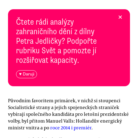
×
Čtete rádi analýzy
zahraničního dění z dílny
Petra Jedličky? Podpořte
rubriku Svět a pomozte jí
rozšiřovat kapacity.
♥ Daruji
Původním favoritem primárek, v nichž si stoupenci
Socialistické strany a jejich spojeneckých straniček
vybírají společného kandidáta pro letošní prezidentské
volby, byl přitom Manuel Valls: Hollandův energický
ministr vnitra a po
roce 2014 i premiér
.