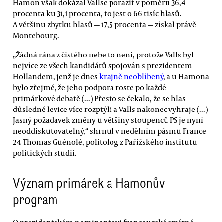
Hamon však dokázal Vallse porazit v poměru 36,4
procenta ku 31,1 procenta, to jest o 66 tisíc hlasů.
A většinu zbytku hlasů — 17,5 procenta — získal právě
Montebourg.
„Žádná rána z čistého nebe to není, protože Valls byl
nejvíce ze všech kandidátů spojován s prezidentem
Hollandem, jenž je dnes
krajně neoblíbený
, a u Hamona
bylo zřejmé, že jeho podpora roste po každé
primárkové debatě (...) Přesto se čekalo, že se hlas
důsledné levice více rozptýlí a Valls nakonec vyhraje (...)
Jasný požadavek změny u většiny stoupenců PS je nyní
neoddiskutovatelný,“ shrnul v nedělním pásmu France
24 Thomas Guénolé, politolog z Pařížského institutu
politických studií.
Význam primárek a Hamonův
program