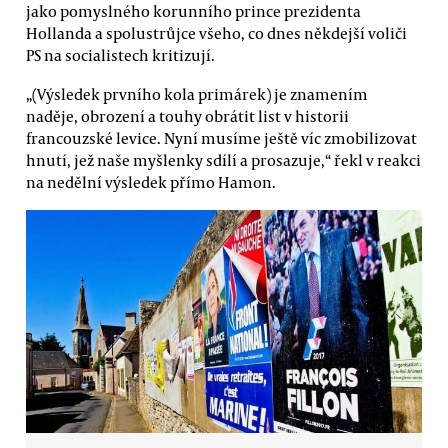
jako pomyslného korunního prince prezidenta
Hollanda a spolustrůjce všeho, co dnes někdejší voliči
PS na socialistech kritizují.
„(Výsledek prvního kola primárek) je znamením
naděje, obrození a touhy obrátit list v historii
francouzské levice. Nyní musíme ještě víc zmobilizovat
hnutí, jež naše myšlenky sdílí a prosazuje,“ řekl v reakci
na nedělní výsledek přímo Hamon.