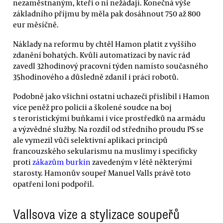
nezaměstnaným, kteří o ni nežádají. Konečná výše
základního příjmu by měla pak dosáhnout 750 až 800
eur měsíčně.
Náklady na reformu by chtěl Hamon platit z vyššího
zdanění bohatých. Kvůli automatizaci by navíc rád
zavedl 32hodinový pracovní týden namísto současného
35hodinového a důsledně zdanil i práci robotů.
Podobně jako všichni ostatní uchazeči přislíbil i Hamon
více peněž pro policii a školené soudce na boj
s teroristickými buňkami i více prostředků na armádu
a výzvědné služby. Na rozdíl od středního proudu PS se
ale vymezil vůči selektivní aplikaci principů
francouzského sekularismu na muslimy i specificky
proti
zákazům burkin
zavedeným v létě některými
starosty. Hamonův soupeř Manuel Valls právě toto
opatření loni podpořil.
Vallsova vize a stylizace soupeřů