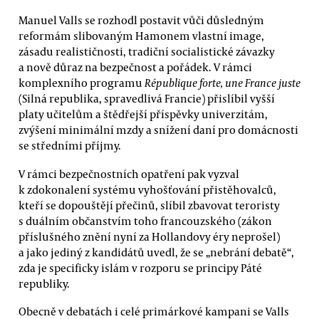
Manuel Valls se rozhodl postavit vůči důsledným
reformám slibovaným Hamonem vlastní image,
zásadu realističnosti, tradiční socialistické závazky
a nově důraz na bezpečnost a pořádek. V rámci
komplexního programu
République forte, une France juste
(Silná republika, spravedlivá Francie) přislíbil vyšší
platy učitelům a štědřejší příspěvky univerzitám,
zvýšení minimální mzdy a snížení daní pro domácnosti
se středními příjmy.
V rámci bezpečnostních opatření pak vyzval
k zdokonalení systému vyhošťování přistěhovalců,
kteří se dopouštějí přečinů, slíbil zbavovat teroristy
s duálním občanstvím toho francouzského (zákon
příslušného znění nyní za Hollandovy éry neprošel)
a jako jediný z kandidátů uvedl, že se „nebrání debatě“,
zda je specificky islám v rozporu se principy Páté
republiky.
Obecně v debatách i celé primárkové kampani se Valls