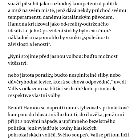
snažil působit jako rozhodný kompetentní politik
a muž na svém místě, jenž dává někdy průchod svému
temperamentu danému katalánským původem.
Hamona kritizoval jako od-reality-odtrženého
idealistu, jehož prezidentství by bylo extrémně
nákladné a napomohlo by vzniku „společnosti
závislosti a lenosti“.
„Nyní stojíme před jasnou volbou: buďto možnost
vítězství,
nebo jistota porážky, buďto nesplnitelné sliby, nebo
důvěryhodná levice, která se chová odpovědně,“ uvedl
Valls s odkazem na blížící se druhé kolo primárek,
respektive vlastní volby.
Benoît Hamon se naproti tomu stylizoval v primárkové
kampani do hlasu širšího hnutí, do člověka, jenž umí
přijít s novými nápady, a upřímného bezelstného
politika, jenž vyjadřuje touhy klasických
pokrokářskách voličů. Svého soupeře Vallse přitom líčil