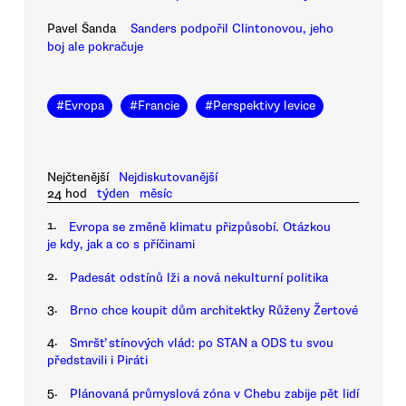
Pavel Šanda
Sanders podpořil Clintonovou, jeho
boj ale pokračuje
#
Evropa
#
Francie
#
Perspektivy levice
Nejčtenější
Nejdiskutovanější
24 hod
týden
měsíc
1.
Evropa se změně klimatu přizpůsobí. Otázkou
je kdy, jak a co s příčinami
2.
Padesát odstínů lži a nová nekulturní politika
3.
Brno chce koupit dům architektky Růženy Žertové
4.
Smršť stínových vlád: po STAN a ODS tu svou
představili i Piráti
5.
Plánovaná průmyslová zóna v Chebu zabije pět lidí