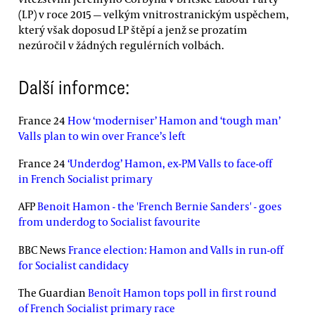
(LP) v roce 2015 — velkým vnitrostranickým uspěchem,
který však doposud LP štěpí a jenž se prozatím
nezúročil v žádných regulérních volbách.
Další informce:
France 24
How ‘moderniser’ Hamon and ‘tough man’
Valls plan to win over France’s left
France 24
‘Underdog’ Hamon, ex-PM Valls to face-off
in French Socialist primary
AFP
Benoit Hamon - the 'French Bernie Sanders' - goes
from underdog to Socialist favourite
BBC News
France election: Hamon and Valls in run-off
for Socialist candidacy
The Guardian
Benoît Hamon tops poll in first round
of French Socialist primary race