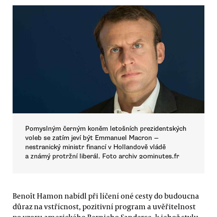
Pomyslným černým koněm letošních prezidentských
voleb se zatím jeví být Emmanuel Macron —
nestranický ministr financí v Hollandově vládě
a známý protržní liberál. Foto archiv 20minutes.fr
Benoît Hamon nabídl při líčení oné cesty do budoucna
důraz na vstřícnost, pozitivní program a uvěřitelnost
po vzoru amerického Bernieho Sanderse, k jehož stylu