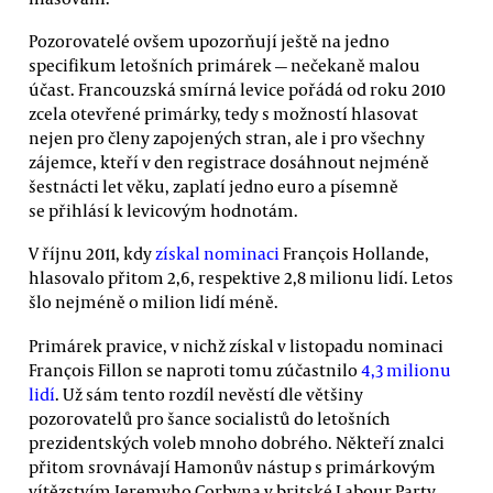
Pozorovatelé ovšem upozorňují ještě na jedno
specifikum letošních primárek — nečekaně malou
účast. Francouzská smírná levice pořádá od roku 2010
zcela otevřené primárky, tedy s možností hlasovat
nejen pro členy zapojených stran, ale i pro všechny
zájemce, kteří v den registrace dosáhnout nejméně
šestnácti let věku, zaplatí jedno euro a písemně
se přihlásí k levicovým hodnotám.
V říjnu 2011, kdy
získal nominaci
François Hollande,
hlasovalo přitom 2,6, respektive 2,8 milionu lidí. Letos
šlo nejméně o milion lidí méně.
Primárek pravice, v nichž získal v listopadu nominaci
François Fillon se naproti tomu zúčastnilo
4,3 milionu
lidí
. Už sám tento rozdíl nevěstí dle většiny
pozorovatelů pro šance socialistů do letošních
prezidentských voleb mnoho dobrého. Někteří znalci
přitom srovnávají Hamonův nástup s primárkovým
vítězstvím Jeremyho Corbyna v britské Labour Party