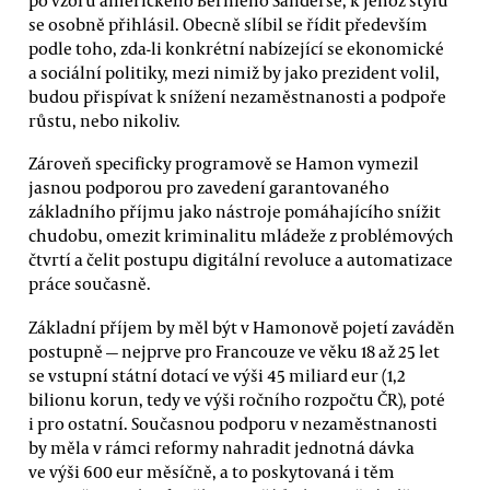
se osobně přihlásil. Obecně slíbil se řídit především
podle toho, zda-li konkrétní nabízející se ekonomické
a sociální politiky, mezi nimiž by jako prezident volil,
budou přispívat k snížení nezaměstnanosti a podpoře
růstu, nebo nikoliv.
Zároveň specificky programově se Hamon vymezil
jasnou podporou pro zavedení garantovaného
základního příjmu jako nástroje pomáhajícího snížit
chudobu, omezit kriminalitu mládeže z problémových
čtvrtí a čelit postupu digitální revoluce a automatizace
práce současně.
Základní příjem by měl být v Hamonově pojetí zaváděn
postupně — nejprve pro Francouze ve věku 18 až 25 let
se vstupní státní dotací ve výši 45 miliard eur (1,2
bilionu korun, tedy ve výši ročního rozpočtu ČR), poté
i pro ostatní. Současnou podporu v nezaměstnanosti
by měla v rámci reformy nahradit jednotná dávka
ve výši 600 eur měsíčně, a to poskytovaná i těm