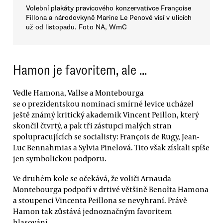
Volební plakáty pravicového konzervativce Françoise
Fillona a národovkyně Marine Le Penové visí v ulicích
už od listopadu. Foto NA, WmC
Hamon je favoritem, ale ...
Vedle Hamona, Vallse a Montebourga
se o prezidentskou nominaci smírné levice ucházel
ještě známý kritický akademik Vincent Peillon, který
skončil čtvrtý, a pak tři zástupci malých stran
spolupracujících se socialisty: François de Rugy, Jean-
Luc Bennahmias a Sylvia Pinelová. Tito však získali spíše
jen symbolickou podporu.
Ve druhém kole se očekává, že voliči Arnauda
Montebourga podpoří v drtivé většině Benoîta Hamona
a stoupenci Vincenta Peillona se nevyhraní. Právě
Hamon tak zůstává jednoznačným favoritem
hlasování.