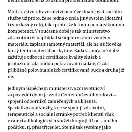
nemá nástroje na to danou problematiku obsáhnout.
Ministerstvo zdravotnictví nemůže financovat sociální
služby už proto, že se jedná o zcela jiný systém (dotační
řízení každý rok), tak i proto, že k tomu nemá zákonnou
kompetenci. V současné době je tak ministerstvo
zdravotnictví například schopno v rámci výměny
materiálu zaplatit samotný materiál, ale ne už člověka,
který tento materiál poskytuje. Rada v současné době
zaštiťuje odborné certifikace kvality služeb a
je otázkou, zda budou pokračovat i nadále, či zda
přibližně polovina služeb certifikovaná bude a druhá již
ne.
Jediným úspěchem ministerstva zdravotnictví
za poslední dobu je vznik Center duševního zdraví —
spojení odborníků zaměřených na klienta.
Specializované služby, kde se spojují zdravotní,
terapeutické a sociální stránky potřeb klientů však
v rámci adikologických služeb fungují již od samého
počátku, tj. přes třicet let. Stejně tak systémy jako