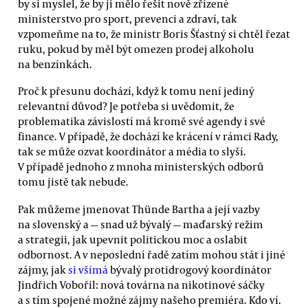
by si myslel, že by ji mělo řešit nově zřízené
ministerstvo pro sport, prevenci a zdraví, tak
vzpomeňme na to, že ministr Boris Šťastný si chtěl řezat
ruku, pokud by měl být omezen prodej alkoholu
na benzínkách.
Proč k přesunu dochází, když k tomu není jediný
relevantní důvod? Je potřeba si uvědomit, že
problematika závislostí má kromě své agendy i své
finance. V případě, že dochází ke krácení v rámci Rady,
tak se může ozvat koordinátor a média to slyší.
V případě jednoho z mnoha ministerských odborů
tomu jistě tak nebude.
Pak můžeme jmenovat Thünde Bartha a její vazby
na slovenský a — snad už bývalý — maďarský režim
a strategii, jak upevnit politickou moc a oslabit
odbornost. A v neposlední řadě zatím mohou stát i jiné
zájmy, jak
si všímá
bývalý protidrogový koordinátor
Jindřich Vobořil: nová továrna na nikotinové sáčky
a s tím spojené možné zájmy našeho premiéra. Kdo ví.