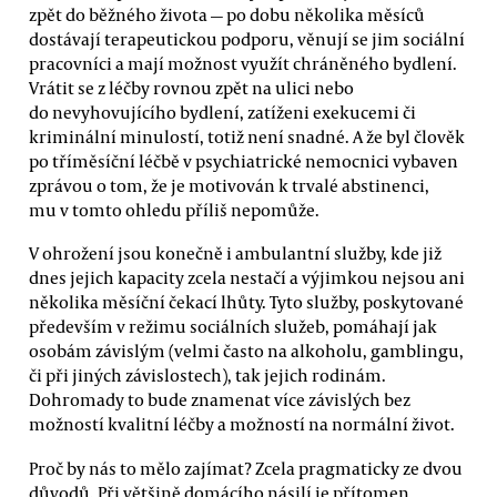
zpět do běžného života — po dobu několika měsíců
dostávají terapeutickou podporu, věnují se jim sociální
pracovníci a mají možnost využít chráněného bydlení.
Vrátit se z léčby rovnou zpět na ulici nebo
do nevyhovujícího bydlení, zatíženi exekucemi či
kriminální minulostí, totiž není snadné. A že byl člověk
po tříměsíční léčbě v psychiatrické nemocnici vybaven
zprávou o tom, že je motivován k trvalé abstinenci,
mu v tomto ohledu příliš nepomůže.
V ohrožení jsou konečně i ambulantní služby, kde již
dnes jejich kapacity zcela nestačí a výjimkou nejsou ani
několika měsíční čekací lhůty. Tyto služby, poskytované
především v režimu sociálních služeb, pomáhají jak
osobám závislým (velmi často na alkoholu, gamblingu,
či při jiných závislostech), tak jejich rodinám.
Dohromady to bude znamenat více závislých bez
možností kvalitní léčby a možností na normální život.
Proč by nás to mělo zajímat? Zcela pragmaticky ze dvou
důvodů. Při většině domácího násilí je přítomen