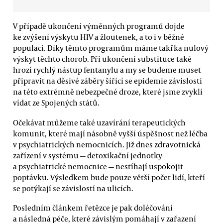
V případě ukončení výměnných programů dojde
ke zvýšení výskytu HIV a žloutenek, a to i v běžné
populaci. Díky těmto programům máme takřka nulový
výskyt těchto chorob. Při ukončení substituce také
hrozí rychlý nástup fentanylu a my se budeme muset
připravit na děsivé záběry šířící se epidemie závislosti
na této extrémně nebezpečné droze, které jsme zvyklí
vídat ze Spojených států.
Očekávat můžeme také uzavírání terapeutických
komunit, které mají násobně vyšší úspěšnost než léčba
v psychiatrických nemocnicích. Již dnes zdravotnická
zařízení v systému — detoxikační jednotky
a psychiatrické nemocnice — nestíhají uspokojit
poptávku. Výsledkem bude pouze větší počet lidí, kteří
se potýkají se závislostí na ulicích.
Posledním článkem řetězce je pak doléčování
a následná péče, které závislým pomáhají v zařazení