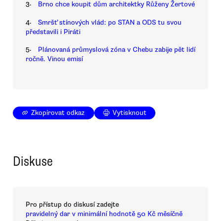
3.
Brno chce koupit dům architektky Růženy Žertové
4.
Smršť stínových vlád: po STAN a ODS tu svou
představili i Piráti
5.
Plánovaná průmyslová zóna v Chebu zabije pět lidí
ročně. Vinou emisí
Zkopírovat odkaz
Vytisknout
Diskuse
Pro přístup do diskusí zadejte
pravidelný dar v minimální hodnotě 50 Kč měsíčně