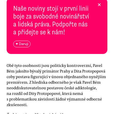
×
Naše noviny stojí v první linii
boje za svobodné novinářství
a lidská práva. Podpořte nás
a přidejte se k nám!
♥ Daruji
Obě tyto osobnosti jsou politicky kontroverzní, Pavel
Bém jakožto bývalý primátor Prahy a Dita Protopopová
coby postava figurující v únosu objednaného nynějším
premiérem. Z hlediska odborného je však Pavel Bém
neoddiskutovatelnou postavou české adiktologie,
na rozdíl od Dity Protopopové, která nemá
s problematikou závislostí žádné významné odborné
zkušenosti.