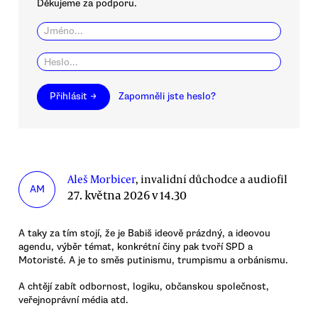
Děkujeme za podporu.
Přihlásit →
Zapomněli jste heslo?
Aleš Morbicer
, invalidní důchodce a audiofil
AM
27. května 2026 v 14.30
A taky za tím stojí, že je Babiš ideově prázdný, a ideovou
agendu, výběr témat, konkrétní činy pak tvoří SPD a
Motoristé. A je to směs putinismu, trumpismu a orbánismu.
A chtějí zabít odbornost, logiku, občanskou společnost,
veřejnoprávní média atd.