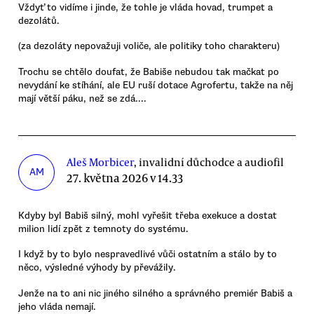
Vždyť to vidíme i jinde, že tohle je vláda hovad, trumpet a
dezolátů.
(za dezoláty nepovažuji voliče, ale politiky toho charakteru)
Trochu se chtělo doufat, že Babiše nebudou tak mačkat po
nevydání ke stíhání, ale EU ruší dotace Agrofertu, takže na něj
mají větší páku, než se zdá....
Aleš Morbicer
, invalidní důchodce a audiofil
AM
27. května 2026 v 14.33
Kdyby byl Babiš silný, mohl vyřešit třeba exekuce a dostat
milion lidí zpět z temnoty do systému.
I když by to bylo nespravedlivé vůči ostatním a stálo by to
něco, výsledné výhody by převážily.
Jenže na to ani nic jiného silného a správného premiér Babiš a
jeho vláda nemají.