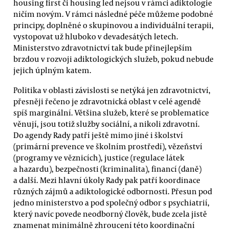
housing first či housing led nejsou v rámci adiktologie
ničím novým. V rámci následné péče můžeme podobné
principy, doplněné o skupinovou a individuální terapii,
vystopovat už hluboko v devadesátých letech.
Ministerstvo zdravotnictví tak bude přinejlepším
brzdou v rozvoji adiktologických služeb, pokud nebude
jejich úplným katem.
Politika v oblasti závislosti se netýká jen zdravotnictví,
přesněji řečeno je zdravotnická oblast v celé agendě
spíš marginální. Většina služeb, které se problematice
věnují, jsou totiž služby sociální, a nikoli zdravotní.
Do agendy Rady patří ještě mimo jiné i školství
(primární prevence ve školním prostředí), vězeňství
(programy ve věznicích), justice (regulace látek
a hazardu), bezpečnosti (kriminalita), financí (daně)
a další. Mezi hlavní úkoly Rady pak patří koordinace
různých zájmů a adiktologické odbornosti. Přesun pod
jedno ministerstvo a pod společný odbor s psychiatrií,
který navíc povede neodborný člověk, bude zcela jistě
znamenat minimálně zhroucení této koordinační