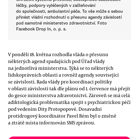
léčby, podpory vyléčených v začleňování
do společnosti, ambulantní péče. To vše může s sebou
přinést vládní rozhodnutí o přesunu agendy závislostí
pod samotné ministerstvo zdravotnictví. Foto
Facebook Drop In, o. p. s.
V pondělí 18. května rozhodla vláda o přesunu
některých agend spadajících pod Úřad vlády
na jednotlivá ministerstva. Týká se to některých
lidskoprávních oblastí a rovněž agendy související
se závislostí. Rada vlády pro koordinaci politiky
v oblasti závislostí tak dle plánu od 1. července má přejít
do gesce ministerstva zdravotnictví. Zároveň se má celá
adiktologická problematika spojit s psychiatrickou péčí
pod vedením Dity Protopopové. Dosavadní
protidrogový koordinátor Pavel Bém byl o změně
a ztrátě místa informován SMS zprávou.