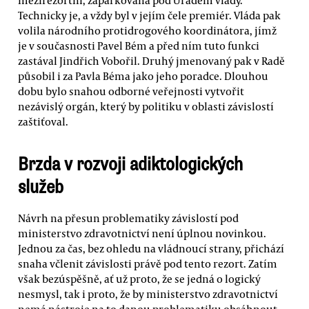
mezirezortní, zaparkovaná pod Úřadem vlády.
Technicky je, a vždy byl v jejím čele premiér. Vláda pak
volila národního protidrogového koordinátora, jímž
je v současnosti Pavel Bém a před ním tuto funkci
zastával Jindřich Vobořil. Druhý jmenovaný pak v Radě
působil i za Pavla Béma jako jeho poradce. Dlouhou
dobu bylo snahou odborné veřejnosti vytvořit
nezávislý orgán, který by politiku v oblasti závislostí
zaštiťoval.
Brzda v rozvoji adiktologických
služeb
Návrh na přesun problematiky závislostí pod
ministerstvo zdravotnictví není úplnou novinkou.
Jednou za čas, bez ohledu na vládnoucí strany, přichází
snaha včlenit závislosti právě pod tento rezort. Zatím
však bezúspěšně, ať už proto, že se jedná o logický
nesmysl, tak i proto, že by ministerstvo zdravotnictví