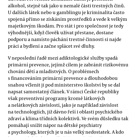
alkohol, stejně tak jako u nemalé části trestných činů.
U dalších látek nebo u gamblingu je kriminalita často
spojená přímo se získáním prostředků a vede k velkým
majetkovým škodám. Pro stát i pro společnost je tedy
výhodnější, když člověk užívat přestane, dostane
podporu a namísto páchání trestné činnosti si najde
práci a bydlení a začne splácet své dluhy.
V neposlední řadě mezi adiktologické služby spadá
primární prevence, jejímž cílem je zabránit rizikovému
chování dětí a mladistvých. O problémech
s financováním primární prevence a dlouhodobou
snahou včlenit ji pod ministerstvo školství by se dal
napsat samostatný článek. V rámci České republiky
však preventivní programy kromě látkových
a nelátkových závislostí, jako je například závislost
na technologiích, již dávno řeší i oblasti psychického
zdraví a klima třídních kolektivů. Ve svém důsledku tak
pomáhají snížit nápor na dětské psychiatry
a psychology, kterých je u nás velký nedostatek. A kdo