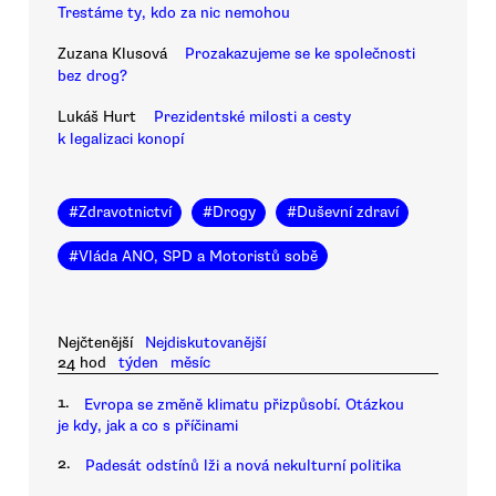
Trestáme ty, kdo za nic nemohou
Zuzana Klusová
Prozakazujeme se ke společnosti
bez drog?
Lukáš Hurt
Prezidentské milosti a cesty
k legalizaci konopí
#
Zdravotnictví
#
Drogy
#
Duševní zdraví
#
Vláda ANO, SPD a Motoristů sobě
Nejčtenější
Nejdiskutovanější
24 hod
týden
měsíc
1.
Evropa se změně klimatu přizpůsobí. Otázkou
je kdy, jak a co s příčinami
2.
Padesát odstínů lži a nová nekulturní politika