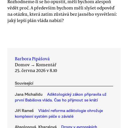
Rozhodneme-li se ho opustit, měli bychom alespoň
vědět proč. A především bychom měli slyšet odpověď
na otázku, která zatím zůstává bez jasného vysvětlení:
jaký lepší plán vláda nabízí?
Barbora Pipášová
Domov
→
Komentář
25. června 2026 v 8.10
Související
Jana Michailidu
Adiktologický zákon připravila už
první Babišova vláda. Čas ho přijmout se krátí
Jiří Rameš
Vládní reforma adiktologie ohrožuje
komplexní systém péče o závislé
Absolonová, Khazalová
Drogy v evropských