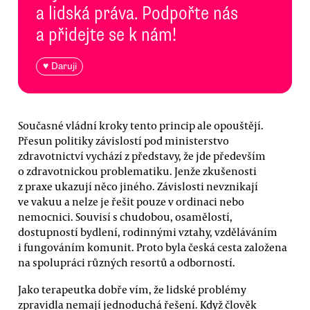
a lidská práva. Podpořte nás
a přidejte se k nám!
♥ Daruji
Současné vládní kroky tento princip ale opouštějí.
Přesun politiky závislostí pod ministerstvo
zdravotnictví vychází z představy, že jde především
o zdravotnickou problematiku. Jenže zkušenosti
z praxe ukazují něco jiného. Závislosti nevznikají
ve vakuu a nelze je řešit pouze v ordinaci nebo
nemocnici. Souvisí s chudobou, osamělostí,
dostupností bydlení, rodinnými vztahy, vzděláváním
i fungováním komunit. Proto byla česká cesta založena
na spolupráci různých resortů a odborností.
Jako terapeutka dobře vím, že lidské problémy
zpravidla nemají jednoduchá řešení. Když člověk