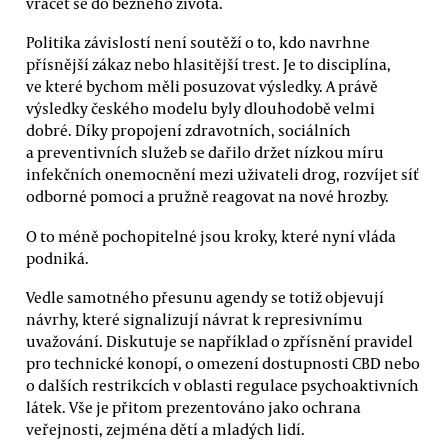
vracet se do běžného života.
Politika závislostí není soutěží o to, kdo navrhne
přísnější zákaz nebo hlasitější trest. Je to disciplína,
ve které bychom měli posuzovat výsledky. A právě
výsledky českého modelu byly dlouhodobě velmi
dobré. Díky propojení zdravotních, sociálních
a preventivních služeb se dařilo držet nízkou míru
infekčních onemocnění mezi uživateli drog, rozvíjet síť
odborné pomoci a pružně reagovat na nové hrozby.
O to méně pochopitelné jsou kroky, které nyní vláda
podniká.
Vedle samotného přesunu agendy se totiž objevují
návrhy, které signalizují návrat k represivnímu
uvažování. Diskutuje se například o zpřísnění pravidel
pro technické konopí, o omezení dostupnosti CBD nebo
o dalších restrikcích v oblasti regulace psychoaktivních
látek. Vše je přitom prezentováno jako ochrana
veřejnosti, zejména dětí a mladých lidí.