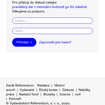
Pro přístup do diskusí zadejte
pravidelný dar v minimální hodnotě 50 Kč měsíčně
Děkujeme za podporu.
Přihlásit →
Zapomněli jste heslo?
Deník Referendum:
Redakce
|
Všichni
autoři
|
Vydavatel
|
Etický kodex
|
Diskuse
|
Nabídky
práce
|
Nadační fond
|
Bluesky
|
Inzerce
|
null
|
Partneři
© Vydavatelství Referendum, s. r. o., 2020.