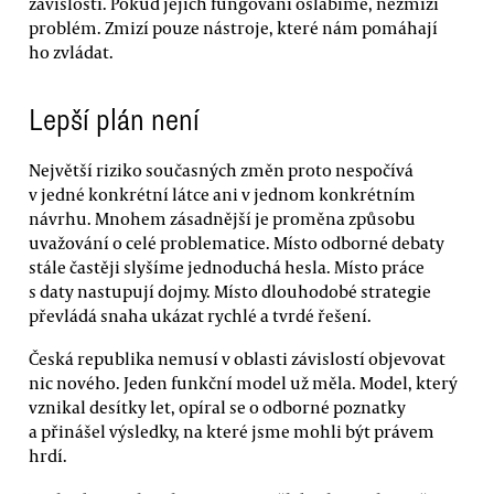
závislostí. Pokud jejich fungování oslabíme, nezmizí
problém. Zmizí pouze nástroje, které nám pomáhají
ho zvládat.
Lepší plán není
Největší riziko současných změn proto nespočívá
v jedné konkrétní látce ani v jednom konkrétním
návrhu. Mnohem zásadnější je proměna způsobu
uvažování o celé problematice. Místo odborné debaty
stále častěji slyšíme jednoduchá hesla. Místo práce
s daty nastupují dojmy. Místo dlouhodobé strategie
převládá snaha ukázat rychlé a tvrdé řešení.
Česká republika nemusí v oblasti závislostí objevovat
nic nového. Jeden funkční model už měla. Model, který
vznikal desítky let, opíral se o odborné poznatky
a přinášel výsledky, na které jsme mohli být právem
hrdí.