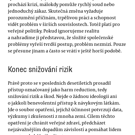
prochází krizí, málokdy pomůže rychlý soud nebo
jednoduchý zákaz. Skutečná změna vyžaduje
porozumění příčinám, trpělivou práci a schopnost
vidět problém v širších souvislostech. Totéž platí pro
veřejné politiky. Pokud ignorujeme realitu
a nahradíme ji představou, že složité společenské
problémy vyřeší tvrdší postup, problém nezmizí. Pouze
se přesune jinam a často se vrátí v ještě horší podobě.
Konec snižování rizik
Právě proto se v posledních desetiletích prosadil
přístup označovaný jako harm reduction, tedy
snižování rizik a škod. Nejde o žádnou ideologii ani
o jakkoli benevolentní přístup k návykovým látkám.
Jde o soubor opatření, jejichž účinnost potvrzují data,
výzkumy i zkušenosti z mnoha zemí. Cílem těchto
opatření je chránit veřejné zdraví, předcházet
nejzávažnějším dopadům závislostí a pomáhat lidem