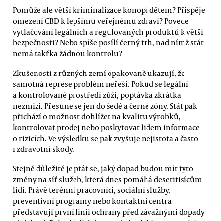
Pomůže ale větší kriminalizace konopí dětem? Přispěje
omezení CBD k lepšímu veřejnému zdraví? Povede
vytlačování legálních a regulovaných produktů k větší
bezpečnosti? Nebo spíše posílí černý trh, nad nímž stát
nemá takřka žádnou kontrolu?
Zkušenosti z různých zemí opakovaně ukazují, že
samotná represe problém neřeší. Pokud se legální
a kontrolované prostředí zúží, poptávka zkrátka
nezmizí. Přesune se jen do šedé a černé zóny. Stát pak
přichází o možnost dohlížet na kvalitu výrobků,
kontrolovat prodej nebo poskytovat lidem informace
o rizicích. Ve výsledku se pak zvyšuje nejistota a často
i zdravotní škody.
Stejně důležité je ptát se, jaký dopad budou mít tyto
změny na síť služeb, která dnes pomáhá desetitisícům
lidí. Právě terénní pracovníci, sociální služby,
preventivní programy nebo kontaktní centra
představují první linii ochrany před závažnými dopady