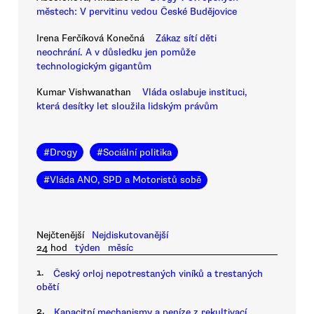
městech: V pervitinu vedou České Budějovice
Irena Ferčíková Konečná
Zákaz sítí děti
neochrání. A v důsledku jen pomůže
technologickým gigantům
Kumar Vishwanathan
Vláda oslabuje instituci,
která desítky let sloužila lidským právům
#
Drogy
#
Sociální politika
#
Vláda ANO, SPD a Motoristů sobě
Nejčtenější
Nejdiskutovanější
24 hod
týden
měsíc
1.
Český orloj nepotrestaných viníků a trestaných
obětí
2.
Kapacitní mechanismy a peníze z rekultivací.