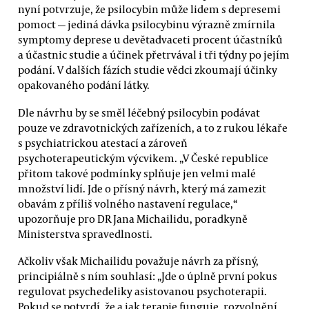
nyní potvrzuje, že psilocybin může lidem s depresemi
pomoct — jediná dávka psilocybinu výrazně zmírnila
symptomy deprese u devětadvaceti procent účastníků
a účastnic studie a účinek přetrvával i tři týdny po jejím
podání. V dalších fázích studie vědci zkoumají účinky
opakovaného podání látky.
Dle návrhu by se směl léčebný psilocybin podávat
pouze ve zdravotnických zařízeních, a to z rukou lékaře
s psychiatrickou atestací a zároveň
psychoterapeutickým výcvikem. „V České republice
přitom takové podmínky splňuje jen velmi malé
množství lidí. Jde o přísný návrh, který má zamezit
obavám z příliš volného nastavení regulace,“
upozorňuje pro DR Jana Michailidu, poradkyně
Ministerstva spravedlnosti.
Ačkoliv však Michailidu považuje návrh za přísný,
principiálně s ním souhlasí: „Jde o úplně první pokus
regulovat psychedeliky asistovanou psychoterapii.
Pokud se potvrdí, že a jak terapie funguje, rozvolnění