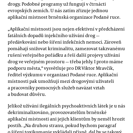
drogy. Podobné programy už fungují v čtrnácti
evropských zemích. U nás zatím zřizuje jedinou
aplikační místnost brněnská organizace Podané ruce.
„Aplikační místnosti jsou nejen efektivní v předcházení
fatálních dopadů injekčního užívání drog —
předávkování nebo šíření infekčních nemocí. Zároveň
pomáhají snižovat kriminalitu, zamezovat takzvanému
rušení veřejného pořádku a řeší další projevy užívání
drog ve veřejném prostoru — třeba jehly. I proto máme
podporu města,“ vysvětluje pro DR Viktor Mravčík,
ředitel výzkumu v organizaci Podané ruce. Aplikační
místnosti pak umožňují mezi drogovými uživateli
a pracovníky pomocných služeb navázat vztah
a budovat důvěru.
Jelikož užívání ilegálních psychoaktivních látek je u nás
dekriminalizováno, provozovatelům brněnské
aplikační místnosti ani jejich klientům by neměl hrozit
postih. „Na druhou stranu, pokud bychom paragraf
o šíření toxikomanie vykládali přísně, dal by se takový