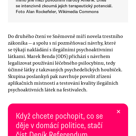
mimo jiné mezi původními národy Amerik. Dnes
se intenzivně zkoumá jejich terapeutický potenciál.
Foto Alan Rockefeler, Wikimedia Commons
Do druhého čtení ve Sněmovně míří novela trestního
zákoníka — a spolu s ní pozměňovací návrhy, které
se týkají nakládání s ilegálními psychoaktivními
látkami. Marek Benda (ODS) přichází s návrhem
legalizovat používání léčebného psilocybinu, tedy
účinné látky z takzvaných psychedelických houbiček.
Skupina poslankyň pak navrhuje povolit zřízení
aplikačních místností a testování kvality ilegálních
psychoaktivních látek na festivalech.
×
Když chcete pochopit, co se
děje v domácí politice, stačí
číst Deník Referendum.