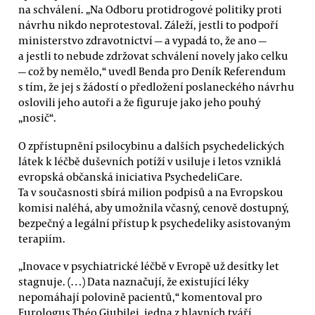
na schválení. „Na Odboru protidrogové politiky proti
návrhu nikdo neprotestoval. Záleží, jestli to podpoří
ministerstvo zdravotnictví — a vypadá to, že ano —
a jestli to nebude zdržovat schválení novely jako celku
— což by nemělo,“ uvedl Benda pro Deník Referendum
s tím, že jej s žádostí o předložení poslaneckého návrhu
oslovili jeho autoři a že figuruje jako jeho pouhý
„nosič“.
O zpřístupnění psilocybinu a dalších psychedelických
látek k léčbě duševních potíží v usiluje i letos vzniklá
evropská občanská iniciativa PsychedeliCare.
Ta v současnosti sbírá milion podpisů a na Evropskou
komisi naléhá, aby umožnila včasný, cenově dostupný,
bezpečný a legální přístup k psychedeliky asistovaným
terapiím.
„Inovace v psychiatrické léčbě v Evropě už desítky let
stagnuje. (…) Data naznačují, že existující léky
nepomáhají polovině pacientů,“ komentoval pro
Eurologus Théo Giubilei, jedna z hlavních tváří