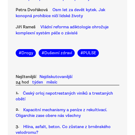
Petra Dvořáková
Osm let za devět kytek. Jak
konopná prohibice ničí lidské životy
Jiří Rameš
Vládní reforma adiktologie ohrožuje
komplexní systém péče o závislé
#
Drogy
#
Duševní zdraví
#
PULSE
Nejčtenější
Nejdiskutovanější
24 hod
týden
měsíc
1.
Český orloj nepotrestaných viníků a trestaných
obětí
2.
Kapacitní mechanismy a peníze z rekultivací.
Oligarchie zase obere nás všechny
3.
Hlína, asfalt, beton. Co zůstane z brněnského
velodromu?