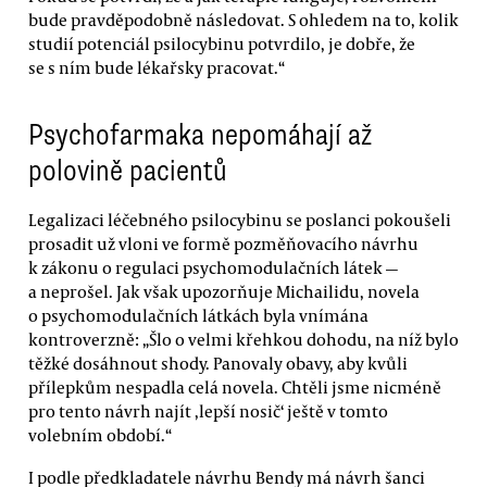
bude pravděpodobně následovat. S ohledem na to, kolik
studií potenciál psilocybinu potvrdilo, je dobře, že
se s ním bude lékařsky pracovat.“
Psychofarmaka nepomáhají až
polovině pacientů
Legalizaci léčebného psilocybinu se poslanci pokoušeli
prosadit už vloni ve formě pozměňovacího návrhu
k zákonu o regulaci psychomodulačních látek —
a neprošel. Jak však upozorňuje Michailidu, novela
o psychomodulačních látkách byla vnímána
kontroverzně: „Šlo o velmi křehkou dohodu, na níž bylo
těžké dosáhnout shody. Panovaly obavy, aby kvůli
přílepkům nespadla celá novela. Chtěli jsme nicméně
pro tento návrh najít ‚lepší nosič‘ ještě v tomto
volebním období.“
I podle předkladatele návrhu Bendy má návrh šanci