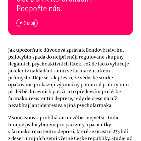
Podpořte nás!
♥ Daruji
Jak upozorňuje důvodová zpráva k Bendově návrhu,
psilocybin spadá do nejpřísněji regulované skupiny
ilegálních psychoaktivních látek, což de facto vylučuje
jakékoliv nakládání s ním ve farmaceutickém
průmyslu. Děje se tak přesto, že vědecké studie
opakovaně prokazují výjimečný potenciál psilocybinu
při léčbě duševních potíží, a to především při léčbě
farmako-rezistentní deprese, tedy deprese na níž
nezabírají antidepresiva a jiná psychofarmaka.
V současnosti probíhá zatím vůbec největší studie
terapie psilocybinem pro pacienty a pacientky
s farmako-rezistentní depresí, které se účastní 233 lidí
z deseti unijních zemí včetně České republiky. Studie už