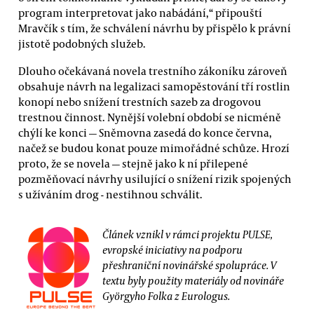
program interpretovat jako nabádání,“ připouští
Mravčík s tím, že schválení návrhu by přispělo k právní
jistotě podobných služeb.
Dlouho očekávaná novela trestního zákoníku zároveň
obsahuje návrh na legalizaci samopěstování tří rostlin
konopí nebo snížení trestních sazeb za drogovou
trestnou činnost. Nynější volební období se nicméně
chýlí ke konci — Sněmovna zasedá do konce června,
načež se budou konat pouze mimořádné schůze. Hrozí
proto, že se novela — stejně jako k ní přilepené
pozměňovací návrhy usilující o snížení rizik spojených
s užíváním drog - nestihnou schválit.
Článek vznikl v rámci projektu PULSE,
evropské iniciativy na podporu
přeshraniční novinářské spolupráce. V
textu byly použity materiály od novináře
Györgyho Folka z Eurologus.