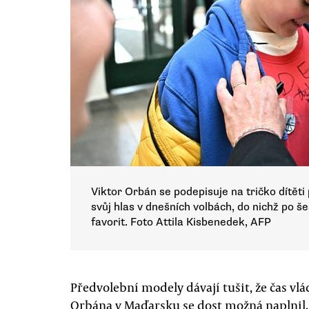
Viktor Orbán se podepisuje na tričko dítěti
svůj hlas v dnešních volbách, do nichž po š
favorit. Foto Attila Kisbenedek, AFP
Předvolební modely dávají tušit, že čas vl
Orbána v Maďarsku se dost možná naplnil. 