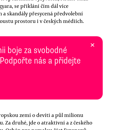
yara, se přiklání čím dál více
an a skandály přesycená předvolební
oustu prostoru i v českých médiích.
×
inii boje za svobodné
 Podpořte nás a přidejte
ropskou zemí o devíti a půl milionu
u. Za druhé, jde o atraktivní a z českého