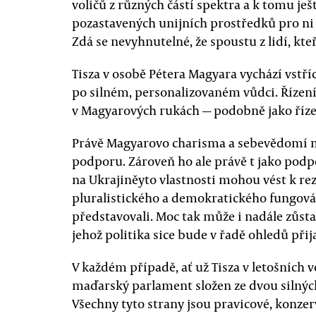
voličů z různých částí spektra a k tomu ješt
pozastavených unijních prostředků pro ni 
Zdá se nevyhnutelné, že spoustu z lidí, kte
Tisza v osobě Pétera Magyara vychází vstř
po silném, personalizovaném vůdci. Řízení
v Magyarových rukách — podobně jako říze
Právě Magyarovo charisma a sebevědomí m
podporu. Zároveň ho ale právě t jako podp
na Ukrajiněyto vlastnosti mohou vést k re
pluralistického a demokratického fungová
představovali. Moc tak může i nadále zůst
jehož politika sice bude v řadě ohledů přija
V každém případě, ať už Tisza v letošních v
maďarský parlament složen ze dvou silnýc
Všechny tyto strany jsou pravicové, konzerv