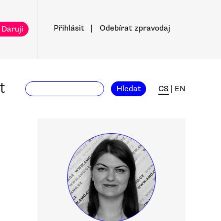
Přihlásit
|
Odebírat
zpravodaj
 Daruji
t
Hledat
CS
|
EN