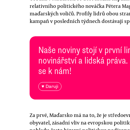
relativního politického nováčka Pétera Mag
maďarských voličů. Profily lídrů obou str
kampaň v posledních týdnech dostávají sp
Naše noviny stojí v první l
novinářství a lidská práva.
se k nám!
♥ Daruji
Za prvé, Maďarsko má na to, že je středoev
obyvatel, zásadní vliv na evropskou politik