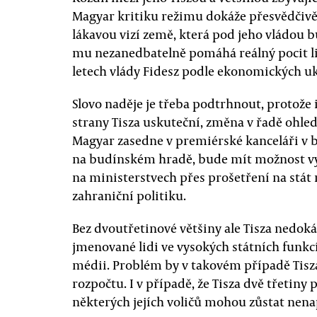
Magyar kritiku režimu dokáže přesvědčivěji
lákavou vizí země, která pod jeho vládou 
mu nezanedbatelně pomáhá reálný pocit li
letech vlády Fidesz podle ekonomických uk
Slovo naděje je třeba podtrhnout, protože i
strany Tisza uskuteční, změna v řadě ohl
Magyar zasedne v premiérské kanceláři v 
na budínském hradě, bude mít možnost v
na ministerstvech přes prošetření na stát
zahraniční politiku.
Bez dvoutřetinové většiny ale Tisza nedok
jmenované lidi ve vysokých státních funkc
médii. Problém by v takovém případě Tisz
rozpočtu. I v případě, že Tisza dvě třetin
některých jejích voličů mohou zůstat nena