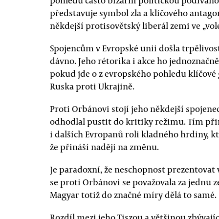
pohledu často bizarní politickou podívan
představuje symbol zla a klíčového antag
někdejší protisovětský liberál zemi ve „vol
Spojencům v Evropské unii došla trpělivos
dávno. Jeho rétorika i akce ho jednoznačn
pokud jde o z evropského pohledu klíčové 
Ruska proti Ukrajině.
Proti Orbánovi stojí jeho někdejší spojene
odhodlal pustit do kritiky režimu. Tím př
i dalších Evropanů roli kladného hrdiny, k
že přináší naději na změnu.
Je paradoxní, že neschopnost prezentovat
se proti Orbánovi se považovala za jednu ze
Magyar totiž do značné míry dělá to samé.
Rozdíl mezi jeho Tiszou a většinou zbývají