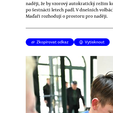
naději, že by vzorový autokratický režim 
po šestnácti letech padl. V dnešních volbá
Maďaři rozhodují o prostoru pro naději.
Zkopírovat odkaz
Vytisknout