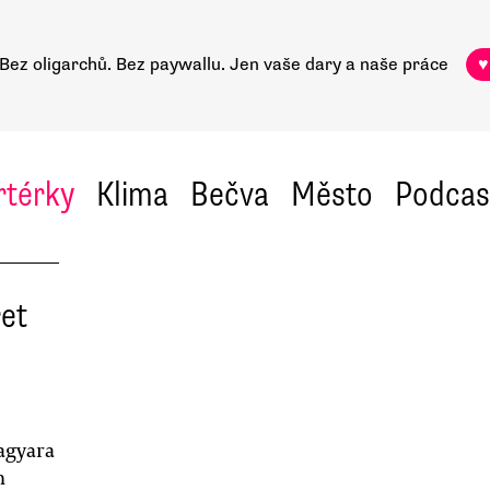
Bez oligarchů. Bez paywallu.
Jen vaše dary a naše práce
♥
rtérky
Klima
Bečva
Město
Podcas
řet
agyara
n