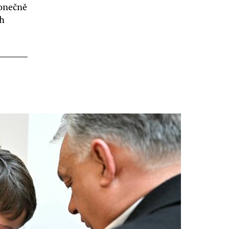
konečně
ch