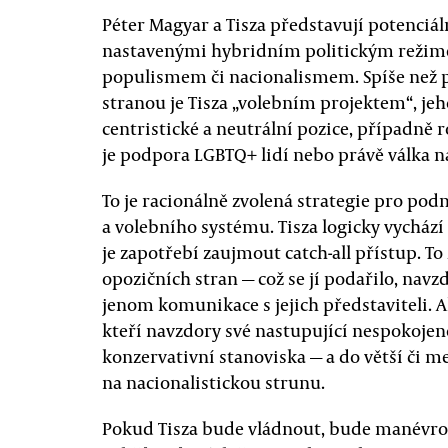
Péter Magyar a Tisza představují potenciá
nastavenými hybridním politickým režimem
populismem či nacionalismem. Spíše než p
stranou je Tisza „volebním projektem“, jeh
centristické a neutrální pozice, případně r
je podpora LGBTQ+ lidí nebo právě válka n
To je racionálně zvolená strategie pro po
a volebního systému. Tisza logicky vychází
je zapotřebí zaujmout catch-all přístup. To
opozičních stran — což se jí podařilo, nav
jenom komunikace s jejich představiteli. Al
kteří navzdory své nastupující nespokojen
konzervativní stanoviska — a do větší či 
na nacionalistickou strunu.
Pokud Tisza bude vládnout, bude manévrov