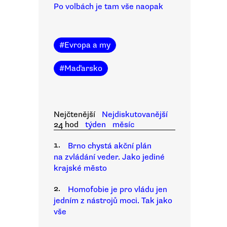
Po volbách je tam vše naopak
#
Evropa a my
#
Maďarsko
Nejčtenější
Nejdiskutovanější
24 hod
týden
měsíc
1.
Brno chystá akční plán
na zvládání veder. Jako jediné
krajské město
2.
Homofobie je pro vládu jen
jedním z nástrojů moci. Tak jako
vše