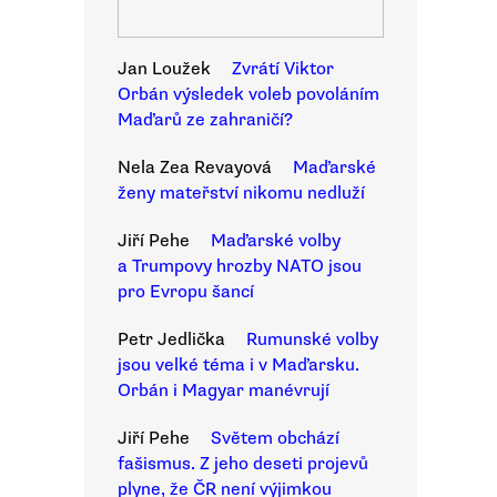
Jan Loužek
Zvrátí Viktor
Orbán výsledek voleb povoláním
Maďarů ze zahraničí?
Nela Zea Revayová
Maďarské
ženy mateřství nikomu nedluží
Jiří Pehe
Maďarské volby
a Trumpovy hrozby NATO jsou
pro Evropu šancí
Petr Jedlička
Rumunské volby
jsou velké téma i v Maďarsku.
Orbán i Magyar manévrují
Jiří Pehe
Světem obchází
fašismus. Z jeho deseti projevů
plyne, že ČR není výjimkou