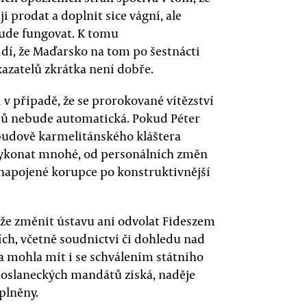
 prodat a doplnit sice vágní, ale
bude fungovat. K tomu
dí, že Maďarsko na tom po šestnácti
azatelů zkrátka není dobře.
 v případě, že se prorokované vítězství
edů nebude automatická. Pokud Péter
budově karmelitánského kláštera
ykonat mnohé, od personálních změn
 napojené korupce po konstruktivnější
áže změnit ústavu ani odvolat Fideszem
ích, včetně soudnictví či dohledu nad
a mohla mít i se schválením státního
y poslaneckých mandátů získá, naděje
plněny.