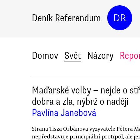
Deník Referendum
DR
Domov
Svět
Názory
Repo
Maďarské volby — nejde o st
dobra a zla, nýbrž o naději
Pavlína Janebová
Strana Tisza Orbánova vyzyvatele Pétera M
nepředstavuje principiální protipól, ale je