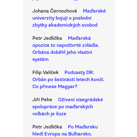
Johana Černochová
Maďarské
univerzity bojují o poslední
zbytky akademických svobod
Petr Jedlička
Maďarská
opozice to napočtvrté zvládla.
Orbána doběhl jeho vlastní
systém
Filip Valíček
Podcasty DR:
Orbán po šestnácti letech končí.
Co přinese Magyar?
Jiří Pehe
Oživení visegrádské
spolupráce po maďarských
volbách je iluze
Petr Jedlička
Po Maďarsku
hledí Evropa na Bulharsko.