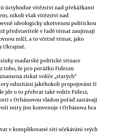
lní úctyhodné vítězství nad překážkami
, nikoli však vítězství nad
evně ideologicky ukotvenou politickou
ož představitelé v řadě témat zaujímají
ovnou mlčí, a to včetně témat, jako
a Ukrajině.
dmínky maďarské politické situace
 z toho, že pro porážku Fideszu
 znamená získat voliče „starých“
zdory odmítání jakéhokoli propojování či
e jde o to přebrat také voliče Fidesz,
osti s Orbánovou vládou pořád zastávají
menší míry jim konvenuje i Orbánova hra
at v komplikované síti očekávání svých