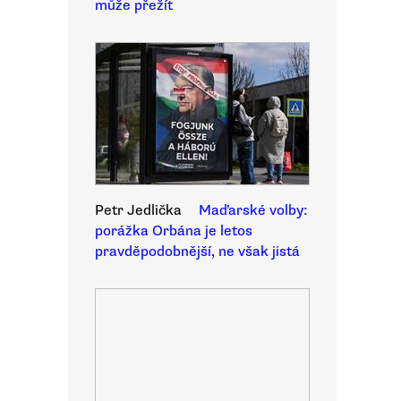
může přežít
Petr Jedlička
Maďarské volby:
porážka Orbána je letos
pravděpodobnější, ne však jistá