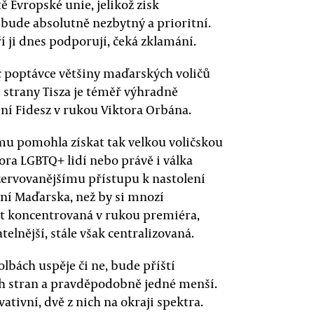
ě Evropské unie, jelikož zisk
bude absolutně nezbytný a prioritní.
ří ji dnes podporují, čeká zklamání.
íc poptávce většiny maďarských voličů
 strany Tisza je téměř výhradně
ní Fidesz v rukou Viktora Orbána.
u pomohla získat tak velkou voličskou
ora LGBTQ+ lidí nebo právě i válka
zervovanějšímu přístupu k nastolení
ní Maďarska, než by si mnozí
at koncentrovaná v rukou premiéra,
telnější, stále však centralizovaná.
olbách uspěje či ne, bude příští
h stran a pravděpodobně jedné menší.
ativní, dvě z nich na okraji spektra.