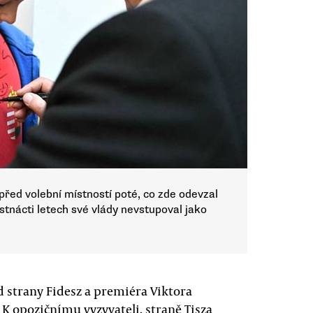
 před volební místností poté, co zde odevzal
estnácti letech své vlády nevstupoval jako
ád strany Fidesz a premiéra Viktora
K opozičnímu vyzyvateli, straně Tisza