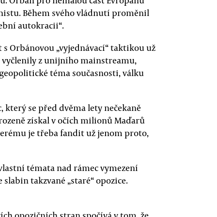
ou. Orbán pro nemalou část Evropanů
onistu. Během svého vládnutí proměnil
ební autokracii“.
t s Orbánovou „vyjednávací“ taktikou už
ě vyčlenily z unijního mainstreamu,
geopolitické téma současnosti, válku
c, který se před dvěma lety nečekaně
irozeně získal v očích milionů Maďarů
terému je třeba fandit už jenom proto,
 vlastní témata nad rámec vymezení
 slabin takzvané „staré“ opozice.
cích opozičních stran spočívá v tom, že