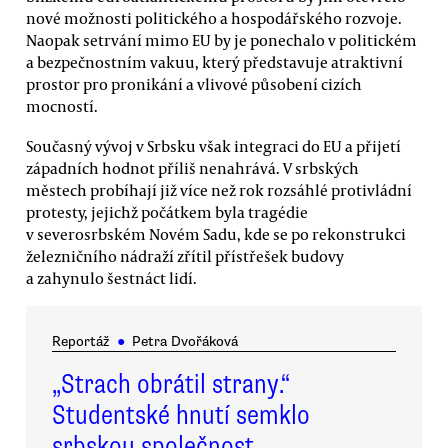
nové možnosti politického a hospodářského rozvoje.
Naopak setrvání mimo EU by je ponechalo v politickém
a bezpečnostním vakuu, který představuje atraktivní
prostor pro pronikání a vlivové působení cizích
mocností.
Současný vývoj v Srbsku však integraci do EU a přijetí
západních hodnot příliš nenahrává. V srbských
městech probíhají již více než rok rozsáhlé protivládní
protesty, jejichž počátkem byla tragédie
v severosrbském Novém Sadu, kde se po rekonstrukci
železničního nádraží zřítil přístřešek budovy
a zahynulo šestnáct lidí.
Reportáž
●
Petra Dvořáková
„Strach obrátil strany.“
Studentské hnutí semklo
srbskou společnost