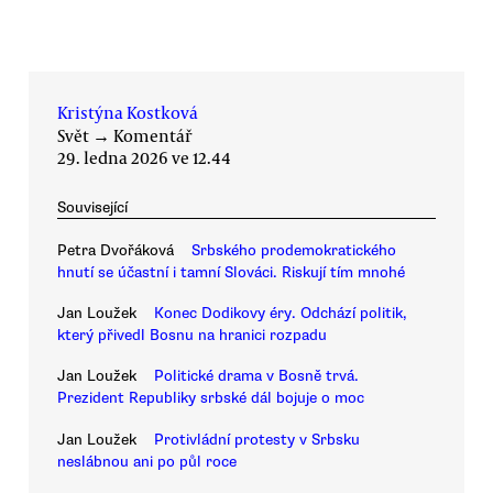
Kristýna Kostková
Svět
→
Komentář
29. ledna 2026 ve 12.44
Související
Petra Dvořáková
Srbského prodemokratického
hnutí se účastní i tamní Slováci. Riskují tím mnohé
Jan Loužek
Konec Dodikovy éry. Odchází politik,
který přivedl Bosnu na hranici rozpadu
Jan Loužek
Politické drama v Bosně trvá.
Prezident Republiky srbské dál bojuje o moc
Jan Loužek
Protivládní protesty v Srbsku
neslábnou ani po půl roce