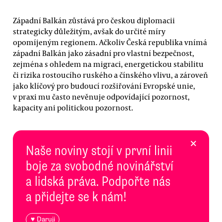
Západní Balkán zůstává pro českou diplomacii
strategicky důležitým, avšak do určité míry
opomíjeným regionem. Ačkoliv Česká republika vnímá
západní Balkán jako zásadní pro vlastní bezpečnost,
zejména s ohledem na migraci, energetickou stabilitu
či rizika rostoucího ruského a čínského vlivu, a zároveň
jako klíčový pro budoucí rozšiřování Evropské unie,
v praxi mu často nevěnuje odpovídající pozornost,
kapacity ani politickou pozornost.
×
Naše noviny stojí v první linii
boje za svobodné novinářství
a lidská práva. Podpořte nás
a přidejte se k nám!
♥ Daruji