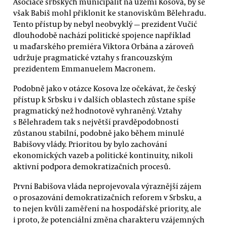
Asociace srbských municipalit na území Kosova, by se
však Babiš mohl přiklonit ke stanoviskům Bělehradu.
Tento přístup by nebyl neobvyklý — prezident Vučić
dlouhodobě nachází politické spojence například
u maďarského premiéra Viktora Orbána a zároveň
udržuje pragmatické vztahy s francouzským
prezidentem Emmanuelem Macronem.
Podobně jako v otázce Kosova lze očekávat, že český
přístup k Srbsku i v dalších oblastech zůstane spíše
pragmatický než hodnotově vyhraněný. Vztahy
s Bělehradem tak s největší pravděpodobností
zůstanou stabilní, podobně jako během minulé
Babišovy vlády. Prioritou by bylo zachování
ekonomických vazeb a politické kontinuity, nikoli
aktivní podpora demokratizačních procesů.
První Babišova vláda neprojevovala výraznější zájem
o prosazování demokratizačních reforem v Srbsku, a
to nejen kvůli zaměření na hospodářské priority, ale
i proto, že potenciální změna charakteru vzájemných