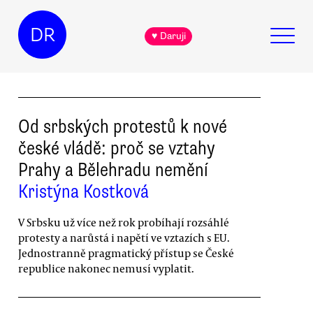
DR
♥ Daruji
Od srbských protestů k nové
české vládě: proč se vztahy
Prahy a Bělehradu nemění
Kristýna Kostková
V Srbsku už více než rok probíhají rozsáhlé
protesty a narůstá i napětí ve vztazích s EU.
Jednostranně pragmatický přístup se České
republice nakonec nemusí vyplatit.