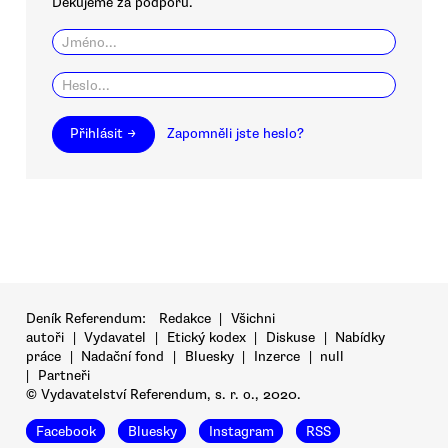
Děkujeme za podporu.
Přihlásit →
Zapomněli jste heslo?
Deník Referendum:
Redakce
|
Všichni
autoři
|
Vydavatel
|
Etický kodex
|
Diskuse
|
Nabídky
práce
|
Nadační fond
|
Bluesky
|
Inzerce
|
null
|
Partneři
© Vydavatelství Referendum, s. r. o., 2020.
Facebook
Bluesky
Instagram
RSS