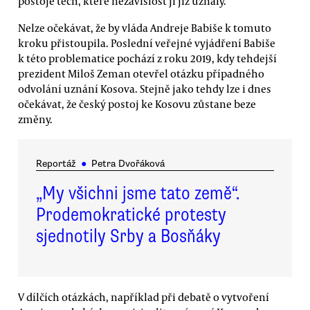
postoje těch, které nezávislost ji již uznaly.
Nelze očekávat, že by vláda Andreje Babiše k tomuto
kroku přistoupila. Poslední veřejné vyjádření Babiše
k této problematice pochází z roku 2019, kdy tehdejší
prezident Miloš Zeman otevřel otázku případného
odvolání uznání Kosova. Stejně jako tehdy lze i dnes
očekávat, že český postoj ke Kosovu zůstane beze
změny.
Reportáž
●
Petra Dvořáková
„My všichni jsme tato země“.
Prodemokratické protesty
sjednotily Srby a Bosňáky
V dílčích otázkách, například při debatě o vytvoření