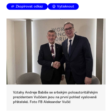
Zkopírovat odkaz
Vytisknout
Vztahy Andreje Babiše se srbským poloautoritářským
prezidentem Vučićem jsou na první pohled vysloveně
přátelské. Foto FB Aleksandar Vučić