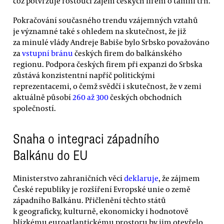
což potvrzuje rostoucí zájem českých firem o tamní trh.
Pokračování současného trendu vzájemných vztahů
je významné také s ohledem na skutečnost, že již
za minulé vlády Andreje Babiše bylo Srbsko považováno
za
vstupní bránu
českých firem do balkánského
regionu. Podpora českých firem při expanzi do Srbska
zůstává konzistentní napříč politickými
reprezentacemi, o čemž svědčí i skutečnost, že v zemi
aktuálně působí
260 až 300
českých obchodních
společností.
Snaha o integraci západního
Balkánu do EU
Ministerstvo zahraničních věcí
deklaruje
, že zájmem
České republiky je rozšíření Evropské unie o země
západního Balkánu. Přičlenění těchto států
k geograficky, kulturně, ekonomicky i hodnotově
blízkému euroatlantickému prostoru by jim otevřelo