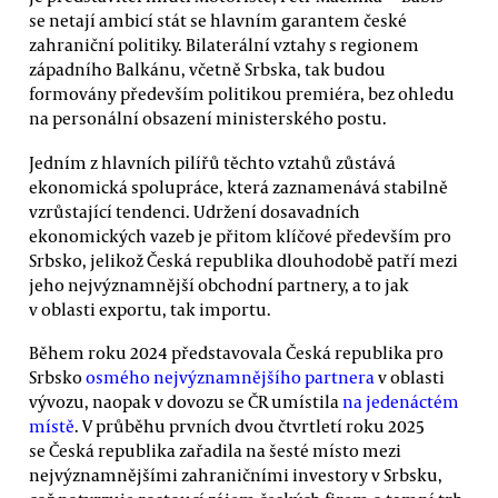
se netají ambicí stát se hlavním garantem české
zahraniční politiky. Bilaterální vztahy s regionem
západního Balkánu, včetně Srbska, tak budou
formovány především politikou premiéra, bez ohledu
na personální obsazení ministerského postu.
Jedním z hlavních pilířů těchto vztahů zůstává
ekonomická spolupráce, která zaznamenává stabilně
vzrůstající tendenci. Udržení dosavadních
ekonomických vazeb je přitom klíčové především pro
Srbsko, jelikož Česká republika dlouhodobě patří mezi
jeho nejvýznamnější obchodní partnery, a to jak
v oblasti exportu, tak importu.
Během roku 2024 představovala Česká republika pro
Srbsko
osmého nejvýznamnějšího partnera
v oblasti
vývozu, naopak v dovozu se ČR umístila
na jedenáctém
místě
. V průběhu prvních dvou čtvrtletí roku 2025
se Česká republika zařadila na šesté místo mezi
nejvýznamnějšími zahraničními investory v Srbsku,