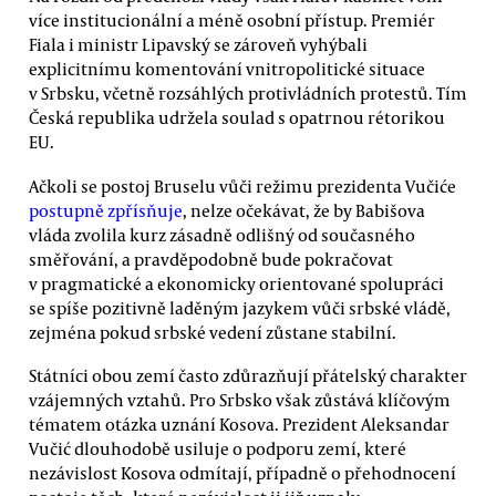
více institucionální a méně osobní přístup. Premiér
Fiala i ministr Lipavský se zároveň vyhýbali
explicitnímu komentování vnitropolitické situace
v Srbsku, včetně rozsáhlých protivládních protestů. Tím
Česká republika udržela soulad s opatrnou rétorikou
EU.
Ačkoli se postoj Bruselu vůči režimu prezidenta Vučiće
postupně zpřísňuje
, nelze očekávat, že by Babišova
vláda zvolila kurz zásadně odlišný od současného
směřování, a pravděpodobně bude pokračovat
v pragmatické a ekonomicky orientované spolupráci
se spíše pozitivně laděným jazykem vůči srbské vládě,
zejména pokud srbské vedení zůstane stabilní.
Státníci obou zemí často zdůrazňují přátelský charakter
vzájemných vztahů. Pro Srbsko však zůstává klíčovým
tématem otázka uznání Kosova. Prezident Aleksandar
Vučić dlouhodobě usiluje o podporu zemí, které
nezávislost Kosova odmítají, případně o přehodnocení