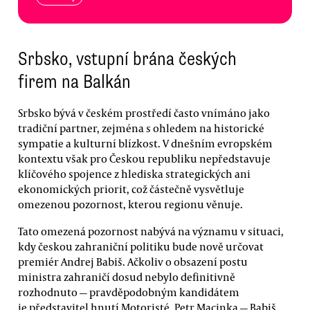
Srbsko, vstupní brána českých
firem na Balkán
Srbsko bývá v českém prostředí často vnímáno jako
tradiční partner, zejména s ohledem na historické
sympatie a kulturní blízkost. V dnešním evropském
kontextu však pro Českou republiku nepředstavuje
klíčového spojence z hlediska strategických ani
ekonomických priorit, což částečně vysvětluje
omezenou pozornost, kterou regionu věnuje.
Tato omezená pozornost nabývá na významu v situaci,
kdy českou zahraniční politiku bude nově určovat
premiér Andrej Babiš. Ačkoliv o obsazení postu
ministra zahraničí dosud nebylo definitivně
rozhodnuto — pravděpodobným kandidátem
je představitel hnutí Motoristé, Petr Macinka — Babiš