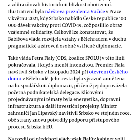
a zdůrazňovali historickou blízkost obou zemí.
Ilustrativní byla
návštěva prezidenta Vučiće
v Praze
v květnu 2021, kdy Srbsko nabídlo České republice 100
000 dávek vakcíny proti COVID-19, což posílilo obraz
vzájemné solidarity. Celkově lze konstatovat, že
Babišova vláda rozvíjela vztahy s Bělehradem v duchu
pragmatické a zároveň osobně vstřícné diplomacie.
Také vláda Petra Fialy (ODS, koalice SPOLU) v této linii
pokračovala, i když s menší intenzitou. Premiér Fiala
navštívil Srbsko v listopadu 2024 při
otevření Českého
domu
v Bělehradě. Jeho cesta byla výrazně zaměřena
na hospodářskou diplomacii, přičemž jej doprovázela
početná podnikatelská delegace. Klíčovými
projednávanými tématy byla energetika, dopravní
infrastruktura a další investiční projekty. Ministr
zahraničí Jan Lipavský navštívil Srbsko ve stejném roce,
obě strany znovu potvrdily podporu přístupového
procesu Srbska k EU.
Na rozdíl od předchozí vlády však Fialův kabinet volil