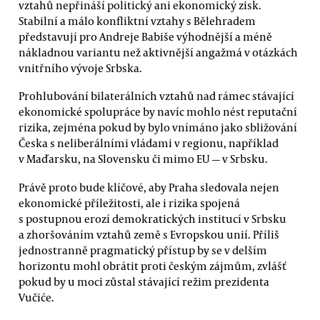
vztahů nepřináší politický ani ekonomický zisk.
Stabilní a málo konfliktní vztahy s Bělehradem
představují pro Andreje Babiše výhodnější a méně
nákladnou variantu než aktivnější angažmá v otázkách
vnitřního vývoje Srbska.
Prohlubování bilaterálních vztahů nad rámec stávající
ekonomické spolupráce by navíc mohlo nést reputační
rizika, zejména pokud by bylo vnímáno jako sbližování
Česka s neliberálními vládami v regionu, například
v Maďarsku, na Slovensku či mimo EU — v Srbsku.
Právě proto bude klíčové, aby Praha sledovala nejen
ekonomické příležitosti, ale i rizika spojená
s postupnou erozí demokratických institucí v Srbsku
a zhoršováním vztahů země s Evropskou unií. Příliš
jednostranně pragmatický přístup by se v delším
horizontu mohl obrátit proti českým zájmům, zvlášť
pokud by u moci zůstal stávající režim prezidenta
Vučiće.