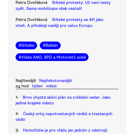
Petra Dvořáková
Srbské protesty: Už není cesty
zpět. Sama mobilizace však nestačí
Petra Dvořáková
Srbské protesty se šíří jako
oheň. A přinášejí naději pro celou Evropu
#
Srbsko
#
Balkán
#
Vláda ANO, SPD a Motoristů sobě
Nejčtenější
Nejdiskutovanější
24 hod
týden
měsíc
1.
Brno chystá akční plán na zvládání veder. Jako
jediné krajské město
2.
Český orloj nepotrestaných viníků a trestaných
obětí
3.
Homofobie je pro vládu jen jedním z nástrojů