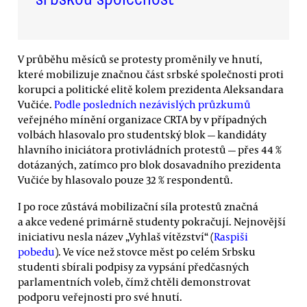
V průběhu měsíců se protesty proměnily ve hnutí,
které mobilizuje značnou část srbské společnosti proti
korupci a politické elitě kolem prezidenta Aleksandara
Vučiće.
Podle posledních nezávislých průzkumů
veřejného mínění organizace CRTA by v případných
volbách hlasovalo pro studentský blok — kandidáty
hlavního iniciátora protivládních protestů — přes 44 %
dotázaných, zatímco pro blok dosavadního prezidenta
Vučiće by hlasovalo pouze 32 % respondentů.
I po roce zůstává mobilizační síla protestů značná
a akce vedené primárně studenty pokračují. Nejnovější
iniciativu nesla název „Vyhlaš vítězství“ (
Raspiši
pobedu
). Ve více než stovce měst po celém Srbsku
studenti sbírali podpisy za vypsání předčasných
parlamentních voleb, čímž chtěli demonstrovat
podporu veřejnosti pro své hnutí.