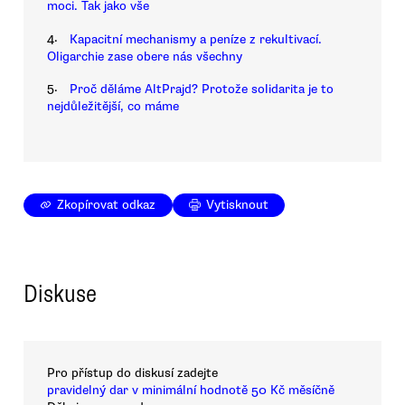
moci. Tak jako vše
4.
Kapacitní mechanismy a peníze z rekultivací.
Oligarchie zase obere nás všechny
5.
Proč děláme AltPrajd? Protože solidarita je to
nejdůležitější, co máme
Zkopírovat odkaz
Vytisknout
Diskuse
Pro přístup do diskusí zadejte
pravidelný dar v minimální hodnotě 50 Kč měsíčně