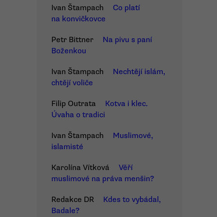
Ivan Štampach
Co platí
na konvičkovce
Petr Bittner
Na pivu s paní
Boženkou
Ivan Štampach
Nechtějí islám,
chtějí voliče
Filip Outrata
Kotva i klec.
Úvaha o tradici
Ivan Štampach
Muslimové,
islamisté
Karolína Vítková
Věří
muslimové na práva menšin?
Redakce DR
Kdes to vybádal,
Badale?