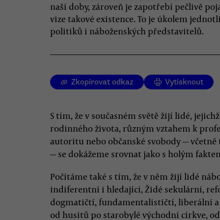
naší doby, zároveň je zapotřebí pečlivě poj
vize takové existence. To je úkolem jednotl
politiků i náboženských představitelů.
Zkopírovat odkaz
Vytisknout
S tím, že v současném světě žijí lidé, jejich
rodinného života, různým vztahem k profe
autoritu nebo občanské svobody — včetně t
— se dokážeme srovnat jako s holým fakte
Počítáme také s tím, že v něm žijí lidé ná
indiferentní i hledající, Židé sekulární, re
dogmatičtí, fundamentalističtí, liberální
od husitů po starobylé východní církve, o