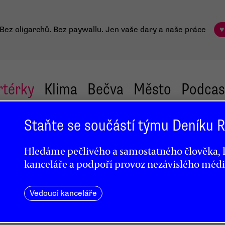
Bez oligarchů. Bez paywallu.
Jen vaše dary a naše práce
♥
rtérky
Klima
Bečva
Město
Podcas
Staňte se součástí týmu Deníku
Hledáme pečlivého a samostatného člověka, k
kanceláře a podpoří provoz nezávislého médi
Vedoucí kanceláře
mezi
ktem