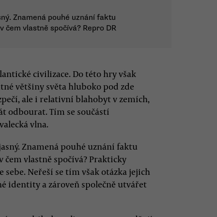
sný. Znamená pouhé uznání faktu
 v čem vlastně spočívá? Repro DR
ntické civilizace. Do této hry však
tné většiny světa hluboko pod zde
ečí, ale i relativní blahobyt v zemích,
tát odbourat. Tím se součástí
valecká vlna.
jasný. Znamená pouhé uznání faktu
v čem vlastně spočívá? Prakticky
sebe. Neřeší se tím však otázka jejich
šné identity a zároveň společně utvářet