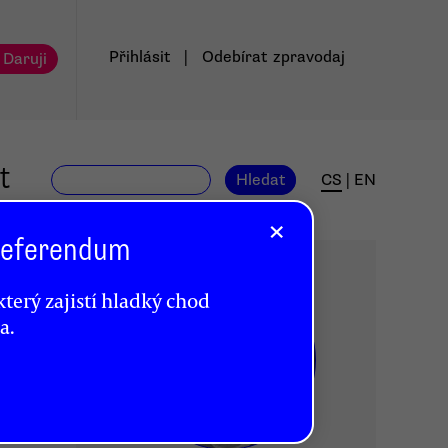
Přihlásit
|
Odebírat
zpravodaj
 Daruji
t
Hledat
CS
|
EN
×
 Referendum
terý zajistí hladký chod
a.