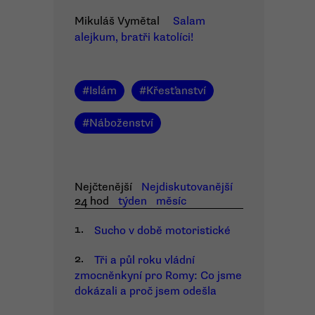
Mikuláš Vymětal
Salam
alejkum, bratři katolíci!
#
Islám
#
Křesťanství
#
Náboženství
Nejčtenější
Nejdiskutovanější
24 hod
týden
měsíc
1.
Sucho v době motoristické
2.
Tři a půl roku vládní
zmocněnkyní pro Romy: Co jsme
dokázali a proč jsem odešla