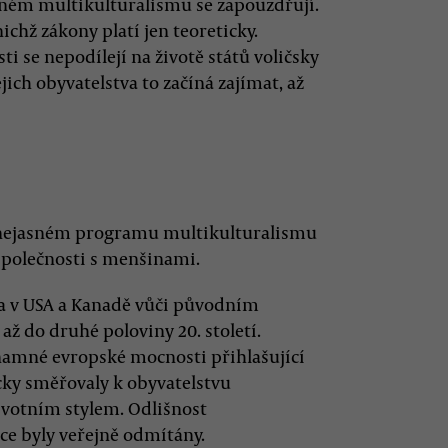
aném multikulturalismu se zapouzdřují.
ichž zákony platí jen teoreticky.
i se nepodílejí na životě států voličsky
jich obyvatelstva to začíná zajímat, až
o nejasném programu multikulturalismu
společnosti s menšinami.
ala v USA a Kanadě vůči původním
 do druhé poloviny 20. století.
ýznamné evropské mocnosti přihlašující
icky směřovaly k obyvatelstvu
votním stylem. Odlišnost
ce byly veřejně odmítány.