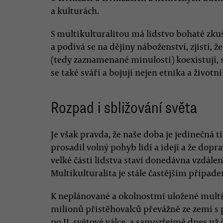
a kulturách.
S multikulturalitou má lidstvo bohaté zkuš
a podívá se na dějiny náboženství, zjistí,
(tedy zaznamenané minulosti) koexistují, s
se také sváří a bojují nejen etnika a životní 
Rozpad i sbližování světa
Je však pravda, že naše doba je jedinečná tí
prosadil volný pohyb lidí a idejí a že do
velké části lidstva staví donedávna vzdálen
Multikulturalita je stále častějším případe
K neplánované a okolnostmi uložené multik
milionů přistěhovalců převážně ze zemí s 
po II. světové válce, a samozřejmě dnes už 