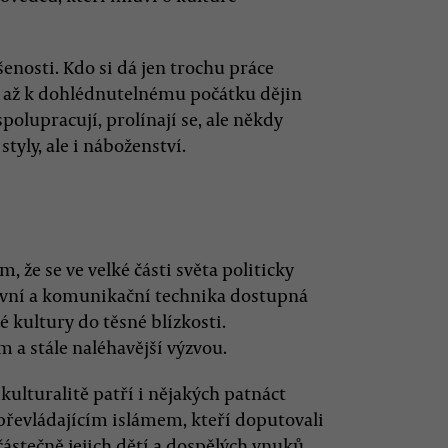
enosti. Kdo si dá jen trochu práce
 že až k dohlédnutelnému počátku dějin
polupracují, prolínají se, ale někdy
styly, ale i náboženství.
m, že se ve velké části světa politicky
pravní a komunikační technika dostupná
é kultury do těsné blízkosti.
m a stále naléhavější výzvou.
ulturalitě patří i nějakých patnáct
převládajícím islámem, kteří doputovali
částečně jejich dětí a dospělých vnuků.