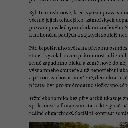
Byli to muslimové, kteří využili práva vo
včetně jejích tehdejších „zámořských depar
pozvaní poválečnými vládami zničeného N
k milionům padlých a zajatých zoufalý nedo
Pád bipolárního světa na přelomu osmdes
století vyvolal novou přítomnost lidí s o
země západního bloku a země nově do něj p
významného soupeře a už nepotřebují ukazo
a přitom zachovat otevřené, demokratické
přestal být pro směrodatné složky společ
Tržní ekonomika bez přívlastků ukazuje zn
společnosti a fungování státu, který začín
reálně oligarchický. Sociální kontrast se 