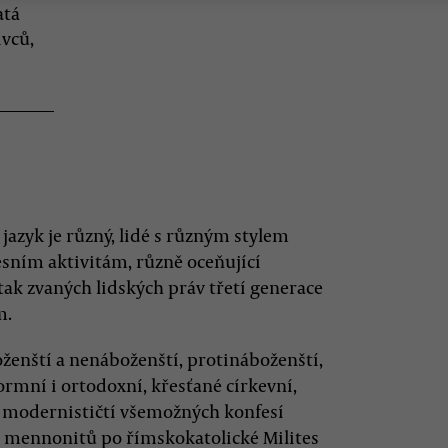
atá
ivců,
ž jazyk je různý, lidé s různým stylem
sním aktivitám, různě oceňující
ak zvaných lidských práv třetí generace
m.
boženští a nenáboženští, protináboženští,
formní i ortodoxní, křesťané církevní,
 a modernističtí všemožných konfesí
d mennonitů po římskokatolické Milites