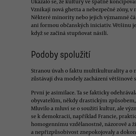
Ukázalo se, že kultury ve špatně koncipov
Vznikají nová ghetta a nebezpečné zóny, v n
Některé minority nebo jejich významné část
ani formou občanských iniciativ. Většinu je
když se začíná stupňovat násilí.
Podoby spolužití
Stranou úvah o faktu multikulturality a 
zůstávají dva modely zacházení většinové 
První je asimilace. Ta se fakticky odehráv
obyvatelům, někdy drastickým způsobem, až
Mluvilo a mluví se o soužití kultur, ale v
se k demokracii, například Francie, prakt
homogennímu vzdělanostně, názorově a ži
a nepřizpůsobivost znepokojovaly a dokon