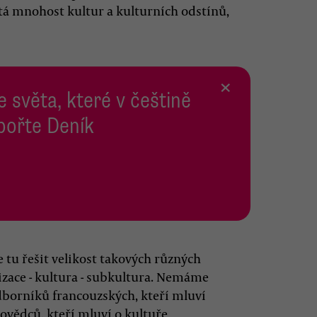
hatá mnohost kultur a kulturních odstínů,
×
e světa, které v češtině
pořte Deník
 tu řešit velikost takových různých
izace - kultura - subkultura. Nemáme
dborníků francouzských, kteří mluví
hovědců, kteří mluví o kultuře