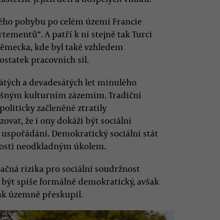
lného pohybu po celém území Francie
tementů“. A patří k ní stejně tak Turci
ěmecka, kde byl také vzhledem
statek pracovních sil.
átých a devadesátých let minulého
dlišným kulturním zázemím. Tradiční
oliticky začleněné ztratily
vat, že i ony dokáží být sociální
 uspořádání. Demokratický sociální stát
nosti neodkladným úkolem.
ačná rizika pro sociální soudržnost
á být spíše formálně demokratický, avšak
však územně přeskupil.