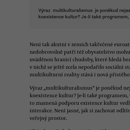
Výraz multikulturalismus je poněkud neja
koexistence kultur? Je-li také programem,
Není tak akutní v zemích takřečené euroatla
nedobrovolně patří též obyvatelstvo mohu
uváděnou hranicí chudoby, které hledá bezp
v nichž se ještě zcela nepodařilo sociální s
multikulturní reality stává i nová přistěho
Výraz „multikulturalismus“ je poněkud ne
koexistence kultur? Je-li také programem, 
to znamená podporu existence kultur vedle 
interakce. Není jasné, jak si zachovat odli
veřejný prostor.