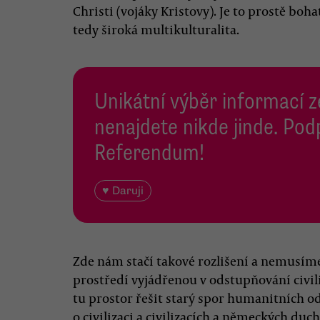
Christi (vojáky Kristovy). Je to prostě bo
tedy široká multikulturalita.
Unikátní výběr informací z
nenajdete nikde jinde. Pod
Referendum!
♥ Daruji
Zde nám stačí takové rozlišení a nemusíme
prostředí vyjádřenou v odstupňování civil
tu prostor řešit starý spor humanitních o
o civilizaci a civilizacích a německých duc