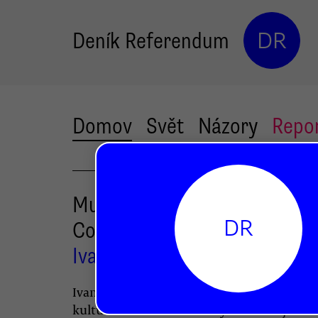
Deník Referendum
DR
Domov
Svět
Názory
Repo
Multikulturalismus je mrtev!
DR
Co po něm?
Ivan Štampach
Ivan Štampach popisuje možnosti vztahů 
kulturami. Soužití rozličných kultur je fa