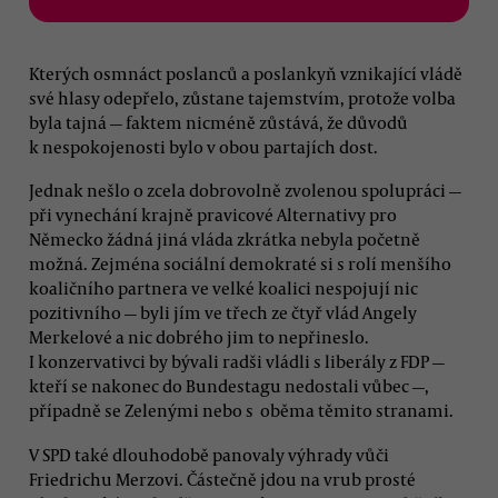
Kterých osmnáct poslanců a poslankyň vznikající vládě
své hlasy odepřelo, zůstane tajemstvím, protože volba
byla tajná — faktem nicméně zůstává, že důvodů
k nespokojenosti bylo v obou partajích dost.
Jednak nešlo o zcela dobrovolně zvolenou spolupráci —
při vynechání krajně pravicové Alternativy pro
Německo žádná jiná vláda zkrátka nebyla početně
možná. Zejména sociální demokraté si s rolí menšího
koaličního partnera ve velké koalici nespojují nic
pozitivního — byli jím ve třech ze čtyř vlád Angely
Merkelové a nic dobrého jim to nepřineslo.
I konzervativci by bývali radši vládli s liberály z FDP —
kteří se nakonec do Bundestagu nedostali vůbec —,
případně se Zelenými nebo s oběma těmito stranami.
V SPD také dlouhodobě panovaly výhrady vůči
Friedrichu Merzovi. Částečně jdou na vrub prosté