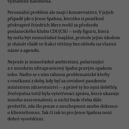
významně nalomená.
Personální problém ale mají i konzervativci. V jejich
případě jde o Jense Spahna, kterého si poněkud
překvapivě Friedrich Merz zvolil za předsedu
poslaneckého klubu CDU/CSU — tedy figuru, která
by měla být mimořádně loajální, protože jejím úkolem
je shánět vládě ve frakci většiny bez ohledu na vlastní
názor a agendu.
Nejenže je mimořádně ambiciózní, polarizující
a v mnohém ultrapravicový Spahn pravým opakem
toho. Nadto se s ním táhnou problematické kšefty
s rouškami z doby, kdy byl za covidové pandemie
ministrem zdravotnictví — a právě ty ho nyní doběhly.
Zveřejněna totiž byla vyšetřovací zpráva, která ukazuje
mnoho nesrovnalostí, u nichž bude třeba dále
prošetřit, zda šlo pouze o neschopnost anebo dokonce
o klientelismus. Tak či tak to pro Jense Spahna není
dobré vysvědčení.