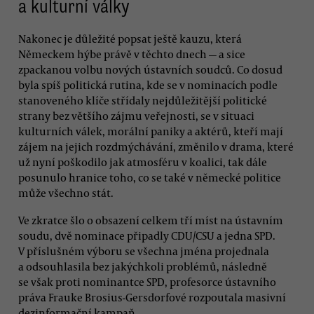
a kulturní války
Nakonec je důležité popsat ještě kauzu, která
Německem hýbe právě v těchto dnech — a sice
zpackanou volbu nových ústavních soudců. Co dosud
byla spíš politická rutina, kde se v nominacích podle
stanoveného klíče střídaly nejdůležitější politické
strany bez většího zájmu veřejnosti, se v situaci
kulturních válek, morální paniky a aktérů, kteří mají
zájem na jejich rozdmýchávání, změnilo v drama, které
už nyní poškodilo jak atmosféru v koalici, tak dále
posunulo hranice toho, co se také v německé politice
může všechno stát.
Ve zkratce šlo o obsazení celkem tří míst na ústavním
soudu, dvě nominace připadly CDU/CSU a jedna SPD.
V příslušném výboru se všechna jména projednala
a odsouhlasila bez jakýchkoli problémů, následně
se však proti nominantce SPD, profesorce ústavního
práva Frauke Brosius-Gersdorfové rozpoutala masivní
dezinformační kampaň.