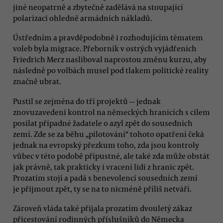
jiné neopatrně a zbytečně zadělává na stoupající
polarizaci ohledně armádních nákladů.
Ústředním a pravděpodobně i rozhodujícím tématem
voleb byla migrace. Přeborník v ostrých vyjádřeních
Friedrich Merz nasliboval naprostou změnu kurzu, aby
následně po volbách musel pod tlakem politické reality
značně ubrat.
Pustil se zejména do tří projektů — jednak
znovuzavedení kontrol na německých hranicích s cílem
posílat případné žadatele o azyl zpět do sousedních
zemí. Zde se za běhu „pilotování“ tohoto opatření čeká
jednak na evropský přezkum toho, zda jsou kontroly
vůbec v této podobě přípustné, ale také zda může obstát
jak právně, tak prakticky i vracení lidí z hranic zpět.
Prozatím stojí a padá s benevolencí sousedních zemí
je přijmout zpět, ty se na to nicméně příliš netváří.
Zároveň vláda také přijala prozatím dvouletý zákaz
přicestování rodinných příslušníků do Německa