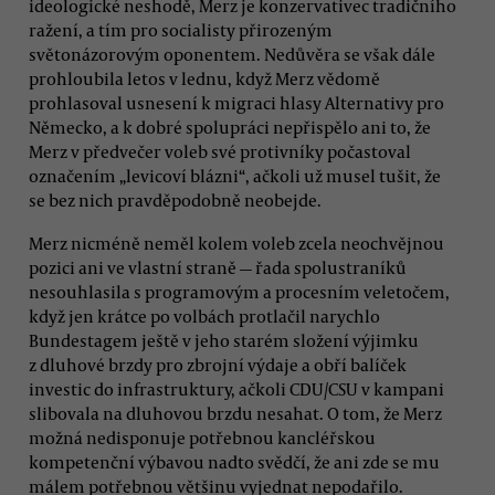
ideologické neshodě, Merz je konzervativec tradičního
ražení, a tím pro socialisty přirozeným
světonázorovým oponentem. Nedůvěra se však dále
prohloubila letos v lednu, když Merz vědomě
prohlasoval usnesení k migraci hlasy Alternativy pro
Německo, a k dobré spolupráci nepřispělo ani to, že
Merz v předvečer voleb své protivníky počastoval
označením „levicoví blázni“, ačkoli už musel tušit, že
se bez nich pravděpodobně neobejde.
Merz nicméně neměl kolem voleb zcela neochvějnou
pozici ani ve vlastní straně — řada spolustraníků
nesouhlasila s programovým a procesním veletočem,
když jen krátce po volbách protlačil narychlo
Bundestagem ještě v jeho starém složení výjimku
z dluhové brzdy pro zbrojní výdaje a obří balíček
investic do infrastruktury, ačkoli CDU/CSU v kampani
slibovala na dluhovou brzdu nesahat. O tom, že Merz
možná nedisponuje potřebnou kancléřskou
kompetenční výbavou nadto svědčí, že ani zde se mu
málem potřebnou většinu vyjednat nepodařilo.