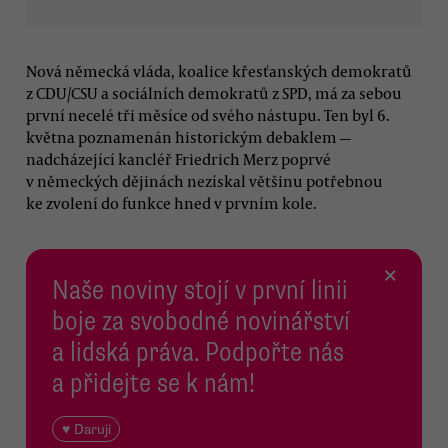
Nová německá vláda, koalice křesťanských demokratů
z CDU/CSU a sociálních demokratů z SPD, má za sebou
první necelé tři měsíce od svého nástupu. Ten byl 6.
května poznamenán historickým debaklem —
nadcházející kancléř Friedrich Merz poprvé
v německých dějinách nezískal většinu potřebnou
ke zvolení do funkce hned v prvním kole.
×
Naše noviny stojí v první linii
boje za svobodné novinářství
a lidská práva. Podpořte nás
a přidejte se k nám!
♥ Daruji