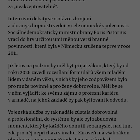
za „neakceptovatelné“.
Intenzivní debaty se o otázce zbrojení
a obranyschopnosti vedou v celé německé společnosti.
Sociálnědemokratický ministr obrany Boris Pistorius
vrací do hry určitou umírněnou verzi branné
povinnosti, která byla v Německu zrušená teprve v roce
2011.
Již letos na podzim by měl být přijat zákon, který by od
roku 2026 zavedl rozesílání formulářů všem mladým
lidem v daném věku, z nichž by jeho zodpovězení bylo
pro muže povinné a pro ženy dobrovolné. Měli by se
v něm vyjádřit ke svému zájmu o profesní kariéru
v armádě, na jehož základě by pak byli zváni k odvodu.
Vojenská služba by tak nadále zůstala dobrovolná
a profesionální, do systému by ale byl zabudován
moment, který by každého donutil se zamyslet nad tím,
zde pro něj nepřichází v úvahu. Zároveň má však zákon
obsahovat i pravomoc Bundestagu v případech