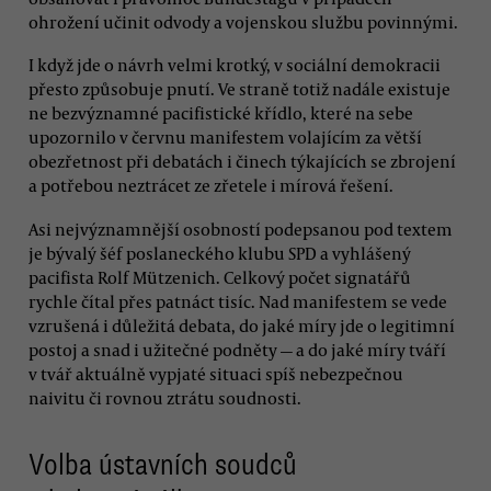
ohrožení učinit odvody a vojenskou službu povinnými.
I když jde o návrh velmi krotký, v sociální demokracii
přesto způsobuje pnutí. Ve straně totiž nadále existuje
ne bezvýznamné pacifistické křídlo, které na sebe
upozornilo v červnu manifestem volajícím za větší
obezřetnost při debatách i činech týkajících se zbrojení
a potřebou neztrácet ze zřetele i mírová řešení.
Asi nejvýznamnější osobností podepsanou pod textem
je bývalý šéf poslaneckého klubu SPD a vyhlášený
pacifista Rolf Mützenich. Celkový počet signatářů
rychle čítal přes patnáct tisíc. Nad manifestem se vede
vzrušená i důležitá debata, do jaké míry jde o legitimní
postoj a snad i užitečné podněty — a do jaké míry tváří
v tvář aktuálně vypjaté situaci spíš nebezpečnou
naivitu či rovnou ztrátu soudnosti.
Volba ústavních soudců