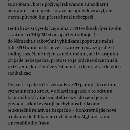
za osobami, které požívají takzvanou subsidiární
ochranu — nemají sice právo na opravdový azyl, ale
v zemi původu jim přesto hrozí nebezpečí.
Tento krok si vyvolal zejména v SPD velké skřípění zubů
— zatímco CDU/CSU si od opatření slibuje, že
do Německa s takovými vyhlídkami poputuje méně
lidí, SPD tomu příliš nevěří a zároveň považuje držet
rodiny rozdělené nejen za nehumánní, ale i v krajním
případě nebezpečné, protože to je právě izolace mužů
v cizí zemi, která může vést namísto k integraci k jejich
radikalizaci.
Do třetice pak určité výhrady v SPD panují i k třetímu
významnému kroku v oblasti migrace, a to odsunu
kriminálníků z řad žadatelů o azyl do zemí jejich
původu, ačkoli existují pochybnosti, zda tam
je skutečně relativně bezpečno — konkrétně jde nově
o odsuny do Talibánem ovládaného Afghánistánu
a nestabilního Iráku.