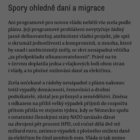
Spory ohledně daní a migrace
Ani programově pro novou vládu neběží vše zcela podle
plánu. Její programové prohlášení nevytyčuje žádný
jasně definovatelný, ambiciózní vládní projekt, jde spíš
o skrumáž jednotlivostí a kompromisů, u mnoha, které
by snad i ambiciózněji zněly, se skví nenápadná větička
„za předpokladu ufinancovatelnosti“. Právě na tu
v červnu doplatila jedna z vlajkových lodí obou stran
i vlády, a to plošné snižování daně za elektřinu.
Zcela nečekaně a rádoby nenápadně z plánu nakonec
totiž vypadly domácnosti, řemeslníci a drobní
podnikatelé, zůstal jen průmysl a zemědělství. Změna
s odkazem na příliš velký výpadek příjmů do rozpočtu
přitom přišla ve stejném týdnu, kdy se Německo spolu
s ostatními členskými státy NATO zavázalo dávat
na zbrojení pět procent HPD, což ročně dělá dvě stě
miliard euro, zatímco výpadek z plošného snížení daně
za elektřinu by činil pouhých osm. Vláda si tak mimo