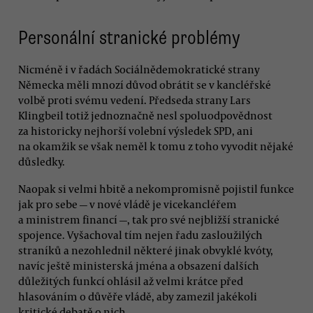
Personální stranické problémy
Nicméně i v řadách Sociálnědemokratické strany
Německa měli mnozí důvod obrátit se v kancléřské
volbě proti svému vedení. Předseda strany Lars
Klingbeil totiž jednoznačně nesl spoluodpovědnost
za historicky nejhorší volební výsledek SPD, ani
na okamžik se však neměl k tomu z toho vyvodit nějaké
důsledky.
Naopak si velmi hbitě a nekompromisně pojistil funkce
jak pro sebe — v nové vládě je vicekancléřem
a ministrem financí —, tak pro své nejbližší stranické
spojence. Vyšachoval tím nejen řadu zasloužilých
straníků a nezohlednil některé jinak obvyklé kvóty,
navíc ještě ministerská jména a obsazení dalších
důležitých funkcí ohlásil až velmi krátce před
hlasováním o důvěře vládě, aby zamezil jakékoli
kritické debatě o nich.