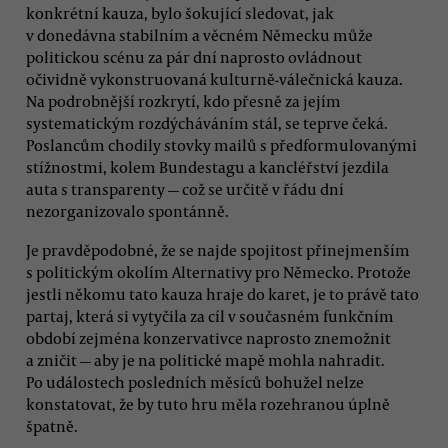
konkrétní kauza, bylo šokující sledovat, jak
v donedávna stabilním a věcném Německu může
politickou scénu za pár dní naprosto ovládnout
očividně vykonstruovaná kulturně-válečnická kauza.
Na podrobnější rozkrytí, kdo přesně za jejím
systematickým rozdýcháváním stál, se teprve čeká.
Poslancům chodily stovky mailů s předformulovanými
stížnostmi, kolem Bundestagu a kancléřství jezdila
auta s transparenty — což se určitě v řádu dní
nezorganizovalo spontánně.
Je pravděpodobné, že se najde spojitost přinejmenším
s politickým okolím Alternativy pro Německo. Protože
jestli někomu tato kauza hraje do karet, je to právě tato
partaj, která si vytyčila za cíl v současném funkčním
období zejména konzervativce naprosto znemožnit
a zničit — aby je na politické mapě mohla nahradit.
Po událostech posledních měsíců bohužel nelze
konstatovat, že by tuto hru měla rozehranou úplně
špatně.