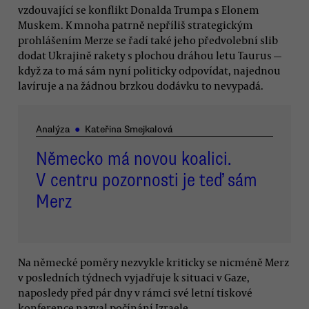
vzdouvající se konflikt Donalda Trumpa s Elonem
Muskem. K mnoha patrně nepříliš strategickým
prohlášením Merze se řadí také jeho předvolební slib
dodat Ukrajině rakety s plochou dráhou letu Taurus —
když za to má sám nyní politicky odpovídat, najednou
lavíruje a na žádnou brzkou dodávku to nevypadá.
Analýza
●
Kateřina Smejkalová
Německo má novou koalici.
V centru pozornosti je teď sám
Merz
Na německé poměry nezvykle kriticky se nicméně Merz
v posledních týdnech vyjadřuje k situaci v Gaze,
naposledy před pár dny v rámci své letní tiskové
konference nazval počínání Izraele