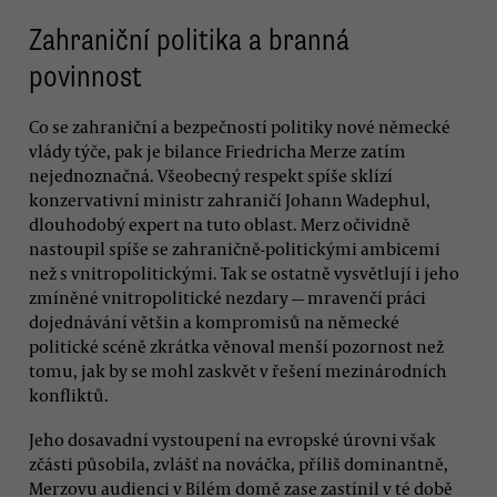
Zahraniční politika a branná
povinnost
Co se zahraniční a bezpečností politiky nové německé
vlády týče, pak je bilance Friedricha Merze zatím
nejednoznačná. Všeobecný respekt spíše sklízí
konzervativní ministr zahraničí Johann Wadephul,
dlouhodobý expert na tuto oblast. Merz očividně
nastoupil spíše se zahraničně-politickými ambicemi
než s vnitropolitickými. Tak se ostatně vysvětlují i jeho
zmíněné vnitropolitické nezdary — mravenčí práci
dojednávání většin a kompromisů na německé
politické scéně zkrátka věnoval menší pozornost než
tomu, jak by se mohl zaskvět v řešení mezinárodních
konfliktů.
Jeho dosavadní vystoupení na evropské úrovni však
zčásti působila, zvlášť na nováčka, příliš dominantně,
Merzovu audienci v Bílém domě zase zastínil v té době