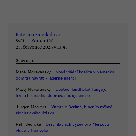
Kateřina Smejkalová
Svět
→
Komentář
25. července 2025 v 10.41
Související
Matěj Moravanský
Nová vládní koalice v Německu
odmítla návrat k jaderné energii
Matěj Moravanský
Deutschlandticket funguje:
levná hromadná doprava snižuje emise
Jürgen Mackert
Vítejte v Berlíně, hlavním městě
sionistického útlaku
Petr Jedlička
Šest hlavních výzev pro Merzovu
vládu v Německu