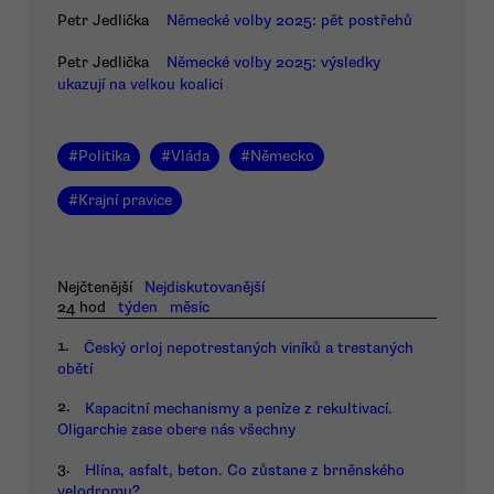
Petr Jedlička
Německé volby 2025: pět postřehů
Petr Jedlička
Německé volby 2025: výsledky
ukazují na velkou koalici
#
Politika
#
Vláda
#
Německo
#
Krajní pravice
Nejčtenější
Nejdiskutovanější
24 hod
týden
měsíc
1.
Český orloj nepotrestaných viníků a trestaných
obětí
2.
Kapacitní mechanismy a peníze z rekultivací.
Oligarchie zase obere nás všechny
3.
Hlína, asfalt, beton. Co zůstane z brněnského
velodromu?