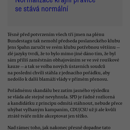
se stává normální
Těsně před potvrzením všech tří jmen na plénu
Bundestagu tak nemohl předseda poslaneckého klubu
Jens Spahn zaručit ve svém klubu potřebnou většinu —
zlé jazyky tvrdí, že to bylo mimo jiné dáno tím, že byl
sám příliš zaměstnán obhajováním se ve své rouškové
kauze — a tak se volba nových ústavních soudců
na poslední chvíli stáhla z jednacího pořádku, aby
nedošlo k další blamáži vlády v přímém přenosu.
Pořádnému skandálu bez zatím jasného výsledku
se vláda ale stejně nevyhnula. SPD je řádně rozlícená
a kandidátku z principu odmítá stáhnout, nebude přece
uhýbat vylhaným kampaním, CDU/CSU už ji ale kvůli
ztrátě tváře může akceptovat jen těžko.
Nad rámec toho, jak nakonec přesně dopadne tato