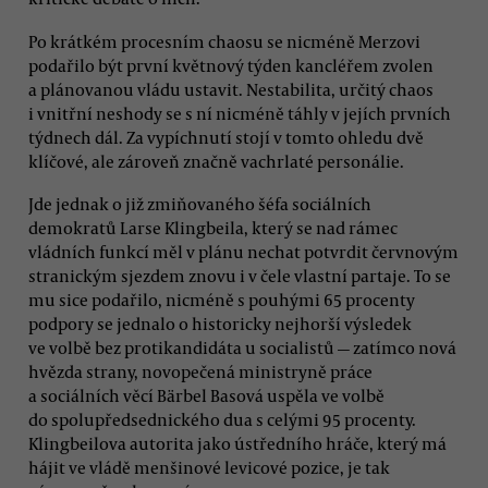
Po krátkém procesním chaosu se nicméně Merzovi
podařilo být první květnový týden kancléřem zvolen
a plánovanou vládu ustavit. Nestabilita, určitý chaos
i vnitřní neshody se s ní nicméně táhly v jejích prvních
týdnech dál. Za vypíchnutí stojí v tomto ohledu dvě
klíčové, ale zároveň značně vachrlaté personálie.
Jde jednak o již zmiňovaného šéfa sociálních
demokratů Larse Klingbeila, který se nad rámec
vládních funkcí měl v plánu nechat potvrdit červnovým
stranickým sjezdem znovu i v čele vlastní partaje. To se
mu sice podařilo, nicméně s pouhými 65 procenty
podpory se jednalo o historicky nejhorší výsledek
ve volbě bez protikandidáta u socialistů — zatímco nová
hvězda strany, novopečená ministryně práce
a sociálních věcí Bärbel Basová uspěla ve volbě
do spolupředsednického dua s celými 95 procenty.
Klingbeilova autorita jako ústředního hráče, který má
hájit ve vládě menšinové levicové pozice, je tak