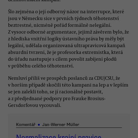
Šlo zejména o její odborný názor na interrupce, které
jsou v Německu sice v prvních týdnech těhotenství
beztrestné, nicméně pořád formálně nelegální.
Z vysoce odborné argumentace, jejímž závěrem bylo, že
z hlediska vnitřní logiky ústavního práva by měly být
legální, udělala organizovaná ultrapravicová kampaň
absurdní tvrzení, že je profesorka extremistka, která
do úřadu nastupuje s cílem povolit zabíjení plodů
v průběhu celého těhotenství.
Nemluví příliš ve prospěch poslanců za CDU/CSU, že
v horším případě skočili této kampani na lep a v lepším
se jen zalekli toho, se jí racionálně postavit,
a z předjednané podpory pro Frauke Brosius-
Gersdorfovou vycouvali.
Komentář
●
Jan-Werner Müller
Normalizace krajní pravice