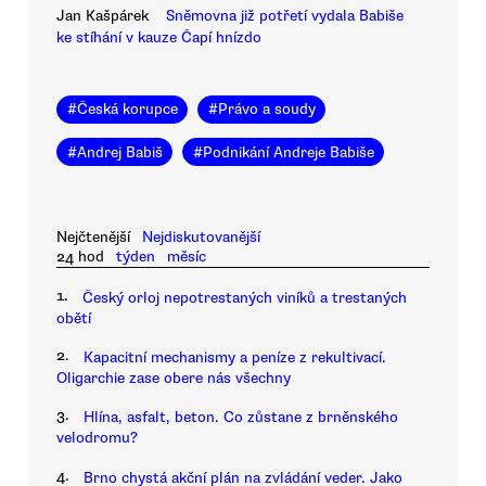
Jan Kašpárek
Sněmovna již potřetí vydala Babiše
ke stíhání v kauze Čapí hnízdo
#
Česká korupce
#
Právo a soudy
#
Andrej Babiš
#
Podnikání Andreje Babiše
Nejčtenější
Nejdiskutovanější
24 hod
týden
měsíc
1.
Český orloj nepotrestaných viníků a trestaných
obětí
2.
Kapacitní mechanismy a peníze z rekultivací.
Oligarchie zase obere nás všechny
3.
Hlína, asfalt, beton. Co zůstane z brněnského
velodromu?
4.
Brno chystá akční plán na zvládání veder. Jako