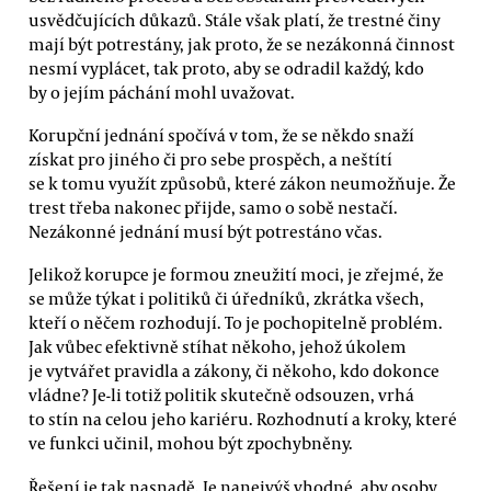
usvědčujících důkazů. Stále však platí, že trestné činy
mají být potrestány, jak proto, že se nezákonná činnost
nesmí vyplácet, tak proto, aby se odradil každý, kdo
by o jejím páchání mohl uvažovat.
Korupční jednání spočívá v tom, že se někdo snaží
získat pro jiného či pro sebe prospěch, a neštítí
se k tomu využít způsobů, které zákon neumožňuje. Že
trest třeba nakonec přijde, samo o sobě nestačí.
Nezákonné jednání musí být potrestáno včas.
Jelikož korupce je formou zneužití moci, je zřejmé, že
se může týkat i politiků či úředníků, zkrátka všech,
kteří o něčem rozhodují. To je pochopitelně problém.
Jak vůbec efektivně stíhat někoho, jehož úkolem
je vytvářet pravidla a zákony, či někoho, kdo dokonce
vládne? Je-li totiž politik skutečně odsouzen, vrhá
to stín na celou jeho kariéru. Rozhodnutí a kroky, které
ve funkci učinil, mohou být zpochybněny.
Řešení je tak nasnadě. Je nanejvýš vhodné, aby osoby