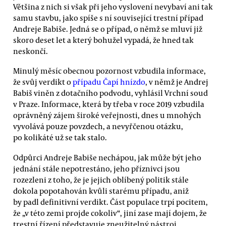
Většina z nich si však při jeho vyslovení nevybaví ani tak
samu stavbu, jako spíše s ní související trestní případ
Andreje Babiše. Jedná se o případ, o němž se mluví již
skoro deset let a který bohužel vypadá, že hned tak
neskončí.
Minulý měsíc obecnou pozornost vzbudila informace,
že svůj verdikt o
případu Čapí hnízdo
, v němž je Andrej
Babiš viněn z dotačního podvodu, vyhlásil Vrchní soud
v Praze. Informace, která by třeba v roce 2019 vzbudila
oprávněný zájem široké veřejnosti, dnes u mnohých
vyvolává pouze povzdech, a nevyřčenou otázku,
po kolikáté už se tak stalo.
Odpůrci Andreje Babiše nechápou, jak může být jeho
jednání stále nepotrestáno, jeho příznivci jsou
rozezleni z toho, že je jejich oblíbený politik stále
dokola popotahován kvůli starému případu, aniž
by padl definitivní verdikt. Část populace trpí pocitem,
že „v této zemi projde cokoliv“, jiní zase mají dojem, že
trestní řízení představuje zneužitelný nástroj