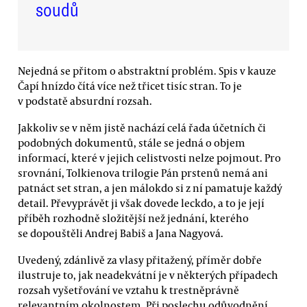
soudů
Nejedná se přitom o abstraktní problém. Spis v kauze
Čapí hnízdo čítá více než třicet tisíc stran. To je
v podstatě absurdní rozsah.
Jakkoliv se v něm jistě nachází celá řada účetních či
podobných dokumentů, stále se jedná o objem
informací, které v jejich celistvosti nelze pojmout. Pro
srovnání, Tolkienova trilogie Pán prstenů nemá ani
patnáct set stran, a jen málokdo si z ní pamatuje každý
detail. Převyprávět ji však dovede leckdo, a to je její
příběh rozhodně složitější než jednání, kterého
se dopouštěli Andrej Babiš a Jana Nagyová.
Uvedený, zdánlivě za vlasy přitažený, příměr dobře
ilustruje to, jak neadekvátní je v některých případech
rozsah vyšetřování ve vztahu k trestněprávně
relevantním okolnostem. Při poslechu odůvodnění