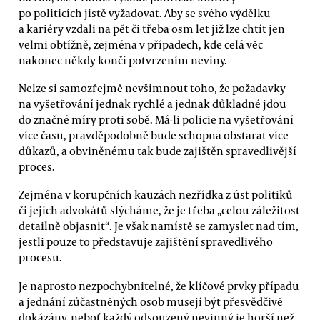
po politicích jistě vyžadovat. Aby se svého výdělku
a kariéry vzdali na pět či třeba osm let již lze chtít jen
velmi obtížně, zejména v případech, kde celá věc
nakonec někdy končí potvrzením neviny.
Nelze si samozřejmě nevšimnout toho, že požadavky
na vyšetřování jednak rychlé a jednak důkladné jdou
do značné míry proti sobě. Má-li policie na vyšetřování
více času, pravděpodobně bude schopna obstarat více
důkazů, a obviněnému tak bude zajištěn spravedlivější
proces.
Zejména v korupčních kauzách nezřídka z úst politiků
či jejich advokátů slýcháme, že je třeba „celou záležitost
detailně objasnit“. Je však namístě se zamyslet nad tím,
jestli pouze to představuje zajištění spravedlivého
procesu.
Je naprosto nezpochybnitelné, že klíčové prvky případu
a jednání zúčastněných osob musejí být přesvědčivě
dokázány, neboť každý odsouzený nevinný je horší než