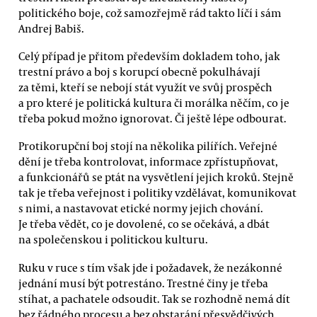
politického boje, což samozřejmě rád takto líčí i sám
Andrej Babiš.
Celý případ je přitom především dokladem toho, jak
trestní právo a boj s korupcí obecně pokulhávají
za těmi, kteří se nebojí stát využít ve svůj prospěch
a pro které je politická kultura či morálka něčím, co je
třeba pokud možno ignorovat. Či ještě lépe odbourat.
Protikorupční boj stojí na několika pilířích. Veřejné
dění je třeba kontrolovat, informace zpřístupňovat,
a funkcionářů se ptát na vysvětlení jejich kroků. Stejně
tak je třeba veřejnost i politiky vzdělávat, komunikovat
s nimi, a nastavovat etické normy jejich chování.
Je třeba vědět, co je dovolené, co se očekává, a dbát
na společenskou i politickou kulturu.
Ruku v ruce s tím však jde i požadavek, že nezákonné
jednání musí být potrestáno. Trestné činy je třeba
stíhat, a pachatele odsoudit. Tak se rozhodně nemá dít
bez řádného procesu a bez obstarání přesvědčivých