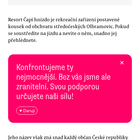
Resort Čapí hnízdo je rekreační zařízení postavené
kousek od obchvatu středočeských Olbramovic. Pokud
se soustředíte na jízdu a nevíte o něm, snadno jej
přehlédnete.
×
Konfrontujeme ty
nejmocnější. Bez vás jsme ale
zranitelní. Svou podporou
určujete naši sílu!
♥ Daruji
Jeho název však zná snad každý občan České republiky.