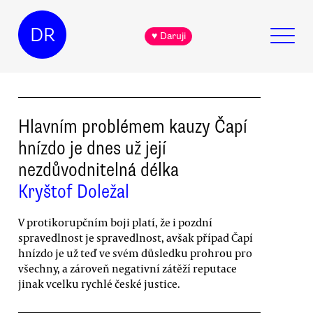
DR
♥ Daruji
Hlavním problémem kauzy Čapí
hnízdo je dnes už její
nezdůvodnitelná délka
Kryštof Doležal
V protikorupčním boji platí, že i pozdní
spravedlnost je spravedlnost, avšak případ Čapí
hnízdo je už teď ve svém důsledku prohrou pro
všechny, a zároveň negativní zátěží reputace
jinak vcelku rychlé české justice.