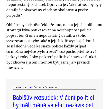
nepotrestaný pachatel. Opravdu je však nutné, aby byly
detailně dokazovány všechny okolnosti a prvky
případu?
Obhájci by nejspíše řekli, že ano, neboť jejich oblíbenou
strategií bývá poukazovat na neschopnost policie
popsat ten či onen nepodstatný detail, a z toho
vyvozovat pochyby také o jejích klíčových zjištěních.
To následně vede ke snaze policie každý případ
co možná nejvíce „vyfutrovat“, což pochopitelně trvá,
leckdy i roky. Roky, po které politik zůstává ve funkci,
byť klíčová zjištění mohou být jasná již v prvních
měsících.
Komentář
●
Zuzana Vlasatá
Babišův rozsudek: Vládní politici
by měli méně velebit nezávislost