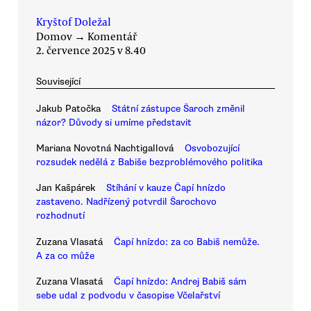
Kryštof Doležal
Domov
→
Komentář
2. července 2025 v 8.40
Související
Jakub Patočka
Státní zástupce Šaroch změnil
názor? Důvody si umíme představit
Mariana Novotná Nachtigallová
Osvobozující
rozsudek nedělá z Babiše bezproblémového politika
Jan Kašpárek
Stíhání v kauze Čapí hnízdo
zastaveno. Nadřízený potvrdil Šarochovo
rozhodnutí
Zuzana Vlasatá
Čapí hnízdo: za co Babiš nemůže.
A za co může
Zuzana Vlasatá
Čapí hnízdo: Andrej Babiš sám
sebe udal z podvodu v časopise Včelařství