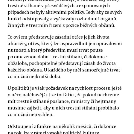
trestně stíhané v přesvědčivých a exponovaných
případech nebyly aktivními politiky. Tedy aby ze svých
funkcí odstupovaly, a vyčkávaly rozhodnutí orgánů
činných v trestním řízení z pozice běžných občanů.
To ovšem představuje zásadní otřes jejich života
a kariéry, otřes, který lze ospravedlnit jen opravdovou
nutností a který především musí trvat pouze
po omezenou dobu. Trestní stíhání, či dokonce
obžaloba, pochopitelně představují zásah do života
každého občana. U každého by měl samozřejmě trvat
co možná nejkratší dobu.
U politiků je však požadavek na rychlost procesu ještě
o něco naléhavější. Lze totiž říct, že pokud nechceme
mít trestně stíhané poslance, ministry či hejtmany,
musíme zajistit, aby u nich trestní stíhání probíhalo
co možná nejrychleji.
Odstoupení z funkce na několik měsíců, či dokonce
na rok, lze v rámci vysoké politické kultury