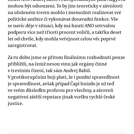
mohou být odsouzeni. To by jim teoreticky v závislosti
na uloženém trestu mohlo i znemožnit realizovat své
politické ambice či vykonávat dosavadní funkce. Vše
se navíc děje v situaci, kdy má hnutí ANO setrvalou
podporu více než třiceti procent voličů, a takřka deset
let od chvíle, kdy mohla veřejnost celou věc poprvé
zaregistrovat.
Za tu dobu jsme se přitom finálnímu rozhodnutí pouze
přiblížili, na čemž nesou vinu jak orgány činné
v trestním řízení, tak sám Andrej Babiš.
V protikorupčním boji platí, že i pozdní spravedlnost
je spravedlnost, avšak případ Čapí hnízdo je už teď
ve svém důsledku prohrou pro všechny, a zároveň
negativní zátěží reputace jinak vcelku rychlé české
justice.