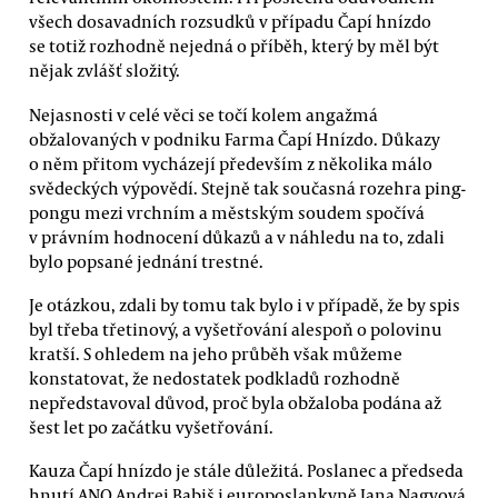
všech dosavadních rozsudků v případu Čapí hnízdo
se totiž rozhodně nejedná o příběh, který by měl být
nějak zvlášť složitý.
Nejasnosti v celé věci se točí kolem angažmá
obžalovaných v podniku Farma Čapí Hnízdo. Důkazy
o něm přitom vycházejí především z několika málo
svědeckých výpovědí. Stejně tak současná rozehra ping-
pongu mezi vrchním a městským soudem spočívá
v právním hodnocení důkazů a v náhledu na to, zdali
bylo popsané jednání trestné.
Je otázkou, zdali by tomu tak bylo i v případě, že by spis
byl třeba třetinový, a vyšetřování alespoň o polovinu
kratší. S ohledem na jeho průběh však můžeme
konstatovat, že nedostatek podkladů rozhodně
nepředstavoval důvod, proč byla obžaloba podána až
šest let po začátku vyšetřování.
Kauza Čapí hnízdo je stále důležitá. Poslanec a předseda
hnutí ANO Andrej Babiš i europoslankyně Jana Nagyová