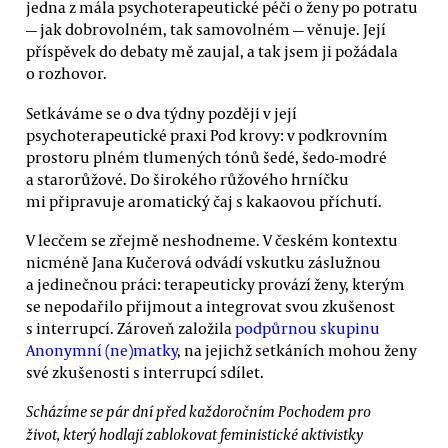
jedna z mála psychoterapeutické péči o ženy po potratu
— jak dobrovolném, tak samovolném — věnuje. Její
příspěvek do debaty mě zaujal, a tak jsem ji požádala
o rozhovor.
Setkáváme se o dva týdny později v její
psychoterapeutické praxi Pod krovy: v podkrovním
prostoru plném tlumených tónů šedé, šedo-modré
a starorůžové. Do širokého růžového hrníčku
mi připravuje aromatický čaj s kakaovou příchutí.
V lecčem se zřejmě neshodneme. V českém kontextu
nicméně Jana Kučerová odvádí vskutku záslužnou
a jedinečnou práci: terapeuticky provází ženy, kterým
se nepodařilo přijmout a integrovat svou zkušenost
s interrupcí. Zároveň založila
podpůrnou skupinu
Anonymní (ne)matky
, na jejichž setkáních mohou ženy
své zkušenosti s interrupcí sdílet.
Scházíme se pár dní před každoročním Pochodem pro
život, který hodlají zablokovat feministické aktivistky