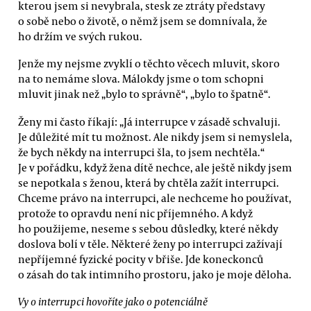
kterou jsem si nevybrala, stesk ze ztráty představy
o sobě nebo o životě, o němž jsem se domnívala, že
ho držím ve svých rukou.
Jenže my nejsme zvyklí o těchto věcech mluvit, skoro
na to nemáme slova. Málokdy jsme o tom schopni
mluvit jinak než „bylo to správně“, „bylo to špatně“.
Ženy mi často říkají: „Já interrupce v zásadě schvaluji.
Je důležité mít tu možnost. Ale nikdy jsem si nemyslela,
že bych někdy na interrupci šla, to jsem nechtěla.“
Je v pořádku, když žena dítě nechce, ale ještě nikdy jsem
se nepotkala s ženou, která by chtěla zažít interrupci.
Chceme právo na interrupci, ale nechceme ho používat,
protože to opravdu není nic příjemného. A když
ho použijeme, neseme s sebou důsledky, které někdy
doslova bolí v těle. Některé ženy po interrupci zažívají
nepříjemné fyzické pocity v břiše. Jde koneckonců
o zásah do tak intimního prostoru, jako je moje děloha.
Vy o interrupci hovoříte jako o potenciálně