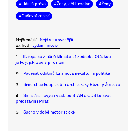
#
Lidská práva
#
Ženy, děti, rodina
#
Ženy
#
Duševní zdraví
Nejčtenější
Nejdiskutovanější
24 hod
týden
měsíc
1.
Evropa se změně klimatu přizpůsobí. Otázkou
je kdy, jak a co s příčinami
2.
Padesát odstínů lži a nová nekulturní politika
3.
Brno chce koupit dům architektky Růženy Žertové
4.
Smršť stínových vlád: po STAN a ODS tu svou
představili i Piráti
5.
Sucho v době motoristické