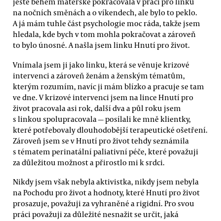
ještě během mateřské pokračovala v práci pro linku
na nočních směnách a o víkendech, ale bylo to peklo.
A já mám tuhle část psychologie moc ráda, takže jsem
hledala, kde bych v tom mohla pokračovat a zároveň
to bylo únosné. A našla jsem linku Hnutí pro život.
Vnímala jsem ji jako linku, která se věnuje krizové
intervenci a zároveň ženám a ženským tématům,
kterým rozumím, navíc ji mám blízko a pracuje se tam
ve dne. V krizové intervenci jsem na lince Hnutí pro
život pracovala asi rok, další dva a půl roku jsem
s linkou spolupracovala — posílali ke mně klientky,
které potřebovaly dlouhodobější terapeutické ošetření.
Zároveň jsem se v Hnutí pro život tehdy seznámila
s tématem perinatální paliativní péče, které považuji
za důležitou možnost a přirostlo mi k srdci.
Nikdy jsem však nebyla aktivistka, nikdy jsem nebyla
na Pochodu pro život a hodnoty, které Hnutí pro život
prosazuje, považuji za vyhraněné a rigidní. Pro svou
práci považuji za důležité nesnažit se určit, jaká