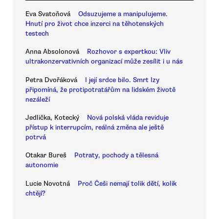
Eva Svatoňová
Odsuzujeme a manipulujeme.
Hnutí pro život chce inzerci na těhotenských
testech
Anna Absolonová
Rozhovor s expertkou: Vliv
ultrakonzervativních organizací může zesílit i u nás
Petra Dvořáková
I její srdce bilo. Smrt Izy
připomíná, že protipotratářům na lidském životě
nezáleží
Jedlička, Kotecký
Nová polská vláda reviduje
přístup k interrupcím, reálná změna ale ještě
potrvá
Otakar Bureš
Potraty, pochody a tělesná
autonomie
Lucie Novotná
Proč Češi nemají tolik dětí, kolik
chtějí?