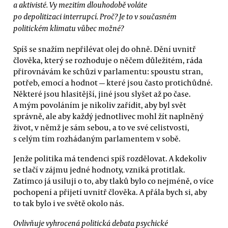
a aktivisté. Vy mezitím dlouhodobě voláte
po depolitizaci interrupcí. Proč? Je to v současném
politickém klimatu vůbec možné?
Spíš se snažím nepřilévat olej do ohně. Dění uvnitř
člověka, který se rozhoduje o něčem důležitém, ráda
přirovnávám ke schůzi v parlamentu: spoustu stran,
potřeb, emocí a hodnot — které jsou často protichůdné.
Některé jsou hlasitější, jiné jsou slyšet až po čase.
A mým povoláním je nikoliv zařídit, aby byl svět
správně, ale aby každý jednotlivec mohl žít naplněný
život, v němž je sám sebou, a to ve své celistvosti,
s celým tím rozhádaným parlamentem v sobě.
Jenže politika má tendenci spíš rozdělovat. A kdekoliv
se tlačí v zájmu jedné hodnoty, vzniká protitlak.
Zatímco já usiluji o to, aby tlaků bylo co nejméně, o více
pochopení a přijetí uvnitř člověka. A přála bych si, aby
to tak bylo i ve světě okolo nás.
Ovlivňuje vyhrocená politická debata psychické