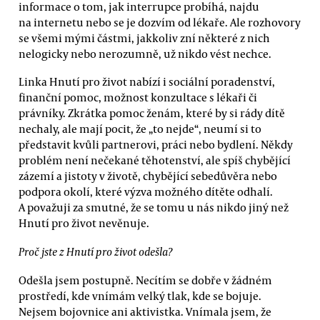
informace o tom, jak interrupce probíhá, najdu
na internetu nebo se je dozvím od lékaře. Ale rozhovory
se všemi mými částmi, jakkoliv zní některé z nich
nelogicky nebo nerozumně, už nikdo vést nechce.
Linka Hnutí pro život nabízí i sociální poradenství,
finanční pomoc, možnost konzultace s lékaři či
právníky. Zkrátka pomoc ženám, které by si rády dítě
nechaly, ale mají pocit, že „to nejde“, neumí si to
představit kvůli partnerovi, práci nebo bydlení. Někdy
problém není nečekané těhotenství, ale spíš chybějící
zázemí a jistoty v životě, chybějící sebedůvěra nebo
podpora okolí, které výzva možného dítěte odhalí.
A považuji za smutné, že se tomu u nás nikdo jiný než
Hnutí pro život nevěnuje.
Proč jste z Hnutí pro život odešla?
Odešla jsem postupně. Necítím se dobře v žádném
prostředí, kde vnímám velký tlak, kde se bojuje.
Nejsem bojovnice ani aktivistka. Vnímala jsem, že