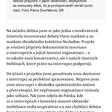
emoce připustit v jejich celistvosti, kdybychom
se nemusely děsit, že je protipotratáři obrátí proti
nám. Foto Petra Dvořáková, DR
Na začátku dubna jsem se jako jedna z moderátorek
účastnila inscenované debaty Všem matkám a ne-
matkám divadelního kolektivu Nesladim. Projekt
je součástí přípravy dokumentární inscenace
o interrupcích a jejich latentní stigmatizaci — a
to nikoliv mezi konzervativci, ale v našich vlastních
bublinách, které právo na interrupce podporují.
Do účasti v projektu jsem považovala svou zkušenost
s interrupcí za perfektně zpracovanou. Nejprve jsem
svou interrupci v důsledku společenského mlčení
a přetrvávající, leč nepřiznané stigmatizace vnímala
jako selhání. Pak jsem odjela do Polska, kde
se o interrupcích v kontextu masové občanské
mobilizace vedla inspirativní a u nás chybějící debata.
Svou interrupci jsem přijala jako běžnou ženskou