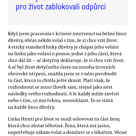
pro život zablokovali odpůrci
Když jsem pracovala v krizové intervenci na běžné lince
důvěry, občas někdo volal s tím, že si chce vzít život.
A etický standard linky důvěry je chápat jeho volání
na linku jako volání o pomoc jedné z jeho částí, která
chce dál žít — ač dotyčný deklaruje, že si chce vzít život.
A ač byl život dotyčného často na mnoha úrovních
obrovské utrpení, snažila jsem se v něm povzbudit
tu část, která to chtěla ještě zkusit. Platí však, že
rozhodnout se musí člověk sám, stejně jako nést
následky svého rozhodnutí. A že každý může zavěsit
nebo s tím, co mu řeknu, nesouhlasit. To se stává
na každé lince důvěry.
Linka Hnutí pro život se snaží oslovovat tu část ženy,
která chce zůstat těhotná. Žena, která má jasno,
nepotřebuje nikam volat a domluví se s lékařem. Věcné