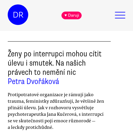
DR
♥ Daruji
Ženy po interrupci mohou cítit
úlevu i smutek. Na našich
právech to nemění nic
Petra Dvořáková
Protipotratové organizace je rámují jako
trauma, feministky zdůrazňují, že většině žen
přináší úlevu. Jak v rozhovoru vysvětluje
psychoterapeutka Jana Kučerová, s interrupcí
se ve skutečnosti pojí emoce různorodé —
a leckdy protichůdné.