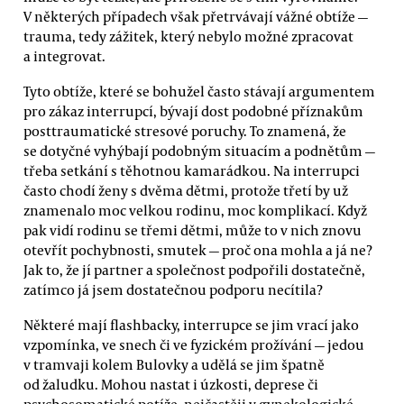
V některých případech však přetrvávají vážné obtíže —
trauma, tedy zážitek, který nebylo možné zpracovat
a integrovat.
Tyto obtíže, které se bohužel často stávají argumentem
pro zákaz interrupcí, bývají dost podobné příznakům
posttraumatické stresové poruchy. To znamená, že
se dotyčné vyhýbají podobným situacím a podnětům —
třeba setkání s těhotnou kamarádkou. Na interrupci
často chodí ženy s dvěma dětmi, protože třetí by už
znamenalo moc velkou rodinu, moc komplikací. Když
pak vidí rodinu se třemi dětmi, může to v nich znovu
otevřít pochybnosti, smutek — proč ona mohla a já ne?
Jak to, že jí partner a společnost podpořili dostatečně,
zatímco já jsem dostatečnou podporu necítila?
Některé mají flashbacky, interrupce se jim vrací jako
vzpomínka, ve snech či ve fyzickém prožívání — jedou
v tramvaji kolem Bulovky a udělá se jim špatně
od žaludku. Mohou nastat i úzkosti, deprese či