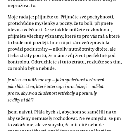
neprožívat to.
Moje rada je: přijměte to. Přijměte své pochybnosti,
protichůdné myšlenky a pocity, že to bolí, přijměte
úlevu a vděčnost, že se takhle můžete rozhodnout,
přijměte všechny významy, které to pro vás má a které
to bude mít později. Interrupci zároveň zpravidla
provází pocit ztráty — nikoliv nutně ztráty dítěte, ale
třeba ztráty pocitu, že mám svůj život perfektně pod
kontrolou. Odtruchlete si tuto ztrátu, rozlučte se s tím,
co mohlo být a nebude.
Je něco, co můžeme my — jako společnost a zároveň
jako blízcí žen, které interrupcí procházejí — udělat
pro to, aby svou zkušenost vstřebaly a posunuly
se díky ní dál?
Jsem naivní. Přála bych si, abychom se zaměřili na to,
aby se ženy nemusely rozhodovat. Ne ve smyslu, že jim
to zakážeme, ale ve smyslu, že mít dítě nebude
znamenat těžkosti, problémy, pozastavení kariéry,