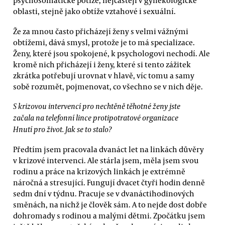
psychosomatické potíže, nejčastěji v gynekologické
oblasti, stejně jako obtíže vztahové i sexuální.
Že za mnou často přicházejí ženy s velmi vážnými
obtížemi, dává smysl, protože je to má specializace.
Ženy, které jsou spokojené, k psychologovi nechodí. Ale
kromě nich přicházejí i ženy, které si tento zážitek
zkrátka potřebují urovnat v hlavě, víc tomu a samy
sobě rozumět, pojmenovat, co všechno se v nich děje.
S krizovou intervencí pro nechtěně těhotné ženy jste
začala na telefonní lince protipotratové organizace
Hnutí pro život. Jak se to stalo?
Předtím jsem pracovala dvanáct let na linkách důvěry
v krizové intervenci. Ale stárla jsem, měla jsem svou
rodinu a práce na krizových linkách je extrémně
náročná a stresující. Fungují dvacet čtyři hodin denně
sedm dní v týdnu. Pracuje se v dvanáctihodinových
směnách, na nichž je člověk sám. A to nejde dost dobře
dohromady s rodinou a malými dětmi. Zpočátku jsem