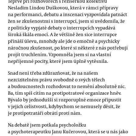
Teprve při rozhovorech s režisérkou kolektivu
Nesladim Lindou Duškovou, která v rámci přípravy
na performanci, debatu a inscenaci vyzpovídala patnáct
žen se zkušenostmi s interrupcí, jsem si uvědomila, že
z politicky vypjaté debaty o interrupcích vypadává
široká škála emocí. A že většině žen sice interrupce
přináší úlevu, mnohdy ale jde o emočně a psychicky
náročnou zkušenost, po které si některé z nás potřebují
projít truchlením. Vzpomněla jsem si na vlastní
nepříjemné pocity, které jsem úplně vytěsnila.
Snad není třeba zdůrazňovat, že na našem
nezcizitelném právu svobodně o svých tělech
a budoucnostech rozhodovat to nemění absolutně nic.
Ba, tím spíš cítím na protipotratové organizace hněv.
Bývalo by jednodušší si rozporuplné emoce připustit
v jejich celistvosti, kdybychom se nemusely děsit, že
je protipotratáři obrátí proti nám.
Na debatě jsem potkala psycholožku
a psychoterapeutku Janu Kučerovou, která se u nás jako