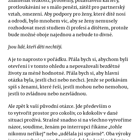
protloukávání se s málo penězi, zátěž pro partnerský
vztah, omezení. Aby podpory pro ženy, které dítě nosí
a odrodí, bylo mnohem víc, aby se ženy nemusely
rozhodovat mezi studiem či profesí a dítětem, protože
bude možné oboje najednou a nebude to divné.
Jsou lidé, kteří děti nechtějí.
A je to naprosto v pořádku. Přála bych si, abychom byli
otevření i v tomto ohledu a nepovažovali bezdětné
životy za méně hodnotné. Přála bych si, aby hlavní
otázka byla, jestli chci nebo nechci. Jenže se potkávám
spíš s ženami, které řeší, jestli mohou nebo nemohou,
jestli to zvládnou nebo nezvládnou.
Ale zpět k vaší původní otázce. Jde především o
to vytvořit prostor pro cokoliv, co kdokoliv v dané
situaci prožívá. Strašně snadno si na všechno vytvoříme
názor, soudíme, ženám po interrupci říkáme „tohle
nikomu neříkej“ nebo „udělala jsi správně“. Oba výroky