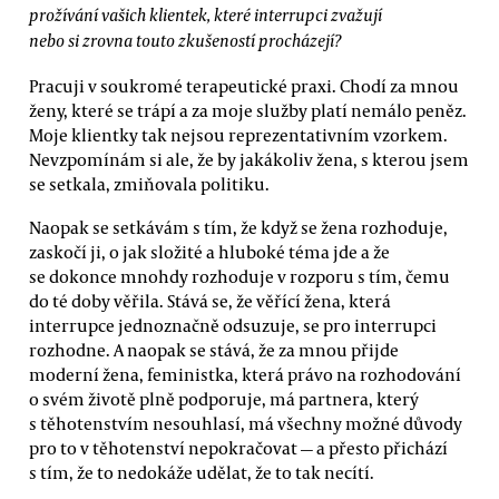
prožívání vašich klientek, které interrupci zvažují
nebo si zrovna touto zkušeností procházejí?
Pracuji v soukromé terapeutické praxi. Chodí za mnou
ženy, které se trápí a za moje služby platí nemálo peněz.
Moje klientky tak nejsou reprezentativním vzorkem.
Nevzpomínám si ale, že by jakákoliv žena, s kterou jsem
se setkala, zmiňovala politiku.
Naopak se setkávám s tím, že když se žena rozhoduje,
zaskočí ji, o jak složité a hluboké téma jde a že
se dokonce mnohdy rozhoduje v rozporu s tím, čemu
do té doby věřila. Stává se, že věřící žena, která
interrupce jednoznačně odsuzuje, se pro interrupci
rozhodne. A naopak se stává, že za mnou přijde
moderní žena, feministka, která právo na rozhodování
o svém životě plně podporuje, má partnera, který
s těhotenstvím nesouhlasí, má všechny možné důvody
pro to v těhotenství nepokračovat — a přesto přichází
s tím, že to nedokáže udělat, že to tak necítí.