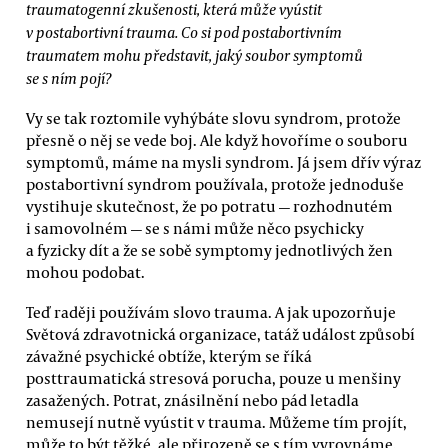
traumatogenní zkušenosti, která může vyústit
v postabortivní trauma. Co si pod postabortivním
traumatem mohu představit, jaký soubor symptomů
se s ním pojí?
Vy se tak roztomile vyhýbáte slovu syndrom, protože
přesně o něj se vede boj. Ale když hovoříme o souboru
symptomů, máme na mysli syndrom. Já jsem dřív výraz
postabortivní syndrom používala, protože jednoduše
vystihuje skutečnost, že po potratu — rozhodnutém
i samovolném — se s námi může něco psychicky
a fyzicky dít a že se sobě symptomy jednotlivých žen
mohou podobat.
Teď raději používám slovo trauma. A jak upozorňuje
Světová zdravotnická organizace, tatáž událost způsobí
závažné psychické obtíže, kterým se říká
posttraumatická stresová porucha, pouze u menšiny
zasažených. Potrat, znásilnění nebo pád letadla
nemusejí nutně vyústit v trauma. Můžeme tím projít,
může to být těžké, ale přirozeně se s tím vyrovnáme.