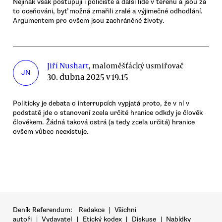
Nejinak však postupují i policisté a další lidé v terénu a jsou za
to oceňováni, byť možná zmařili zralé a výjimečné odhodlání.
Argumentem pro ovšem jsou zachráněné životy.
Jiří Nushart
, maloměšťácký usmiřovač
JN
30. dubna 2025 v 19.15
Politicky je debata o interrupcích vypjatá proto, že v ní v
podstatě jde o stanovení zcela určité hranice odkdy je člověk
člověkem. Žádná taková ostrá (a tedy zcela určitá) hranice
ovšem vůbec neexistuje.
Deník Referendum:
Redakce
|
Všichni
autoři
|
Vydavatel
|
Etický kodex
|
Diskuse
|
Nabídky