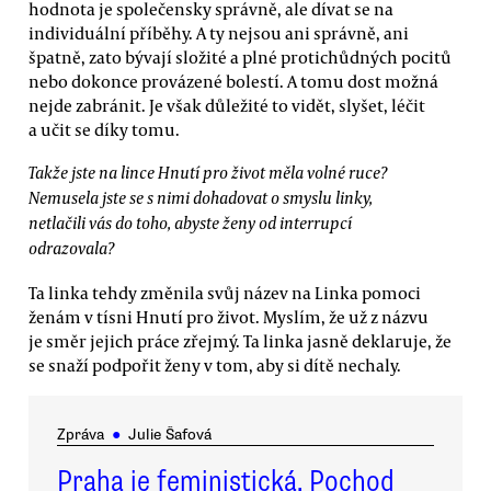
hodnota je společensky správně, ale dívat se na
individuální příběhy. A ty nejsou ani správně, ani
špatně, zato bývají složité a plné protichůdných pocitů
nebo dokonce provázené bolestí. A tomu dost možná
nejde zabránit. Je však důležité to vidět, slyšet, léčit
a učit se díky tomu.
Takže jste na lince Hnutí pro život měla volné ruce?
Nemusela jste se s nimi dohadovat o smyslu linky,
netlačili vás do toho, abyste ženy od interrupcí
odrazovala?
Ta linka tehdy změnila svůj název na Linka pomoci
ženám v tísni Hnutí pro život. Myslím, že už z názvu
je směr jejich práce zřejmý. Ta linka jasně deklaruje, že
se snaží podpořit ženy v tom, aby si dítě nechaly.
Zpráva
●
Julie Šafová
Praha je feministická. Pochod