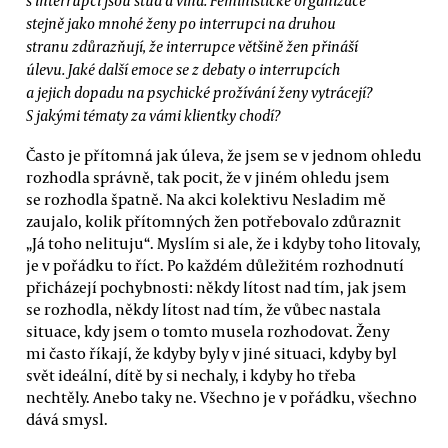
stejně jako mnohé ženy po interrupci na druhou
stranu zdůrazňují, že interrupce většině žen přináší
úlevu. Jaké další emoce se z debaty o interrupcích
a jejich dopadu na psychické prožívání ženy vytrácejí?
S jakými tématy za vámi klientky chodí?
Často je přítomná jak úleva, že jsem se v jednom ohledu
rozhodla správně, tak pocit, že v jiném ohledu jsem
se rozhodla špatně. Na akci kolektivu Nesladim mě
zaujalo, kolik přítomných žen potřebovalo zdůraznit
„Já toho nelituju“. Myslím si ale, že i kdyby toho litovaly,
je v pořádku to říct. Po každém důležitém rozhodnutí
přicházejí pochybnosti: někdy lítost nad tím, jak jsem
se rozhodla, někdy lítost nad tím, že vůbec nastala
situace, kdy jsem o tomto musela rozhodovat. Ženy
mi často říkají, že kdyby byly v jiné situaci, kdyby byl
svět ideální, dítě by si nechaly, i kdyby ho třeba
nechtěly. Anebo taky ne. Všechno je v pořádku, všechno
dává smysl.