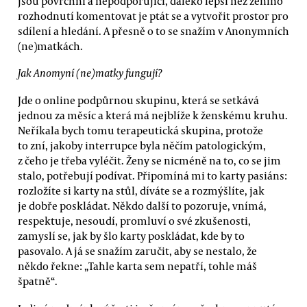
jsou povrchní a nepodporující, daleko lepší než ženino
rozhodnutí komentovat je ptát se a vytvořit prostor pro
sdílení a hledání. A přesně o to se snažím v Anonymních
(ne)matkách.
Jak Anomyní (ne)matky fungují?
Jde o online podpůrnou skupinu, která se setkává
jednou za měsíc a která má nejblíže k ženskému kruhu.
Neříkala bych tomu terapeutická skupina, protože
to zní, jakoby interrupce byla něčím patologickým,
z čeho je třeba vyléčit. Ženy se nicméně na to, co se jim
stalo, potřebují podívat. Připomíná mi to karty pasiáns:
rozložíte si karty na stůl, díváte se a rozmýšlíte, jak
je dobře poskládat. Někdo další to pozoruje, vnímá,
respektuje, nesoudí, promluví o své zkušenosti,
zamyslí se, jak by šlo karty poskládat, kde by to
pasovalo. A já se snažím zaručit, aby se nestalo, že
někdo řekne: „Tahle karta sem nepatří, tohle máš
špatně“.