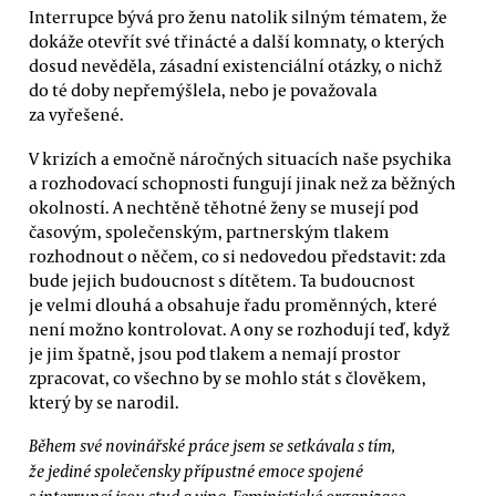
Interrupce bývá pro ženu natolik silným tématem, že
dokáže otevřít své třinácté a další komnaty, o kterých
dosud nevěděla, zásadní existenciální otázky, o nichž
do té doby nepřemýšlela, nebo je považovala
za vyřešené.
V krizích a emočně náročných situacích naše psychika
a rozhodovací schopnosti fungují jinak než za běžných
okolností. A nechtěně těhotné ženy se musejí pod
časovým, společenským, partnerským tlakem
rozhodnout o něčem, co si nedovedou představit: zda
bude jejich budoucnost s dítětem. Ta budoucnost
je velmi dlouhá a obsahuje řadu proměnných, které
není možno kontrolovat. A ony se rozhodují teď, když
je jim špatně, jsou pod tlakem a nemají prostor
zpracovat, co všechno by se mohlo stát s člověkem,
který by se narodil.
Během své novinářské práce jsem se setkávala s tím,
že jediné společensky přípustné emoce spojené
s interrupcí jsou stud a vina. Feministické organizace