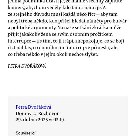
Jediná podmínka účasti je, že máme všechny zapnuté
kamery, abychom věděly, kdo tam s námi je. A
ze stejného důvodu musí každá něco říct — aby tam
nebyl třeba někdo, kdo přišel hledat náměty pro bulvár
a politické argumenty. Na naše setkání zkrátka může
přijít jakákoliv žena se svým osobním prožitkem
interrupce — a s tím, co ji trápí, znepokojuje, co se bojí
říct nahlas, co dobrého jim interrupce přinesla, ale
co třeba někdo v jejím okolí nechce slyšet.
PETRA DVOŔÁKOVÁ
Petra Dvořáková
Domov
→
Rozhovor
29. dubna 2025 ve 12.19
Související