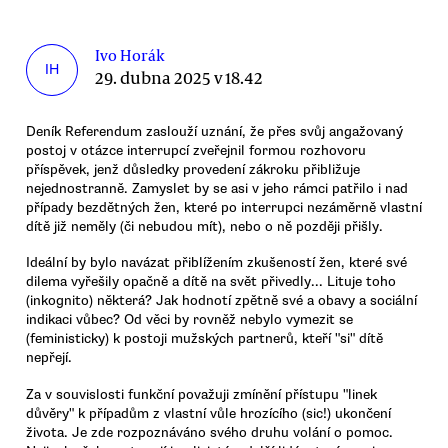
Ivo Horák
IH
29. dubna 2025 v 18.42
Deník Referendum zaslouží uznání, že přes svůj angažovaný
postoj v otázce interrupcí zveřejnil formou rozhovoru
příspěvek, jenž důsledky provedení zákroku přibližuje
nejednostranně. Zamyslet by se asi v jeho rámci patřilo i nad
případy bezdětných žen, které po interrupci nezáměrně vlastní
dítě již neměly (či nebudou mít), nebo o ně později přišly.
Ideální by bylo navázat přiblížením zkušeností žen, které své
dilema vyřešily opačně a dítě na svět přivedly... Lituje toho
(inkognito) některá? Jak hodnotí zpětně své a obavy a sociální
indikaci vůbec? Od věci by rovněž nebylo vymezit se
(feministicky) k postoji mužských partnerů, kteří "si" dítě
nepřejí.
Za v souvislosti funkční považuji zmínění přístupu "linek
důvěry" k případům z vlastní vůle hrozícího (sic!) ukončení
života. Je zde rozpoznáváno svého druhu volání o pomoc.