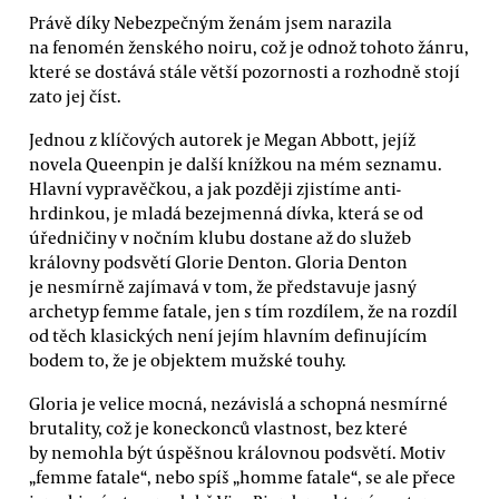
Právě díky Nebezpečným ženám jsem narazila
na fenomén ženského noiru, což je odnož tohoto žánru,
které se dostává stále větší pozornosti a rozhodně stojí
zato jej číst.
Jednou z klíčových autorek je Megan Abbott, jejíž
novela Queenpin je další knížkou na mém seznamu.
Hlavní vypravěčkou, a jak později zjistíme anti-
hrdinkou, je mladá bezejmenná dívka, která se od
úředničiny v nočním klubu dostane až do služeb
královny podsvětí Glorie Denton. Gloria Denton
je nesmírně zajímavá v tom, že představuje jasný
archetyp femme fatale, jen s tím rozdílem, že na rozdíl
od těch klasických není jejím hlavním definujícím
bodem to, že je objektem mužské touhy.
Gloria je velice mocná, nezávislá a schopná nesmírné
brutality, což je koneckonců vlastnost, bez které
by nemohla být úspěšnou královnou podsvětí. Motiv
„femme fatale“, nebo spíš „homme fatale“, se ale přece