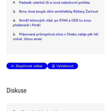
2.
Padesát odstínů lži a nová nekulturní politika
3.
Brno chce koupit dům architektky Růženy Žertové
4.
Smršť stínových vlád: po STAN a ODS tu svou
představili i Piráti
5.
Plánovaná průmyslová zóna v Chebu zabije pět lidí
ročně. Vinou emisí
Zkopírovat odkaz
Vytisknout
Diskuse