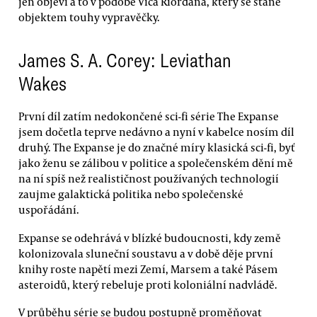
jen objeví a to v podobě Vica Riordana, který se stane
objektem touhy vypravěčky.
James S. A. Corey: Leviathan
Wakes
První díl zatím nedokončené sci-fi série The Expanse
jsem dočetla teprve nedávno a nyní v kabelce nosím díl
druhý. The Expanse je do značné míry klasická sci-fi, byť
jako ženu se zálibou v politice a společenském dění mě
na ní spíš než realističnost používaných technologií
zaujme galaktická politika nebo společenské
uspořádání.
Expanse se odehrává v blízké budoucnosti, kdy země
kolonizovala sluneční soustavu a v době děje první
knihy roste napětí mezi Zemí, Marsem a také Pásem
asteroidů, který rebeluje proti koloniální nadvládě.
V průběhu série se budou postupně proměňovat