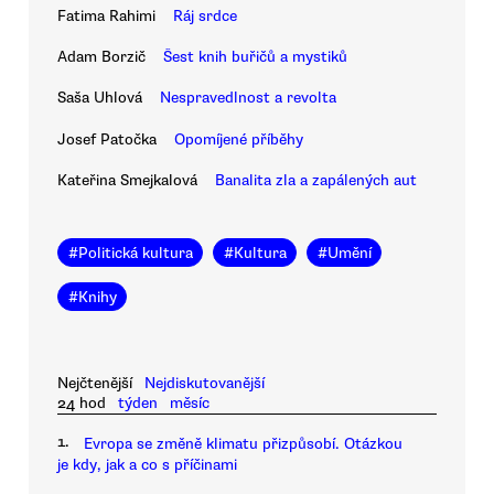
Fatima Rahimi
Ráj srdce
Adam Borzič
Šest knih buřičů a mystiků
Saša Uhlová
Nespravedlnost a revolta
Josef Patočka
Opomíjené příběhy
Kateřina Smejkalová
Banalita zla a zapálených aut
#
Politická kultura
#
Kultura
#
Umění
#
Knihy
Nejčtenější
Nejdiskutovanější
24 hod
týden
měsíc
1.
Evropa se změně klimatu přizpůsobí. Otázkou
je kdy, jak a co s příčinami