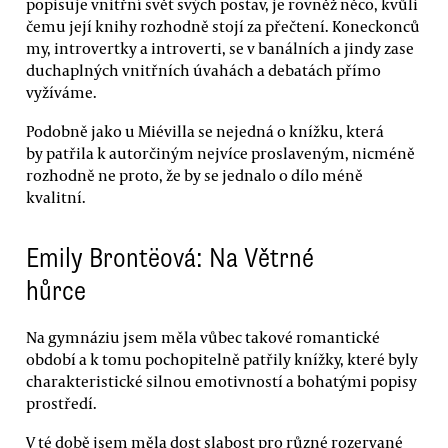
popisuje vnitřní svět svých postav, je rovněž něco, kvůli
čemu její knihy rozhodně stojí za přečtení. Koneckonců
my, introvertky a introverti, se v banálních a jindy zase
duchaplných vnitřních úvahách a debatách přímo
vyžíváme.
Podobně jako u Miévilla se nejedná o knížku, která
by patřila k autorčiným nejvíce proslaveným, nicméně
rozhodně ne proto, že by se jednalo o dílo méně
kvalitní.
Emily Brontëová: Na Větrné
hůrce
Na gymnáziu jsem měla vůbec takové romantické
období a k tomu pochopitelně patřily knížky, které byly
charakteristické silnou emotivností a bohatými popisy
prostředí.
V té době jsem měla dost slabost pro různé rozervané