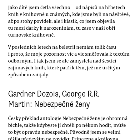
Jako dítě jsem četla všechno — od nápisů na hřbetech
knih v knihovně u známých, kde jsme byli na návštěvě,
až po stohy povídek, ale i klasik, co jsem objevila
tu mezi dárky k narozeninám, tu zase v naší obří
turnovské knihovně.
V posledních letech na beletrii nemám tolik času
i proto, že moje pozornost víc a víc směřovala k textům
odborným. I tak jsem se ale zamyslela nad šesticí
zajímavých knih, které patří k těm, jež mě určitým
způsobem zaujaly.
Gardner Dozois, George R.R.
Martin: Nebezpečné ženy
Český překlad antologie Nebezpečné ženy je ohromná
bichle, takže kdybyste jí chtěli po někom hodit, může
to být opravdu nebezpečné. Původně jsem se velmi
těšila především na povídku Princezna a královna,