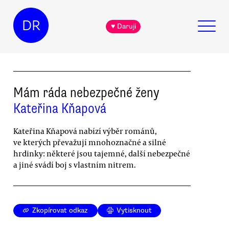
DR
♥ Daruji
Mám ráda nebezpečné ženy
Kateřina Kňapová
Kateřina Kňapová nabízí výběr románů,
ve kterých převažují mnohoznačné a silné
hrdinky: některé jsou tajemné, další nebezpečné
a jiné svádí boj s vlastním nitrem.
Zkopírovat odkaz
Vytisknout