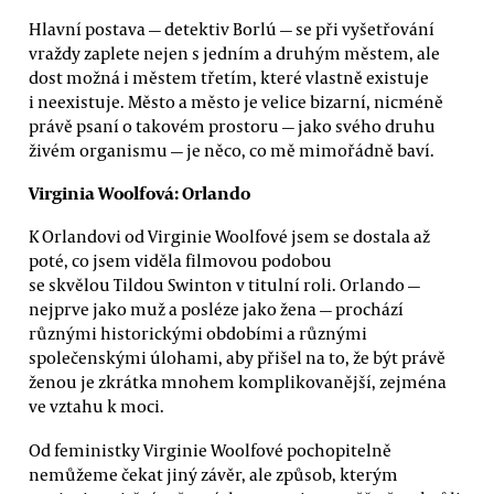
Hlavní postava — detektiv Borlú — se při vyšetřování
vraždy zaplete nejen s jedním a druhým městem, ale
dost možná i městem třetím, které vlastně existuje
i neexistuje. Město a město je velice bizarní, nicméně
právě psaní o takovém prostoru — jako svého druhu
živém organismu — je něco, co mě mimořádně baví.
Virginia Woolfová: Orlando
K Orlandovi od Virginie Woolfové jsem se dostala až
poté, co jsem viděla filmovou podobou
se skvělou Tildou Swinton v titulní roli. Orlando —
nejprve jako muž a posléze jako žena — prochází
různými historickými obdobími a různými
společenskými úlohami, aby přišel na to, že být právě
ženou je zkrátka mnohem komplikovanější, zejména
ve vztahu k moci.
Od feministky Virginie Woolfové pochopitelně
nemůžeme čekat jiný závěr, ale způsob, kterým