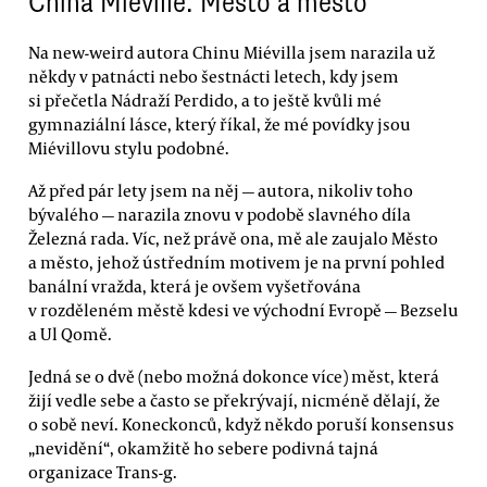
China Miéville: Město a město
Na new-weird autora Chinu Miévilla jsem narazila už
někdy v patnácti nebo šestnácti letech, kdy jsem
si přečetla Nádraží Perdido, a to ještě kvůli mé
gymnaziální lásce, který říkal, že mé povídky jsou
Miévillovu stylu podobné.
Až před pár lety jsem na něj — autora, nikoliv toho
bývalého — narazila znovu v podobě slavného díla
Železná rada. Víc, než právě ona, mě ale zaujalo Město
a město, jehož ústředním motivem je na první pohled
banální vražda, která je ovšem vyšetřována
v rozděleném městě kdesi ve východní Evropě — Bezselu
a Ul Qomě.
Jedná se o dvě (nebo možná dokonce více) měst, která
žijí vedle sebe a často se překrývají, nicméně dělají, že
o sobě neví. Koneckonců, když někdo poruší konsensus
„nevidění“, okamžitě ho sebere podivná tajná
organizace Trans-g.