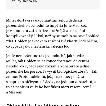
touhy. Repro DR
Miller dostává za úkol najít zmizelou dědičku
pozemského obchodního impéria Julie Mao, což
je v kontextu zuřící krize obtížnější a o poznání
komplikovanější úkol, než by se mohlo na první pohled
zdát. Holden je svědkem zničení své vlastní lodi něčím,
co vypadá jako marťanská válečná loď.
Jenže není všechno tak jednoduché, jak se zdá: jak
Miller, tak Holden se nakonec dostanou do centra
něčeho, co vypadá jako rozsáhlá konspirace jedné
pozemské korporace. Ta vyvíjí biologickou zbraň — tak
zvanou Protomolekulu, jež je nakonec použita
s naprosto ničivými následky na jednom ze satelitů, a
to na počátku velkého konfliktu mezi Pásem, Zemí
a Marsem...