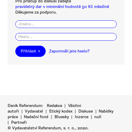
Pro přístup do diskusí zadejte
pravidelný dar v minimální hodnotě 50 Kč měsíčně
Děkujeme za podporu.
Přihlásit →
Zapomněli jste heslo?
Deník Referendum:
Redakce
|
Všichni
autoři
|
Vydavatel
|
Etický kodex
|
Diskuse
|
Nabídky
práce
|
Nadační fond
|
Bluesky
|
Inzerce
|
null
|
Partneři
© Vydavatelství Referendum, s. r. o., 2020.