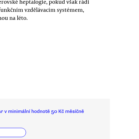
erovské heptalogie, pokud však rádi
nefunkčním vzdělávacím systémem,
hou na léto.
ar v minimální hodnotě 50 Kč měsíčně