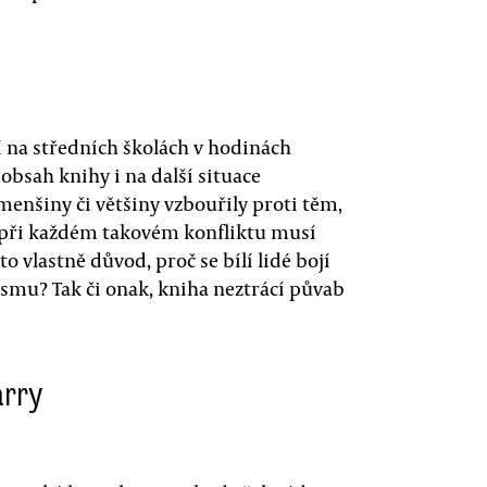
 na středních školách v hodinách
 obsah knihy i na další situace
 menšiny či většiny vzbouřily proti těm,
že při každém takovém konfliktu musí
o vlastně důvod, proč se bílí lidé bojí
smu? Tak či onak, kniha neztrácí půvab
arry