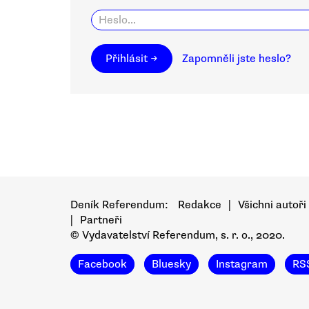
Přihlásit →
Zapomněli jste heslo?
Deník Referendum:
Redakce
|
Všichni autoři
|
Partneři
© Vydavatelství Referendum, s. r. o., 2020.
Facebook
Bluesky
Instagram
RS