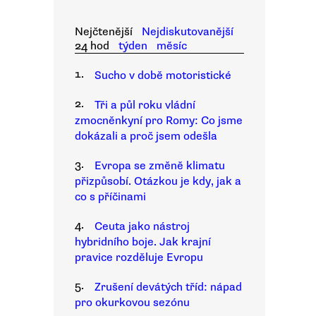
Nejčtenější
Nejdiskutovanější
24 hod
týden
měsíc
1.
Sucho v době motoristické
2.
Tři a půl roku vládní
zmocněnkyní pro Romy: Co jsme
dokázali a proč jsem odešla
3.
Evropa se změně klimatu
přizpůsobí. Otázkou je kdy, jak a
co s příčinami
4.
Ceuta jako nástroj
hybridního boje. Jak krajní
pravice rozděluje Evropu
5.
Zrušení devátých tříd: nápad
pro okurkovou sezónu