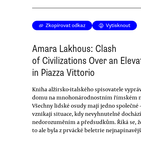
Zkopírovat odkaz
Vytisknout
Amara Lakhous: Clash
of Civilizations Over an Eleva
in Piazza Vittorio
Kniha alžírsko-italského spisovatele vyprá
domu na mnohonárodnostním římském nám
Všechny lidské osudy mají jedno společné 
vznikají situace, kdy nevyhnutelně docház
nedorozuměním a předsudkům. Říká se, že 
to ale byla z prvácké beletrie nejnapínavějš