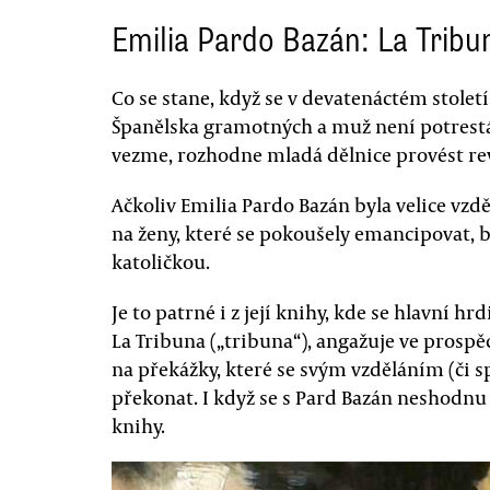
Emilia Pardo Bazán: La Tribu
Co se stane, když se v devatenáctém století
Španělska gramotných a muž není potrestá
vezme, rozhodne mladá dělnice provést rev
Ačkoliv Emilia Pardo Bazán byla velice vzdě
na ženy, které se pokoušely emancipovat, b
katoličkou.
Je to patrné i z její knihy, kde se hlavní
La Tribuna („tribuna“), angažuje ve prospěc
na překážky, které se svým vzděláním (či 
překonat. I když se s Pard Bazán neshodnu po
knihy.