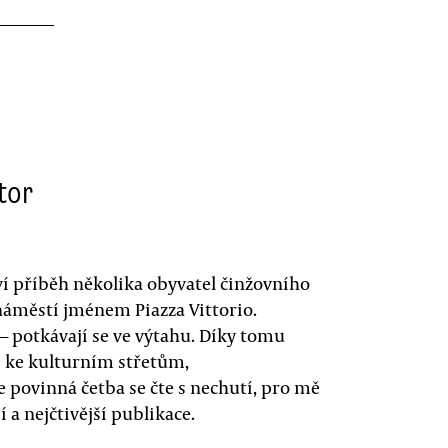
tor
ví příběh několika obyvatel činžovního
ěstí jménem Piazza Vittorio.
— potkávají se ve výtahu. Díky tomu
í ke kulturním střetům,
povinná četba se čte s nechutí, pro mě
í a nejčtivější publikace.