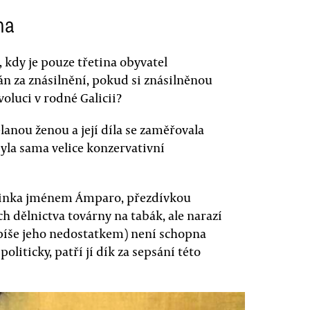
na
, kdy je pouze třetina obyvatel
n za znásilnění, pokud si znásilněnou
oluci v rodné Galicii?
lanou ženou a její díla se zaměřovala
yla sama velice konzervativní
 hrdinka jménem Ámparo, přezdívkou
h dělnictva továrny na tabák, ale narazí
spíše jeho nedostatkem) není schopna
liticky, patří jí dík za sepsání této