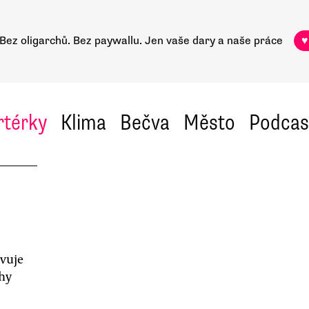
Bez oligarchů. Bez paywallu.
Jen vaše dary a naše práce
♥
rtérky
Klima
Bečva
Město
Podcas
vuje
hy