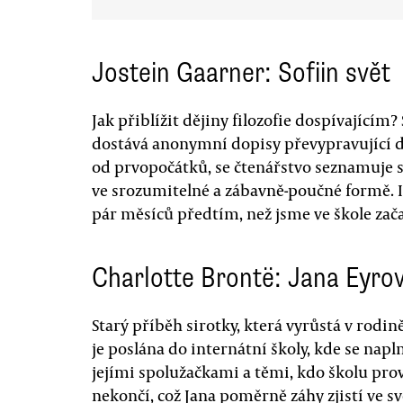
Jostein Gaarner: Sofiin svět
Jak přiblížit dějiny filozofie dospívajícím?
dostává anonymní dopisy převypravující dě
od prvopočátků, se čtenářstvo seznamuje 
ve srozumitelné a zábavně-poučné formě. Ir
pár měsíců předtím, než jsme ve škole začal
Charlotte Brontë: Jana Eyro
Starý příběh sirotky, která vyrůstá v rodině
je poslána do internátní školy, kde se napln
jejími spolužačkami a těmi, kdo školu pro
nekončí, což Jana poměrně záhy zjistí ve 