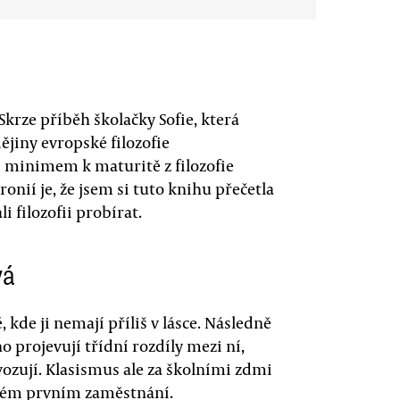
 Skrze příběh školačky Sofie, která
jiny evropské filozofie
s minimem k maturitě z filozofie
onií je, že jsem si tuto knihu přečetla
i filozofii probírat.
vá
, kde ji nemají příliš v lásce. Následně
o projevují třídní rozdíly mezi ní,
vozují. Klasismus ale za školními zdmi
svém prvním zaměstnání.