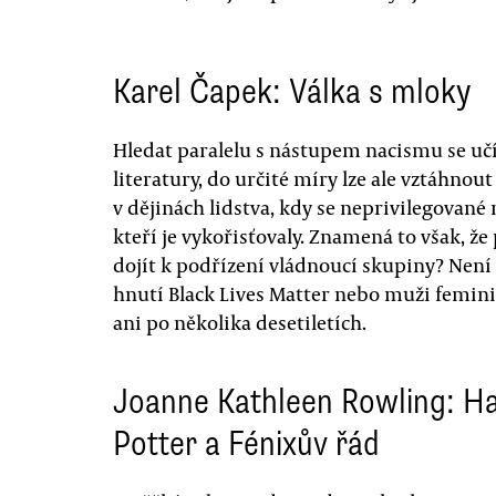
Karel Čapek: Válka s mloky
Hledat paralelu s nástupem nacismu se učí
literatury, do určité míry lze ale vztáhnout
v dějinách lidstva, kdy se neprivilegované
kteří je vykořisťovaly. Znamená to však, 
dojít k podřízení vládnoucí skupiny? Není t
hnutí Black Lives Matter nebo muži femini
ani po několika desetiletích.
Joanne Kathleen Rowling: H
Potter a Fénixův řád