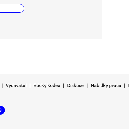
|
Vydavatel
|
Etický kodex
|
Diskuse
|
Nabídky práce
|
S