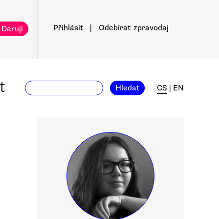
Přihlásit
|
Odebírat
zpravodaj
 Daruji
t
Hledat
CS
|
EN