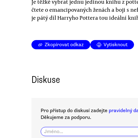
Je těžké vybrat jednu jedinou knihu z pott
čtete o emancipovaných ženách a boji s 
je pátý díl Harryho Pottera tou ideální kni
Zkopírovat odkaz
Vytisknout
Diskuse
Pro přístup do diskusí zadejte
pravidelný d
Děkujeme za podporu.