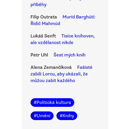
příběhy
Filip Outrata
Muríd Barghútí:
Řidič Mahmúd
Lukáš Senft
Tisíce knihoven,
ale vzdělanost nikde
Petr Uhl
Šest mých knih
Alena Zemančíková
Fašisté
zabili Lorcu, aby ukázali, že
můžou zabít každého
#
Politická kultura
#
Umění
#
Knihy