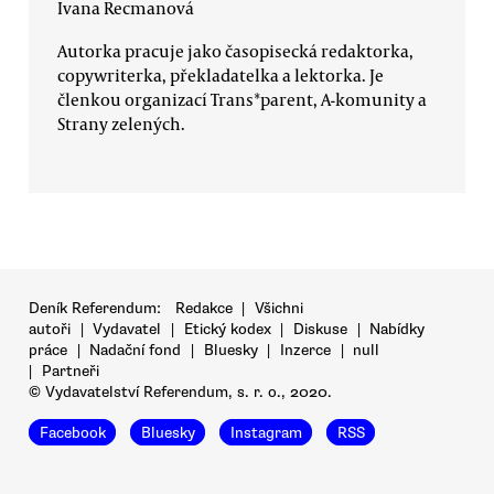
Ivana Recmanová
Autorka pracuje jako časopisecká redaktorka,
copywriterka, překladatelka a lektorka. Je
členkou organizací Trans*parent, A-komunity a
Strany zelených.
Deník Referendum:
Redakce
|
Všichni
autoři
|
Vydavatel
|
Etický kodex
|
Diskuse
|
Nabídky
práce
|
Nadační fond
|
Bluesky
|
Inzerce
|
null
|
Partneři
© Vydavatelství Referendum, s. r. o., 2020.
Facebook
Bluesky
Instagram
RSS