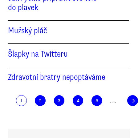
do plavek
Mužský pláč
Šlapky na Twitteru
Zdravotní bratry nepoptáváme
→
. . .
1
2
3
4
5