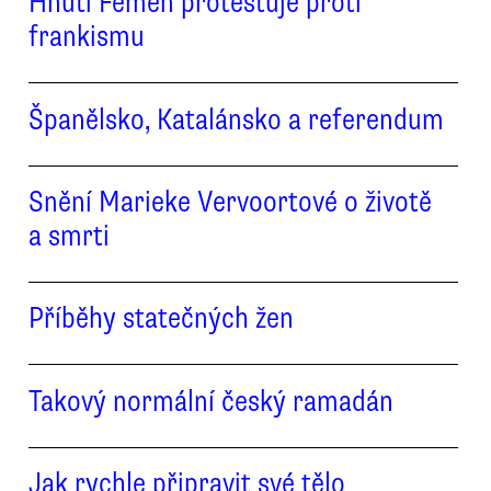
Hnutí Femen protestuje proti
frankismu
Španělsko, Katalánsko a referendum
Snění Marieke Vervoortové o životě
a smrti
Příběhy statečných žen
Takový normální český ramadán
Jak rychle připravit své tělo