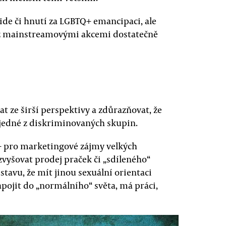
de či hnutí za LGBTQ+ emancipaci, ale
už mainstreamovými akcemi dostatečně
t ze širší perspektivy a zdůrazňovat, že
jedné z diskriminovaných skupin.
 pro marketingové zájmy velkých
zvyšovat prodej praček či „sdíleného“
tavu, že mít jinou sexuální orientaci
apojit do „normálního“ světa, má práci,