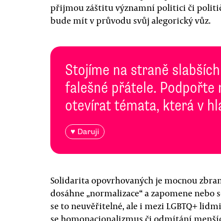
přijmou záštitu významní politici či politi
bude mít v průvodu svůj alegorický vůz.
Stojíme na straně slabších
falešné přátele. Podpořte
otevírat témata, která v h
♥ Daruji
Solidarita opovrhovaných je mocnou zbraní
dosáhne „normalizace“ a zapomene nebo se
se to neuvěřitelné, ale i mezi LGBTQ+ lidm
se homonacionalizmus či odmítání menšíc