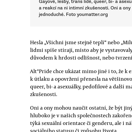
Gayové, lesby, trans lidé, queer, bi- a asexu
a reakcí na ni intimní zkušenosti. Oni a ony
jednoduché. Foto youmatter.org
Hesla „Všichni jsme stejně teplí“ nebo „Miluj
lidmi spíše stírají, místo aby je vystavovaly
důvodem k hrdosti odlišnost, nebo tvrzení,
Alt*Pride chce ukázat mimo jiné i to, že k e
k útlaku a opovržení přenesla na většinovou
queer, bi- a asexuálky, pedofilové a další m
zkušenosti.
Oni a ony mohou naučit ostatní, že být ji
hluboko je v našich společnostech zakořen
týká sexuální orientace či genderu, ale i 
sociálního statusu či způsobu života.