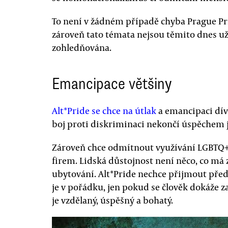
To není v žádném případě chyba Prague Pri
zároveň tato témata nejsou těmito dnes 
zohledňována.
Emancipace většiny
Alt*Pride se chce na útlak
a emancipaci díva
boj proti diskriminaci nekončí úspěchem 
Zároveň chce odmítnout využívání LGBTQ+
firem. Lidská důstojnost není něco, co má 
ubytování. Alt*Pride nechce přijmout předs
je v pořádku, jen pokud se člověk dokáže z
je vzdělaný, úspěšný a bohatý.