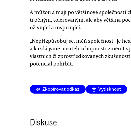
A můžou a mají po většinové společnosti ch
trpěným, tolerovaným, ale aby většina poch
oživující a inspirující.
„Nepřizpůsobuj se, měň společnost“ je heslo
a každá jsme nositeli schopnosti změnit s
vlastních či zprostředkovaných zkušeností
potenciál pohřbít.
Zkopírovat odkaz
Vytisknout
Diskuse