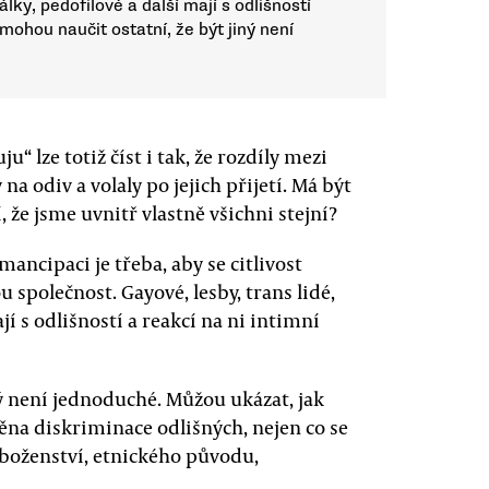
álky, pedofilové a další mají s odlišností
 mohou naučit ostatní, že být jiný není
u“ lze totiž číst i tak, že rozdíly mezi
 na odiv a volaly po jejich přijetí. Má být
 že jsme uvnitř vlastně všichni stejní?
mancipaci je třeba, aby se citlivost
 společnost. Gayové, lesby, trans lidé,
ají s odlišností a reakcí na ni intimní
ný není jednoduché. Můžou ukázat, jak
ěna diskriminace odlišných, nejen co se
náboženství, etnického původu,