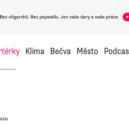
Bez oligarchů. Bez paywallu.
Jen vaše dary a naše práce
♥
rtérky
Klima
Bečva
Město
Podcas
slem