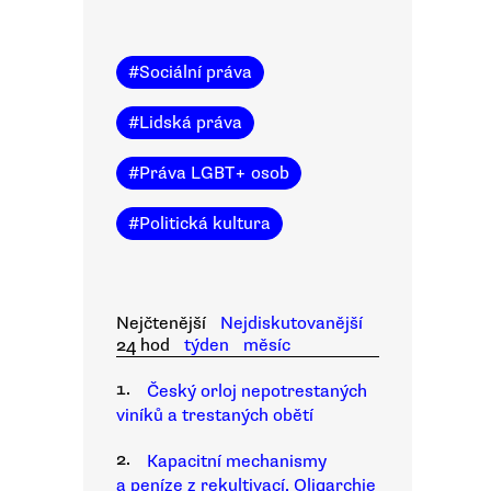
#
Sociální práva
#
Lidská práva
#
Práva LGBT+ osob
#
Politická kultura
Nejčtenější
Nejdiskutovanější
24 hod
týden
měsíc
1.
Český orloj nepotrestaných
viníků a trestaných obětí
2.
Kapacitní mechanismy
a peníze z rekultivací. Oligarchie