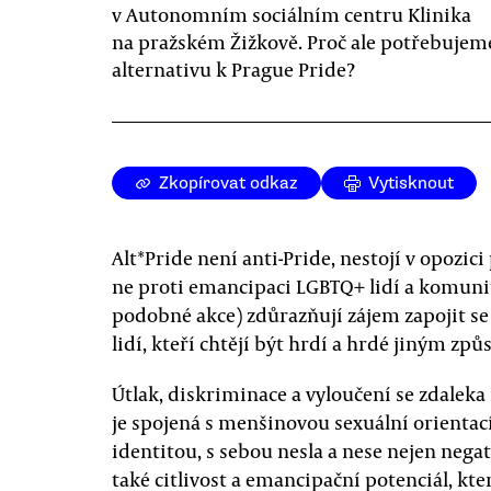
v Autonomním sociálním centru Klinika
na pražském Žižkově. Proč ale potřebujem
alternativu k Prague Pride?
Zkopírovat odkaz
Vytisknout
Alt*Pride není anti-Pride, nestojí v opozi
ne proti emancipaci LGBTQ+ lidí a komunit.
podobné akce) zdůrazňují zájem zapojit se
lidí, kteří chtějí být hrdí a hrdé jiným zp
Útlak, diskriminace a vyloučení se zdaleka 
je spojená s menšinovou sexuální orientac
identitou, s sebou nesla a nese nejen negat
také citlivost a emancipační potenciál, kte