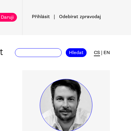
Přihlásit
|
Odebírat
zpravodaj
 Daruji
t
Hledat
CS
|
EN