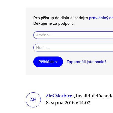
Pro přístup do diskusí zadejte
pravidelný d
Děkujeme za podporu.
Přihlásit →
Zapomněli jste heslo?
Aleš Morbicer
, invalidní důchodc
AM
8. srpna 2016 v 14.02