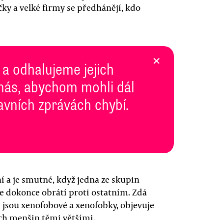
čky a velké firmy se předhánějí, kdo
×
 a odhalujeme jejich
 nás, abychom mohli dál
lavních zprávách chybí.
 a je smutné, když jedna ze skupin
 dokonce obrátí proti ostatním. Zdá
i jsou xenofobové a xenofobky, objevuje
h menšin těmi většími.