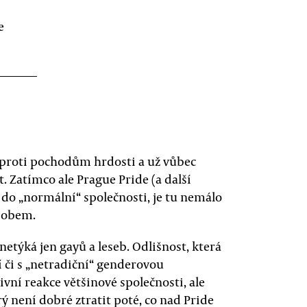
e
ci proti pochodům hrdosti a už vůbec
 Zatímco ale Prague Pride (a další
 do „normální“ společnosti, je tu nemálo
ůsobem.
netýká jen gayů a leseb. Odlišnost, která
í či s „netradiční“ genderovou
ivní reakce většinové společnosti, ale
rý není dobré ztratit poté, co nad Pride