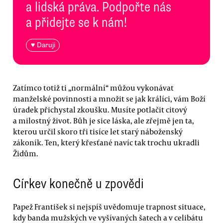
a lidská práva. Podpořte nás
a přidejte se k nám!
♥ Daruji
Zatímco totiž ti „normální“ můžou vykonávat
manželské povinnosti a množit se jak králíci, vám Boží
úradek přichystal zkoušku. Musíte potlačit citový
a milostný život. Bůh je sice láska, ale zřejmě jen ta,
kterou určil skoro tři tisíce let starý náboženský
zákoník. Ten, který křesťané navíc tak trochu ukradli
Židům.
Církev konečně u zpovědi
Papež František si nejspíš uvědomuje trapnost situace,
kdy banda mužských ve vyšívaných šatech a v celibátu