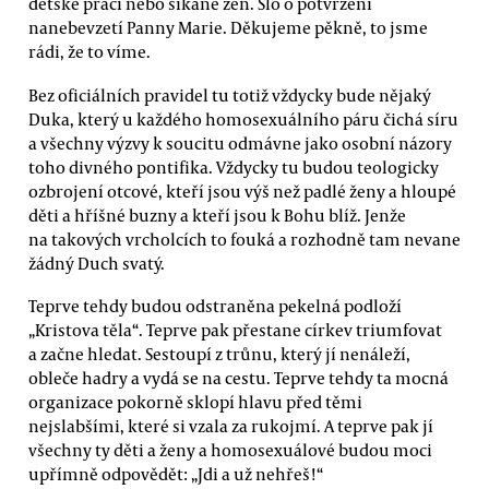
dětské práci nebo šikaně žen. Šlo o potvrzení
nanebevzetí Panny Marie. Děkujeme pěkně, to jsme
rádi, že to víme.
Bez oficiálních pravidel tu totiž vždycky bude nějaký
Duka, který u každého homosexuálního páru čichá síru
a všechny výzvy k soucitu odmávne jako osobní názory
toho divného pontifika. Vždycky tu budou teologicky
ozbrojení otcové, kteří jsou výš než padlé ženy a hloupé
děti a hříšné buzny a kteří jsou k Bohu blíž. Jenže
na takových vrcholcích to fouká a rozhodně tam nevane
žádný Duch svatý.
Teprve tehdy budou odstraněna pekelná podloží
„Kristova těla“. Teprve pak přestane církev triumfovat
a začne hledat. Sestoupí z trůnu, který jí nenáleží,
obleče hadry a vydá se na cestu. Teprve tehdy ta mocná
organizace pokorně sklopí hlavu před těmi
nejslabšími, které si vzala za rukojmí. A teprve pak jí
všechny ty děti a ženy a homosexuálové budou moci
upřímně odpovědět: „Jdi a už nehřeš!“