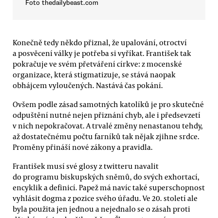
Foto thedailybeast.com
Konečně tedy někdo přiznal, že upalování, otroctví
a posvěcení války je potřeba si vyříkat. František tak
pokračuje ve svém přetváření církve: z mocenské
organizace, která stigmatizuje, se stává naopak
obhájcem vyloučených. Nastává čas pokání.
Ovšem podle zásad samotných katolíků je pro skutečné
odpuštění nutné nejen přiznání chyb, ale i předsevzetí
v nich nepokračovat. A trvalé změny nenastanou tehdy,
až dostatečnému počtu farníků tak nějak zjihne srdce.
Proměny přináší nové zákony a pravidla.
František musí své glosy z twitteru navalit
do programu biskupských sněmů, do svých exhortací,
encyklik a definicí. Papež má navíc také superschopnost
vyhlásit dogma z pozice svého úřadu. Ve 20. století ale
byla použita jen jednou a nejednalo se o zásah proti