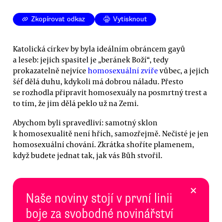
Zkopírovat odkaz
Vytisknout
Katolická církev by byla ideálním obráncem gayů
a leseb: jejich spasitel je „beránek Boží“, tedy
prokazatelně nejvíce
homosexuální zvíře
vůbec, a jejich
šéf dělá duhu, kdykoli má dobrou náladu. Přesto
se rozhodla připravit homosexuály na posmrtný trest a
to tím, že jim dělá peklo už na Zemi.
Abychom byli spravedliví: samotný sklon
k homosexualitě není hřích, samozřejmě. Nečisté je jen
homosexuální chování. Zkrátka shoříte plamenem,
když budete jednat tak, jak vás Bůh stvořil.
×
Naše noviny stojí v první linii
boje za svobodné novinářství