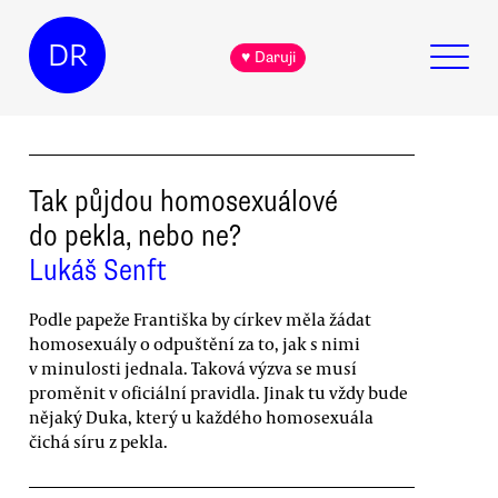
DR
♥ Daruji
Tak půjdou homosexuálové
do pekla, nebo ne?
Lukáš Senft
Podle papeže Františka by církev měla žádat
homosexuály o odpuštění za to, jak s nimi
v minulosti jednala. Taková výzva se musí
proměnit v oficiální pravidla. Jinak tu vždy bude
nějaký Duka, který u každého homosexuála
čichá síru z pekla.