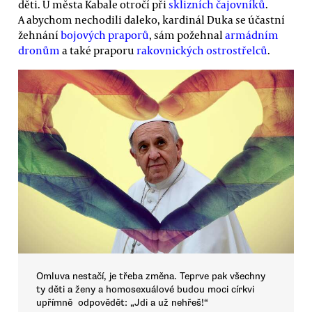
děti. U města Kabale otročí při
sklizních čajovníků
.
A abychom nechodili daleko, kardinál Duka se účastní
žehnání
bojových praporů
, sám požehnal
armádním
dronům
a také praporu
rakovnických ostrostřelců
.
Omluva nestačí, je třeba změna. Teprve pak všechny
ty děti a ženy a homosexuálové budou moci církvi
upřímně odpovědět: „Jdi a už nehřeš!“