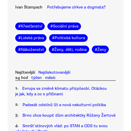
Ivan Štampach
Potřebujeme církve a dogmata?
#
Křesťanství
#
Sociální práva
#
Lidská práva
#
Politická kultura
#
Náboženství
#
Ženy, děti, rodina
#
Ženy
Nejčtenější
Nejdiskutovanější
24 hod
týden
měsíc
1.
Evropa se změně klimatu přizpůsobí. Otázkou
je jak, kdy a co s příčinami
2.
Padesát odstínů lži a nová nekulturní politika
3.
Brno chce koupit dům architektky Růženy Žertové
4.
Smršť stínových vlád: po STAN a ODS tu svou