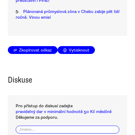
představili i Piráti
5.
Plánovaná průmyslová zóna v Chebu zabije pět lidí
ročně. Vinou emisí
Zkopírovat odkaz
Vytisknout
Diskuse
Pro přístup do diskusí zadejte
pravidelný dar v minimální hodnotě 50 Kč měsíčně
Děkujeme za podporu.