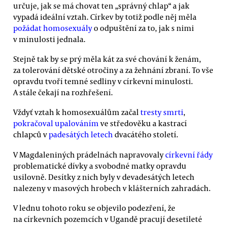
určuje, jak se má chovat ten „správný chlap“ a jak
vypadá ideální vztah. Církev by totiž podle něj měla
požádat homosexuály
o odpuštění za to, jak s nimi
v minulosti jednala.
Stejně tak by se prý měla kát za své chování k ženám,
za tolerování dětské otročiny a za žehnání zbraní. To vše
opravdu tvoří temné sedliny v církevní minulosti.
A stále čekají na rozhřešení.
Vždyť vztah k homosexuálům začal
tresty smrti
,
pokračoval upalováním
ve středověku a kastrací
chlapců v
padesátých letech
dvacátého století.
V Magdaleniných prádelnách napravovaly
církevní řády
problematické dívky a svobodné matky opravdu
usilovně. Desítky z nich byly v devadesátých letech
nalezeny v masových hrobech v klášterních zahradách.
V lednu tohoto roku se objevilo podezření, že
na církevních pozemcích v Ugandě pracují desetileté