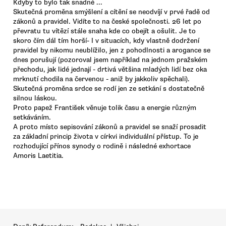
Kdyby to bylo tak snadné ...
Skutečná proměna smýšlení a cítění se neodvíjí v prvé řadě od
zákonů a pravidel. Vidíte to na české společnosti. 26 let po
převratu tu vítězí stále snaha kde co obejít a ošulit. Je to
skoro čím dál tím horší- I v situacích, kdy vlastně dodržení
pravidel by nikomu neublížilo, jen z pohodlnosti a arogance se
dnes porušují (pozoroval jsem například na jednom pražském
přechodu, jak lidé jednají - drtivá většina mladých lidí bez oka
mrknutí chodila na červenou - aniž by jakkoliv spěchali).
Skutečná proměna srdce se rodí jen ze setkání s dostatečně
silnou láskou.
Proto papež František věnuje tolik času a energie různým
setkáváním.
A proto místo sepisování zákonů a pravidel se snaží prosadit
za základní princip života v církvi individuální přístup. To je
rozhodující přínos synody o rodině i následné exhortace
Amoris Laetitia.