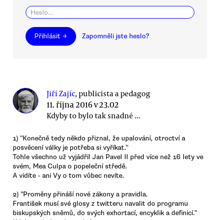
Přihlásit →
Zapomněli jste heslo?
Jiří Zajíc
, publicista a pedagog
11. října 2016 v 23.02
Kdyby to bylo tak snadné ...
1) "Konečně tedy někdo přiznal, že upalování, otroctví a
posvěcení války je potřeba si vyříkat."
Tohle všechno už vyjádřil Jan Pavel II před více než 16 lety ve
svém, Mea Culpa o popeleční středě.
A vidíte - ani Vy o tom vůbec nevíte.
2) "Proměny přináší nové zákony a pravidla.
František musí své glosy z twitteru navalit do programu
biskupských sněmů, do svých exhortací, encyklik a definicí."