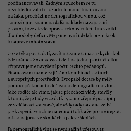
podfinancovávali. Žádným způsobem se tu
nezohledňovalo to, že ačkoli máme financování
na žáka, procházíme demografickou vlnou, což
samozřejmě znamená další náklady na zajištění
prostor, investic do oprav a rekonstrukcí. Tím vznikl
dlouhodobý deficit. My jsme nyní udělali první krok
k nápravě tohoto stavu.
Co se týká počtu dětí, začít musíme u mateřských škol,
kde máme až osmadvacet dětí na jednu paní učitelku.
Připravujeme navýšení počtu těchto pedagogů.
Financování máme zajištěno kombinací státních
a evropských prostředků. Evropské dotace by měly
pomoct překonat tu dočasnou demografickou vlnu.
Jako rodiče ale víme, jak se předchozí vlády stavěly
k tomu, že je tady více dětí. Ty samozřejmě postupují
ve vzdělávací soustavě, ale vždy tady nastane velké
překvapení, že jich je najednou tolik a že pro ně nejsou
místa nejprve ve školkách a pak ve školách.
Ta demografická vlna se nyní začíná přesouvat