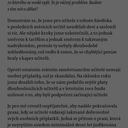
ze kterého se nedá vyjít. To je vážný problém. Budete
s tím něco dělat?
Domnívám se, že jsme pro učitele z tohoto hlediska
v posledních měsících určitě neudělali dost a zaslouží
si víc. Ale nějaké kroky jsme uskutečnili, a to jednak
směrem k tarifům a jednak směrem k takzvaným
nadvýkonům, protože ty nebyly dlouhodobě
zohledňovány, což vedlo k tomu, že se chybějící peníze
braly z kapes učitelů.
Oproti ostatním státním zaměstnancům učitelé nemají
osobní příplatky, což je skandální. Na sklonku roku
jsme dosáhli toho, že se nám podařilo zvýšit platy
dlouhosloužících učitelů a v letošním roce budu
usilovat o to, aby byli podpořeni začínající učitelé.
Je pro mě rovněž nepřijatelné, aby nadále pokračovala
praxe, kdy se učitelé vzdávají takzvaně dobrovolně
svých osobních příplatků. Jedná se přitom o praxi, která
je nejvyšším soudem minimálně deset let judikována