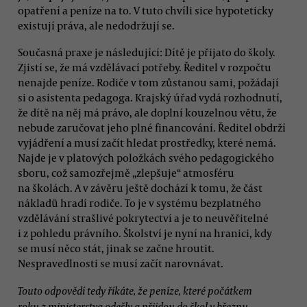
opatření a peníze na to. V tuto chvíli sice hypoteticky
existují práva, ale nedodržují se.
Současná praxe je následující: Dítě je přijato do školy.
Zjistí se, že má vzdělávací potřeby. Ředitel v rozpočtu
nenajde peníze. Rodiče v tom zůstanou sami, požádají
si o asistenta pedagoga. Krajský úřad vydá rozhodnutí,
že dítě na něj má právo, ale doplní kouzelnou větu, že
nebude zaručovat jeho plné financování. Ředitel obdrží
vyjádření a musí začít hledat prostředky, které nemá.
Najde je v platových položkách svého pedagogického
sboru, což samozřejmě „zlepšuje“ atmosféru
na školách. A v závěru ještě dochází k tomu, že část
nákladů hradí rodiče. To je v systému bezplatného
vzdělávání strašlivé pokrytectví a je to neuvěřitelné
i z pohledu právního. Školství je nyní na hranici, kdy
se musí něco stát, jinak se začne hroutit.
Nespravedlnosti se musí začít narovnávat.
Touto odpovědí tedy říkáte, že peníze, které počátkem
roku z ministerstva odešly a přijdou do škol v březnu,