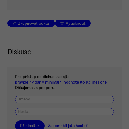
Zkopírovat odkaz
Vytisknout
Diskuse
Pro přístup do diskusí zadejte
pravidelný dar v minimální hodnotě 50 Kč měsíčně
Děkujeme za podporu.
Přihlásit →
Zapomněli jste heslo?