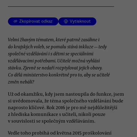
Zkopírovat odkaz
Vytisknout
Velmi žhavým tématem, které patrně zasáhne i
do krajských voleb, se pomalu stává inkluze — tedy
společné vzdělávání i s dětmi se speciálními
vzdělávacími potřebami. Učitelé možná vyhlásí
stávku. Zjevně se nedaří rozptylovat jejich obavy.
Co dělá ministerstvo konkrétně pro to, aby se učitelé
změn nebáli?
Už od okamžiku, kdy jsem nastoupila do funkce, jsem
si uvědomovala, že téma společného vzdělávání bude
naprosto klíčové. Rok 2016 je pro mě nejdůležitější
z hlediska komunikace s učiteli, nikoli pouze
v souvislosti se společným vzděláváním.
Vedle toho probíhá od května 2015 proškolování