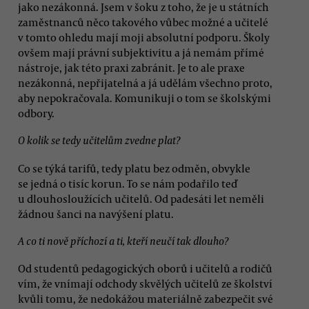
jako nezákonná. Jsem v šoku z toho, že je u státních
zaměstnanců něco takového vůbec možné a učitelé
v tomto ohledu mají moji absolutní podporu. Školy
ovšem mají právní subjektivitu a já nemám přímé
nástroje, jak této praxi zabránit. Je to ale praxe
nezákonná, nepřijatelná a já udělám všechno proto,
aby nepokračovala. Komunikuji o tom se školskými
odbory.
O kolik se tedy učitelům zvedne plat?
Co se týká tarifů, tedy platu bez odměn, obvykle
se jedná o tisíc korun. To se nám podařilo teď
u dlouhosloužících učitelů. Od padesáti let neměli
žádnou šanci na navýšení platu.
A co ti nově příchozí a ti, kteří neučí tak dlouho?
Od studentů pedagogických oborů i učitelů a rodičů
vím, že vnímají odchody skvělých učitelů ze školství
kvůli tomu, že nedokážou materiálně zabezpečit své