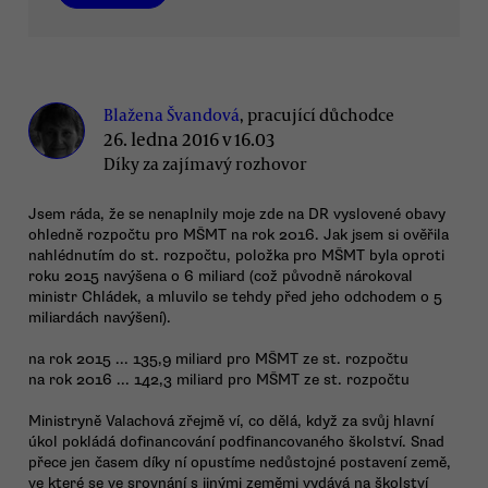
Blažena Švandová
, pracující důchodce
26. ledna 2016 v 16.03
Díky za zajímavý rozhovor
Jsem ráda, že se nenaplnily moje zde na DR vyslovené obavy
ohledně rozpočtu pro MŠMT na rok 2016. Jak jsem si ověřila
nahlédnutím do st. rozpočtu, položka pro MŠMT byla oproti
roku 2015 navýšena o 6 miliard (což původně nárokoval
ministr Chládek, a mluvilo se tehdy před jeho odchodem o 5
miliardách navýšení).
na rok 2015 ... 135,9 miliard pro MŠMT ze st. rozpočtu
na rok 2016 ... 142,3 miliard pro MŠMT ze st. rozpočtu
Ministryně Valachová zřejmě ví, co dělá, když za svůj hlavní
úkol pokládá dofinancování podfinancovaného školství. Snad
přece jen časem díky ní opustíme nedůstojné postavení země,
ve které se ve srovnání s jinými zeměmi vydává na školství