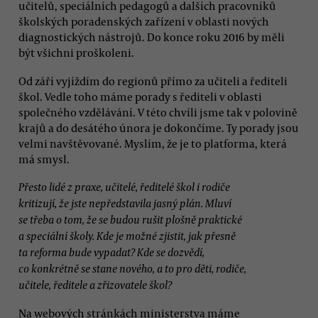
učitelů, speciálních pedagogů a dalších pracovníků
školských poradenských zařízení v oblasti nových
diagnostických nástrojů. Do konce roku 2016 by měli
být všichni proškoleni.
Od září vyjíždím do regionů přímo za učiteli a řediteli
škol. Vedle toho máme porady s řediteli v oblasti
společného vzdělávání. V této chvíli jsme tak v polovině
krajů a do desátého února je dokončíme. Ty porady jsou
velmi navštěvované. Myslím, že je to platforma, která
má smysl.
Přesto lidé z praxe, učitelé, ředitelé škol i rodiče
kritizují, že jste nepředstavila jasný plán. Mluví
se třeba o tom, že se budou rušit plošně praktické
a speciální školy. Kde je možné zjistit, jak přesně
ta reforma bude vypadat? Kde se dozvědí,
co konkrétně se stane nového, a to pro děti, rodiče,
učitele, ředitele a zřizovatele škol?
Na webových stránkách ministerstva máme