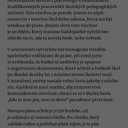
nedostatkem školních psychologů a nedostatkem
kvalifikovaných pracovníků školských pedagogických
zařízení. Toto všechno je pravda. Jenom to nijak
nesouvisí s novelou školského zákona, která má být
uvedena do praxe. Jinými slovy toto všechno
je problém, který musíme každopádně vyřešit bez
ohledu na to, zda ta novela bude, nebo nebude.
V současnosti vytváříme harmonogram uvádění
společného vzdělávání do praxe, při čemž jsem
si uvědomila, že hodně té nedůvěry je spojeno
s negativními zkušenostmi, které učitelé a ředitelé škol
po dlouhé desítky let s ministerstvem školství mají.
V minulosti změny nastaly velmi často jakoby z ničeho
nic. A jelikož se nyní snažím, aby ministerstvo
komunikovalo otevřeně, obrací se to v duchu hesla
„kdo se moc ptá, moc se dozví“ paradoxně proti mně.
Nástupní platu učitele je 21 530 hrubého, což
je sedmnáct až osmnáct čistého. Pro člověka, který
zakládá rodinu a potřebuje platit nájem, je to plat,