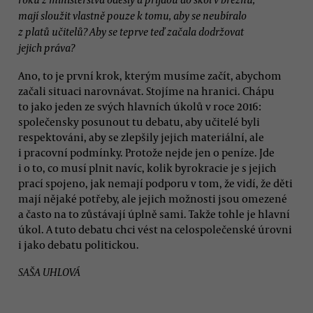
mají sloužit vlastně pouze k tomu, aby se neubíralo
z platů učitelů? Aby se teprve teď začala dodržovat
jejich práva?
Ano, to je první krok, kterým musíme začít, abychom
začali situaci narovnávat. Stojíme na hranici. Chápu
to jako jeden ze svých hlavních úkolů v roce 2016:
společensky posunout tu debatu, aby učitelé byli
respektováni, aby se zlepšily jejich materiální, ale
i pracovní podmínky. Protože nejde jen o peníze. Jde
i o to, co musí plnit navíc, kolik byrokracie je s jejich
prací spojeno, jak nemají podporu v tom, že vidí, že děti
mají nějaké potřeby, ale jejich možnosti jsou omezené
a často na to zůstávají úplně sami. Takže tohle je hlavní
úkol. A tuto debatu chci vést na celospolečenské úrovni
i jako debatu politickou.
SAŠA UHLOVÁ