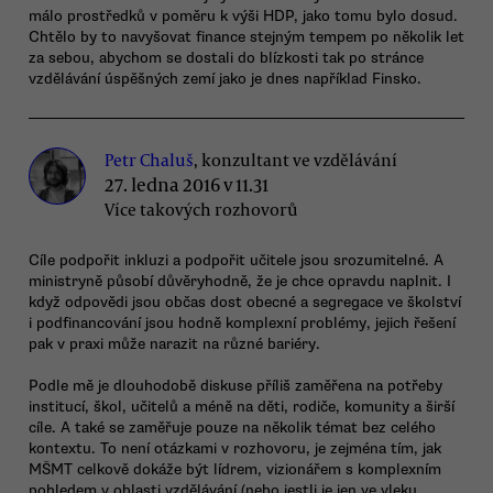
málo prostředků v poměru k výši HDP, jako tomu bylo dosud.
Chtělo by to navyšovat finance stejným tempem po několik let
za sebou, abychom se dostali do blízkosti tak po stránce
vzdělávání úspěšných zemí jako je dnes například Finsko.
Petr Chaluš
, konzultant ve vzdělávání
27. ledna 2016 v 11.31
Více takových rozhovorů
Cíle podpořit inkluzi a podpořit učitele jsou srozumitelné. A
ministryně působí důvěryhodně, že je chce opravdu naplnit. I
když odpovědi jsou občas dost obecné a segregace ve školství
i podfinancování jsou hodně komplexní problémy, jejich řešení
pak v praxi může narazit na různé bariéry.
Podle mě je dlouhodobě diskuse příliš zaměřena na potřeby
institucí, škol, učitelů a méně na děti, rodiče, komunity a širší
cíle. A také se zaměřuje pouze na několik témat bez celého
kontextu. To není otázkami v rozhovoru, je zejména tím, jak
MŠMT celkově dokáže být lídrem, vizionářem s komplexním
pohledem v oblasti vzdělávání (nebo jestli je jen ve vleku