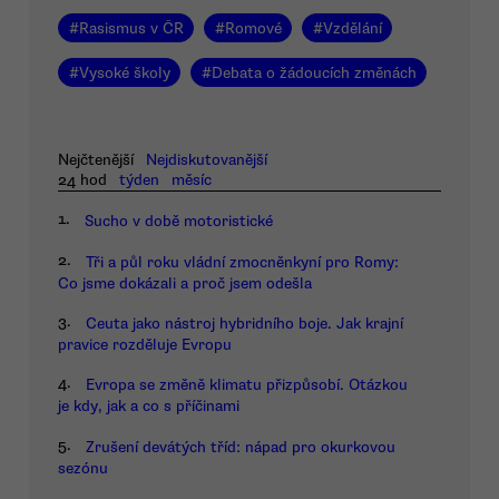
#
Rasismus v ČR
#
Romové
#
Vzdělání
#
Vysoké školy
#
Debata o žádoucích změnách
Nejčtenější
Nejdiskutovanější
24 hod
týden
měsíc
1.
Sucho v době motoristické
2.
Tři a půl roku vládní zmocněnkyní pro Romy:
Co jsme dokázali a proč jsem odešla
3.
Ceuta jako nástroj hybridního boje. Jak krajní
pravice rozděluje Evropu
4.
Evropa se změně klimatu přizpůsobí. Otázkou
je kdy, jak a co s příčinami
5.
Zrušení devátých tříd: nápad pro okurkovou
sezónu