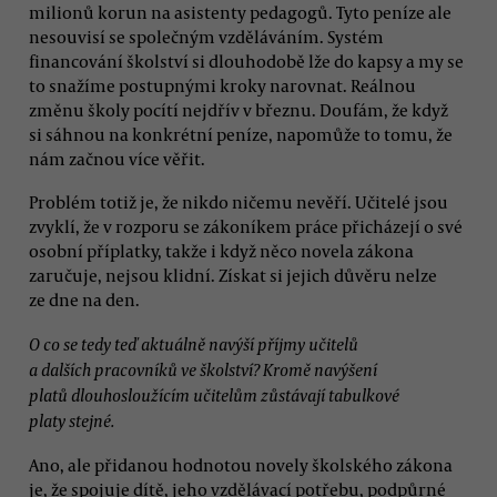
milionů korun na asistenty pedagogů. Tyto peníze ale
nesouvisí se společným vzděláváním. Systém
financování školství si dlouhodobě lže do kapsy a my se
to snažíme postupnými kroky narovnat. Reálnou
změnu školy pocítí nejdřív v březnu. Doufám, že když
si sáhnou na konkrétní peníze, napomůže to tomu, že
nám začnou více věřit.
Problém totiž je, že nikdo ničemu nevěří. Učitelé jsou
zvyklí, že v rozporu se zákoníkem práce přicházejí o své
osobní příplatky, takže i když něco novela zákona
zaručuje, nejsou klidní. Získat si jejich důvěru nelze
ze dne na den.
O co se tedy teď aktuálně navýší příjmy učitelů
a dalších pracovníků ve školství? Kromě navýšení
platů dlouhosloužícím učitelům zůstávají tabulkové
platy stejné.
Ano, ale přidanou hodnotou novely školského zákona
je, že spojuje dítě, jeho vzdělávací potřebu, podpůrné