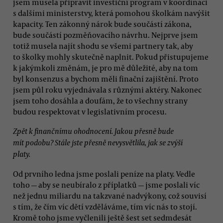
jsem musela připravit investiční program v koordinaci
s dalšími ministerstvy, která pomohou školkám navýšit
kapacity. Ten zákonný nárok bude součástí zákona,
bude součástí pozměňovacího návrhu. Nejprve jsem
totiž musela najít shodu se všemi partnery tak, aby
to školky mohly skutečně naplnit. Pokud přistupujeme
k jakýmkoli změnám, je pro mě důležité, aby na tom
byl konsenzus a bychom měli finační zajištění. Proto
jsem půl roku vyjednávala s různými aktéry. Nakonec
jsem toho dosáhla a doufám, že to všechny strany
budou respektovat v legislativním procesu.
Zpět k finančnímu ohodnocení. Jakou přesně bude
mít podobu? Stále jste přesně nevysvětlila, jak se zvýší
platy.
Od prvního ledna jsme poslali peníze na platy. Vedle
toho — aby se neubíralo z příplatků — jsme poslali víc
než jednu miliardu na takzvané nadvýkony, což souvisí
s tím, že čím víc dětí vzděláváme, tím víc nás to stojí.
Kromě toho jsme vyčlenili ještě šest set sedmdesát