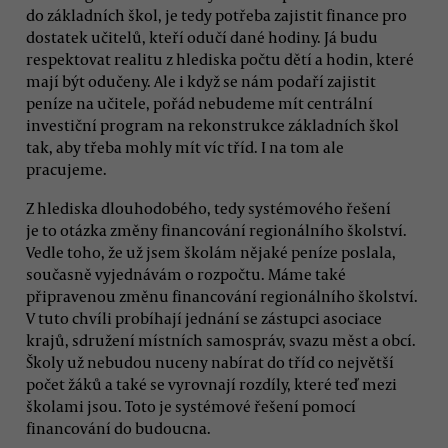
do základních škol, je tedy potřeba zajistit finance pro
dostatek učitelů, kteří odučí dané hodiny. Já budu
respektovat realitu z hlediska počtu dětí a hodin, které
mají být odučeny. Ale i když se nám podaří zajistit
peníze na učitele, pořád nebudeme mít centrální
investiční program na rekonstrukce základních škol
tak, aby třeba mohly mít víc tříd. I na tom ale
pracujeme.
Z hlediska dlouhodobého, tedy systémového řešení
je to otázka změny financování regionálního školství.
Vedle toho, že už jsem školám nějaké peníze poslala,
současně vyjednávám o rozpočtu. Máme také
připravenou změnu financování regionálního školství.
V tuto chvíli probíhají jednání se zástupci asociace
krajů, sdružení místních samospráv, svazu měst a obcí.
Školy už nebudou nuceny nabírat do tříd co největší
počet žáků a také se vyrovnají rozdíly, které teď mezi
školami jsou. Toto je systémové řešení pomocí
financování do budoucna.