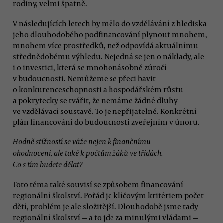
rodiny, velmi špatně.
V následujících letech by mělo do vzdělávání z hlediska
jeho dlouhodobého podfinancování plynout mnohem,
mnohem více prostředků, než odpovídá aktuálnímu
střednědobému výhledu. Nejedná se jen o náklady, ale
i o investici, která se mnohonásobně zúročí
v budoucnosti. Nemůžeme se přeci bavit
o konkurenceschopnosti a hospodářském růstu
a pokrytecky se tvářit, že nemáme žádné dluhy
ve vzdělávací soustavě. To je nepřijatelné. Konkrétní
plán financování do budoucnosti zveřejním v únoru.
Hodně stížností se váže nejen k finančnímu
ohodnocení, ale také k počtům žáků ve třídách.
Co s tím budete dělat?
Toto téma také souvisí se způsobem financování
regionální školství. Pořád je klíčovým kritériem počet
dětí, problém je ale složitější. Dlouhodobě jsme tady
regionální školství — a to jde za minulými vládami —