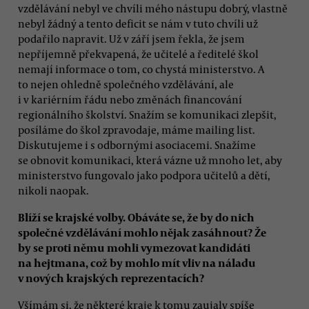
vzdělávání nebyl ve chvíli mého nástupu dobrý, vlastně
nebyl žádný a tento deficit se nám v tuto chvíli už
podařilo napravit. Už v září jsem řekla, že jsem
nepříjemně překvapená, že učitelé a ředitelé škol
nemají informace o tom, co chystá ministerstvo. A
to nejen ohledně společného vzdělávání, ale
i v kariérním řádu nebo změnách financování
regionálního školství. Snažím se komunikaci zlepšit,
posíláme do škol zpravodaje, máme mailing list.
Diskutujeme i s odbornými asociacemi. Snažíme
se obnovit komunikaci, která vázne už mnoho let, aby
ministerstvo fungovalo jako podpora učitelů a dětí,
nikoli naopak.
Blíží se krajské volby. Obáváte se, že by do nich
společné vzdělávání mohlo nějak zasáhnout? Že
by se proti němu mohli vymezovat kandidáti
na hejtmana, což by mohlo mít vliv na náladu
v nových krajských reprezentacích?
Všímám si, že některé kraje k tomu zaujaly spíše