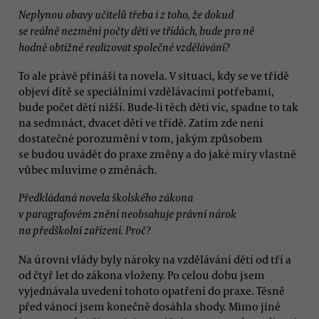
Neplynou obavy učitelů třeba i z toho, že dokud
se reálně nezmění počty dětí ve třídách, bude pro ně
hodně obtížné realizovat společné vzdělávání?
To ale právě přináší ta novela. V situaci, kdy se ve třídě
objeví dítě se speciálními vzdělávacími potřebami,
bude počet dětí nižší. Bude-li těch dětí víc, spadne to tak
na sedmnáct, dvacet dětí ve třídě. Zatím zde není
dostatečné porozumění v tom, jakým způsobem
se budou uvádět do praxe změny a do jaké míry vlastně
vůbec mluvíme o změnách.
Předkládaná novela školského zákona
v paragrafovém znění neobsahuje právní nárok
na předškolní zařízení. Proč?
Na úrovni vlády byly nároky na vzdělávání dětí od tří a
od čtyř let do zákona vloženy. Po celou dobu jsem
vyjednávala uvedení tohoto opatření do praxe. Těsně
před vánoci jsem konečně dosáhla shody. Mimo jiné