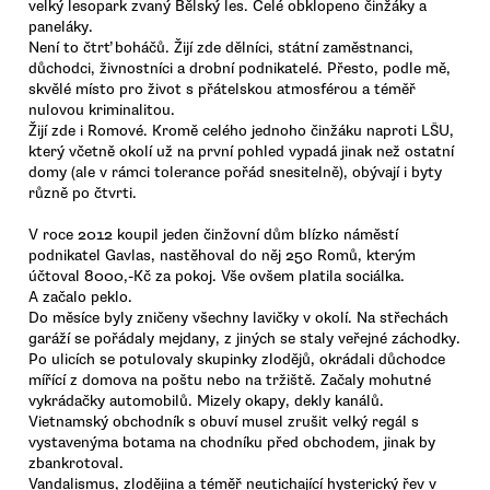
velký lesopark zvaný Bělský les. Celé obklopeno činžáky a
paneláky.
Není to čtrť boháčů. Žijí zde dělníci, státní zaměstnanci,
důchodci, živnostníci a drobní podnikatelé. Přesto, podle mě,
skvělé místo pro život s přátelskou atmosférou a téměř
nulovou kriminalitou.
Žijí zde i Romové. Kromě celého jednoho činžáku naproti LŠU,
který včetně okolí už na první pohled vypadá jinak než ostatní
domy (ale v rámci tolerance pořád snesitelně), obývají i byty
různě po čtvrti.
V roce 2012 koupil jeden činžovní dům blízko náměstí
podnikatel Gavlas, nastěhoval do něj 250 Romů, kterým
účtoval 8000,-Kč za pokoj. Vše ovšem platila sociálka.
A začalo peklo.
Do měsíce byly zničeny všechny lavičky v okolí. Na střechách
garáží se pořádaly mejdany, z jiných se staly veřejné záchodky.
Po ulicích se potulovaly skupinky zlodějů, okrádali důchodce
mířící z domova na poštu nebo na tržiště. Začaly mohutné
vykrádačky automobilů. Mizely okapy, dekly kanálů.
Vietnamský obchodník s obuví musel zrušit velký regál s
vystavenýma botama na chodníku před obchodem, jinak by
zbankrotoval.
Vandalismus, zlodějina a téměř neutichající hysterický řev v