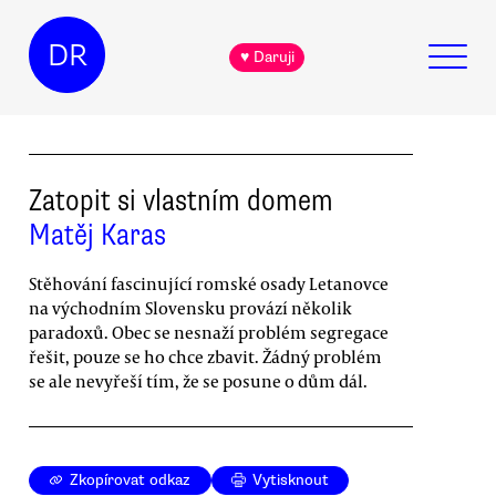
DR
♥ Daruji
Zatopit si vlastním domem
Matěj Karas
Stěhování fascinující romské osady Letanovce
na východním Slovensku provází několik
paradoxů. Obec se nesnaží problém segregace
řešit, pouze se ho chce zbavit. Žádný problém
se ale nevyřeší tím, že se posune o dům dál.
Zkopírovat odkaz
Vytisknout