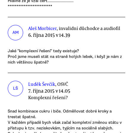
Hlavně že je vzal čert......................
*************************
Aleš Morbicer
, invalidní důchodce a audiofil
AM
6. října 2015 v 14.39
Jaké "komplexní řešení" tedy existuje?
Proč jsme museli stát na straně holých lebek, i když je nám z
nich většinou špatně?
Luděk Ševčík
, OSVČ
LŠ
7. října 2015 v 14.05
Komplexní řešení?
Snad kombinace cukru i biče. Odměňovat dobré kroky a
trestat špatné.
V každém případě bych však začal kompletní změnou státu v
přístupu k tzv. neziskovkám, tyjícím na sociálně slabých.