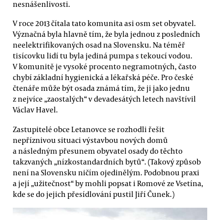
nesnášenlivosti.
V roce 2013 čítala tato komunita asi osm set obyvatel.
Význačná byla hlavně tím, že byla jednou z posledních
neelektrifikovaných osad na Slovensku. Na téměř
tisícovku lidí tu byla jediná pumpa s tekoucí vodou.
V komunitě je vysoké procento negramotných, často
chybí základní hygienická a lékařská péče. Pro české
čtenáře může být osada známá tím, že ji jako jednu
z nejvíce „zaostalých“ v devadesátých letech navštívil
Václav Havel.
Zastupitelé obce Letanovce se rozhodli řešit
nepříznivou situaci výstavbou nových domů
a následným přesunem obyvatel osady do těchto
takzvaných „nízkostandardních bytů“. (Takový způsob
není na Slovensku ničím ojedinělým. Podobnou praxi
a její „užitečnost“ by mohli popsat i Romové ze Vsetína,
kde se do jejich přesídlování pustil Jiří Čunek.)