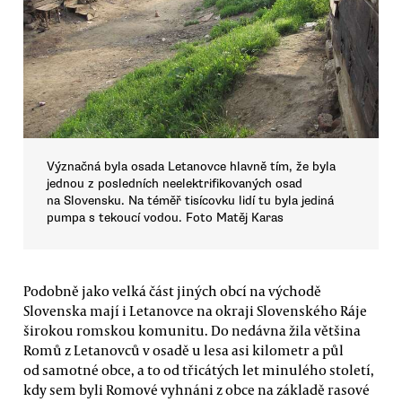
Význačná byla osada Letanovce hlavně tím, že byla
jednou z posledních neelektrifikovaných osad
na Slovensku. Na téměř tisícovku lidí tu byla jediná
pumpa s tekoucí vodou. Foto Matěj Karas
Podobně jako velká část jiných obcí na východě
Slovenska mají i Letanovce na okraji Slovenského Ráje
širokou romskou komunitu. Do nedávna žila většina
Romů z Letanovců v osadě u lesa asi kilometr a půl
od samotné obce, a to od třicátých let minulého století,
kdy sem byli Romové vyhnáni z obce na základě rasové