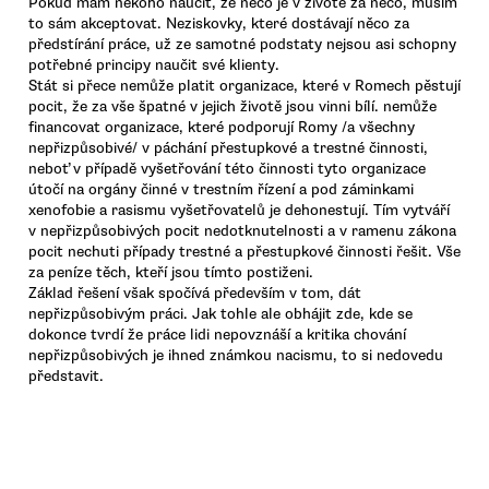
Pokud mám někoho naučit, že něco je v životě za něco, musím
to sám akceptovat. Neziskovky, které dostávají něco za
předstírání práce, už ze samotné podstaty nejsou asi schopny
potřebné principy naučit své klienty.
Stát si přece nemůže platit organizace, které v Romech pěstují
pocit, že za vše špatné v jejich životě jsou vinni bílí. nemůže
financovat organizace, které podporují Romy /a všechny
nepřizpůsobivé/ v páchání přestupkové a trestné činnosti,
neboť v případě vyšetřování této činnosti tyto organizace
útočí na orgány činné v trestním řízení a pod záminkami
xenofobie a rasismu vyšetřovatelů je dehonestují. Tím vytváří
v nepřizpůsobivých pocit nedotknutelnosti a v ramenu zákona
pocit nechuti případy trestné a přestupkové činnosti řešit. Vše
za peníze těch, kteří jsou tímto postiženi.
Základ řešení však spočívá především v tom, dát
nepřizpůsobivým práci. Jak tohle ale obhájit zde, kde se
dokonce tvrdí že práce lidi nepovznáší a kritika chování
nepřizpůsobivých je ihned známkou nacismu, to si nedovedu
představit.