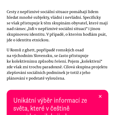
Cesty z nepříznivé sociální situace pomáhají lidem
hledat mnohé subjekty, vládní i nevládní. Specificky
se však přistupuje k těm skupinám obyvatel, které mají
nad rámec „lidí v nepříznivé sociální situaci“ i jinou
skupinovou identitu. V případě, o kterém hodlám psát,
jde o identitu etnickou.
U Romů z ghett, popřípadě romských osad
na východním Slovensku, se často přistupuje
ke kolektivnímu způsobu řešení. Pojem „kolektivní“
zde však zní trochu paradoxně. Cílová skupina projektu
zlepšování sociálních podmínek je totiž z jeho
plánování v podstatě vyloučena.
×
Unikátní výběr informací ze
světa, které v češtině