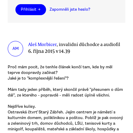
Přihlásit →
Zapomněli jste heslo?
Aleš Morbicer
, invalidní důchodce a audiofil
AM
6. října 2015 v 14.39
Proč mám pocit, že tenhle článek končí tam, kde by měl
teprve doopravdy začínat?
Jaké je to "komplexnější řešení"?
Mám tady jeden příběh, který skončil právě "přesunem o dům
dál", ze kterého - popravdě - měli radost úplně všichni.
Nejdříve kulisy.
Ostravská čtvrť Starý Zábřeh. Jejím centrem je náměstí s
kulturním domem, poliklinikou a poštou. Poblíž je pak ovocný
a zeleninový trh, domov důchodců, LŠU, tenisové kurty a
minigolf, koupaliště, mateřské a základní školy, hospůdky a