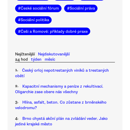
#
České sociální fórum
#
Sociální práva
#
Sociální politika
#
Češi a Romové: příklady dobré praxe
Nejčtenější
Nejdiskutovanější
24 hod
týden
měsíc
1.
Český orloj nepotrestaných viníků a trestaných
obětí
2.
Kapacitní mechanismy a peníze z rekultivací.
Oligarchie zase obere nás všechny
3.
Hlína, asfalt, beton. Co zůstane z brněnského
velodromu?
4.
Brno chystá akční plán na zvládání veder. Jako
jediné krajské město