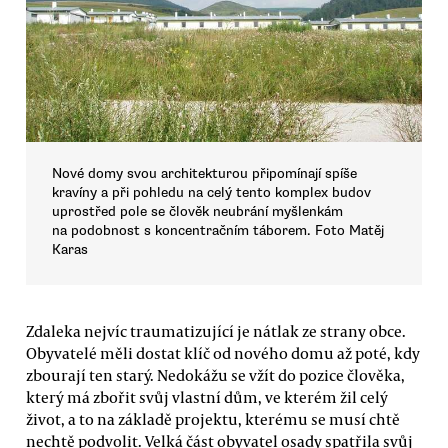
Nové domy svou architekturou připomínají spíše
kravíny a při pohledu na celý tento komplex budov
uprostřed pole se člověk neubrání myšlenkám
na podobnost s koncentračním táborem. Foto Matěj
Karas
Zdaleka nejvíc traumatizující je nátlak ze strany obce.
Obyvatelé měli dostat klíč od nového domu až poté, kdy
zbourají ten starý. Nedokážu se vžít do pozice člověka,
který má zbořit svůj vlastní dům, ve kterém žil celý
život, a to na základě projektu, kterému se musí chtě
nechtě podvolit. Velká část obyvatel osady spatřila svůj