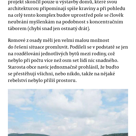
projekt skončil pouze u výstavby domů, které svou
architekturou připomínají spíše kravíny a při pohledu
na celý tento komplex budov uprostřed pole se člověk
neubrání myšlenkám na podobnost s koncentračním
táborem (chybí snad jen ostnatý drát).
Romové z osady měli jen velmi malou možnost
do řešení situace promluvit. Podíleli se v podstatě se jen
na rozdělování jednotlivých bytů mezi rodiny, což
nebylo při počtu více než osm set lidí nic snadného.
Starosta obce navíc jednoznačně prohlásil, že buďto
se přestěhují všichni, nebo nikdo, takže na nějaké
rebelství nebylo příliš prostoru.