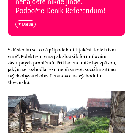
nenajdete nikde jinde.
Podpořte Deník Referendum!
♥ Daruji
V důsledku se to dá připodobnit k jakési „kolektivní
vině“. Kolektivní vina pak slouží k formulování
zástupných problémů. Příkladem může být způsob,
jakým se rozhodla řešit nepříznivou sociální situaci
svých obyvatel obec Letanovce na východním
Slovensku.