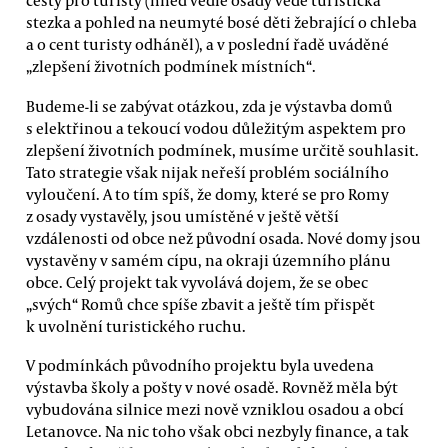
cesty pro turisty (hned vedle osady vede turistická
stezka a pohled na neumyté bosé děti žebrající o chleba
a o cent turisty odháněl), a v poslední řadě uváděné
„zlepšení životních podmínek místních“.
Budeme-li se zabývat otázkou, zda je výstavba domů
s elektřinou a tekoucí vodou důležitým aspektem pro
zlepšení životních podmínek, musíme určitě souhlasit.
Tato strategie však nijak neřeší problém sociálního
vyloučení. A to tím spíš, že domy, které se pro Romy
z osady vystavěly, jsou umístěné v ještě větší
vzdálenosti od obce než původní osada. Nové domy jsou
vystavěny v samém cípu, na okraji územního plánu
obce. Celý projekt tak vyvolává dojem, že se obec
„svých“ Romů chce spíše zbavit a ještě tím přispět
k uvolnění turistického ruchu.
V podmínkách původního projektu byla uvedena
výstavba školy a pošty v nové osadě. Rovněž měla být
vybudována silnice mezi nově vzniklou osadou a obcí
Letanovce. Na nic toho však obci nezbyly finance, a tak