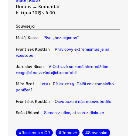
Matěj Karas
Domov
→
Komentář
6. října 2015 v 6.00
Související
Matěj Karas
Pivo „bez ciganov“
František Kostlán
Pravicový extremismus je na
vzestupu
Jaroslav Bican
V Ostravě se koná shromáždění
reagující na vzrůstající xenofobii
Míra Brož
Lety u Písku 2015. Další rok romského
ponížení
František Kostlán
Osvobození nás neosvobodilo
Saša Uhlová
Strach z ulice, strach z diskuze
#
Rasismus v ČR
#
Romové
#
Slovensko