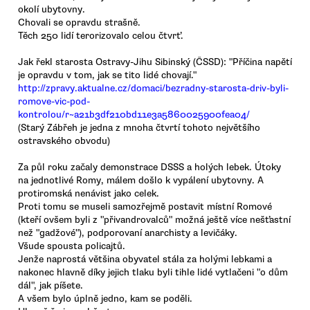
okolí ubytovny.
Chovali se opravdu strašně.
Těch 250 lidí terorizovalo celou čtvrť.
Jak řekl starosta Ostravy-Jihu Sibinský (ČSSD): "Příčina napětí
je opravdu v tom, jak se tito lidé chovají."
http://zpravy.aktualne.cz/domaci/bezradny-starosta-driv-byli-
romove-vic-pod-
kontrolou/r~a21b3df210bd11e3a5860025900fea04/
(Starý Zábřeh je jedna z mnoha čtvrtí tohoto největšího
ostravského obvodu)
Za půl roku začaly demonstrace DSSS a holých lebek. Útoky
na jednotlivé Romy, málem došlo k vypálení ubytovny. A
protiromská nenávist jako celek.
Proti tomu se museli samozřejmě postavit místní Romové
(kteří ovšem byli z "přivandrovalců" možná ještě více nešťastní
než "gadžové"), podporovaní anarchisty a levičáky.
Všude spousta policajtů.
Jenže naprostá většina obyvatel stála za holými lebkami a
nakonec hlavně díky jejich tlaku byli tihle lidé vytlačeni "o dům
dál", jak píšete.
A všem bylo úplně jedno, kam se poděli.