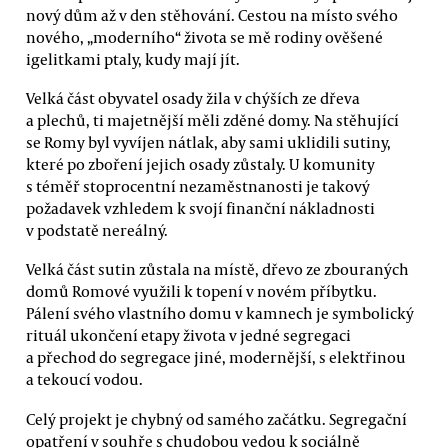
nový dům až v den stěhování. Cestou na místo svého
nového, „moderního“ života se mě rodiny ověšené
igelitkami ptaly, kudy mají jít.
Velká část obyvatel osady žila v chýších ze dřeva
a plechů, ti majetnější měli zděné domy. Na stěhující
se Romy byl vyvíjen nátlak, aby sami uklidili sutiny,
které po zboření jejich osady zůstaly. U komunity
s téměř stoprocentní nezaměstnanosti je takový
požadavek vzhledem k svojí finanční nákladnosti
v podstatě nereálný.
Velká část sutin zůstala na místě, dřevo ze zbouraných
domů Romové využili k topení v novém příbytku.
Pálení svého vlastního domu v kamnech je symbolický
rituál ukončení etapy života v jedné segregaci
a přechod do segregace jiné, modernější, s elektřinou
a tekoucí vodou.
Celý projekt je chybný od samého začátku. Segregační
opatření v souhře s chudobou vedou k sociálně