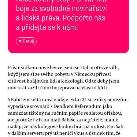
boje za svobodné novinářství
a lidská práva. Podpořte nás
a přidejte se k nám!
♥ Daruji
Příslušníkem nové levice jsem se stal proti své vůli,
když jsem si ze svého pobytu v Německu přivezl
citlivost k zájmům lidí a k ekologii. Od té doby jsem
mockrát zažil třídní boj zprava na vlastní kůži.
S Babišem svítá nová naděje. Echo 24 sice díky penězům
vypadá ve srovnání s Deníkem Referendum jako
samizdat tištěný na ručním papíře se zlatou ořízkou,
ale protože i v Echu mají Babiše za nepřítele, máme
naději, že nás kolegové budou brát na milost. Pan Šafr
v dalším serveru prý už neničí vkus a úsudek tím, že