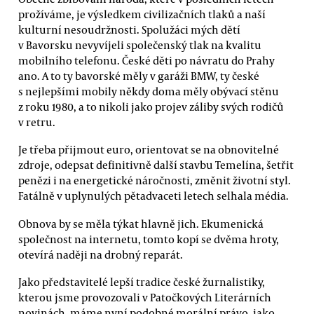
prožíváme, je výsledkem civilizačních tlaků a naší
kulturní nesoudržnosti. Spolužáci mých dětí
v Bavorsku nevyvíjeli společenský tlak na kvalitu
mobilního telefonu. České děti po návratu do Prahy
ano. A to ty bavorské měly v garáži BMW, ty české
s nejlepšími mobily někdy doma měly obývací stěnu
z roku 1980, a to nikoli jako projev záliby svých rodičů
v retru.
Je třeba přijmout euro, orientovat se na obnovitelné
zdroje, odepsat definitivně další stavbu Temelína, šetřit
penězi i na energetické náročnosti, změnit životní styl.
Fatálně v uplynulých pětadvaceti letech selhala média.
Obnova by se měla týkat hlavně jich. Ekumenická
společnost na internetu, tomto kopí se dvěma hroty,
otevírá naději na drobný reparát.
Jako představitelé lepší tradice české žurnalistiky,
kterou jsme provozovali v Patočkových Literárních
novinách, máme nyní podobné morální právo, jako