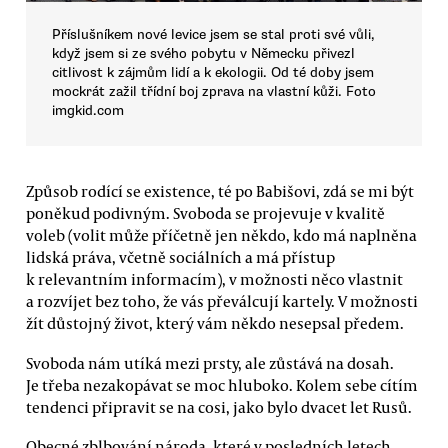
Příslušníkem nové levice jsem se stal proti své vůli,
když jsem si ze svého pobytu v Německu přivezl
citlivost k zájmům lidí a k ekologii. Od té doby jsem
mockrát zažil třídní boj zprava na vlastní kůži. Foto
imgkid.com
Způsob rodící se existence, té po Babišovi, zdá se mi být
poněkud podivným. Svoboda se projevuje v kvalitě
voleb (volit může příčetně jen někdo, kdo má naplněna
lidská práva, včetně sociálních a má přístup
k relevantním informacím), v možnosti něco vlastnit
a rozvíjet bez toho, že vás převálcují kartely. V možnosti
žít důstojný život, který vám někdo nesepsal předem.
Svoboda nám utíká mezi prsty, ale zůstává na dosah.
Je třeba nezakopávat se moc hluboko. Kolem sebe cítím
tendenci připravit se na cosi, jako bylo dvacet let Rusů.
Obecné zblbování národa, které v posledních letech