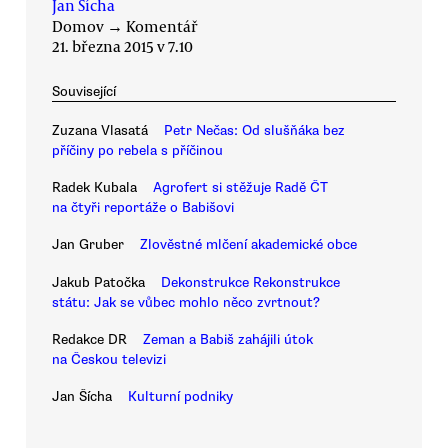
Jan Šícha
Domov
→
Komentář
21. března 2015 v 7.10
Související
Zuzana Vlasatá
Petr Nečas: Od slušňáka bez
příčiny po rebela s příčinou
Radek Kubala
Agrofert si stěžuje Radě ČT
na čtyři reportáže o Babišovi
Jan Gruber
Zlověstné mlčení akademické obce
Jakub Patočka
Dekonstrukce Rekonstrukce
státu: Jak se vůbec mohlo něco zvrtnout?
Redakce DR
Zeman a Babiš zahájili útok
na Českou televizi
Jan Šícha
Kulturní podniky