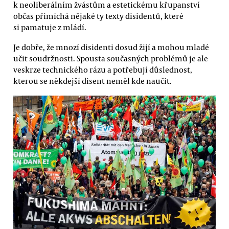
k neoliberálním žvástům a estetickému křupanství
občas přimíchá nějaké ty texty disidentů, které
si pamatuje z mládí.
Je dobře, že mnozí disidenti dosud žijí a mohou mladé
učit soudržnosti. Spousta současných problémů je ale
veskrze technického rázu a potřebují důslednost,
kterou se někdejší disent neměl kde naučit.