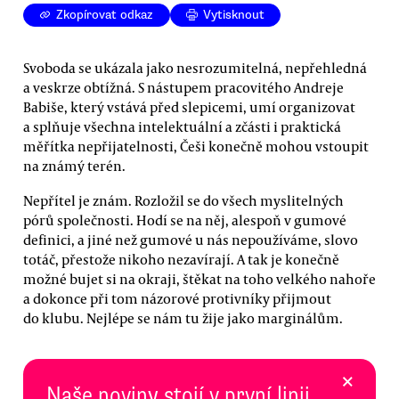
Zkopírovat odkaz
Vytisknout
Svoboda se ukázala jako nesrozumitelná, nepřehledná
a veskrze obtížná. S nástupem pracovitého Andreje
Babiše, který vstává před slepicemi, umí organizovat
a splňuje všechna intelektuální a zčásti i praktická
měřítka nepřijatelnosti, Češi konečně mohou vstoupit
na známý terén.
Nepřítel je znám. Rozložil se do všech myslitelných
pórů společnosti. Hodí se na něj, alespoň v gumové
definici, a jiné než gumové u nás nepoužíváme, slovo
totáč, přestože nikoho nezavírají. A tak je konečně
možné bujet si na okraji, štěkat na toho velkého nahoře
a dokonce při tom názorové protivníky přijmout
do klubu. Nejlépe se nám tu žije jako marginálům.
×
Naše noviny stojí v první linii