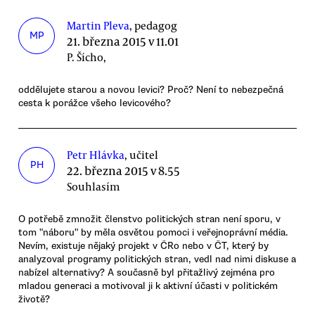
Martin Pleva
, pedagog
MP
21. března 2015 v 11.01
P. Šícho,
oddělujete starou a novou levici? Proč? Není to nebezpečná
cesta k porážce všeho levicového?
Petr Hlávka
, učitel
PH
22. března 2015 v 8.55
Souhlasím
O potřebě zmnožit členstvo politických stran není sporu, v
tom "náboru" by měla osvětou pomoci i veřejnoprávní média.
Nevím, existuje nějaký projekt v ČRo nebo v ČT, který by
analyzoval programy politických stran, vedl nad nimi diskuse a
nabízel alternativy? A současně byl přitažlivý zejména pro
mladou generaci a motivoval ji k aktivní účasti v politickém
životě?