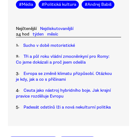
#
Média
#
Politická kultura
#
Andrej Babiš
Nejčtenější
Nejdiskutovanější
24 hod
týden
měsíc
1.
Sucho v době motoristické
2.
Tři a půl roku vládní zmocněnkyní pro Romy:
Co jsme dokázali a proč jsem odešla
3.
Evropa se změně klimatu přizpůsobí. Otázkou
je kdy, jak a co s příčinami
4.
Ceuta jako nástroj hybridního boje. Jak krajní
pravice rozděluje Evropu
5.
Padesát odstínů lži a nová nekulturní politika