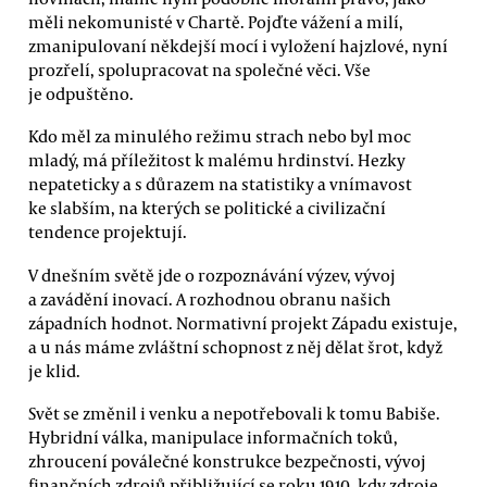
měli nekomunisté v Chartě. Pojďte vážení a milí,
zmanipulovaní někdejší mocí i vyložení hajzlové, nyní
prozřelí, spolupracovat na společné věci. Vše
je odpuštěno.
Kdo měl za minulého režimu strach nebo byl moc
mladý, má příležitost k malému hrdinství. Hezky
nepateticky a s důrazem na statistiky a vnímavost
ke slabším, na kterých se politické a civilizační
tendence projektují.
V dnešním světě jde o rozpoznávání výzev, vývoj
a zavádění inovací. A rozhodnou obranu našich
západních hodnot. Normativní projekt Západu existuje,
a u nás máme zvláštní schopnost z něj dělat šrot, když
je klid.
Svět se změnil i venku a nepotřebovali k tomu Babiše.
Hybridní válka, manipulace informačních toků,
zhroucení poválečné konstrukce bezpečnosti, vývoj
finančních zdrojů přibližující se roku 1910, kdy zdroje