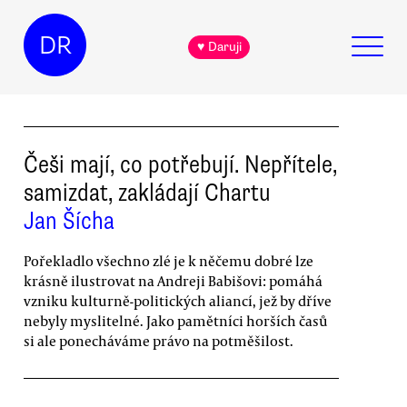
DR
♥ Daruji
Češi mají, co potřebují. Nepřítele,
samizdat, zakládají Chartu
Jan Šícha
Pořekladlo všechno zlé je k něčemu dobré lze
krásně ilustrovat na Andreji Babišovi: pomáhá
vzniku kulturně-politických aliancí, jež by dříve
nebyly myslitelné. Jako pamětníci horších časů
si ale ponecháváme právo na potměšilost.