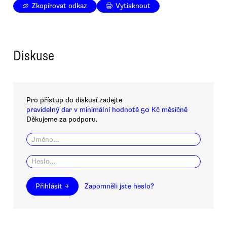
Zkopírovat odkaz
Vytisknout
Diskuse
Pro přístup do diskusí zadejte
pravidelný dar v minimální hodnotě 50 Kč měsíčně
Děkujeme za podporu.
Přihlásit →
Zapomněli jste heslo?