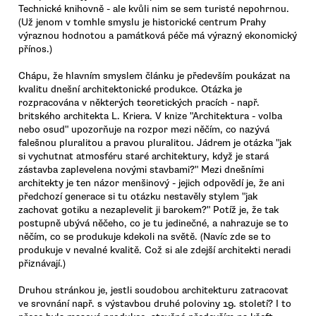
Technické knihovně - ale kvůli nim se sem turisté nepohrnou.
(Už jenom v tomhle smyslu je historické centrum Prahy
výraznou hodnotou a památková péče má výrazný ekonomický
přínos.)
Chápu, že hlavním smyslem článku je především poukázat na
kvalitu dnešní architektonické produkce. Otázka je
rozpracována v některých teoretických pracích - např.
britského architekta L. Kriera. V knize "Architektura - volba
nebo osud" upozorňuje na rozpor mezi něčím, co nazývá
falešnou pluralitou a pravou pluralitou. Jádrem je otázka "jak
si vychutnat atmosféru staré architektury, když je stará
zástavba zaplevelena novými stavbami?" Mezi dnešními
architekty je ten názor menšinový - jejich odpovědí je, že ani
předchozí generace si tu otázku nestavěly stylem "jak
zachovat gotiku a nezaplevelit ji barokem?" Potíž je, že tak
postupně ubývá něčeho, co je tu jedinečné, a nahrazuje se to
něčím, co se produkuje kdekoli na světě. (Navíc zde se to
produkuje v nevalné kvalitě. Což si ale zdejší architekti neradi
přiznávají.)
Druhou stránkou je, jestli soudobou architekturu zatracovat
ve srovnání např. s výstavbou druhé poloviny 19. století? I to