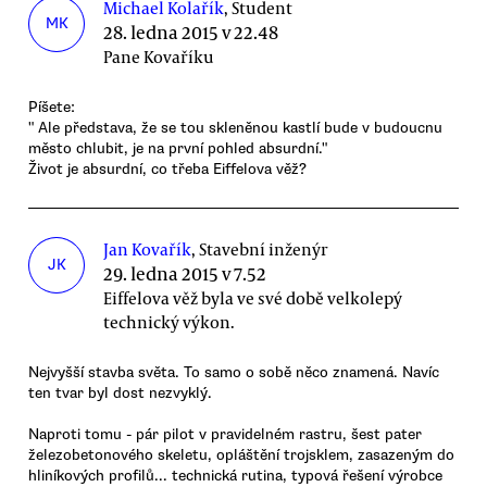
Michael Kolařík
, Student
MK
28. ledna 2015 v 22.48
Pane Kovaříku
Píšete:
" Ale představa, že se tou skleněnou kastlí bude v budoucnu
město chlubit, je na první pohled absurdní."
Život je absurdní, co třeba Eiffelova věž?
Jan Kovařík
, Stavební inženýr
JK
29. ledna 2015 v 7.52
Eiffelova věž byla ve své době velkolepý
technický výkon.
Nejvyšší stavba světa. To samo o sobě něco znamená. Navíc
ten tvar byl dost nezvyklý.
Naproti tomu - pár pilot v pravidelném rastru, šest pater
železobetonového skeletu, opláštění trojsklem, zasazeným do
hliníkových profilů... technická rutina, typová řešení výrobce