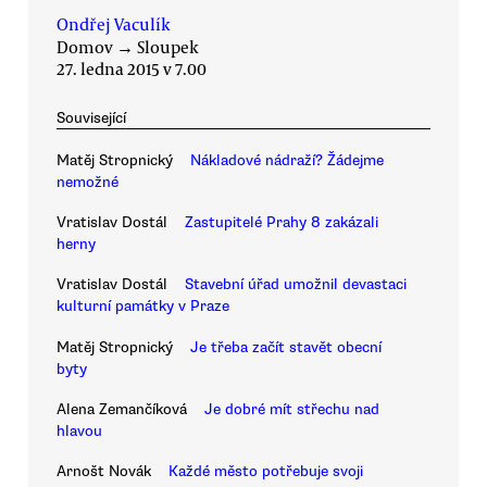
Ondřej Vaculík
Domov
→
Sloupek
27. ledna 2015 v 7.00
Související
Matěj Stropnický
Nákladové nádraží? Žádejme
nemožné
Vratislav Dostál
Zastupitelé Prahy 8 zakázali
herny
Vratislav Dostál
Stavební úřad umožnil devastaci
kulturní památky v Praze
Matěj Stropnický
Je třeba začít stavět obecní
byty
Alena Zemančíková
Je dobré mít střechu nad
hlavou
Arnošt Novák
Každé město potřebuje svoji