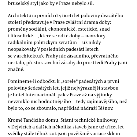
bruselský styl jako by v Praze nebylo sil.
Architektura prvních čtyřiceti let poloviny dvacátého
století představuje v Praze zvláštní drama doby:
proměny sociální, ekonomické, estetické, snad
i filosofické…, které se od té doby — navzdory
radikálním politickým zvratům — už nikdy
neopakovaly. V posledních padesáti letech
se v architektuře Prahy nic zásadního, převratného
nestalo, přesto stavební zásahy do prostředí Prahy jsou
značné.
Pomineme-li odbočku k „sorele“ padesátých a první
poloviny šedesátých let, jejíž nejvýraznější stavbou
je hotel Internacionál, pak v Praze až na výjimky
nevzniklo nic hodnotnějšího — tedy zajímavějšího, než
bylo to, co se zbouralo, například nádraží Těšnov.
Kromě Tančícího domu, Státní technické knihovny
v Dejvicích a dalších několika staveb jsme už třicet let
svědky stále téhož, což jsou povětšině variace sklem