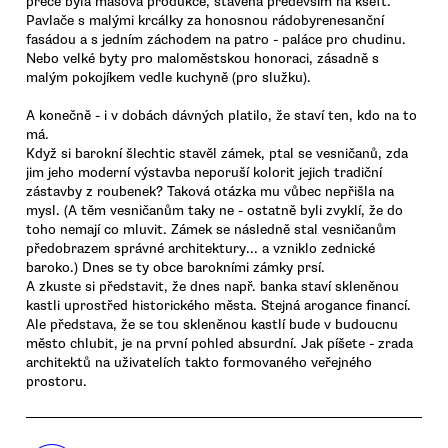
přece byla masová produkce, stavěná především na kšeft.
Pavlače s malými krcálky za honosnou rádobyrenesanční
fasádou a s jedním záchodem na patro - paláce pro chudinu.
Nebo velké byty pro maloměstskou honoraci, zásadně s
malým pokojíkem vedle kuchyně (pro služku).
A konečně - i v dobách dávných platilo, že staví ten, kdo na to
má.
Když si barokní šlechtic stavěl zámek, ptal se vesničanů, zda
jim jeho moderní výstavba neporuší kolorit jejich tradiční
zástavby z roubenek? Taková otázka mu vůbec nepřišla na
mysl. (A těm vesničanům taky ne - ostatně byli zvyklí, že do
toho nemají co mluvit. Zámek se následně stal vesničanům
předobrazem správné architektury... a vzniklo zednické
baroko.) Dnes se ty obce barokními zámky prsí.
A zkuste si představit, že dnes např. banka staví skleněnou
kastli uprostřed historického města. Stejná arogance financí.
Ale představa, že se tou skleněnou kastlí bude v budoucnu
město chlubit, je na první pohled absurdní. Jak píšete - zrada
architektů na uživatelích takto formovaného veřejného
prostoru.