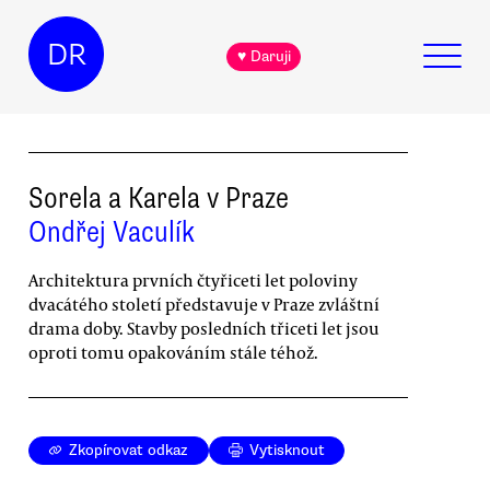
DR
♥ Daruji
Sorela a Karela v Praze
Ondřej Vaculík
Architektura prvních čtyřiceti let poloviny
dvacátého století představuje v Praze zvláštní
drama doby. Stavby posledních třiceti let jsou
oproti tomu opakováním stále téhož.
Zkopírovat odkaz
Vytisknout