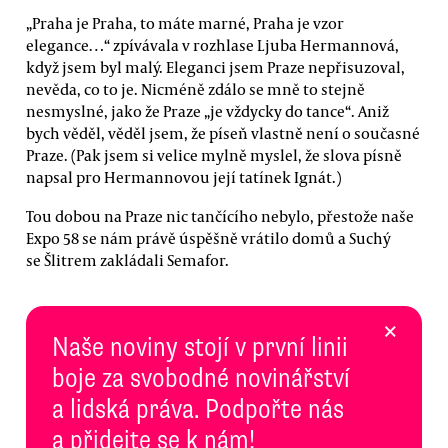
„Praha je Praha, to máte marné, Praha je vzor
elegance…“ zpívávala v rozhlase Ljuba Hermannová,
když jsem byl malý. Eleganci jsem Praze nepřisuzoval,
nevěda, co to je. Nicméně zdálo se mně to stejně
nesmyslné, jako že Praze „je vždycky do tance“. Aniž
bych věděl, věděl jsem, že píseň vlastně není o současné
Praze. (Pak jsem si velice mylně myslel, že slova písně
napsal pro Hermannovou její tatínek Ignát.)
Tou dobou na Praze nic tančícího nebylo, přestože naše
Expo 58 se nám právě úspěšně vrátilo domů a Suchý
se Šlitrem zakládali Semafor.
×
Naše noviny stojí v první linii
boje za svobodné novinářství
a lidská práva. Podpořte nás
a přidejte se k nám!