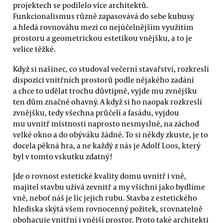
projektech se podílelo více architektů.
Funkcionalismus různě zapasovává do sebe kubusy
a hledá rovnováhu mezi co nejúčelnějším využitím
prostoru a geometrickou estetikou vnějšku, a to je
velice těžké.
Když si našinec, co studoval večerní stavařství, rozkreslí
dispozici vnitřních prostorů podle nějakého zadání
a chce to udělat trochu důvtipně, vyjde mu zvnějšku
ten dům značně ohavný. A když si ho naopak rozkreslí
zvnějšku, tedy všechna průčelí a fasádu, vyjdou
mu uvnitř místnosti naprosto nesmyslně, na záchod
velké okno a do obýváku žádné. To si někdy zkuste, je to
docela pěkná hra, a ne každý z nás je Adolf Loos, který
byl v tomto vskutku zdatný!
Jde o rovnost estetické kvality domu uvnitř i vně,
majitel stavbu užívá zevnitř a my všichni jako bydlíme
vně, neboť náš je líc jejich rubu. Stavba z estetického
hlediska skýtá všem rovnocenný požitek, srovnatelně
obohacuje vnitřní i vnější prostor. Proto také architekti