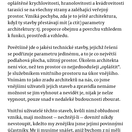
opláštěné krychlovitosti, hranolovitosti a kvádrovitosti
tarasící se na všechny strany a zaléhající veřejný
prostor. Vzniká pochyba, zda je to ještě architektura,
když ty stavby přestávají mít (a ctít) parametry
architektury: tj. proporce obejmu a povrchu vzhledem
k funkci, prostředí a vzhledu.
Povětšině jde o jakési technické stavby, jejichž řešení
se podřizuje parametru jedinému, a to je co největší
podlahová plocha, užitný prostor. Úkolem architekta
není více, než ten prostor co nejjednodušeji „opláštit“.
Je služebníkem vnitřního prostoru na úkor vnějšího.
Vnímám to jako zradu architektů na nás, co jsme
vnějšími uživateli jejich staveb a zpravidla nemáme
možnost se jim vyhnout a nevidět je, nijak je nelze
vypnout, pouze snad v nedaleké budoucnosti zbourat.
Vnitřní uživatelé těchto staveb, kvůli nimž obludnost
vzniká, mají možnost — nechtějí-li — dovnitř nikdy
nevstoupit, kdežto my zvnějšku jsme jejími povinnými
účastníky. My ji musíme snášet, aniž bychom z ní měli