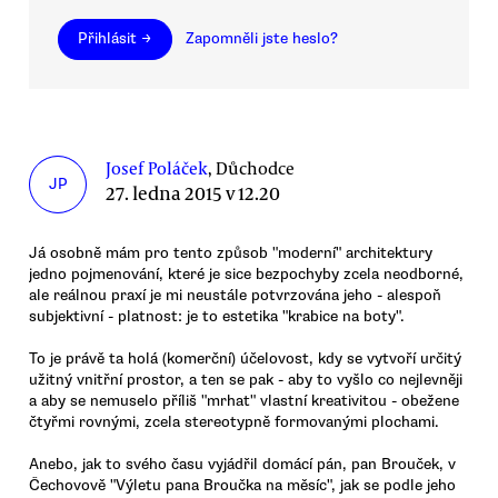
Přihlásit →
Zapomněli jste heslo?
Josef Poláček
, Důchodce
JP
27. ledna 2015 v 12.20
Já osobně mám pro tento způsob "moderní" architektury
jedno pojmenování, které je sice bezpochyby zcela neodborné,
ale reálnou praxí je mi neustále potvrzována jeho - alespoň
subjektivní - platnost: je to estetika "krabice na boty".
To je právě ta holá (komerční) účelovost, kdy se vytvoří určitý
užitný vnitřní prostor, a ten se pak - aby to vyšlo co nejlevněji
a aby se nemuselo příliš "mrhat" vlastní kreativitou - obežene
čtyřmi rovnými, zcela stereotypně formovanými plochami.
Anebo, jak to svého času vyjádřil domácí pán, pan Brouček, v
Čechovově "Výletu pana Broučka na měsíc", jak se podle jeho