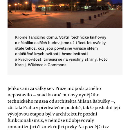
Kromě Tančícího domu, Státní technické knihovny
a několika dalších budov jsme už třicet let svědky
stále téhož, což jsou povětšině variace sklem
opláštěné krychlovitosti, hranolovitosti
a kvádrovitosti tarasící se na všechny strany. Foto
Karelj, Wikimedia Commons
Jelikož ani za války se v Praze nic podstatného
nepostavilo — snad kromě budovy nynějšího
technického muzea od architekta Milana Babušky —,
zůstala Praha v předválečné podobě, takže poslední její
vývojovou etapou byl v architektuře pozdní
funkcionalismus, v němž se už objevovaly
romantizující či změkčující prvky. Na pozdější tzv.