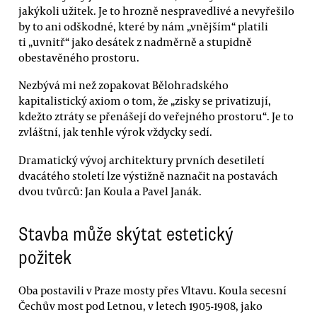
jakýkoli užitek. Je to hrozně nespravedlivé a nevyřešilo
by to ani odškodné, které by nám „vnějším“ platili
ti „uvnitř“ jako desátek z nadměrně a stupidně
obestavěného prostoru.
Nezbývá mi než zopakovat Bělohradského
kapitalistický axiom o tom, že „zisky se privatizují,
kdežto ztráty se přenášejí do veřejného prostoru“. Je to
zvláštní, jak tenhle výrok vždycky sedí.
Dramatický vývoj architektury prvních desetiletí
dvacátého století lze výstižně naznačit na postavách
dvou tvůrců: Jan Koula a Pavel Janák.
Stavba může skýtat estetický
požitek
Oba postavili v Praze mosty přes Vltavu. Koula secesní
Čechův most pod Letnou, v letech 1905-1908, jako