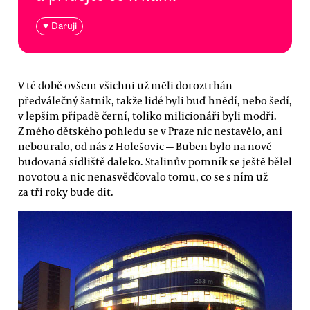
♥ Daruji
V té době ovšem všichni už měli doroztrhán
předválečný šatník, takže lidé byli buď hnědí, nebo šedí,
v lepším případě černí, toliko milicionáři byli modří.
Z mého dětského pohledu se v Praze nic nestavělo, ani
nebouralo, od nás z Holešovic — Buben bylo na nově
budovaná sídliště daleko. Stalinův pomník se ještě bělel
novotou a nic nenasvědčovalo tomu, co se s ním už
za tři roky bude dít.