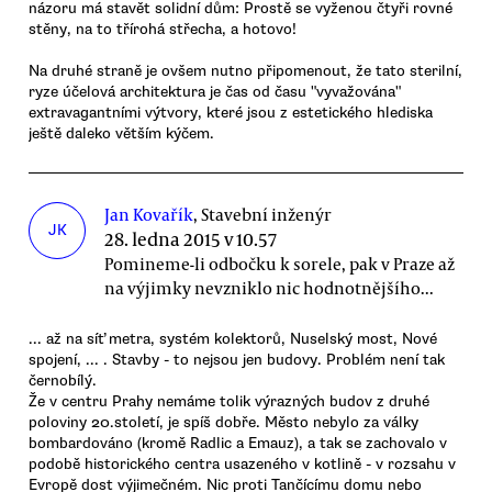
názoru má stavět solidní dům: Prostě se vyženou čtyři rovné
stěny, na to třírohá střecha, a hotovo!
Na druhé straně je ovšem nutno připomenout, že tato sterilní,
ryze účelová architektura je čas od času "vyvažována"
extravagantními výtvory, které jsou z estetického hlediska
ještě daleko větším kýčem.
Jan Kovařík
, Stavební inženýr
JK
28. ledna 2015 v 10.57
Pomineme-li odbočku k sorele, pak v Praze až
na výjimky nevzniklo nic hodnotnějšího...
... až na síť metra, systém kolektorů, Nuselský most, Nové
spojení, ... . Stavby - to nejsou jen budovy. Problém není tak
černobílý.
Že v centru Prahy nemáme tolik výrazných budov z druhé
poloviny 20.století, je spíš dobře. Město nebylo za války
bombardováno (kromě Radlic a Emauz), a tak se zachovalo v
podobě historického centra usazeného v kotlině - v rozsahu v
Evropě dost výjimečném. Nic proti Tančícímu domu nebo