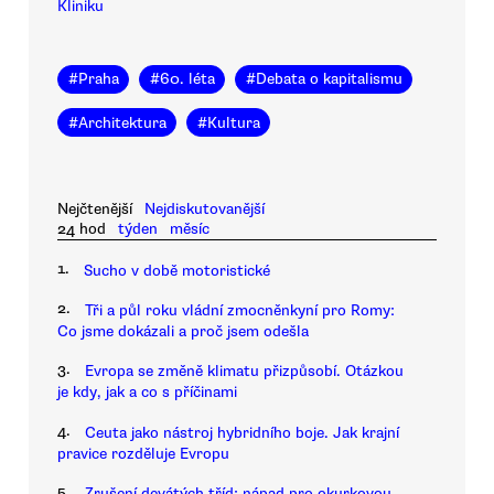
Kliniku
#
Praha
#
60. léta
#
Debata o kapitalismu
#
Architektura
#
Kultura
Nejčtenější
Nejdiskutovanější
24 hod
týden
měsíc
1.
Sucho v době motoristické
2.
Tři a půl roku vládní zmocněnkyní pro Romy:
Co jsme dokázali a proč jsem odešla
3.
Evropa se změně klimatu přizpůsobí. Otázkou
je kdy, jak a co s příčinami
4.
Ceuta jako nástroj hybridního boje. Jak krajní
pravice rozděluje Evropu
5.
Zrušení devátých tříd: nápad pro okurkovou