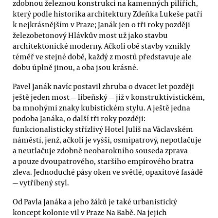
zdobnou železnou konstrukci na kamenných pilířích,
který podle historika architektury Zdeňka Lukeše patří
k nejkrásnějším v Praze; Janák jen o tři roky později
železobetonový Hlávkův most už jako stavbu
architektonické moderny. Ačkoli obě stavby vznikly
téměř ve stejné době, každý z mostů představuje ale
dobu úplně jinou, a oba jsou krásné.
Pavel Janák navíc postavil zhruba o dvacet let později
ještě jeden most — libeňský — již v konstruktivistickém,
ba mnohými znaky kubistickém stylu. A ještě jedna
podoba Janáka, o další tři roky později:
funkcionalisticky střízlivý Hotel Juliš na Václavském
náměstí, jenž, ačkoli je vyšší, osmipatrový, nepotlačuje
a neutlačuje zdobně neobarokního souseda zprava
a pouze dvoupatrového, staršího empírového bratra
zleva. Jednoduché pásy oken ve světlé, opaxitové fasádě
— vytříbený styl.
Od Pavla Janáka a jeho žáků je také urbanistický
koncept kolonie vil v Praze Na Babě. Na jejich