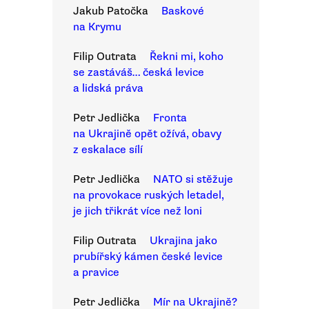
Jakub Patočka
Baskové
na Krymu
Filip Outrata
Řekni mi, koho
se zastáváš… česká levice
a lidská práva
Petr Jedlička
Fronta
na Ukrajině opět ožívá, obavy
z eskalace sílí
Petr Jedlička
NATO si stěžuje
na provokace ruských letadel,
je jich třikrát více než loni
Filip Outrata
Ukrajina jako
prubířský kámen české levice
a pravice
Petr Jedlička
Mír na Ukrajině?