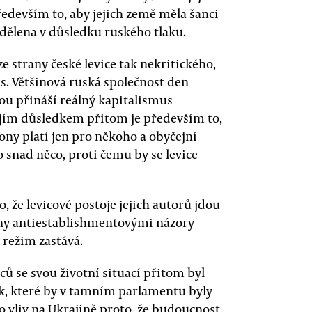
edevším to, aby jejich země měla šanci
ozdělena v důsledku ruského tlaku.
e strany české levice tak nekritického,
s. Většinová ruská společnost den
bou přináší reálný kapitalismus
Jejím důsledkem přitom je především to,
kony platí jen pro někoho a obyčejní
o snad něco, proti čemu by se levice
, že levicové postoje jejich autorů jdou
ány antiestablishmentovými názory
 režim zastává.
 se svou životní situací přitom byl
k, které by v tamním parlamentu byly
o vliv na Ukrajině proto, že budoucnost,