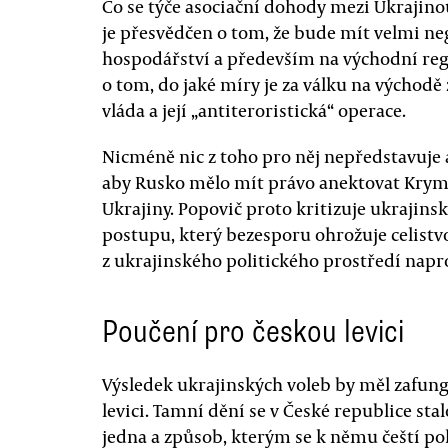
Co se týče asociační dohody mezi Ukrajino
je přesvědčen o tom, že bude mít velmi ne
hospodářství a především na východní reg
o tom, do jaké míry je za válku na výcho
vláda a její „antiteroristická“ operace.
Nicméně nic z toho pro něj nepředstavuje 
aby Rusko mělo mít právo anektovat Krym 
Ukrajiny. Popovič proto kritizuje ukrajins
postupu, který bezesporu ohrožuje celistvo
z ukrajinského politického prostředí napro
Poučení pro českou levici
Výsledek ukrajinských voleb by měl zafung
levici. Tamní dění se v České republice st
jedna a způsob, kterým se k němu čeští pol