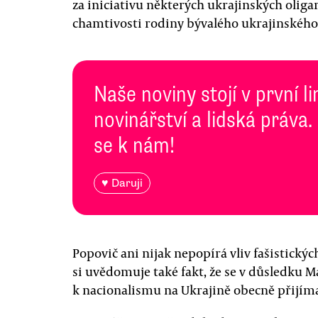
za iniciativu některých ukrajinských oliga
chamtivosti rodiny bývalého ukrajinského
Naše noviny stojí v první l
novinářství a lidská práva.
se k nám!
♥ Daruji
Popovič ani nijak nepopírá vliv fašistický
si uvědomuje také fakt, že se v důsledku 
k nacionalismu na Ukrajině obecně přijí