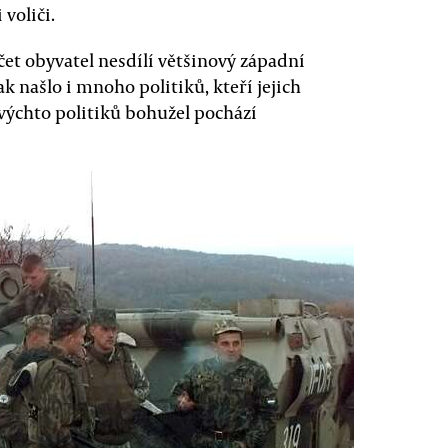
voliči.
čet obyvatel nesdílí většinový západní
k našlo i mnoho politiků, kteří jejich
ovýchto politiků bohužel pochází