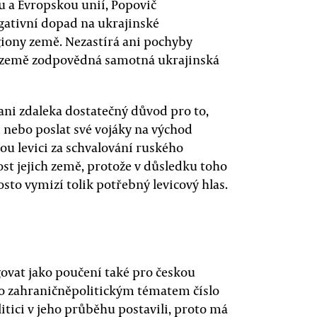
u a Evropskou unií, Popovič
gativní dopad na ukrajinské
iony země. Nezastírá ani pochyby
dě země zodpovědná samotná ukrajinská
ani zdaleka dostatečný důvod pro to,
nebo poslat své vojáky na východ
kou levici za schvalování ruského
st jejich země, protože v důsledku toho
sto vymizí tolik potřebný levicový hlas.
ovat jako poučení také pro českou
alo zahraničněpolitickým tématem číslo
itici v jeho průběhu postavili, proto má