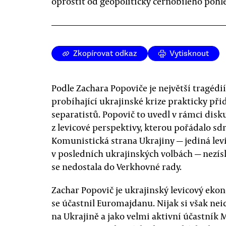
oprostit od geopoliticky černobílého pohl
Zkopírovat odkaz
Vytisknout
Podle Zachara Popoviče je největší tragédií 
probíhající ukrajinské krize prakticky p
separatistů. Popovič to uvedl v rámci disk
z levicové perspektivy, kterou pořádalo sd
Komunistická strana Ukrajiny — jediná lev
v posledních ukrajinských volbách — nezíska
se nedostala do Verkhovné rady.
Zachar Popovič je ukrajinský levicový ekon
se účastnil Euromajdanu. Nijak si však ne
na Ukrajině a jako velmi aktivní účastník