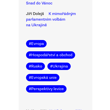
Snad do Vánoc
Jiří Dolejš
K mimořádným
parlamentním volbám
na Ukrajině
#
Evropa
#
Hospodářství a obchod
#
Rusko
#
Ukrajina
#
Evropská unie
#
Perspektivy levice