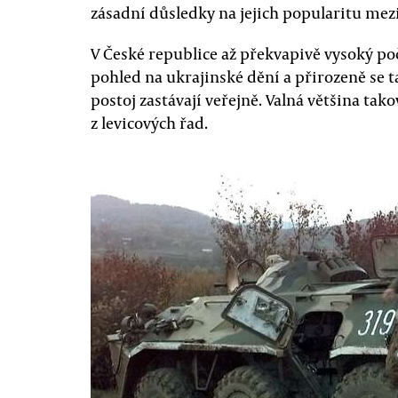
zásadní důsledky na jejich popularitu mezi 
V České republice až překvapivě vysoký po
pohled na ukrajinské dění a přirozeně se ta
postoj zastávají veřejně. Valná většina tak
z levicových řad.