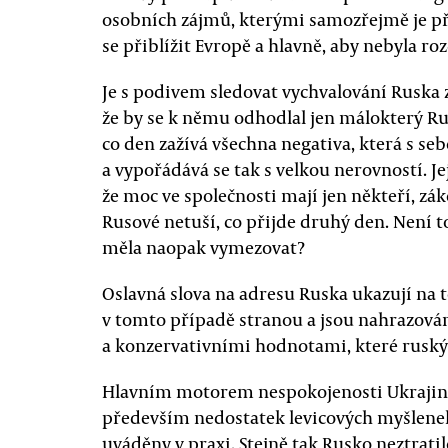
osobních zájmů, kterými samozřejmě je př
se přiblížit Evropě a hlavně, aby nebyla r
Je s podivem sledovat vychvalování Ruska z
že by se k němu odhodlal jen málokterý Ru
co den zažívá všechna negativa, která s se
a vypořádává se tak s velkou nerovností. 
že moc ve společnosti mají jen někteří, zá
Rusové netuší, co přijde druhý den. Není t
měla naopak vymezovat?
Oslavná slova na adresu Ruska ukazují na to
v tomto případě stranou a jsou nahrazov
a konzervativními hodnotami, které ruský
Hlavním motorem nespokojenosti Ukrajinců
především nedostatek levicových myšlene
uváděny v praxi. Stejně tak Rusko neztratil