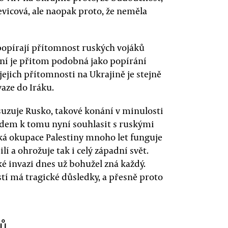
evicová, ale naopak proto, že neměla
k popírají přítomnost ruských vojáků
ní je přitom podobná jako popírání
jejich přítomnosti na Ukrajině je stejně
aze do Iráku.
odsuzuje Rusko, takové konání v minulosti
dem k tomu nyní souhlasit s ruskými
ská okupace Palestiny mnoho let funguje
lí a ohrožuje tak i celý západní svět.
ké invazi dnes už bohužel zná každý.
í má tragické důsledky, a přesně proto
rů