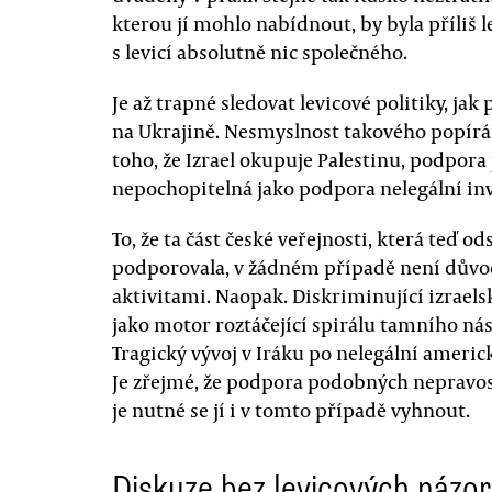
kterou jí mohlo nabídnout, by byla příliš l
s levicí absolutně nic společného.
Je až trapné sledovat levicové politiky, ja
na Ukrajině. Nesmyslnost takového popírá
toho, že Izrael okupuje Palestinu, podpora 
nepochopitelná jako podpora nelegální inv
To, že ta část české veřejnosti, která teď 
podporovala, v žádném případě není důvo
aktivitami. Naopak. Diskriminující izrael
jako motor roztáčející spirálu tamního nási
Tragický vývoj v Iráku po nelegální americ
Je zřejmé, že podpora podobných nepravost
je nutné se jí i v tomto případě vyhnout.
Diskuze bez levicových názo