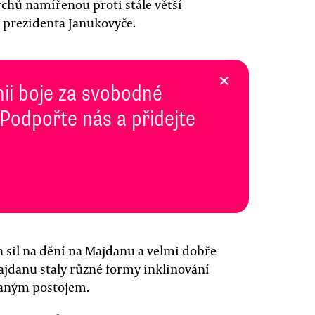
rchů namířenou proti stále větší
 prezidenta Janukovyče.
×
inii boje za svobodné
 Podpořte nás a přidejte
ch sil na dění na Majdanu a velmi dobře
Majdanu staly různé formy inklinování
maným postojem.