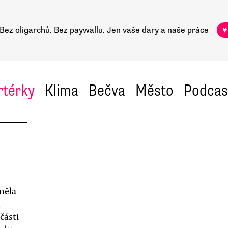
Bez oligarchů. Bez paywallu.
Jen vaše dary a naše práce
♥
rtérky
Klima
Bečva
Město
Podcas
měla
,
části