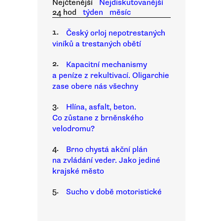
Nejčtenější
Nejdiskutovanější
24 hod
týden
měsíc
1.
Český orloj nepotrestaných
viníků a trestaných obětí
2.
Kapacitní mechanismy
a peníze z rekultivací. Oligarchie
zase obere nás všechny
3.
Hlína, asfalt, beton.
Co zůstane z brněnského
velodromu?
4.
Brno chystá akční plán
na zvládání veder. Jako jediné
krajské město
5.
Sucho v době motoristické