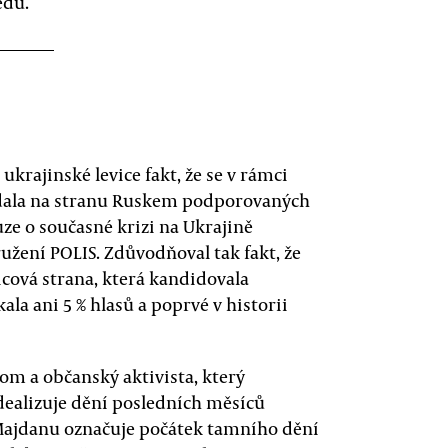
edu.
ukrajinské levice fakt, že se v rámci
řidala na stranu Ruskem podporovaných
uze o současné krizi na Ukrajině
ružení POLIS. Zdůvodňoval tak fakt, že
icová strana, která kandidovala
la ani 5 % hlasů a poprvé v historii
om a občanský aktivista, který
idealizuje dění posledních měsíců
 Majdanu označuje počátek tamního dění