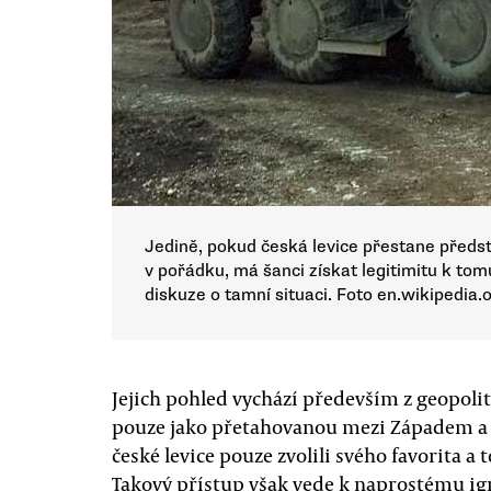
Jedině, pokud česká levice přestane předstí
v pořádku, má šanci získat legitimitu k tom
diskuze o tamní situaci. Foto en.wikipedia.
Jejich pohled vychází především z geopoli
pouze jako přetahovanou mezi Západem a 
české levice pouze zvolili svého favorita a
Takový přístup však vede k naprostému ign