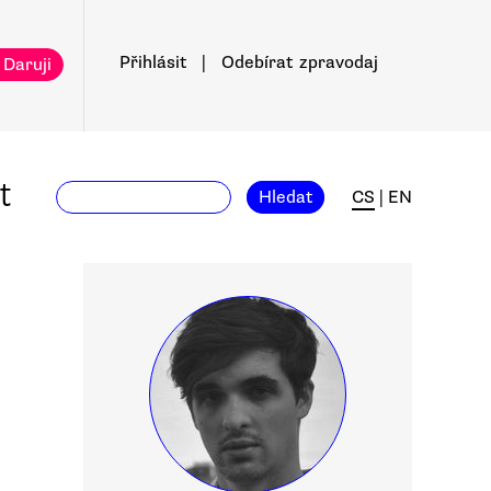
Přihlásit
|
Odebírat
zpravodaj
 Daruji
t
Hledat
CS
|
EN