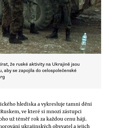
rat, že ruské aktivity na Ukrajině jsou
u, aby se zapojila do celospolečenské
org
tického hlediska a vykresluje tamní dění
Ruskem, ve které si mnozí zástupci
 toho už téměř rok za každou cenu hájí.
orování ukrajinských obyvatel a jejich