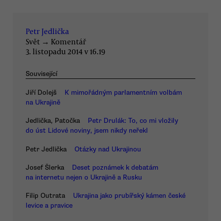
Petr Jedlička
Svět
→
Komentář
3. listopadu 2014 v 16.19
Související
Jiří Dolejš
K mimořádným parlamentním volbám
na Ukrajině
Jedlička, Patočka
Petr Drulák: To, co mi vložily
do úst Lidové noviny, jsem nikdy neřekl
Petr Jedlička
Otázky nad Ukrajinou
Josef Šlerka
Deset poznámek k debatám
na internetu nejen o Ukrajině a Rusku
Filip Outrata
Ukrajina jako prubířský kámen české
levice a pravice