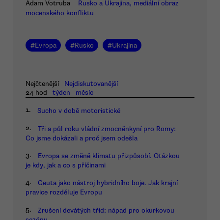
Adam Votruba
Rusko a Ukrajina, mediální obraz
mocenského konfliktu
#
Evropa
#
Rusko
#
Ukrajina
Nejčtenější
Nejdiskutovanější
24 hod
týden
měsíc
1.
Sucho v době motoristické
2.
Tři a půl roku vládní zmocněnkyní pro Romy:
Co jsme dokázali a proč jsem odešla
3.
Evropa se změně klimatu přizpůsobí. Otázkou
je kdy, jak a co s příčinami
4.
Ceuta jako nástroj hybridního boje. Jak krajní
pravice rozděluje Evropu
5.
Zrušení devátých tříd: nápad pro okurkovou
sezónu