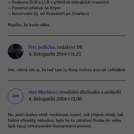
-- Podpora DLR a LLR v přibližně stávajících hranicích.
-- Pozemní přístup na Krym
-- Novorusko (tj. od Podněstří po Charkov)
Myslím, že bude válka.
Petr Jedlička
, redaktor DR
4. listopadu 2014 v 11.23
Hm, vážná věc je, že teď tam ty Rusy mohou pozvat i oficiálně
Aleš Morbicer
, invalidní důchodce a audiofil
AM
4. listopadu 2014 v 13.06
No, jestli budou chtít rozšiřovat území, což zřejmě chtějí, tak
žádné oficiality nebudou, bylo by to zatažení Ruska do války.
Spíš tipuji zintenzivnění humanitární pomoci.