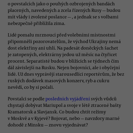
o povstalcích jako o pouhých ozbrojených bandách
placených, navedených a zcela řízených Rusy — budou
mít vlády i zvolené poslance — , a jednak se s volbami
nebezpečně přiblížila zima.
Lidé pomalu mrznoucí před volebními místnostmi
připomněli pozorovatelům, že východ Ukrajiny nemá
dost elektřiny ani uhlí. Na padesát doněckých šachet
je zatopených, elektrárny jedou už měsíc na čtyřicet
procent. Separatisté budou v blížících se týdnech čím
dál závislejší na Rusku. Nejen bojovníci, ale i obyčejní
lidé. Už dnes vyprávějí starousedlíci reportérům, že bez
ruských dodávek masových konzerv, ryb a cukru
nevědí, co by si počali.
Povstalci se podle
posledních vyjádření
svých vůdců
chystají dobývat Mariupol a svoje v létě ztracené bašty
Kramatorsk a Slavjansk. Co budou chtít režimy
v Moskvě a v Kyjevě? Bojovat, nebo — navzdory marné
dohodě z Minsku — znovu vyjednávat?