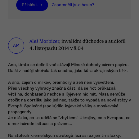
Přihlásit →
Zapomněli jste heslo?
Aleš Morbicer
, invalidní důchodce a audiofil
AM
4. listopadu 2014 v 8.04
Ano, tímto se definitivně stávají Minské dohody cárem papíru.
Další z nadějí shořela tak snadno, jako kůra ukrajinských bříz.
A ano, zájem o mrkev, brambory a zelí není vysvětlení.
Přes všechny výhrady značná část, dá se říct průkazná
většina, donbasanů nechce s Kyjevem nic mít. Masa nemůže
otočit na obrtlíku jako jedinec, takže to vypadá na nové státy v
Evropě. Společné (spolu)dílo kyjevské války a moskevské
propagandy.
Je otázka, co to udělá se "zbytkem" Ukrajiny, co s Evropou, co
s mezinárodní situací a právem...
Na stolech kremelských stratégů leží asi už jen tři složky.