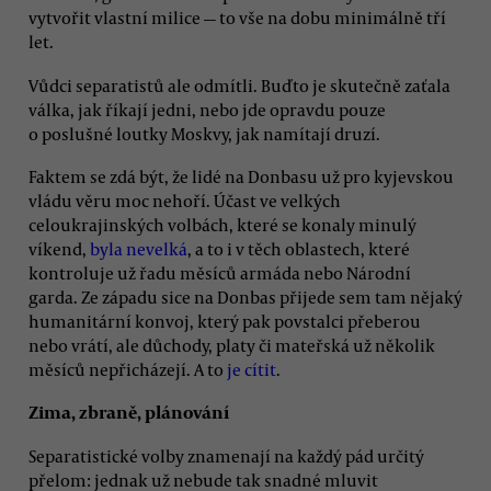
vytvořit vlastní milice — to vše na dobu minimálně tří
let.
Vůdci separatistů ale odmítli. Buďto je skutečně zaťala
válka, jak říkají jedni, nebo jde opravdu pouze
o poslušné loutky Moskvy, jak namítají druzí.
Faktem se zdá být, že lidé na Donbasu už pro kyjevskou
vládu věru moc nehoří. Účast ve velkých
celoukrajinských volbách, které se konaly minulý
víkend,
byla nevelká
, a to i v těch oblastech, které
kontroluje už řadu měsíců armáda nebo Národní
garda. Ze západu sice na Donbas přijede sem tam nějaký
humanitární konvoj, který pak povstalci přeberou
nebo vrátí, ale důchody, platy či mateřská už několik
měsíců nepřicházejí. A to
je cítit
.
Zima, zbraně, plánování
Separatistické volby znamenají na každý pád určitý
přelom: jednak už nebude tak snadné mluvit