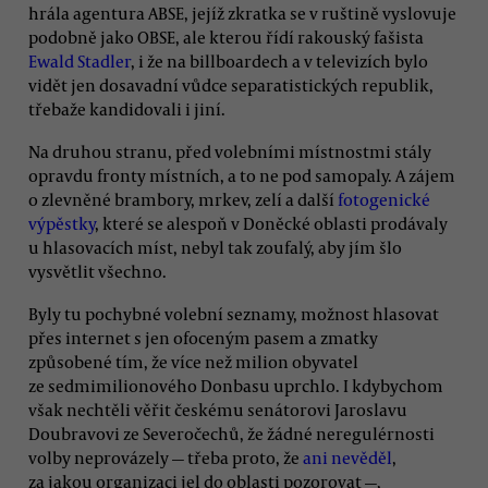
hrála agentura ABSE, jejíž zkratka se v ruštině vyslovuje
podobně jako OBSE, ale kterou řídí rakouský fašista
Ewald Stadler
, i že na billboardech a v televizích bylo
vidět jen dosavadní vůdce separatistických republik,
třebaže kandidovali i jiní.
Na druhou stranu, před volebními místnostmi stály
opravdu fronty místních, a to ne pod samopaly. A zájem
o zlevněné brambory, mrkev, zelí a další
fotogenické
výpěstky
, které se alespoň v Doněcké oblasti prodávaly
u hlasovacích míst, nebyl tak zoufalý, aby jím šlo
vysvětlit všechno.
Byly tu pochybné volební seznamy, možnost hlasovat
přes internet s jen ofoceným pasem a zmatky
způsobené tím, že více než milion obyvatel
ze sedmimilionového Donbasu uprchlo. I kdybychom
však nechtěli věřit českému senátorovi Jaroslavu
Doubravovi ze Severočechů, že žádné neregulérnosti
volby neprovázely — třeba proto, že
ani nevěděl
,
za jakou organizaci jel do oblasti pozorovat —,