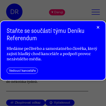
DR
♥ Daruji
×
Staňte se součástí týmu Deníku
Referendum
Mír na Ukrajině? Snad do Vánoc
Hledáme pečlivého a samostatného člověka, který
Petr Jedlička
zajistí hladký chod kanceláře a podpoří provoz
nezávislého média.
Volby v separatistických republikách byly
nelegální, přesto však znamenají určitý přelom.
Boje se nyní nejspíše opět rozhoří. V nejlepším
Vedoucí kanceláře
z možných scénářů budou jen lokální a skončí
do několika týdnů.
Zkopírovat odkaz
Vytisknout