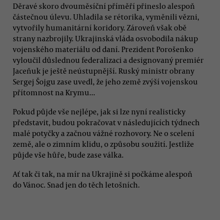
Děravé skoro dvouměsíční příměří přineslo alespoň
částečnou úlevu. Uhladila se rétorika, vyměnili vězni,
vytvořily humanitární koridory. Zároveň však obě
strany nazbrojily. Ukrajinská vláda osvobodila nákup
vojenského materiálu od daní. Prezident Porošenko
vyloučil důslednou federalizaci a designovaný premiér
Jaceňuk je ještě neústupnější. Ruský ministr obrany
Sergej Šojgu zase uvedl, že jeho země zvýší vojenskou
přítomnost na Krymu...
Pokud půjde vše nejlépe, jak si lze nyní realisticky
představit, budou pokračovat v následujících týdnech
malé potyčky a začnou vážné rozhovory. Ne o scelení
země, ale o zimním klidu, o způsobu soužití. Jestliže
půjde vše hůře, bude zase válka.
Ať tak či tak, na mír na Ukrajině si počkáme alespoň
do Vánoc. Snad jen do těch letošních.