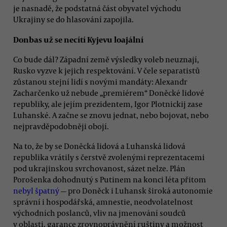
je nasnadě, že podstatná část obyvatel východu
Ukrajiny se do hlasování zapojila.
Donbas už se necítí Kyjevu loajální
Co bude dál? Západní země výsledky voleb neuznají,
Rusko vyzve k jejich respektování. V čele separatistů
zůstanou stejní lidí s novými mandáty: Alexandr
Zacharčenko už nebude „premiérem“ Doněcké lidové
republiky, ale jejím prezidentem, Igor Plotnickij zase
Luhanské. A začne se znovu jednat, nebo bojovat, nebo
nejpravděpodobněji obojí.
Na to, že by se Doněcká lidová a Luhanská lidová
republika vrátily s čerstvě zvolenými reprezentacemi
pod ukrajinskou svrchovanost, sázet nelze. Plán
Porošenka dohodnutý s Putinem na konci léta přitom
nebyl špatný
— pro Doněck i Luhansk široká autonomie
správní i hospodářská, amnestie, neodvolatelnost
východních poslanců, vliv na jmenování soudců
v oblasti, garance zrovnoprávnění ruštiny a možnost