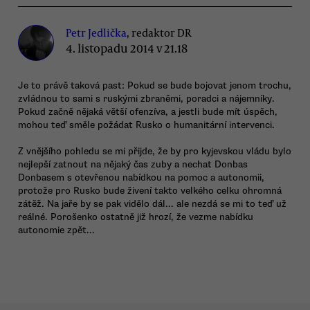
Petr Jedlička
, redaktor DR
4. listopadu 2014 v 21.18
Je to právě taková past: Pokud se bude bojovat jenom trochu,
zvládnou to sami s ruskými zbraněmi, poradci a nájemníky.
Pokud začně nějaká větší ofenzíva, a jestli bude mít úspěch,
mohou teď směle požádat Rusko o humanitární intervenci.
Z vnějšího pohledu se mi přijde, že by pro kyjevskou vládu bylo
nejlepší zatnout na nějaký čas zuby a nechat Donbas
Donbasem s otevřenou nabídkou na pomoc a autonomii,
protože pro Rusko bude živení takto velkého celku ohromná
zátěž. Na jaře by se pak vidělo dál... ale nezdá se mi to teď už
reálné. Porošenko ostatně již hrozí, že vezme nabídku
autonomie zpět...