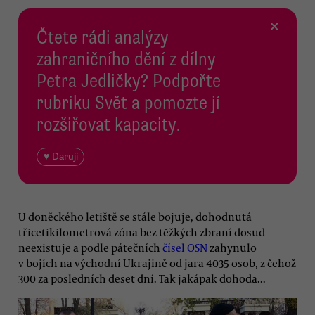
×
Čtete rádi analýzy
zahraničního dění z dílny
Petra Jedličky? Podpořte
rubriku Svět a pomozte jí
rozšiřovat kapacity.
♥ Daruji
U doněckého letiště se stále bojuje, dohodnutá
třicetikilometrová zóna bez těžkých zbraní dosud
neexistuje a podle pátečních
čísel OSN
zahynulo
v bojích na východní Ukrajině od jara 4035 osob, z čehož
300 za posledních deset dní. Tak jakápak dohoda...