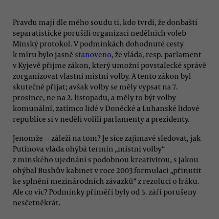
Pravdu mají dle mého soudu ti, kdo tvrdí, že donbaští
separatistické porušili organizací nedělních voleb
Minský protokol. V podmínkách dohodnuté cesty
k míru bylo jasně
stanoveno
, že vláda, resp. parlament
v Kyjevě přijme zákon, který umožní povstalecké správě
zorganizovat vlastní místní volby. A tento zákon byl
skutečně přijat; avšak volby se měly vypsat na 7.
prosince, ne na 2. listopadu, a měly to být volby
komunální, zatímco lidé v Doněcké a Luhanské lidové
republice si v neděli volili parlamenty a prezidenty.
Jenomže — záleží na tom? Je sice zajímavé sledovat, jak
Putinova vláda ohýbá termín „místní volby“
z minského ujednání s podobnou kreativitou, s jakou
ohýbal Bushův kabinet v roce 2003 formulaci „přinutit
ke splnění mezinárodních závazků“ z rezolucí o Iráku.
Ale co víc? Podmínky příměří byly od 5. září porušeny
nesčetněkrát.