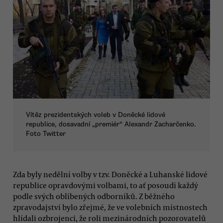
Vítěz prezidentských voleb v Doněcké lidové
republice, dosavadní „premiér“ Alexandr Zacharčenko.
Foto Twitter
Zda byly nedělní volby v tzv. Doněcké a Luhanské lidové
republice opravdovými volbami, to ať posoudí každý
podle svých oblíbených odborníků. Z běžného
zpravodajství bylo zřejmé, že ve volebních místnostech
hlídali ozbrojenci, že roli mezinárodních pozorovatelů