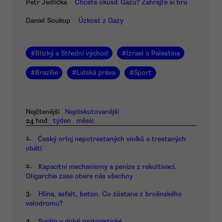
Petr Jedlička
Chcete okusit Gazu? Zahrajte si hru
Daniel Soukup
Úzkost z Gazy
#
Blízký a Střední východ
#
Izrael a Palestina
#
Brazílie
#
Lidská práva
#
Sport
Nejčtenější
Nejdiskutovanější
24 hod
týden
měsíc
1.
Český orloj nepotrestaných viníků a trestaných
obětí
2.
Kapacitní mechanismy a peníze z rekultivací.
Oligarchie zase obere nás všechny
3.
Hlína, asfalt, beton. Co zůstane z brněnského
velodromu?
4.
Sucho v době motoristické