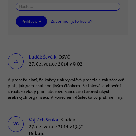
Přihlásit →
Zapomněli jste heslo?
Luděk Ševčík
, OSVČ
LŠ
27. července 2014 v 9.02
A protože platí, že každý tlak vyvolává protitlak, tak zároveň
platí, jak jsem psal pod jiným článkem. že takovéto chování
izraelské vlády plní náborové kanceláře teroristických
arabských organizací. V konečném důsledku to platíme i my.
Vojtěch Srnka
, Student
VS
27. července 2014 v 13.52
Děkuji.