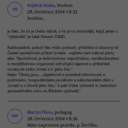
Vojtěch Srnka
, Student
VS
28. července 2014 v 8.32
Souhlas,
je fakt, že to je třeba vážně, o to je to smutnější, když jeden z
"výletníků" je také členem ČSSD.
Každopádně, pokud Vás můžu pobavit, přečtěte si stanovy té
České společnosti přátel Izraele - najdete tam takové perly
jako "Společnost je dobrovolnou nepolitickou, nenáboženskou
a nevýdělečnou organizací sdružující zájemce o přátelské
vztahy ke státu Izrael a k ;jeho lidu."
Nebo "Úkoly jsou....objektivně a pravdivě informovat o
politickém, hospodářském,sociálním a náboženském dění v
;Izraeli a o životě jeho lidu," a pak třeba "působit k ;nastolení
spravedlivého míru na Blízkém východě."
Martin Pleva
, pedagog
MP
28. července 2014 v 8.36
Máte naprostou pravdu, p. Ševčíku,