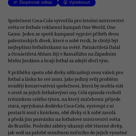
Zkopírovat odkaz
Vytisknout
Společnost Coca-Cola vytvořila pro letošní mistrovství
světa ve fotbale reklamní kampaň One World, One
Game. Jeden ze spotů kampaně vypráví příběh dvou
palestinských dívek, které o sobě tvrdí, že chtějí být
nejlepšími fotbalistkami na světě. Patnáctiletá Dalal
a čtrnáctiletá Ahlam žijí v Ramalláhu na Západním
břehu Jordánu a hrají fotbal za zdejší dívčí tým.
V průběhu spotu obě dívky zdůrazňují svou vášeň pro
fotbal a lásku ke své zemi. Jako jediný svůj problém
uvádějí konzervativní společnost, která by mohla stát
v cestě za jejich fotbalovými sny. Celá epizoda vrcholí
tréninkem celého týmu, na který zničehonic přijede
stará, oprýskaná dodávka Coca-Cola, vystoupí z ní
postarší muž s knírkem, obě dívky si k sobě zavolá
a předá jim pozvánku na fotbalové mistrovství světa
do Brazílie. Poslední záběry ukazují obě šťastné dívky,
jak sedí na palubě minibusu mířícího do jejich vysněné