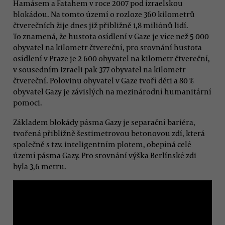
Hamásem a Fatahem v roce 2007 pod izraelskou
blokádou. Na tomto území o rozloze 360 kilometrů
čtverečních žije dnes již přibližně 1,8 miliónů lidí.
To znamená, že hustota osídlení v Gaze je více než 5 000
obyvatel na kilometr čtvereční, pro srovnání hustota
osídlení v Praze je 2 600 obyvatel na kilometr čtvereční,
v sousedním Izraeli pak 377 obyvatel na kilometr
čtvereční. Polovinu obyvatel v Gaze tvoří děti a 80 %
obyvatel Gazy je závislých na mezinárodní humanitární
pomoci.
Základem blokády pásma Gazy je separační bariéra,
tvořená přibližně šestimetrovou betonovou zdí, která
společně s tzv. inteligentním plotem, obepíná celé
území pásma Gazy. Pro srovnání výška Berlínské zdi
byla 3,6 metru.