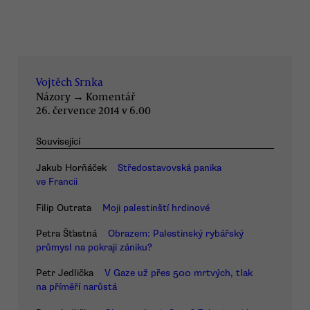
Vojtěch Srnka
Názory
→
Komentář
26. července 2014 v 6.00
Související
Jakub Horňáček
Středostavovská panika
ve Francii
Filip Outrata
Moji palestinští hrdinové
Petra Šťastná
Obrazem: Palestinský rybářský
průmysl na pokraji zániku?
Petr Jedlička
V Gaze už přes 500 mrtvých, tlak
na příměří narůstá