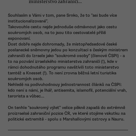
ministerstvo zahraničí...
Souhlasím s Vámi v tom, pane Srnko, že to "asi bude více
institucionalizované".
Takovouhle cestu nejde jednoduše odmávnout jako cestu
soukromých osob, na to jsou tito cestovatelé příliš
exponovaní.
Dost dobře nejde dohromady, že místopředsedové české
poslanecké sněmovny jedou po konzultaci s českým ministrem
zahraničí do Izraele jako "soukromé osoby" (členové ČSPI) - a
to na pozvání izraelského ministerstva zahraničí (!), kde v
rámci dohodnutého programu navštívili toto ministerstvo
tamtéž a Knesset (!). To není zrovna běžná letní turistika
soukromých osob.
Nehledě na podivuhodnouy jednostrannost článků na ČSPI:
kdo není s námi, je lhář, antisemita, islamofil, potenciální vrah,
terorista a vůbec...
On tenhle "soukromý výlet" velice pěkně zapadá do extrémně
proizraelsé zahraniční pozice ČR, ve které stojíme vskutku na
politické extremitě - spolu s Marshallovými ostrovy a Nauru.