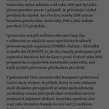
materiálu úplně zakázán a od roku 2010 pak byl jeho
převoz povolen pouze v případě, že převážející získal
povolení ke stavbě. Ani všechny stavby OSN nejsou
Izraelem povolovány: mezi roky 2010 a 2012 získalo
povolení 73 % projektů.
I proto více než půl milionu obyvatel Gazy žije
v některém ze zdejších osmi uprchlických táborů
provozovaných organizací UNRWA. Dalším z důsledků
je podle dat OCHAOPT to, že skrz tunely prokopané pod
separační bariérou byl do Gazy v první třetině roku 2013
propašován trojnásobek stavebního materiálu, než
kolik jej bylo převezeno přechodem pro zboží.
V palestinské části mezinárodní kampaně společnosti
Coca-Cola je zřejmé, že příběh, který se tato reklama
snaží divákům převyprávět je velmi zjednodušený,
na druhou stranu jeho podrobné rozvedení otevírá
možnost k zajímavé diskuzi. Izraelská opatření sice
mají výše zmíněné dopady na více než 3,5 miliónu