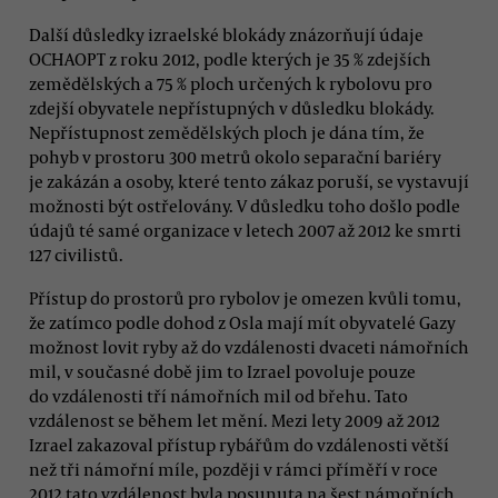
Další důsledky izraelské blokády znázorňují údaje
OCHAOPT z roku 2012, podle kterých je 35 % zdejších
zemědělských a 75 % ploch určených k rybolovu pro
zdejší obyvatele nepřístupných v důsledku blokády.
Nepřístupnost zemědělských ploch je dána tím, že
pohyb v prostoru 300 metrů okolo separační bariéry
je zakázán a osoby, které tento zákaz poruší, se vystavují
možnosti být ostřelovány. V důsledku toho došlo podle
údajů té samé organizace v letech 2007 až 2012 ke smrti
127 civilistů.
Přístup do prostorů pro rybolov je omezen kvůli tomu,
že zatímco podle dohod z Osla mají mít obyvatelé Gazy
možnost lovit ryby až do vzdálenosti dvaceti námořních
mil, v současné době jim to Izrael povoluje pouze
do vzdálenosti tří námořních mil od břehu. Tato
vzdálenost se během let mění. Mezi lety 2009 až 2012
Izrael zakazoval přístup rybářům do vzdálenosti větší
než tři námořní míle, později v rámci příměří v roce
2012 tato vzdálenost byla posunuta na šest námořních