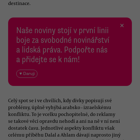
destinace.
×
Naše noviny stojí v první linii
boje za svobodné novinářství
a lidská práva. Podpořte nás
a přidejte se k nám!
♥ Daruji
Celý spot se i ve chvílích, kdy dívky popisují své
problémy, úplně vyhýbá arabsko - izraelskému
konfliktu. To je vcelku pochopitelné, do reklamy
se takové věci opravdu nehodí a ani na ně v ní není
dostatek času. Jednotlivé aspekty konfliktu však
celému příběhu Dalal a Ahlam dávají naprosto jiný