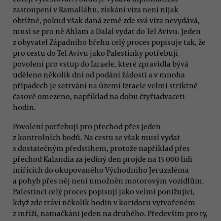
zastoupení v Ramalláhu, získání víza není nijak
obtížné, pokud však daná země zde svá víza nevydává,
musí se pro ně Ahlam a Dalal vydat do Tel Avivu. Jeden
z obyvatel Západního břehu celý proces popisuje tak, že
pro cestu do Tel Avivu jako Palestinky potřebují
povolení pro vstup do Izraele, které zpravidla bývá
uděleno několik dní od podání žádosti a v mnoha
případech je setrvání na území Izraele velmi striktně
časově omezeno, například na dobu čtyřiadvaceti
hodin.
Povolení potřebují pro přechod přes jeden
z kontrolních bodů. Na cestu se však musí vydat
s dostatečným předstihem, protože například přes
přechod Kalandia za jediný den projde na 15 000 lidí
mířících do okupovaného Východního Jeruzaléma
a pohyb přes něj není umožněn motorovým vozidlům.
Palestinci celý proces popisují jako velmi ponižující,
když zde tráví několik hodin v koridoru vytvořeném
z mříží, namačkáni jeden na druhého. Především pro ty,