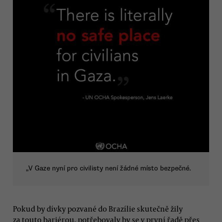
„V Gaze nyní pro civilisty není žádné místo bezpečné.
Pokud by dívky pozvané do Brazílie skutečně žily
za touto bariérou, potřebovaly by se v první řadě přes