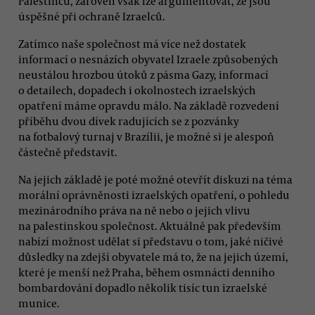
Palestinců, zároveň však lze argumentovat, že jsou
úspěšné při ochraně Izraelců.
Zatímco naše společnost má více než dostatek
informací o nesnázích obyvatel Izraele způsobených
neustálou hrozbou útoků z pásma Gazy, informací
o detailech, dopadech i okolnostech izraelských
opatření máme opravdu málo. Na základě rozvedení
příběhu dvou dívek radujících se z pozvánky
na fotbalový turnaj v Brazílii, je možné si je alespoň
částečně představit.
Na jejich základě je poté možné otevřít diskuzi na téma
morální oprávněnosti izraelských opatření, o pohledu
mezinárodního práva na ně nebo o jejich vlivu
na palestinskou společnost. Aktuálně pak především
nabízí možnost udělat si představu o tom, jaké ničivé
důsledky na zdejší obyvatele má to, že na jejich území,
které je menší než Praha, během osmnácti denního
bombardování dopadlo několik tisíc tun izraelské
munice.