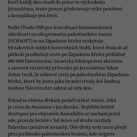
kteří každý den chodí do práce ve východním
Jeruzalému, tento proces představuje velké ponížení
a komplikuje jim život.
Podle Úřadu OSN pro koordinaci humanitárních
záležitostí na okupovaném palestinském území
(OCHAOPT) se na Západním břehu vyskytuje
99 takových stálých kontrolních bodů, které dvakrát až
pětkrát prodlužují cestu po Západním břehu přibližně
180 000 Palestincům. Izraelský lidskoprávní aktivista
a zároveň turistický průvodce po Jeruzalému Yahav
Zohar tvrdí, že některé cesty po palestinském Západním
břehu, které by jemu jako Izraelci trvaly dvě hodiny,
mohou Palestincům zabrat až celý den.
Pokud se oběma dívkám podaří získat vízum, čeká
je cesta do Ammánu v Jordánsku. Nejbližší letiště
dostupné pro obyvatele Ramalláhu se nachází právě
zde, protože letiště v Tel Avivu od druhé intifády
Palestinci používat nesmějí. Obě dívky tedy musí přejít
přes jordánsko-palestinskou hranici, kde nejprve