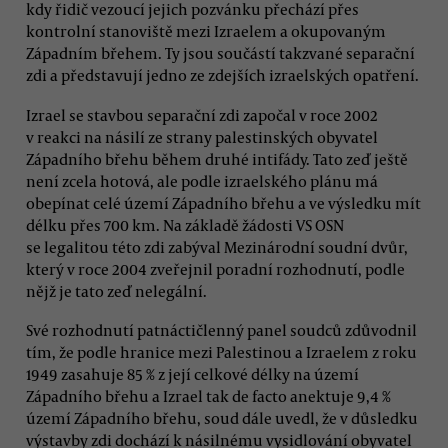
kdy řidič vezoucí jejich pozvánku přechází přes
kontrolní stanoviště mezi Izraelem a okupovaným
Západním břehem. Ty jsou součástí takzvané separační
zdi a představují jedno ze zdejších izraelských opatření.
Izrael se stavbou separační zdi započal v roce 2002
v reakci na násilí ze strany palestinských obyvatel
Západního břehu během druhé intifády. Tato zeď ještě
není zcela hotová, ale podle izraelského plánu má
obepínat celé území Západního břehu a ve výsledku mít
délku přes 700 km. Na základě žádosti VS OSN
se legalitou této zdi zabýval Mezinárodní soudní dvůr,
který v roce 2004 zveřejnil poradní rozhodnutí, podle
nějž je tato zeď nelegální.
Své rozhodnutí patnáctičlenný panel soudců zdůvodnil
tím, že podle hranice mezi Palestinou a Izraelem z roku
1949 zasahuje 85 % z její celkové délky na území
Západního břehu a Izrael tak de facto anektuje 9,4 %
území Západního břehu, soud dále uvedl, že v důsledku
výstavby zdi dochází k násilnému vysidlování obyvatel