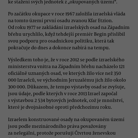
ke stažení svých jednotek z „okupovaných území“.
Po začátku okupace v roce 1967 založila izraelská vláda
na tomto území první osadu zvanou Kfar Etzion.
Od roku 1977 se zakládání izraelských osad na Západním
břehu urychlilo, když tehdejší premiér Begin přislíbil
svou podporu pro osadnickou politiku, která tak
pokračuje do dnes a dokonce nabírá na tempu.
Výsledkem toho je, že v roce 2012 se podle izraelského
ministerstva vnitra na Západním břehu nacházelo 121
oficiálně uznaných osad, ve kterých žilo více než 350
000 Izraelců, ve východním Jeruzalému jich žilo okolo
300 000. Důkazem, že tempo výstavby osad se zvyšuje,
jsou údaje, podle kterých v roce 2013 Izrael započal
s výstavbou 2 534 bytových jednotek, což je množství,
které je dvojnásobné oproti předchozímu roku.
Izraelem konstruované osady na okupovaném území
jsou podle mezinárodního práva považovány
za nelegální, protože porušují Čtvrtou ženevskou