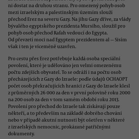
ni dostat na druhou stranu. Pro omezený pohyb osob
mezi izraelským a palestinským územím slouží
přechod Erez na severu Gazy. Na jihu Gazy dříve, za vlády
bývalého egyptského prezidenta Mursího, sloužil pro
pohyb osob přechod Rafah vedoucí do Egypta.
Od převzetí moci nad Egyptem prezidentem al — Sisím
však i ten je víceméně uzavřen.
Pro cestu přes Erez potřebuje každá osoba speciální
povolení, které je udělováno jen velmi omezenému
počtu zdejších obyvatel. To se odráží i na počtu osob
přecházejících z Gazy do Izraele: podle údajů OCHAOPT
počet osob překračujících hranici z Gazy do Izraele klesl
z průměrných 26 000 za den v první polovině roku 2000
na 200 osob za den v tom samém období roku 2013.
Povolení pro přechod do Izraele tak získávají pouze
někteří, a to především na základě dobrého chování
nebo v případě akutní nutnosti být ošetřen v některé
z izraelských nemocnic, prokázané patřičnými
dokumenty.