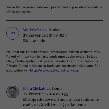
Takže Vy i já jsme v zahraničí prezentováni jako občané státu s
tímto postojem.
Vojtěch Srnka
, Student
VS
27. července 2014 v 19.19
Rádo se stalo.
No, naštěstí to není oficiální prezentace názorů českého MZV.
Pokud vím, tak tam jeli jako soukromé osoby proto, že jsou
členy České společnosti přátel Izraele. Trochu to připomíná
Přátele Ruska :) Ale asi to bude více institucionalizované. Zde
jsou webovky -
http://www.cspi-cz.estranky.cz/
Klára Mičkalová
, Doma
27. července 2014 v 20.55
Místopředsedové sněmovny jako soukromé
osoby navštívili izraelsý parlament a