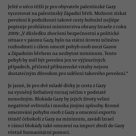
Ještě o něco těžší je pro obyvatele palestinské Gazy
vycestovat na palestinský Západní břeh. Možnost získat
povolení k podniknutí takové cesty bohužel nejlépe
popisuje prohlášení ministerstva obrany Izraele z roku
2009: „V důsledku zhoršení bezpečnostní a politické
situace v pásmu Gazy, bylo na státní úrovni učiněno
rozhodnutí s cílem omezit pohyb osob mezi Gazou
a Západním břehem na nezbytné minimum. Tento
pohyb by měl být povolen jen ve výjimečných
případech, přičemž příbuzenské vztahy nejsou
dostatečným důvodem pro udělení takového povolení.“
Je jasné, že pro dvě mladé dívky je cesta z Gazy
na vysněný fotbalový turnaj něčím v podstatě
nemožným. Blokáda Gazy by jejich životy velmi
negativně ovlivnila i mnoha jinými způsoby. Kromě
omezování pohybu osob z Gazy a omezení exportu
téměř čehokoli z Gazy na minimum, zavádí Izrael
v rámci blokády také omezení na import zboží do Gazy
včetně humanitární pomoci.