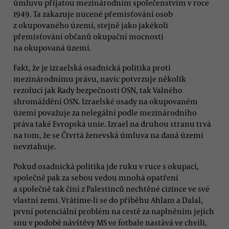
úmluvu přijatou mezinárodním společenstvím v roce
1949. Ta zakazuje nucené přemisťování osob
z okupovaného území, stejně jako jakékoli
přemisťování občanů okupační mocnosti
na okupovaná území.
Fakt, že je izraelská osadnická politika proti
mezinárodnímu právu, navíc potvrzuje několik
rezolucí jak Rady bezpečnosti OSN, tak Valného
shromáždění OSN. Izraelské osady na okupovaném
území považuje za nelegální podle mezinárodního
práva také Evropská unie. Izrael na druhou stranu trvá
na tom, že se Čtvrtá ženevská úmluva na daná území
nevztahuje.
Pokud osadnická politika jde ruku v ruce s okupací,
společně pak za sebou vedou mnohá opatření
a společně tak činí z Palestinců nechtěné cizince ve své
vlastní zemi. Vrátíme-li se do příběhu Ahlam a Dalal,
první potenciální problém na cestě za naplněním jejich
snu v podobě návštěvy MS ve fotbale nastává ve chvíli,