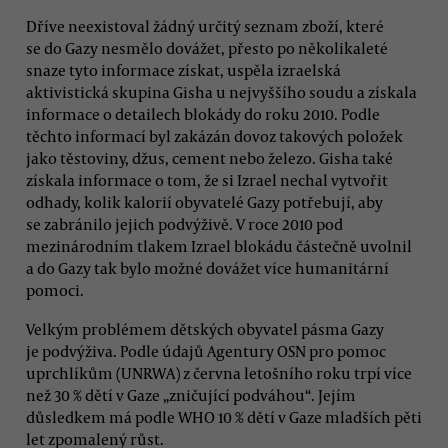
Dříve neexistoval žádný určitý seznam zboží, které
se do Gazy nesmělo dovážet, přesto po několikaleté
snaze tyto informace získat, uspěla izraelská
aktivistická skupina Gisha u nejvyššího soudu a získala
informace o detailech blokády do roku 2010. Podle
těchto informací byl zakázán dovoz takových položek
jako těstoviny, džus, cement nebo železo. Gisha také
získala informace o tom, že si Izrael nechal vytvořit
odhady, kolik kalorií obyvatelé Gazy potřebují, aby
se zabránilo jejich podvýživě. V roce 2010 pod
mezinárodním tlakem Izrael blokádu částečně uvolnil
a do Gazy tak bylo možné dovážet více humanitární
pomoci.
Velkým problémem dětských obyvatel pásma Gazy
je podvýživa. Podle údajů Agentury OSN pro pomoc
uprchlíkům (UNRWA) z června letošního roku trpí více
než 30 % dětí v Gaze „zničující podváhou“. Jejím
důsledkem má podle WHO 10 % dětí v Gaze mladších pěti
let zpomalený růst.