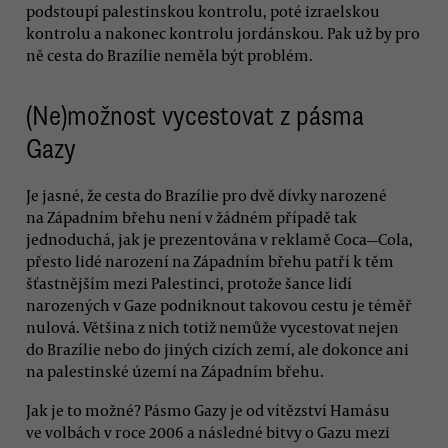
podstoupí palestinskou kontrolu, poté izraelskou
kontrolu a nakonec kontrolu jordánskou. Pak už by pro
ně cesta do Brazílie neměla být problém.
(Ne)možnost vycestovat z pásma
Gazy
Je jasné, že cesta do Brazílie pro dvě dívky narozené
na Západním břehu není v žádném případě tak
jednoduchá, jak je prezentována v reklamě Coca—Cola,
přesto lidé narození na Západním břehu patří k těm
šťastnějším mezi Palestinci, protože šance lidí
narozených v Gaze podniknout takovou cestu je téměř
nulová. Většina z nich totiž nemůže vycestovat nejen
do Brazílie nebo do jiných cizích zemí, ale dokonce ani
na palestinské území na Západním břehu.
Jak je to možné? Pásmo Gazy je od vítězství Hamásu
ve volbách v roce 2006 a následné bitvy o Gazu mezi