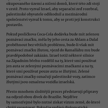
okupovaného území a ničení domů, které této zdi stojí
v cestě. Proto vyzval Izrael, aby separační zeď rozebral,
palestinské obyvatele odškodnil a mezinárodní
společenství vyzval k tomu, aby se proti její konstrukci
postavilo.
Pokud poslíčkova Coca-Cola dodávka bude mít zelenou
poznávací značku, měla by jeho cesta za Ahlam a Dalal
proběhnout bez větších problému, bude-li však mít
poznávací značku žlutou, vjezd do Ramalláhu mu bude
pravděpodobně zakázán. Izrael totiž některé silnice
na Západním břehu rozdělil na ty, které smí používat
jen auta se zelenými poznávacími značkami a na ty,
které smí používat pouze auta se žlutými. Zelené
poznávací značky označují palestinské vozy, zatímco
žlutými jsou označena vozidla izraelská.
Přesto mnohem složitější proces představují přípravy
na odjezd obou dívek do Brazílie. Nejdříve
by samozřejmě bylo nutné získat vízum země, do které
chtějí vycestovat. Pokud je vydává diplomatické