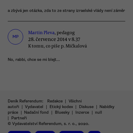
a zbývá jen otázka, zda to ze strany izraelské vlády není záměr
Martin Pleva
, pedagog
MP
28. července 2014 v 8.37
K tomu, co píše p. Mičkalová
No, rabbi, chce se mi blejt...
Deník Referendum:
Redakce
|
Všichni
autoři
|
Vydavatel
|
Etický kodex
|
Diskuse
|
Nabídky
práce
|
Nadační fond
|
Bluesky
|
Inzerce
|
null
|
Partneři
© Vydavatelství Referendum, s. r. o., 2020.