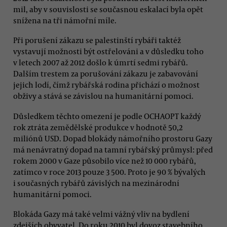
mil, aby v souvislosti se současnou eskalací byla opět
snížena na tři námořní míle.
Při porušení zákazu se palestinští rybáři taktéž
vystavují možnosti být ostřelováni a v důsledku toho
v letech 2007 až 2012 došlo k úmrtí sedmi rybářů.
Dalším trestem za porušování zákazu je zabavování
jejich lodí, čímž rybářská rodina přichází o možnost
obživy a stává se závislou na humanitární pomoci.
Důsledkem těchto omezení je podle OCHAOPT každý
rok ztráta zemědělské produkce v hodnotě 50,2
miliónů USD. Dopad blokády námořního prostoru Gazy
má nenávratný dopad na tamní rybářský průmysl: před
rokem 2000 v Gaze působilo více než 10 000 rybářů,
zatímco v roce 2013 pouze 3 500. Proto je 90 % bývalých
i současných rybářů závislých na mezinárodní
humanitární pomoci.
Blokáda Gazy má také velmi vážný vliv na bydlení
zdejších obyvatel. Do roku 2010 byl dovoz stavebního