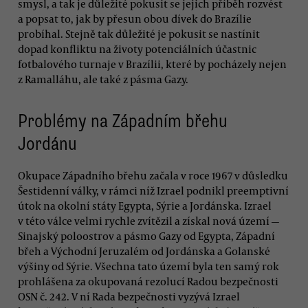
smysl, a tak je důležité pokusit se jejich příběh rozvést
a popsat to, jak by přesun obou dívek do Brazílie
probíhal. Stejně tak důležité je pokusit se nastínit
dopad konfliktu na životy potenciálních účastnic
fotbalového turnaje v Brazílii, které by pocházely nejen
z Ramalláhu, ale také z pásma Gazy.
Problémy na Západním břehu
Jordánu
Okupace Západního břehu začala v roce 1967 v důsledku
Šestidenní války, v rámci níž Izrael podnikl preemptivní
útok na okolní státy Egypta, Sýrie a Jordánska. Izrael
v této válce velmi rychle zvítězil a získal nová území —
Sinajský poloostrov a pásmo Gazy od Egypta, Západní
břeh a Východní Jeruzalém od Jordánska a Golanské
výšiny od Sýrie. Všechna tato území byla ten samý rok
prohlášena za okupovaná rezolucí Radou bezpečnosti
OSN č. 242. V ní Rada bezpečnosti vyzývá Izrael