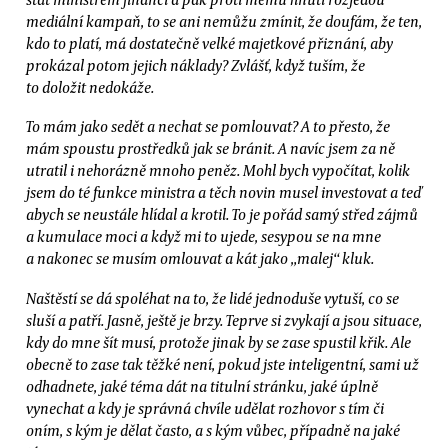
mediální kampaň, to se ani nemůžu zmínit, že doufám, že ten,
kdo to platí, má dostatečně velké majetkové přiznání, aby
prokázal potom jejich náklady? Zvlášť, když tuším, že
to doložit nedokáže.
To mám jako sedět a nechat se pomlouvat? A to přesto, že
mám spoustu prostředků jak se bránit. A navíc jsem za ně
utratil i nehorázně mnoho peněz. Mohl bych vypočítat, kolik
jsem do té funkce ministra a těch novin musel investovat a teď
abych se neustále hlídal a krotil. To je pořád samý střed zájmů
a kumulace moci a když mi to ujede, sesypou se na mne
a nakonec se musím omlouvat a kát jako „malej“ kluk.
Naštěstí se dá spoléhat na to, že lidé jednoduše vytuší, co se
sluší a patří. Jasně, ještě je brzy. Teprve si zvykají a jsou situace,
kdy do mne šít musí, protože jinak by se zase spustil křik. Ale
obecně to zase tak těžké není, pokud jste inteligentní, sami už
odhadnete, jaké téma dát na titulní stránku, jaké úplně
vynechat a kdy je správná chvíle udělat rozhovor s tím či
oním, s kým je dělat často, a s kým vůbec, případně na jaké