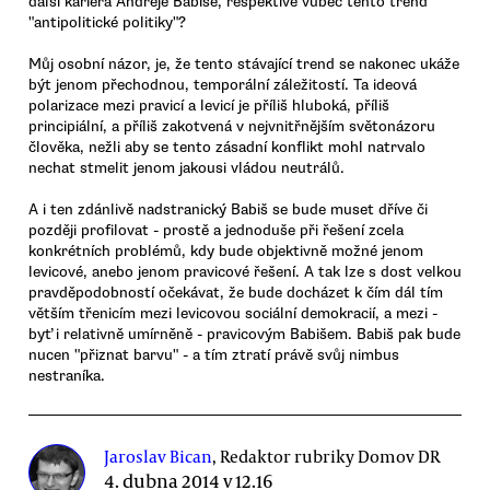
další kariéra Andreje Babiše, respektive vůbec tento trend
"antipolitické politiky"?
Můj osobní názor, je, že tento stávající trend se nakonec ukáže
být jenom přechodnou, temporální záležitostí. Ta ideová
polarizace mezi pravicí a levicí je příliš hluboká, příliš
principiální, a příliš zakotvená v nejvnitřnějším světonázoru
člověka, nežli aby se tento zásadní konflikt mohl natrvalo
nechat stmelit jenom jakousi vládou neutrálů.
A i ten zdánlivě nadstranický Babiš se bude muset dříve či
později profilovat - prostě a jednoduše při řešení zcela
konkrétních problémů, kdy bude objektivně možné jenom
levicové, anebo jenom pravicové řešení. A tak lze s dost velkou
pravděpodobností očekávat, že bude docházet k čím dál tím
větším třenicím mezi levicovou sociální demokracií, a mezi -
byť i relativně umírněně - pravicovým Babišem. Babiš pak bude
nucen "přiznat barvu" - a tím ztratí právě svůj nimbus
nestraníka.
Jaroslav Bican
, Redaktor rubriky Domov DR
4. dubna 2014 v 12.16