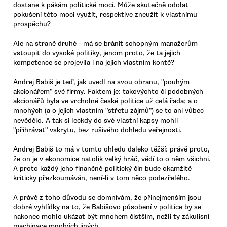
dostane k pákám politické moci. Může skutečně odolat
pokušení této moci využít, respektive zneužít k vlastnímu
prospěchu?
Ale na straně druhé - má se bránit schopným manažerům
vstoupit do vysoké politiky, jenom proto, že ta jejich
kompetence se projevila i na jejich vlastním kontě?
Andrej Babiš je teď, jak uvedl na svou obranu, "pouhým
akcionářem" své firmy. Faktem je: takovýchto či podobných
akcionářů byla ve vrcholné české politice už celá řada; a o
mnohých (a o jejich vlastním "střetu zájmů") se to ani vůbec
nevědělo. A tak si leckdy do své vlastní kapsy mohli
"přihrávat" vskrytu, bez rušivého dohledu veřejnosti.
Andrej Babiš to má v tomto ohledu daleko těžší: právě proto,
že on je v ekonomice natolik velký hráč, vědí to o něm všichni.
A proto každý jeho finančně-politický čin bude okamžitě
kriticky přezkoumáván, není-li v tom něco podezřelého.
A právě z toho důvodu se domnívám, že přinejmenším jsou
dobré vyhlídky na to, že Babišovo působení v politice by se
nakonec mohlo ukázat být mnohem čistším, nežli ty zákulisní
machinace mnohých jiných.