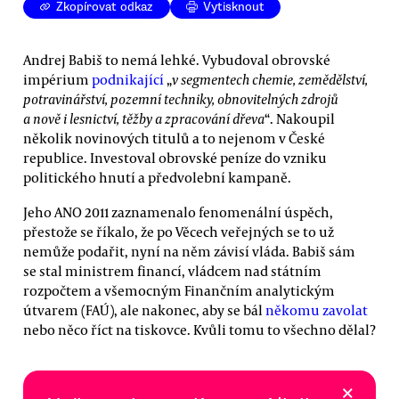
Zkopírovat odkaz
Vytisknout
Andrej Babiš to nemá lehké. Vybudoval obrovské
impérium
podnikající
„
v segmentech chemie, zemědělství,
potravinářství, pozemní techniky, obnovitelných zdrojů
a nově i lesnictví, těžby a zpracování dřeva
“. Nakoupil
několik novinových titulů a to nejenom v České
republice. Investoval obrovské peníze do vzniku
politického hnutí a předvolební kampaně.
Jeho ANO 2011 zaznamenalo fenomenální úspěch,
přestože se říkalo, že po Věcech veřejných se to už
nemůže podařit, nyní na něm závisí vláda. Babiš sám
se stal ministrem financí, vládcem nad státním
rozpočtem a všemocným Finančním analytickým
útvarem (FAÚ), ale nakonec, aby se bál
někomu zavolat
nebo něco říct na tiskovce. Kvůli tomu to všechno dělal?
×