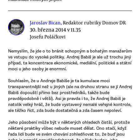
Jaroslav Bican
, Redaktor rubriky Domov DR
30. března 2014 v 11.35
Josefu Poláčkovi
Nemyslím, že jde o to bránit schopným a bohatým manažerům
ve vstupu do vysoké politiky. Andrej Babiš je ale už trochu jiný
případ, ta koncentrace ekonomické, mediální, politické a státní
moci u jeho osoby je enormní.
Souhlasím, že u Andreje Babiše je ta kumulace moci
transparentnější než u jiných (ale na druhou stranu se jí Andrej
Babiš dopouští přímo bez prostředníků, takže bude
pravděpodobně i větší). Asi je pravda i to, že Andrej Babiš je
natolik velký hráč, že bude vystavený nemalé veřejné kontrole,
ale těžko říct, zda bude dostatečná a zda časem nepoleví.
Jeho působení může být v některých ohledech čistší, protože
některé praktiky vůbec nebude muset dělat. Ono stačí, když
řada lidí bude ve svém chování zohledňovat to, že buď jsou