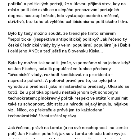
politiků a politických partají, že s úlevou přijímá stav, kdy na
místo politické exhibice a slepého prosazování partajních
dogmat nastoupí někdo, kdo vystupuje osobně uměřeně,
střízlivě, bez toho obvyklého exhibicionismu politického lídra.
Bylo by tedy možno soudit, že trend jde tímto směrem
"nepolitické" (respektive antipolitické) politiky? Jak řečeno ty
české úřednické vlády byly velmi populární, populární je i Babiš
i celé jeho ANO; a teď ještě na Slovensku Kiska...
Bylo by možno tak soudit; jenže, vzpomeňme si na jedno: když
se Jan Fischer, natolik populární ve funkce předsedy
"úřednické" vlády, rozhodl kandidovat na prezidenta -
naprosto pohořel. A pohořel právě pro to, co bylo jeho
výhodou a předností jako ministerského předsedy. Ukázalo se
totiž, že u politika opravdu nestačí jenom být schopným
technokratem; plnokrevný politik respektive státník musí mít
také tu schopnost, dát státu a národu nějaký impuls, nějakou
vizi. Něco, co překračuje právě jen to každodenní
technokratické řízení státní správy.
Jak řečeno, právě na tomto (a na své neschopnosti na tomto
poli) Jan Fischer pohořel; jak se v tomto ohledu bude vyvíjet