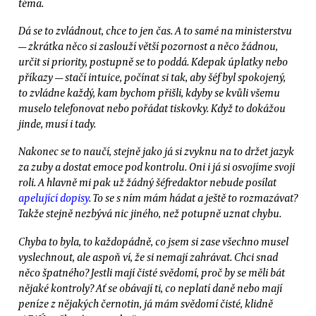
téma.
Dá se to zvládnout, chce to jen čas. A to samé na ministerstvu
— zkrátka něco si zaslouží větší pozornost a něco žádnou,
určit si priority, postupně se to poddá. Kdepak úplatky nebo
příkazy — stačí intuice, počínat si tak, aby šéf byl spokojený,
to zvládne každý, kam bychom přišli, kdyby se kvůli všemu
muselo telefonovat nebo pořádat tiskovky. Když to dokážou
jinde, musí i tady.
Nakonec se to naučí, stejně jako já si zvyknu na to držet jazyk
za zuby a dostat emoce pod kontrolu. Oni i já si osvojíme svoji
roli. A hlavně mi pak už žádný šéfredaktor nebude posílat
apelující dopisy
. To se s ním mám hádat a ještě to rozmazávat?
Takže stejně nezbývá nic jiného, než potupně uznat chybu.
Chyba to byla, to každopádně, co jsem si zase všechno musel
vyslechnout, ale aspoň ví, že si nemají zahrávat. Chci snad
něco špatného? Jestli mají čisté svědomí, proč by se měli bát
nějaké kontroly? Ať se obávají ti, co neplatí daně nebo mají
peníze z nějakých černotin, já mám svědomí čisté, klidně