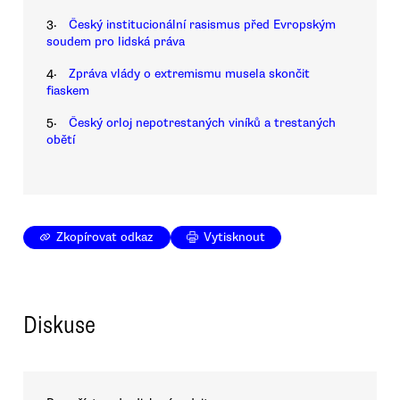
3.
Český institucionální rasismus před Evropským
soudem pro lidská práva
4.
Zpráva vlády o extremismu musela skončit
fiaskem
5.
Český orloj nepotrestaných viníků a trestaných
obětí
Zkopírovat odkaz
Vytisknout
Diskuse