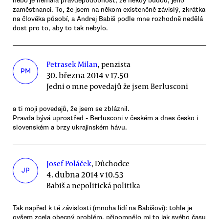
nebo je nemalá pravděpodobnost, že někdy budou, jeho
zaměstnanci. To, že jsem na někom existenčně závislý, zkrátka
na člověka působí, a Andrej Babiš podle mne rozhodně nedělá
dost pro to, aby to tak nebylo.
Petrasek Milan
, penzista
PM
30. března 2014 v 17.50
Jedni o mne povedajů že jsem Berlusconi
a ti moji povedajů, že jsem se zbláznil.
Pravda bývá uprostřed - Berlusconi v českém a dnes česko i
slovenském a brzy ukrajinském hávu.
Josef Poláček
, Důchodce
JP
4. dubna 2014 v 10.53
Babiš a nepolitická politika
Tak napřed k té závislosti (mnoha lidí na Babišovi): tohle je
ovšem zcela obecný problém, připomnělo mi to jak svého času