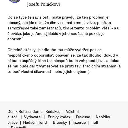
Josefu Poláčkovi
Co se týče té závislosti, máte pravdu, že ten problém je
obecný, ale jde o to, že čím více máte moci, vlivu, peněz a
samozřejmě také zaměstnaců, tím je tento problém větší - a u
člověka, jako je Andrej Babiš v jeho současné pozici, je
enormní.
Ohledně otázky, jak dlouho mu může vydržet pozice
"nepolitického odborníka", obávám se, že tak dlouho, dokud v
ní bude úspěšný či se tak alespoň bude veřejnosti jevit a dokud
se mu bude dařit vymezovat se proti tzv. tradičním stranám (a
to buď vlastní šikovností nebo jejich chybami).
Deník Referendum:
Redakce
|
Všichni
autoři
|
Vydavatel
|
Etický kodex
|
Diskuse
|
Nabídky
práce
|
Nadační fond
|
Bluesky
|
Inzerce
|
null
|
Partneři