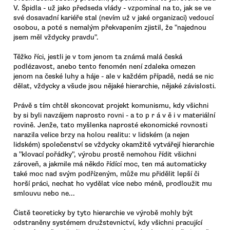
V. Špidla - už jako předseda vlády - vzpomínal na to, jak se ve
své dosavadní kariéře stal (nevím už v jaké organizaci) vedoucí
osobou, a poté s nemalým překvapením zjistil, že "najednou
jsem měl vždycky pravdu".
Těžko říci, jestli je v tom jenom ta známá malá česká
podlézavost, anebo tento fenomén není zdaleka omezen
jenom na české luhy a háje - ale v každém případě, nedá se nic
dělat, vždycky a všude jsou nějaké hierarchie, nějaké závislosti.
Právě s tím chtěl skoncovat projekt komunismu, kdy všichni
by si byli navzájem naprosto rovni - a to p r á v ě i v materiální
rovině. Jenže, tato myšlenka naprosté ekonomické rovnosti
narazila velice brzy na holou realitu: v lidském (a nejen
lidském) společenství se vždycky okamžitě vytvářejí hierarchie
a "klovací pořádky", výrobu prostě nemohou řídit všichni
zároveň, a jakmile má někdo řídící moc, ten má automaticky
také moc nad svým podřízeným, může mu přidělit lepší či
horší práci, nechat ho vydělat více nebo méně, prodloužit mu
smlouvu nebo ne...
Čistě teoreticky by tyto hierarchie ve výrobě mohly být
odstraněny systémem družstevnictví, kdy všichni pracující