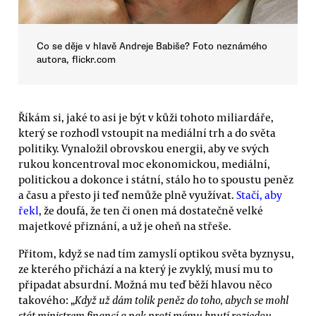
Co se děje v hlavě Andreje Babiše? Foto neznámého
autora, flickr.com
Říkám si, jaké to asi je být v kůži tohoto miliardáře,
který se rozhodl vstoupit na mediální trh a do světa
politiky. Vynaložil obrovskou energii, aby ve svých
rukou koncentroval moc ekonomickou, mediální,
politickou a dokonce i státní, stálo ho to spoustu peněz
a času a přesto ji teď nemůže plně využívat.
Stačí, aby
řekl
, že doufá, že ten či onen má dostatečně velké
majetkové přiznání, a už je oheň na střeše.
Přitom, když se nad tím zamyslí optikou světa byznysu,
ze kterého přichází a na který je zvyklý, musí mu to
připadat absurdní. Možná mu teď běží hlavou něco
takového: „
Když už dám tolik peněz do toho, abych se mohl
stát ministrem financí a pak proti mému hnutí rozjedou