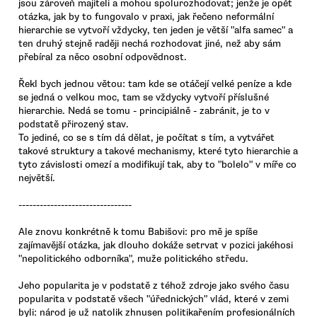
jsou zároveň majiteli a mohou spolurozhodovat; jenže je opět
otázka, jak by to fungovalo v praxi, jak řečeno neformální
hierarchie se vytvoří vždycky, ten jeden je větší "alfa samec" a
ten druhý stejně raději nechá rozhodovat jiné, než aby sám
přebíral za něco osobní odpovědnost.
Řekl bych jednou větou: tam kde se otáčejí velké peníze a kde
se jedná o velkou moc, tam se vždycky vytvoří příslušné
hierarchie. Nedá se tomu - principiálně - zabránit, je to v
podstatě přirozený stav.
To jediné, co se s tím dá dělat, je počítat s tím, a vytvářet
takové struktury a takové mechanismy, které tyto hierarchie a
tyto závislosti omezí a modifikují tak, aby to "bolelo" v míře co
největší.
--------------------------------
Ale znovu konkrétně k tomu Babišovi: pro mě je spíše
zajímavější otázka, jak dlouho dokáže setrvat v pozici jakéhosi
"nepolitického odborníka", muže politického středu.
Jeho popularita je v podstatě z téhož zdroje jako svého času
popularita v podstatě všech "úřednických" vlád, které v zemi
byli: národ je už natolik zhnusen politikařením profesionálních