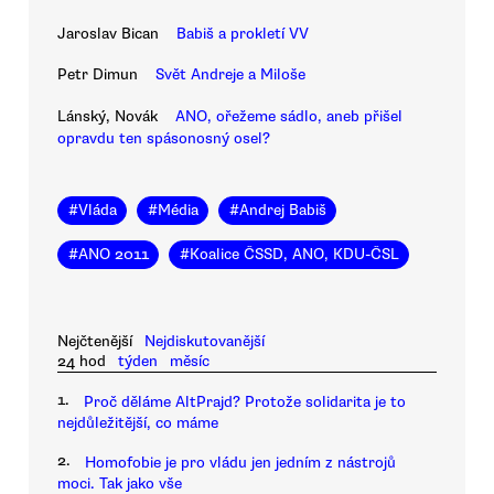
Jaroslav Bican
Babiš a prokletí VV
Petr Dimun
Svět Andreje a Miloše
Lánský, Novák
ANO, ořežeme sádlo, aneb přišel
opravdu ten spásonosný osel?
#
Vláda
#
Média
#
Andrej Babiš
#
ANO 2011
#
Koalice ČSSD, ANO, KDU-ČSL
Nejčtenější
Nejdiskutovanější
24 hod
týden
měsíc
1.
Proč děláme AltPrajd? Protože solidarita je to
nejdůležitější, co máme
2.
Homofobie je pro vládu jen jedním z nástrojů
moci. Tak jako vše