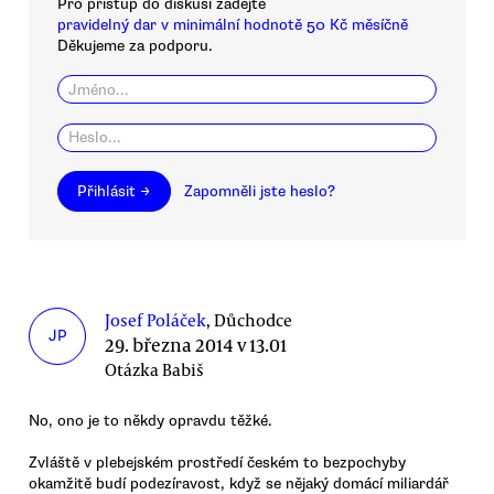
Pro přístup do diskusí zadejte
pravidelný dar v minimální hodnotě 50 Kč měsíčně
Děkujeme za podporu.
Přihlásit →
Zapomněli jste heslo?
Josef Poláček
, Důchodce
JP
29. března 2014 v 13.01
Otázka Babiš
No, ono je to někdy opravdu těžké.
Zvláště v plebejském prostředí českém to bezpochyby
okamžitě budí podezíravost, když se nějaký domácí miliardář