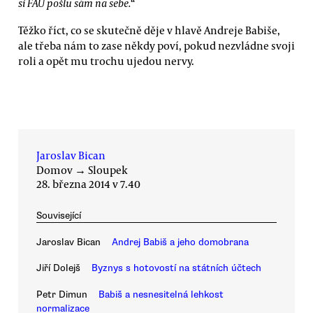
si FAÚ pošlu sám na sebe.
“
Těžko říct, co se skutečně děje v hlavě Andreje Babiše,
ale třeba nám to zase někdy poví, pokud nezvládne svoji
roli a opět mu trochu ujedou nervy.
Jaroslav Bican
Domov
→
Sloupek
28. března 2014 v 7.40
Související
Jaroslav Bican
Andrej Babiš a jeho domobrana
Jiří Dolejš
Byznys s hotovostí na státních účtech
Petr Dimun
Babiš a nesnesitelná lehkost
normalizace