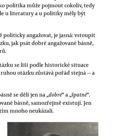
ako politika může pojmout cokoliv, tedy
e u literatury a u politiky měly být
 politicky angažovat, je jasná: vstoupit
zku, jak psát dobré angažované básně,
rů.
ázku se liší podle historické situace
druhou otázku zůstává pořád stejná — a
sně se dělí jen na „
“ a „
“.
dobré
špatné
vané básně, samozřejmě existují. Jen
atím mnoho neukázali.