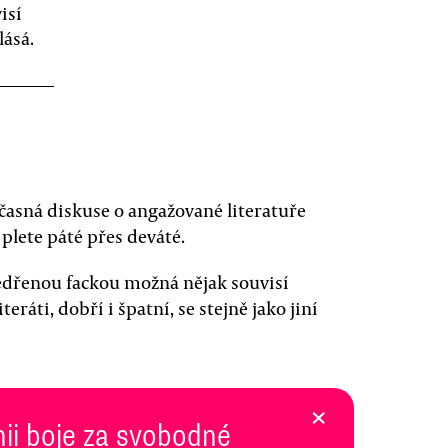
isí
lásá.
učasná diskuse o angažované literatuře
plete páté přes deváté.
ědřenou fackou možná nějak souvisí
iteráti, dobří i špatní, se stejně jako jiní
×
inii boje za svobodné