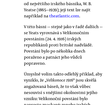
od největšího irského básníka, W. B.
Yeatse (1865—1939); její text lze najít
například na
theatlantic.com
.
V této básni — stejně jako v řadě dalších —
se Yeats vyrovnává s Velikonočním
povstáním (24. 4. 1916) irských
republikánů proti britské nadvládě.
Povstání bylo po několika dnech
poraženo a patnáct jeho vůdců
popraveno.
Úmyslně volím takto odlehlý příklad, aby
vyniklo, že „
“ jsou skvělá
Velikonoce 1916
angažovaná báseň, že to však vůbec
nesouvisí s vnějšími okolnostmi jejího
vzniku: Velikonoční povstání bylo
naprosto zpackané; mnoho irských