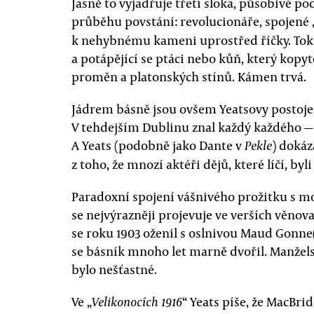
Jasně to vyjadřuje třetí sloka, působivé po
průběhu povstání: revolucionáře, spojené 
k nehybnému kameni uprostřed říčky. Tok ří
a potápějící se ptáci nebo kůň, který kopy
proměn a platonských stínů. Kámen trvá.
Jádrem básně jsou ovšem Yeatsovy postoje
V tehdejším Dublinu znal každý každého — 
A Yeats (podobně jako Dante v
) dokáz
Pekle
z toho, že mnozí aktéři dějů, které líčí, byl
Paradoxní spojení vášnivého prožitku s
se nejvýrazněji projevuje ve verších věno
se roku 1903 oženil s oslnivou Maud Gonne(
se básník mnoho let marně dvořil. Manže
bylo nešťastné.
Ve „
“ Yeats píše, že MacBrid
Velikonocích 1916