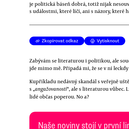
je politická báseň dobrá, totiž nijak nesouv
s událostmi, které líčí, ani s názory, které h
Zkopírovat odkaz
Vytisknout
Zabývám se literaturou i politikou, ale so
jde mimo mě. Připadá mi, že se v ní leckdy 
Kupříkladu nedávný skandál s veřejně ušt
s „
“, ale s literaturou vůbec. L
angažovaností
lidé občas poperou. No a?
Naše noviny stojí v první l