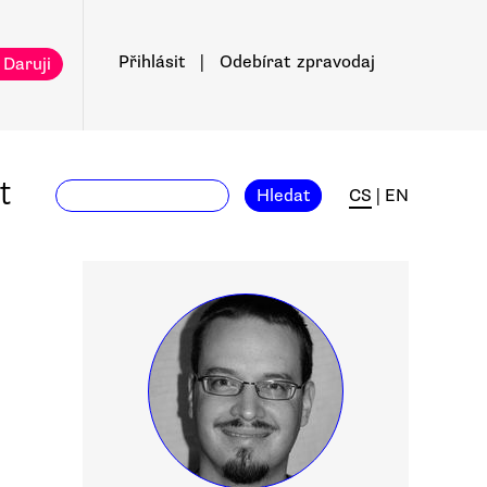
Přihlásit
|
Odebírat
zpravodaj
 Daruji
t
Hledat
CS
|
EN