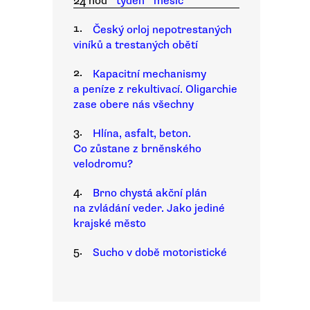
24 hod
týden
měsíc
1.
Český orloj nepotrestaných
viníků a trestaných obětí
2.
Kapacitní mechanismy
a peníze z rekultivací. Oligarchie
zase obere nás všechny
3.
Hlína, asfalt, beton.
Co zůstane z brněnského
velodromu?
4.
Brno chystá akční plán
na zvládání veder. Jako jediné
krajské město
5.
Sucho v době motoristické