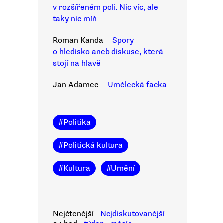
v rozšířeném poli. Nic víc, ale
taky nic míň
Roman Kanda
Spory
o hledisko aneb diskuse, která
stojí na hlavě
Jan Adamec
Umělecká facka
#
Politika
#
Politická kultura
#
Kultura
#
Umění
Nejčtenější
Nejdiskutovanější