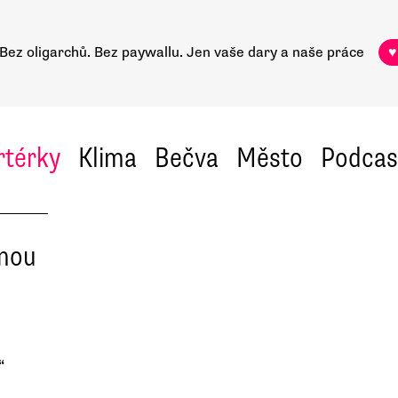
Bez oligarchů. Bez paywallu.
Jen vaše dary a naše práce
♥
rtérky
Klima
Bečva
Město
Podcas
anou
“