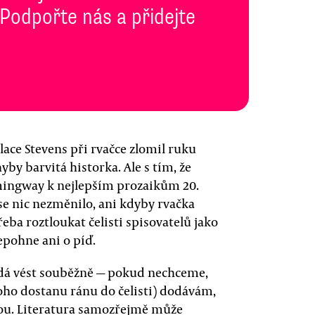
 Podpořte nás a přidejte
allace Stevens při rvačce zlomil ruku
by barvitá historka. Ale s tím, že
mingway k nejlepším prozaikům 20.
se nic nezměnilo, ani kdyby rvačka
a roztloukat čelisti spisovatelů jako
epohne ani o píď.
 nedá vést souběžně — pokud nechceme,
oho dostanu ránu do čelisti) dodávám,
ckou. Literatura samozřejmě může