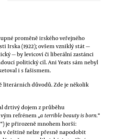
ostupné proměně irského veřejného
i Irska (1922); ovšem vzniklý stát —
cký — by levicoví či liberální zastánci
doucí politický cíl. Ani Yeats sám nebyl
ketoval i s fašismem.
tě literárních důvodů. Zde je několik
al drtivý dojem z průběhu
ivým refrénem „
“
a terrible beauty is born.
“) je přirozeně mnohem horší:
a
 a v češtině nelze přesně napodobit