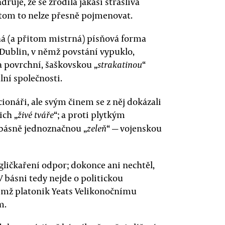
dřuje, že se zrodila jakási strašlivá
řitom to nelze přesně pojmenovat.
há (a přitom mistrná) písňová forma
Dublin, v němž povstání vypuklo,
 povrchní, šaškovskou „
“
strakatinou
lní společnosti.
ionáři, ale svým činem se z něj dokázali
ich „
“; a proti plytkým
živé tváře
 básně jednoznačnou „
“ — vojenskou
zeleň
ličkaření odpor; dokonce ani nechtěl,
V básni tedy nejde o politickou
jímž platonik Yeats Velikonočnímu
m.