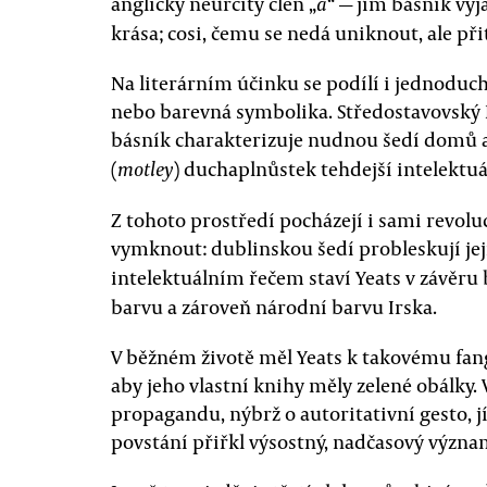
anglický neurčitý člen „
“ — jím básník vyja
a
krása; cosi, čemu se nedá uniknout, ale p
Na literárním účinku se podílí i jednoduc
nebo barevná symbolika. Středostavovský 
básník charakterizuje nudnou šedí domů a
(
) duchaplnůstek tehdejší intelektuá
motley
Z tohoto prostředí pocházejí i sami revoluc
vymknout: dublinskou šedí probleskují jej
intelektuálním řečem staví Yeats v závěru
barvu a zároveň národní barvu Irska.
V běžném životě měl Yeats k takovému fang
aby jeho vlastní knihy měly zelené obálky. 
propagandu, nýbrž o autoritativní gesto, 
povstání přiřkl výsostný, nadčasový význa