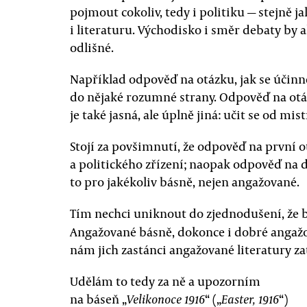
pojmout cokoliv, tedy i politiku — stejně j
i literaturu. Východisko i směr debaty by al
odlišné.
Například odpověď na otázku, jak se účinně
do nějaké rozumné strany. Odpověď na otá
je také jasná, ale úplně jiná: učit se od mist
Stojí za povšimnutí, že odpověď na první ot
a politického zřízení; naopak odpověď na 
to pro jakékoliv básně, nejen angažované.
Tím nechci uniknout do zjednodušení, že bá
Angažované básně, dokonce i dobré angažo
nám jich zastánci angažované literatury z
Udělám to tedy za ně a upozorním
na báseň „
“ („
“)
Velikonoce 1916
Easter, 1916