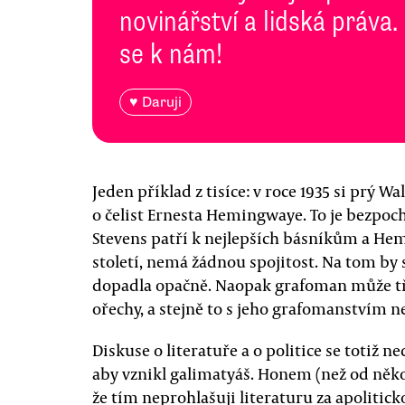
novinářství a lidská práva.
se k nám!
♥ Daruji
Jeden příklad z tisíce: v roce 1935 si prý W
o čelist Ernesta Hemingwaye. To je bezpochy
Stevens patří k nejlepších básníkům a He
století, nemá žádnou spojitost. Na tom by 
dopadla opačně. Naopak grafoman může třeb
ořechy, a stejně to s jeho grafomanstvím n
Diskuse o literatuře a o politice se totiž
aby vznikl galimatyáš. Honem (než od něk
že tím neprohlašuji literaturu za apoliti