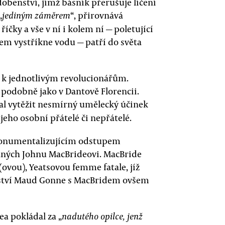
dobenství, jímž básník přerušuje líčení
„
“, přirovnává
jediným záměrem
čky a vše v ní i kolem ní — poletující
tem vystříkne vodu — patří do světa
 k jednotlivým revolucionářům.
podobně jako v Dantově Florencii.
al vytěžit nesmírný umělecký účinek
i jeho osobní přátelé či nepřátelé.
 monumentalizujícím odstupem
vaných Johnu MacBrideovi. MacBride
ovou), Yeatsovou femme fatale, jíž
lství Maud Gonne s MacBridem ovšem
ea pokládal za „
nadutého opilce, jenž