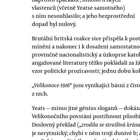
vlastenců (včetně Yeatse samotného)
s ním nesouhlasilo; a jeho bezprostřední
dopad byl nulový.
Brutální britská reakce sice přispěla k p
mínění a nakonec i k dosažení samostatnost
provinčně nacionalistický a úzkoprse katoli
angažované literatury těžko pokládali za žá
vzor politické prozíravosti; jednu dobu ko
„
“ jsou vynikající básní z čis
Velikonoce 1916
z nich.
Yeats — mimo jiné génius sloganů — dokáz
Velikonočního povstání postihnout působ
Doslovný překlad („
zrodila se strašlivá krás
je nerytmický; chybí v něm trojí dunivé b;