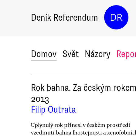
Deník Referendum
DR
Domov
Svět
Názory
Repo
Rok bahna. Za českým roke
2013
Filip Outrata
Uplynulý rok přinesl v českém prostředí
vzedmutí bahna lhostejnosti a xenofobníc