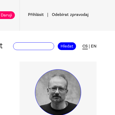
Přihlásit
|
Odebírat
zpravodaj
 Daruji
t
Hledat
CS
|
EN