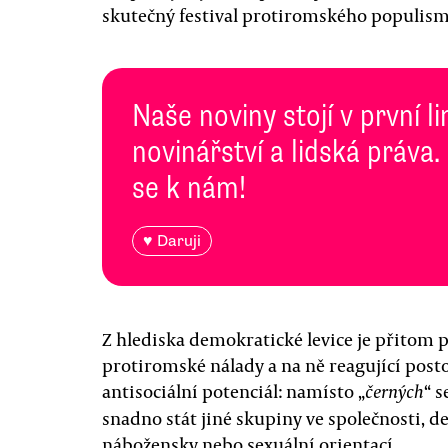
skutečný festival protiromského populism
Naše noviny stojí v první l
novinářství a lidská práva.
se k nám!
♥ Daruji
Z hlediska demokratické levice je přitom 
protiromské nálady a na ně reagující postoj
antisociální potenciál: namísto „
“ 
černých
snadno stát jiné skupiny ve společnosti, d
nábožensky nebo sexuální orientací.