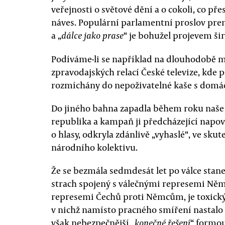
veřejnosti o světové dění a o cokoli, co 
náves. Populární parlamentní proslov pr
a „
“ je bohužel projevem šir
dálce jako prase
Podíváme-li se například na dlouhodobě 
zpravodajských relací České televize, kde 
rozmíchány do nepoživatelné kaše s domácí
Do jiného bahna zapadla během roku naše 
republika a kampaň ji předcházející napově
o hlasy, odkryla zdánlivě „vyhaslé“, ve skut
národního kolektivu.
Že se bezmála sedmdesát let po válce sta
strach spojený s válečnými represemi Ně
represemi Čechů proti Němcům, je toxick
v nichž namísto pracného smíření nastalo 
však nebezpečnější „
“ formo
konečné řešení