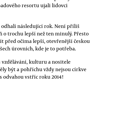
padového resortu ujali lidovci
odhalí následující rok. Není příliš
 o trochu lepší než ten minulý. Přesto
t před očima lepší, otevřenější českou
všech úrovních, kde je to potřeba.
 vzdělávání, kulturu a nositele
ly být a pohříchu vždy nejsou církve
o s odvahou vstříc roku 2014!