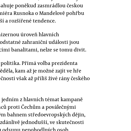
přesahuje poněkud zasmrádlou českou
emiéra Rusnoka o Mandelově pohřbu
ší a rozšířené tendence.
mizernou úroveň hlavních
podstatné zahraniční události jsou
mi banalitami, nelze se tomu divit.
politika. Přímá volba prezidenta
děla, kam až je možné zajít ve hře
ečnosti však až příliš živé rány českého
ne jedním z hlavních témat kampaně
mců proti Čechům a poválečnými
ým bahnem středoevropských dějin,
zdánlivě jednodušší, ve skutečnosti
u odsunu nepohodlných osob