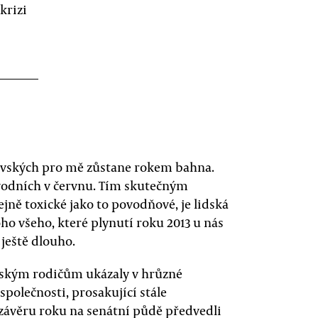
krizi
ravských pro mě zůstane rokem bahna.
vodních v červnu. Tím skutečným
jně toxické jako to povodňové, je lidská
oho všeho, které plynutí roku 2013 u nás
ještě dlouho.
mským rodičům ukázaly v hrůzné
společnosti, prosakující stále
v závěru roku na senátní půdě předvedli