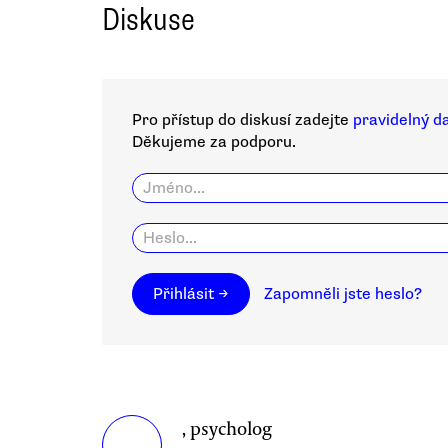
Diskuse
Pro přístup do diskusí zadejte
pravidelný d
Děkujeme za podporu.
Přihlásit →
Zapomněli jste heslo?
, psycholog