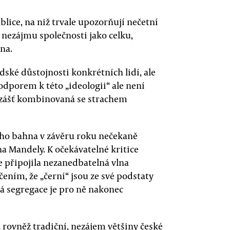
ublice, na niž trvale upozorňují nečetní
 nezájmu společnosti jako celku,
na.
dské důstojnosti konkrétních lidí, ale
 odporem k této „ideologii“ ale není
e zášť kombinovaná se strachem
ho bahna v závěru roku nečekaně
a Mandely. K očekávatelné kritice
e připojila nezanedbatelná vlna
ním, že „černí“ jsou ze své podstaty
vá segregace je pro ně nakonec
rovněž tradiční, nezájem většiny české