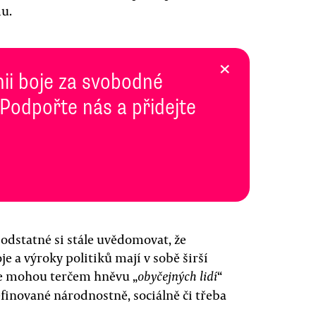
u.
×
inii boje za svobodné
 Podpořte nás a přidejte
podstatné si stále uvědomovat, že
e a výroky politiků mají v sobě širší
se mohou terčem hněvu „
“
obyčejných lidí
efinované národnostně, sociálně či třeba