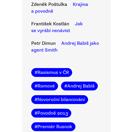
Zdeněk Poštulka
Krajina
a povodně
František Kostlán
Jak
se vyrábí nenávist
Petr Dimun
Andrej Babiš jako
agent Smith
#
Rasismus v ČR
#
Romové
#
Andrej Babiš
#
Novoroční bilancování
#
Povodně 2013
#
Premiér Rusnok