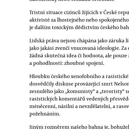
Tristní situace cizinců žijících v České rep
aktivisté za lhostejného nebo spokojeného
je dalším toxickým dědictvím českého bah
Lidská práva nejsou chápána jako záruka li
jako jakási zvenčí vnucovaná ideologie. Za
žádná skutečná idea či hodnota, ale pouz
a pohodlností: zhoubné spojení.
Hloubku českého xenofobního a rasistické
dosvědčily diskuse provázející smrt Nelson
zesnulého jako „komunisty“ a „teroristy“ s
rasistických komentářů vedených přesvědče
méněcenní, násilní a nevzdělatelní, a raso
požehnáním.
Jiným rozměrem našeho bahna je, bohužel 