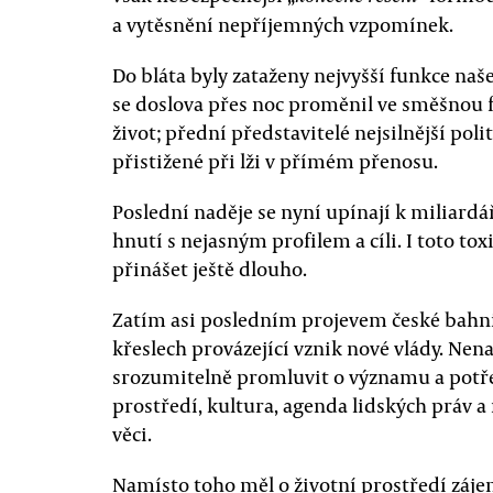
a vytěsnění nepříjemných vzpomínek.
Do bláta byly zataženy nejvyšší funkce na
se doslova přes noc proměnil ve směšnou f
život; přední představitelé nejsilnější pol
přistižené při lži v přímém přenosu.
Poslední naděje se nyní upínají k miliardá
hnutí s nejasným profilem a cíli. I toto t
přinášet ještě dlouho.
Zatím asi posledním projevem české bahni
křeslech provázející vznik nové vlády. Nena
srozumitelně promluvit o významu a potřeb
prostředí, kultura, agenda lidských práv a
věci.
Namísto toho měl o životní prostředí záj