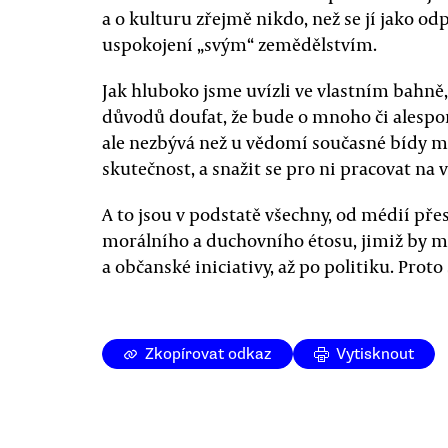
a o kulturu zřejmě nikdo, než se jí jako od
uspokojení „svým“ zemědělstvím.
Jak hluboko jsme uvízli ve vlastním bahně, 
důvodů doufat, že bude o mnoho či alespoň
ale nezbývá než u vědomí současné bídy mí
skutečnost, a snažit se pro ni pracovat na 
A to jsou v podstatě všechny, od médií přes
morálního a duchovního étosu, jimiž by mě
a občanské iniciativy, až po politiku. Prot
Zkopírovat odkaz
Vytisknout