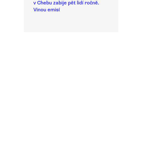
v Chebu zabije pět lidí ročně.
Vinou emisí