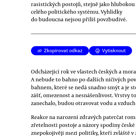
rasistických postojů, stejně jako hlubokou 
celého politického systému. Vyhlídky
do budoucna nejsou příliš povzbudivé.
Zkopírovat odkaz
Vytisknout
Odcházející rok ve vlastech českých a mo
A nebude to bahno po dalších ničivých po
bahnem, které se nedá snadno smýt a je ste
zášť, omezenost a nesnášenlivost. Vrstvy t
zanechalo, budou otravovat vodu a vzduch 
Reakce na narození zdravých paterčat ro
zřetelnosti postoje a názory spodiny české 
znepokojivěji mezi politiky, kteří zvláště 