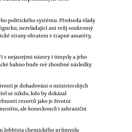
šeho politického systému. Předseda vlády
igurku, nezvládající ani svůj soukromý
itické strany obratem v trapné amatéry,
ři s nejasnými názory i úmysly a jeho
oxické bahno bude své zhoubné následky
vosti je dohadování o ministerských
šel se nikdo, kdo by dokázal
nosti resortů jako je životní
 menšin, ale koneckonců i zahraniční
em lobbista chemického průmyslu