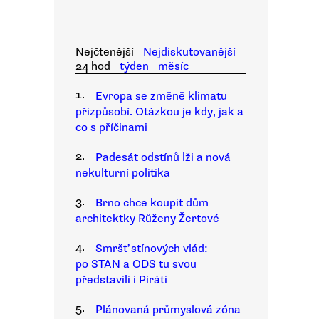
Nejčtenější
Nejdiskutovanější
24 hod
týden
měsíc
1.
Evropa se změně klimatu
přizpůsobí. Otázkou je kdy, jak a
co s příčinami
2.
Padesát odstínů lži a nová
nekulturní politika
3.
Brno chce koupit dům
architektky Růženy Žertové
4.
Smršť stínových vlád:
po STAN a ODS tu svou
představili i Piráti
5.
Plánovaná průmyslová zóna