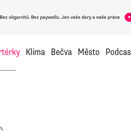
Bez oligarchů. Bez paywallu.
Jen vaše dary a naše práce
♥
rtérky
Klima
Bečva
Město
Podcas
m
h,