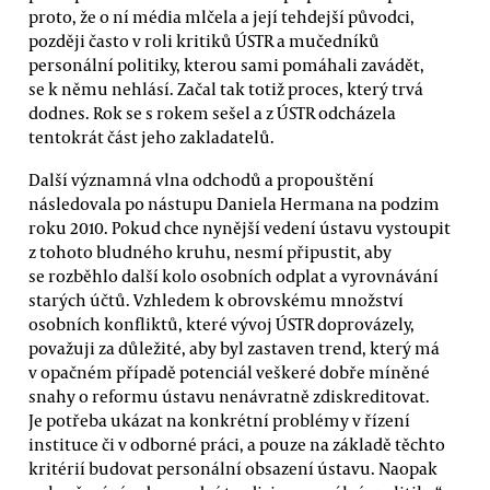
proto, že o ní média mlčela a její tehdejší původci,
později často v roli kritiků ÚSTR a mučedníků
personální politiky, kterou sami pomáhali zavádět,
se k němu nehlásí. Začal tak totiž proces, který trvá
dodnes. Rok se s rokem sešel a z ÚSTR odcházela
tentokrát část jeho zakladatelů.
Další významná vlna odchodů a propouštění
následovala po nástupu Daniela Hermana na podzim
roku 2010. Pokud chce nynější vedení ústavu vystoupit
z tohoto bludného kruhu, nesmí připustit, aby
se rozběhlo další kolo osobních odplat a vyrovnávání
starých účtů. Vzhledem k obrovskému množství
osobních konfliktů, které vývoj ÚSTR doprovázely,
považuji za důležité, aby byl zastaven trend, který má
v opačném případě potenciál veškeré dobře míněné
snahy o reformu ústavu nenávratně zdiskreditovat.
Je potřeba ukázat na konkrétní problémy v řízení
instituce či v odborné práci, a pouze na základě těchto
kritérií budovat personální obsazení ústavu. Naopak