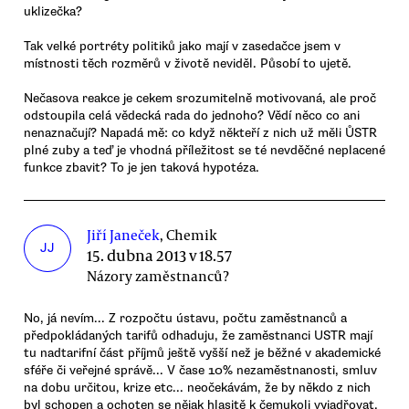
uklizečka?
Tak velké portréty politiků jako mají v zasedačce jsem v
místnosti těch rozměrů v životě neviděl. Působí to ujetě.
Nečasova reakce je cekem srozumitelně motivovaná, ale proč
odstoupila celá vědecká rada do jednoho? Vědí něco co ani
nenaznačují? Napadá mě: co když někteří z nich už měli ŮSTR
plné zuby a teď je vhodná příležitost se té nevděčné neplacené
funkce zbavit? To je jen taková hypotéza.
Jiří Janeček
, Chemik
JJ
15. dubna 2013 v 18.57
Názory zaměstnanců?
No, já nevím... Z rozpočtu ústavu, počtu zaměstnanců a
předpokládaných tarifů odhaduju, že zaměstnanci USTR mají
tu nadtarifní část příjmů ještě vyšší než je běžné v akademické
sféře či veřejné správě... V čase 10% nezaměstnanosti, smluv
na dobu určitou, krize etc... neočekávám, že by někdo z nich
byl schopen a ochoten se nějak hlasitě k čemukoli vyjadřovat.