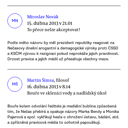
Miroslav Novák
MN
15. dubna 2013 v 21.01
To přece nelze akceptovat!
Podle mého názoru by měl prezident republiky reagovat na
Nečasovy dnešní arogantní a demagogické výroky proti ČSSD
a KSČM výzvou k rezignaci pokud neprokáže jejich pravdivost.
Drzost pravice a jejích médií už přesahuje všechny meze.
Martin Šimsa
, filosof
MŠ
16. dubna 2013 v 8.14
Bouře ve sklenici vody a nadlidský úkol
Bouře kolem odvolání ředitele je mediální bublina způsobená
tím, že Nečas přebírá a opakuje názory Marka Bendy a Monika
Pajerová a spol. vykřikují hesla o ohrožení ústavu, bádání, atd.
a zpřízněná pravicová média to ochotně papouškují.