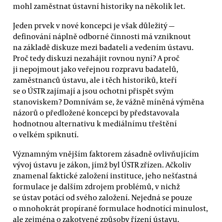
mohl zaměstnat ústavní historiky na několik let.
Jeden prvek v nové koncepci je však důležitý —
definování náplně odborné činnosti má vzniknout
na základě diskuze mezi badateli a vedením ústavu.
Proč tedy diskuzi nezahájit rovnou nyní? A proč
ji nepojmout jako veřejnou rozpravu badatelů,
zaměstnanců ústavu, ale i těch historiků, kteří
se o ÚSTR zajímají a jsou ochotni přispět svým
stanoviskem? Domnívám se, že vážně míněná výměna
názorů o předložené koncepci by představovala
hodnotnou alternativu k mediálnímu třeštění
o velkém spiknutí.
Významným vnějším faktorem zásadně ovlivňujícím
vývoj ústavu je zákon, jímž byl ÚSTR zřízen. Ačkoliv
znamenal faktické založení instituce, jeho nešťastná
formulace je dalším zdrojem problémů, v nichž
se ústav potácí od svého založení. Nejedná se pouze
o mnohokrát propírané formulace hodnotící minulost,
ale zejména o zakotvené způsoby řízení ústavu.