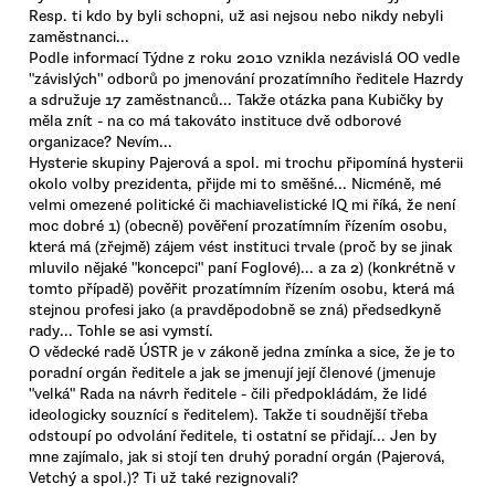
Resp. ti kdo by byli schopni, už asi nejsou nebo nikdy nebyli
zaměstnanci...
Podle informací Týdne z roku 2010 vznikla nezávislá OO vedle
"závislých" odborů po jmenování prozatímního ředitele Hazrdy
a sdružuje 17 zaměstnanců... Takže otázka pana Kubičky by
měla znít - na co má takováto instituce dvě odborové
organizace? Nevím...
Hysterie skupiny Pajerová a spol. mi trochu připomíná hysterii
okolo volby prezidenta, přijde mi to směšné... Nicméně, mé
velmi omezené politické či machiavelistické IQ mi říká, že není
moc dobré 1) (obecně) pověření prozatímním řízením osobu,
která má (zřejmě) zájem vést instituci trvale (proč by se jinak
mluvilo nějaké "koncepci" paní Foglové)... a za 2) (konkrétně v
tomto případě) pověřit prozatímním řízením osobu, která má
stejnou profesi jako (a pravděpodobně se zná) předsedkyně
rady... Tohle se asi vymstí.
O vědecké radě ÚSTR je v zákoně jedna zmínka a sice, že je to
poradní orgán ředitele a jak se jmenují její členové (jmenuje
"velká" Rada na návrh ředitele - čili předpokládám, že lidé
ideologicky souznící s ředitelem). Takže ti soudnější třeba
odstoupí po odvolání ředitele, ti ostatní se přidají... Jen by
mne zajímalo, jak si stojí ten druhý poradní orgán (Pajerová,
Vetchý a spol.)? Ti už také rezignovali?