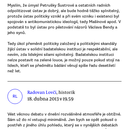
Myslím, že úmysl Petrušky Šustrové a ostatních radních
odpolitizovat ústav je dobrý, ale bude hodně těžko splnitelný,
protože ústav politicky vznikl a při svém vzniku i existenci byl
spojován s antikomunistickou ideologií, tedy Mašínové apod. V
podstatě to byl ústav pro pěstování názorů Václava Bendy a
jeho synů.
Tedy úkol přeměnit politicky založený a politickými skandály
žijící ústav v solidní badatelskou instituci je respektabilní, ale
nevím, zda lidskými silami splnitelný. Badatelskou instituci
nelze postavit na zelené louce, je možný pouze pokud stojí na
lidech, kteří se předmětu bádání věnují spíše řadu desetiletí
než let.
Radovan Lovčí
, historik
RL
18. dubna 2013 v 19.59
Vést věcnou debatu v dnešní rozvášněné atmosféře je obtížné.
Sám už do ní vstupuji minimálně. Jen bych se opět pokusil o
postřeh z jiného úhlu pohledu, který se v nynějších debatách