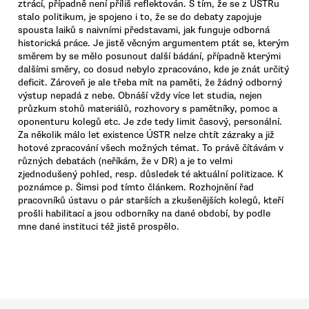
ztrácí, případně není příliš reflektován. S tím, že se z ÚSTRu
stalo politikum, je spojeno i to, že se do debaty zapojuje
spousta laiků s naivními představami, jak funguje odborná
historická práce. Je jistě věcným argumentem ptát se, kterým
směrem by se mělo posunout další bádání, případně kterými
dalšími směry, co dosud nebylo zpracováno, kde je znát určitý
deficit. Zároveň je ale třeba mít na paměti, že žádný odborný
výstup nepadá z nebe. Obnáší vždy více let studia, nejen
průzkum stohů materiálů, rozhovory s pamětníky, pomoc a
oponenturu kolegů etc. Je zde tedy limit časový, personální.
Za několik málo let existence ÚSTR nelze chtít zázraky a již
hotové zpracování všech možných témat. To právě čítávám v
různých debatách (neříkám, že v DR) a je to velmi
zjednodušený pohled, resp. důsledek té aktuální politizace. K
poznámce p. Šimsi pod tímto článkem. Rozhojnění řad
pracovníků ústavu o pár starších a zkušenějších kolegů, kteří
prošli habilitací a jsou odborníky na dané období, by podle
mne dané instituci též jistě prospělo.