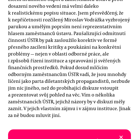
dosazení nového vedení má velmi daleko
k realistickému popisu situace. Jsem přesvědčený, že
k nepříčetnosti rozčílený Miroslav Vodrážka vyzbrojený
parukou a umělým poprsím není reprezentativním
hlasem zaměstnanců ústavu. Paušalizující odmítnutí
činnosti ÚSTR by pak zasloužilo korektiv ve formě
přesného zacílení kritiky a poukázání na konkrétní
problémy — nejen v oblasti odborné práce, ale
i způsobů řízení instituce a spravování jí svěřených
finančních prostředků. Pokud dosud mlčícím
odborným zaměstnancům ÚSTR vadí, že jsou mnohdy
líčení jako parta diletantských propagandistů, nezbude
jim nic jiného, než do probíhající diskuze vstoupit
a prezentovat svůj pohled na věc. Vím o několika
zaměstnancích ÚSTR, jejichž názory by v diskuzi měly
zaznít. V jejich vlastním zájmu i v zájmu instituce. Jinak
za ně budou mluvit jiní.
×