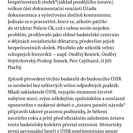
bezpečnostních složek“(základ pozdějšího ústavu)
velkou část dokumentační součásti Úřadu
dokumentace a vyšetřování zločinů komunismu.
Jednalo se o pracoviště, které se, ačkoliv patřilo
do struktur Policie ČR, což s sebou neslo nejeden
problém, profilovalo jako slibné badatelské centrum
o dějinách socialistické diktatury, především jejích
bezpečnostních složek. Působilo zde několik velmi
schopných historiků — např. Ondřej Koutek, Ondřej
Vojtěchovský, Prokop Tomek, Petr Cajthaml, či Jiří
Plachý.
Způsob převedení těchto badatelů do budoucího ÚSTR
se neobešel bez některých velmi odpudivých praktik.
Mladí zakladatelé ÚSTR, nejspíše zmámení čerstvě
nabytou mocí, svým někdejším spolužákům a současně
oponentům v nedávné debatě o „ústavu paměti národa“
připravili takové pracovní podmínky, že během
necelého roku a ještě před oficiálním založením ústavu
tento badatelský kolektiv přestal existovat. Historicky
první personální bouři v ÚSTR nepřipomínám pouze