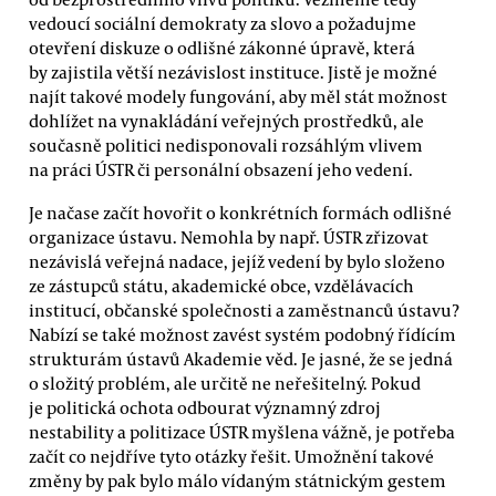
vedoucí sociální demokraty za slovo a požadujme
otevření diskuze o odlišné zákonné úpravě, která
by zajistila větší nezávislost instituce. Jistě je možné
najít takové modely fungování, aby měl stát možnost
dohlížet na vynakládání veřejných prostředků, ale
současně politici nedisponovali rozsáhlým vlivem
na práci ÚSTR či personální obsazení jeho vedení.
Je načase začít hovořit o konkrétních formách odlišné
organizace ústavu. Nemohla by např. ÚSTR zřizovat
nezávislá veřejná nadace, jejíž vedení by bylo složeno
ze zástupců státu, akademické obce, vzdělávacích
institucí, občanské společnosti a zaměstnanců ústavu?
Nabízí se také možnost zavést systém podobný řídícím
strukturám ústavů Akademie věd. Je jasné, že se jedná
o složitý problém, ale určitě ne neřešitelný. Pokud
je politická ochota odbourat významný zdroj
nestability a politizace ÚSTR myšlena vážně, je potřeba
začít co nejdříve tyto otázky řešit. Umožnění takové
změny by pak bylo málo vídaným státnickým gestem