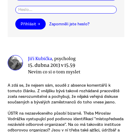
Přihlásit →
Zapomněli jste heslo?
Jiří Kubička
, psycholog
15. dubna 2013 v 15.59
Nevím co si o tom myslet
A zdá se, že nejsem sám, soudě z absence komentářů k
tomuto článku. Z vnějšku bývá takové rozhádané pracoviště
zcela nesrozumitelné a pochybuji, že nějaká veřejná diskuse
současných a bývalých zaměstnanců do toho vnese jasno.
ÚSTR na nezasvěceného působí bizarně. Třeba Miroslav
Vodrážka vystupující pod podivnou identifikací "místopředseda
nezávislé odborové organizace". Na co má takováto instituce
odborovou organizaci? Jsou v ní třeba také ajťáci, údržbář a