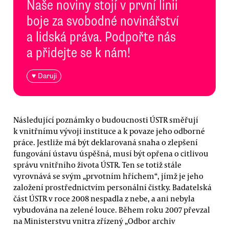
Naše noviny stojí v první linii
boje za svobodné novinářství
a lidská práva. Podpořte nás
a přidejte se k nám!
♥ Daruji
Následující poznámky o budoucnosti ÚSTR směřují
k vnitřnímu vývoji instituce a k povaze jeho odborné
práce. Jestliže má být deklarovaná snaha o zlepšení
fungování ústavu úspěšná, musí být opřena o citlivou
správu vnitřního života ÚSTR. Ten se totiž stále
vyrovnává se svým „prvotním hříchem“, jímž je jeho
založení prostřednictvím personální čistky. Badatelská
část ÚSTR v roce 2008 nespadla z nebe, a ani nebyla
vybudována na zelené louce. Během roku 2007 převzal
na Ministerstvu vnitra zřízený „Odbor archiv