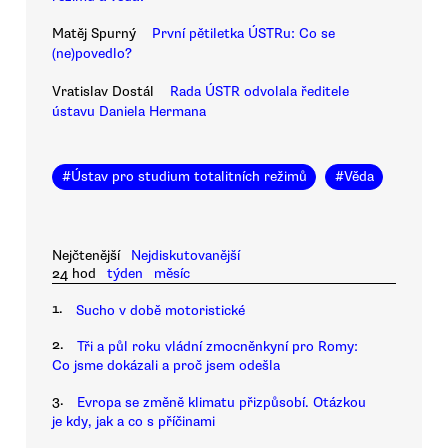
Matěj Spurný
První pětiletka ÚSTRu: Co se
(ne)povedlo?
Vratislav Dostál
Rada ÚSTR odvolala ředitele
ústavu Daniela Hermana
#
Ústav pro studium totalitních režimů
#
Věda
Nejčtenější
Nejdiskutovanější
24 hod
týden
měsíc
1.
Sucho v době motoristické
2.
Tři a půl roku vládní zmocněnkyní pro Romy:
Co jsme dokázali a proč jsem odešla
3.
Evropa se změně klimatu přizpůsobí. Otázkou
je kdy, jak a co s příčinami