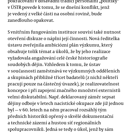
pokračování v dosavadní tradici personální „politiky“
v ÚSTR povede k tomu, že se dnešní konflikt, jenž
je vedený z velké části na osobní rovině, bude
zanedlouho opakovat.
S vnitřním fungováním instituce souvisí také nutnost
otevření diskuze o náplni její činnosti. Nová ředitelka
ústavu zveřejnila ambiciózní plán výzkumu, který
obsahuje tolik témat a úkolů, že by jeho realizace
vyžadovala angažování celé české historiografie
soudobých dějin. Vzhledem k tomu, že ústav
v současnosti zaměstnává ve výzkumných odděleních
a skupinách přibližně třicet badatelů (z nichž někteří
pracují pouze na částečný úvazek), je realizovatelnost
koncepce i při zapojení značného množství externistů
velmi diskutabilní. Např. deklarovaný záměr sepsat
dějiny odboje v letech nacistické okupace zde již jednou
byl — v 60. letech na něm pracoval rozsáhlý tým
předních historiků opřený o skvělé dokumentační
a technické zázemí a hustou síť regionálních
spolupracovníků. Jedná se tedy o úkol, jenž by sám