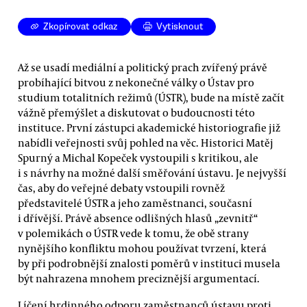
Zkopírovat odkaz
Vytisknout
Až se usadí mediální a politický prach zvířený právě
probíhající bitvou z nekonečné války o Ústav pro
studium totalitních režimů (ÚSTR), bude na místě začít
vážně přemýšlet a diskutovat o budoucnosti této
instituce. První zástupci akademické historiografie již
nabídli veřejnosti svůj pohled na věc. Historici Matěj
Spurný a Michal Kopeček vystoupili s kritikou, ale
i s návrhy na možné další směřování ústavu. Je nejvyšší
čas, aby do veřejné debaty vstoupili rovněž
představitelé ÚSTR a jeho zaměstnanci, současní
i dřívější. Právě absence odlišných hlasů „zevnitř“
v polemikách o ÚSTR vede k tomu, že obě strany
nynějšího konfliktu mohou používat tvrzení, která
by při podrobnější znalosti poměrů v instituci musela
být nahrazena mnohem preciznější argumentací.
Líčení hrdinného odporu zaměstnanců ústavu proti