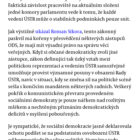
Faktická závislost pracoviště na aktuálním složení
jedné komory parlamentu vede k tomu, že každé
vedení ÚSTR může o stabilních podmínkách pouze snít.
Jak výstižně
ukázal Roman Sikora
, tento zákonný
paskvil má kořeny v přesvědčení některých zástupců
ODS, že mají mít výsadní právo na správu věcí
veřejných. Když si občané demokraticky zvolí jiné
zástupce, zákon definující tak úzký vztah mezi
politickou reprezentací a vedením ÚSTR samozřejmě
umožňuje provést významné posuny v obsazení Rady
ÚSTR, navíc v situaci, kdy se změna sil na politické scéně
sešla s končícím mandátem některých radních. Veškerý
pokřik o komunistickém převratu provedeném
sociálními demokraty je pouze nářkem nad rozlitým
mlékem a nechtěným přiznáním demokratických
deficitů v myšlení pobouřených.
Je sympatické, že sociální demokracie jasně deklarovala
ochotu podílet se na podstatném osvobození ÚSTR
od bezprostředního vlivu politiků. Vezměme tedy