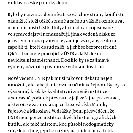
v oblasti české politiky dějin.
Bylo by naivní se domnívat, že všechny strany konfliktu
okamžitě složí těžké zbraně a začnou vážně rozmlouvat
o budoucnosti ÚSTR. I když to události popisované
ve zpravodajství nenaznačují, jinak vedená diskuze
je ovšem možná již nyní. Vyžaduje však, aby se do ní
zapojili ti, kteří dosud mlčí, a jichž se bezprostředně
týká — badatelé pracující v ÚSTR a další dosud
neviditelní zaměstnanci. Docílilo by se zajímavé
výměny názorů a posunu ve vnímání instituce.
Nové vedení ÚSTR pak musí takovou debatu nejen
umožnit, ale také ji iniciovat a učinit veřejnou. Byl by to
významný krok ke kvalitativní změně instituce
a současně počátek převratu v její veřejné prezentaci,
o kterou se zatím starají cirkusová čísla Moniky
Pajerové a Miroslava Vodrážky. Jsem přesvědčen, že
ÚSTR není pouze institucí divých historiografických
kutilů, ale také místem, kde působí nedogmaticky
smýšlející lidé, jejichž názory na budoucnost tolik