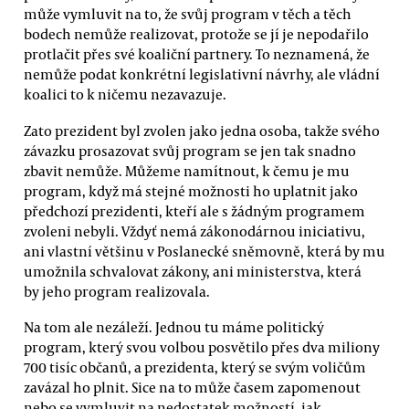
může vymluvit na to, že svůj program v těch a těch
bodech nemůže realizovat, protože se jí je nepodařilo
protlačit přes své koaliční partnery. To neznamená, že
nemůže podat konkrétní legislativní návrhy, ale vládní
koalici to k ničemu nezavazuje.
Zato prezident byl zvolen jako jedna osoba, takže svého
závazku prosazovat svůj program se jen tak snadno
zbavit nemůže. Můžeme namítnout, k čemu je mu
program, když má stejné možnosti ho uplatnit jako
předchozí prezidenti, kteří ale s žádným programem
zvoleni nebyli. Vždyť nemá zákonodárnou iniciativu,
ani vlastní většinu v Poslanecké sněmovně, která by mu
umožnila schvalovat zákony, ani ministerstva, která
by jeho program realizovala.
Na tom ale nezáleží. Jednou tu máme politický
program, který svou volbou posvětilo přes dva miliony
700 tisíc občanů, a prezidenta, který se svým voličům
zavázal ho plnit. Sice na to může časem zapomenout
nebo se vymluvit na nedostatek možností, jak