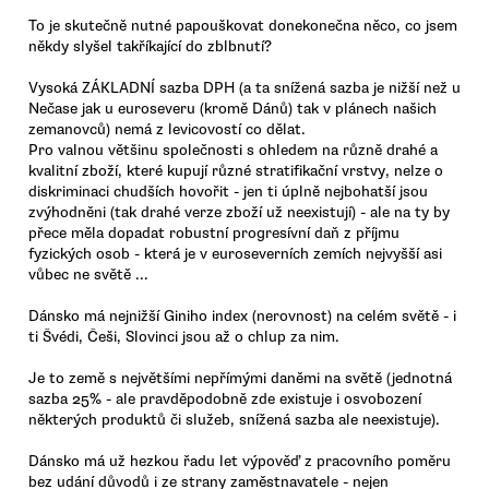
To je skutečně nutné papouškovat donekonečna něco, co jsem
někdy slyšel takříkající do zblbnutí?
Vysoká ZÁKLADNÍ sazba DPH (a ta snížená sazba je nižší než u
Nečase jak u euroseveru (kromě Dánů) tak v plánech našich
zemanovců) nemá z levicovostí co dělat.
Pro valnou většinu společnosti s ohledem na různě drahé a
kvalitní zboží, které kupují různé stratifikační vrstvy, nelze o
diskriminaci chudších hovořit - jen ti úplně nejbohatší jsou
zvýhodněni (tak drahé verze zboží už neexistují) - ale na ty by
přece měla dopadat robustní progresívní daň z příjmu
fyzických osob - která je v euroseverních zemích nejvyšší asi
vůbec ne světě ...
Dánsko má nejnižší Giniho index (nerovnost) na celém světě - i
ti Švédi, Češi, Slovinci jsou až o chlup za nim.
Je to země s největšími nepřímými daněmi na světě (jednotná
sazba 25% - ale pravděpodobně zde existuje i osvobození
některých produktů či služeb, snížená sazba ale neexistuje).
Dánsko má už hezkou řadu let výpověď z pracovního poměru
bez udání důvodů i ze strany zaměstnavatele - nejen