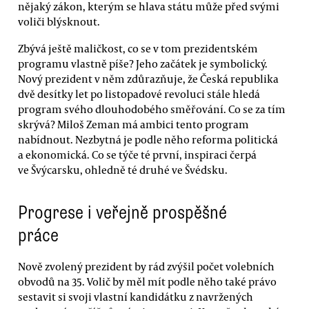
nějaký zákon, kterým se hlava státu může před svými
voliči blýsknout.
Zbývá ještě maličkost, co se v tom prezidentském
programu vlastně píše? Jeho začátek je symbolický.
Nový prezident v něm zdůrazňuje, že Česká republika
dvě desítky let po listopadové revoluci stále hledá
program svého dlouhodobého směřování. Co se za tím
skrývá? Miloš Zeman má ambici tento program
nabídnout. Nezbytná je podle něho reforma politická
a ekonomická. Co se týče té první, inspiraci čerpá
ve Švýcarsku, ohledně té druhé ve Švédsku.
Progrese i veřejně prospěšné
práce
Nově zvolený prezident by rád zvýšil počet volebních
obvodů na 35. Volič by měl mít podle něho také právo
sestavit si svoji vlastní kandidátku z navržených