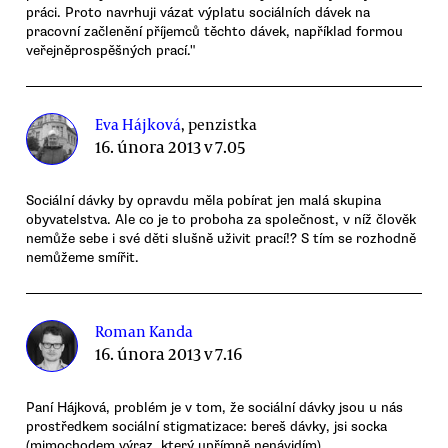
práci. Proto navrhuji vázat výplatu sociálních dávek na
pracovní začlenění příjemců těchto dávek, například formou
veřejněprospěšných prací."
Eva Hájková
, penzistka
16. února 2013 v 7.05
Sociální dávky by opravdu měla pobírat jen malá skupina
obyvatelstva. Ale co je to proboha za společnost, v níž člověk
nemůže sebe i své děti slušně uživit prací!? S tím se rozhodně
nemůžeme smířit.
Roman Kanda
16. února 2013 v 7.16
Paní Hájková, problém je v tom, že sociální dávky jsou u nás
prostředkem sociální stigmatizace: bereš dávky, jsi socka
(mimochodem výraz, který upřímně nenávidím).