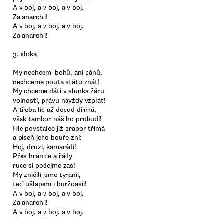
A v boj, a v boj, a v boj.
Za anarchii!
A v boj, a v boj, a v boj.
Za anarchii!
3. sloka
My nechcem' bohů, ani pánů,
nechceme pouta státu znát!
My chceme dáti v slunka žáru
volnosti, právu navždy vzplát!
A třeba lid až dosud dřímá,
však tambor náš ho probudí!
Hle povstalec již prapor třímá
a píseň jeho bouře zní:
Hoj, druzi, kamarádi!
Přes hranice a řády
ruce si podejme zas!
My zničili jsme tyranii,
teď ušlapem i buržoasii!
A v boj, a v boj, a v boj.
Za anarchii!
A v boj, a v boj, a v boj.