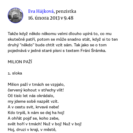
Eva Hájková
, penzistka
16. února 2013 v 9.48
Takže když někdo někomu velmi dlouho upírá to, co mu
skutečně patří, potom se může snadno stát, když si to ten
druhý "někdo" bude chtít vzít sám. Tak jako se o tom
pojednává v jedné staré písni s textem Fráni Šrámka.
MILION PAŽÍ
1. sloka
Milion paží v tmách se vzpjalo,
červený kohout v střechy vlít!
Oč tisíc let nás okrádalo,
my jdeme sobě nazpět vzít.
A v cestu svit, krvavé nebe!
Kdo trpíš, k nám se dej ha hoj!
A ohřát pojď se, koho zebe,
svět hoří v tmách! Nuž v boj! Nuž v boj!
Hoj, druzi v kraji, v městě,