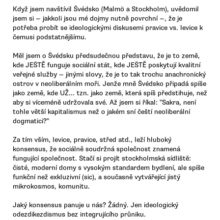
Když jsem navštívil Švédsko (Malmö a Stockholm), uvědomil
jsem si — jakkoli jsou mé dojmy nutně povrchní —, že je
potřeba probít se ideologickými diskusemi pravice vs. levice k
čemusi podstatnějšímu.
Měl jsem o Švédsku předsudečnou představu, že je to země,
kde JEŠTĚ funguje sociální stát, kde JEŠTĚ poskytují kvalitní
veřejné služby — jinými slovy, že je to tak trochu anachronický
ostrov v neoliberálním moři. Jenže mně Švédsko připadá spíše
jako země, kde UŽ... tzn. jako země, která spíš předstihuje, než
aby si víceméně udržovala své. Až jsem si říkal: "Sakra, není
tohle větší kapitalismus než o jakém sní čeští neoliberální
dogmatici?"
Za tím vším, levice, pravice, střed atd., leží hluboký
konsensus, že sociálně soudržná společnost znamená
fungující společnost. Stačí si projít stockholmská sídliště:
čisté, moderní domy s vysokým standardem bydlení, ale spíše
funkční než exkluzivní (sic), a současně vytvářející jistý
mikrokosmos, komunitu.
Jaký konsensus panuje u nás? Žádný. Jen ideologický
odezdikezdismus bez integrujícího průniku.