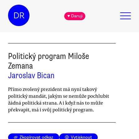
DR
♥ Daruji
Politický program Miloše
Zemana
Jaroslav Bican
Přímo zvolený prezident má nyní takový
politický mandát, jakým se nemůže pochlubit
žádná politická strana. A i když nás to může
překvapit, má i svůj politický program.
Zkopírovat odkaz
Vytisknout