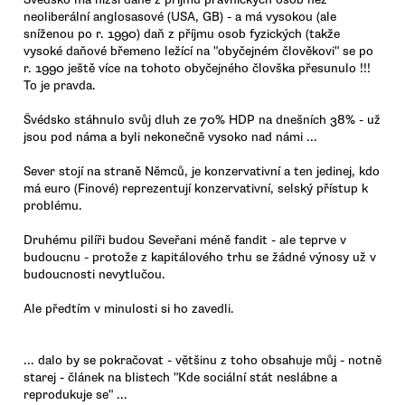
neoliberální anglosasové (USA, GB) - a má vysokou (ale
sníženou po r. 1990) daň z příjmu osob fyzických (takže
vysoké daňové břemeno ležící na "obyčejném člověkovi" se po
r. 1990 ještě více na tohoto obyčejného človška přesunulo !!!
To je pravda.
Švédsko stáhnulo svůj dluh ze 70% HDP na dnešních 38% - už
jsou pod náma a byli nekonečně vysoko nad námi ...
Sever stojí na straně Němců, je konzervativní a ten jedinej, kdo
má euro (Finové) reprezentují konzervativní, selský přístup k
problému.
Druhému pilíři budou Seveřani méně fandit - ale teprve v
budoucnu - protože z kapitálového trhu se žádné výnosy už v
budoucnosti nevytlučou.
Ale předtím v minulosti si ho zavedli.
... dalo by se pokračovat - většinu z toho obsahuje můj - notně
starej - článek na blistech "Kde sociální stát neslábne a
reprodukuje se" ...