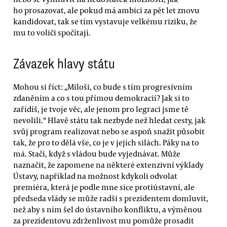
ho prosazovat, ale pokud má ambici za pět let znovu
kandidovat, tak se tím vystavuje velkému riziku, že
mu to voliči spočítají.
Závazek hlavy státu
Mohou si říct: „Miloši, co bude s tím progresivním
zdaněním a co s tou přímou demokracií? Jak si to
zařídíš, je tvoje věc, ale jenom pro legraci jsme tě
nevolili.“ Hlavě státu tak nezbyde než hledat cesty, jak
svůj program realizovat nebo se aspoň snažit působit
tak, že pro to dělá vše, co je v jejích silách. Páky na to
má. Stačí, když s vládou bude vyjednávat. Může
naznačit, že zapomene na některé extenzivní výklady
Ústavy, například na možnost kdykoli odvolat
premiéra, která je podle mne sice protiústavní, ale
předseda vlády se může radši s prezidentem domluvit,
než aby s ním šel do ústavního konfliktu, a výměnou
za prezidentovu zdrženlivost mu pomůže prosadit