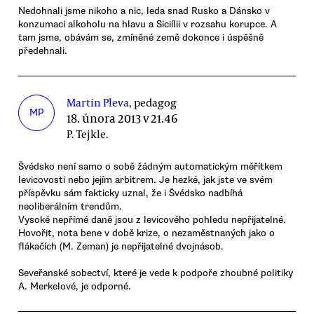
Nedohnali jsme nikoho a nic, leda snad Rusko a Dánsko v
konzumaci alkoholu na hlavu a Siciílii v rozsahu korupce. A
tam jsme, obávám se, zmíněné země dokonce i úspěšně
předehnali.
Martin Pleva
, pedagog
MP
18. února 2013 v 21.46
P. Tejkle.
Švédsko není samo o sobě žádným automatickým měřítkem
levicovosti nebo jejím arbitrem. Je hezké, jak jste ve svém
příspěvku sám fakticky uznal, že i Švédsko nadbíhá
neoliberálním trendům.
Vysoké nepřímé daně jsou z levicového pohledu nepřijatelné.
Hovořit, nota bene v době krize, o nezaměstnaných jako o
flákačích (M. Zeman) je nepřijatelné dvojnásob.
Seveřanské sobectví, které je vede k podpoře zhoubné politiky
A. Merkelové, je odporné.