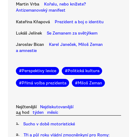
Martin Vrba
Kořalu, nebo knížete?
Antizemanovský manifest
Kateřina Kňapová
Prezident a boj o identitu
Lukáš Jelínek
Se Zemanem za světýlkem
Jaroslav Bican
Karel Janeček, Miloš Zeman
a amnestie
#
Perspektivy levice
#
Politická kultura
#
Přímá volba prezidenta
#
Miloš Zeman
Nejčtenější
Nejdiskutovanější
24 hod
týden
měsíc
1.
Sucho v době motoristické
2.
Tři a půl roku vládní zmocněnkyní pro Romy: