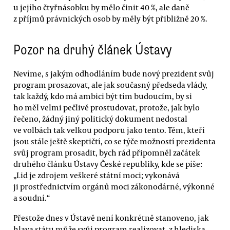
u jejího čtyřnásobku by mělo činit 40 %, ale daně
z příjmů právnických osob by měly být přibližně 20 %.
Pozor na druhý článek Ústavy
Nevíme, s jakým odhodláním bude nový prezident svůj
program prosazovat, ale jak současný předseda vlády,
tak každý, kdo má ambici být tím budoucím, by si
ho měl velmi pečlivě prostudovat, protože, jak bylo
řečeno, žádný jiný politický dokument nedostal
ve volbách tak velkou podporu jako tento. Těm, kteří
jsou stále ještě skeptičtí, co se týče možností prezidenta
svůj program prosadit, bych rád připomněl začátek
druhého článku Ústavy České republiky, kde se píše:
„Lid je zdrojem veškeré státní moci; vykonává
ji prostřednictvím orgánů moci zákonodárné, výkonné
a soudní.“
Přestože dnes v Ústavě není konkrétně stanoveno, jak
hlava státu může svůj program realizovat, z hlediska