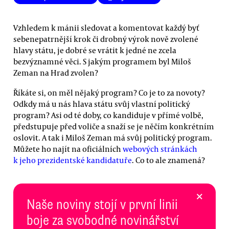
Vzhledem k mánii sledovat a komentovat každý byť
sebenepatrnější krok či drobný výrok nově zvolené
hlavy státu, je dobré se vrátit k jedné ne zcela
bezvýznamné věci. S jakým programem byl Miloš
Zeman na Hrad zvolen?
Říkáte si, on měl nějaký program? Co je to za novoty?
Odkdy má u nás hlava státu svůj vlastní politický
program? Asi od té doby, co kandiduje v přímé volbě,
předstupuje před voliče a snaží se je něčím konkrétním
oslovit. A tak i Miloš Zeman má svůj politický program.
Můžete ho najít na oficiálních
webových stránkách
k jeho prezidentské kandidatuře
. Co to ale znamená?
×
Naše noviny stojí v první linii
boje za svobodné novinářství