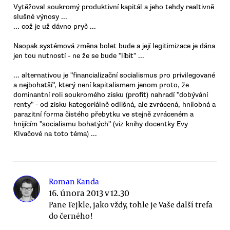
Vytěžoval soukromý produktivní kapitál a jeho tehdy realtivně
slušné výnosy ...
... což je už dávno pryč ...
Naopak systémová změna bolet bude a její legitimizace je dána
jen tou nutností - ne že se bude "líbit" ...
... alternativou je "financializační socialismus pro privilegované
a nejbohatší", který není kapitalismem jenom proto, že
dominantní roli soukromého zisku (profit) nahradí "dobývání
renty" - od zisku kategoriálně odlišná, ale zvrácená, hnilobná a
parazitní forma čistého přebytku ve stejně zvráceném a
hnijícím "socialismu bohatých" (viz knihy docentky Evy
Klvačové na toto téma) ...
Roman Kanda
16. února 2013 v 12.30
Pane Tejkle, jako vždy, tohle je Vaše další trefa
do černého!