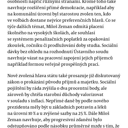
osobností napříč různými stranami. Kromě toho také
navrhuje rozšíření přímé demokracie, například aby
na komunální úrovni byl starostou zvolen ten, kdo
ve volbách dostane nejvíce preferenčních hlasů. Co se
týče dalších témat, Miloš Zeman odmítá placení
školného na vysokých školách, ale souhlasí
se systémem penalizačních poplatků za opakování
zkoušek, ročníku či prodlužování doby studia. Sociální
dávky bez ohledu na rozhodnutí Ústavního soudu
navrhuje vázat na pracovní zapojení jejich příjemců
například formou veřejně prospěšných prací.
Nově zvolená hlava státu také prosazuje již diskutovaný
zákon o prokázání původu příjmů a majetku. Sociální
pojištění by ráda zvýšila o dva procentní body, ale
zároveň by chtěla starobní důchody valorizovat
v souladu s inflací. Nepřímé daně by podle nového
prezidenta měly být u základních potravin a léků
na úrovni 10 % a u zvýšené sazby na 25 %. Dále Miloš
Zeman navrhuje, aby progresivní zdanění bylo
odstupňováno podle násobku průměrné mzdy s tím, že