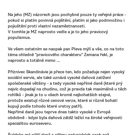
Na jeho (MZ) názorech jsou pochybné pouze ty veřejné práce -
pokud si platím povinná pojištění, platím si jako podmnožinu i
pojiuštění proti vlastní nezaměstnanosti.
V tomhle je MZ naprosto vedle a je to jeho pravicový
populismus.
Ve všem ostatním se naopak pan Pleva mýlí a vše, co na toto
téma ohledně "pravicového charakteru" Zemana řekl, je
naprosto a totálně mimo ...
Příznivec Skandinávie je přece ten, kdo požaduje nejen vysoký
sociální servis, ale také uznává vysoké daňová zatížení
společenské většiny - a tedy vysoké nepřímé daně (které prý
nejvíc dopadají na chudinu, což je pravda tak maximálně u těch
rohlíků - jinak je to u všech kromě nejbohatších stejné,
protože existují různé cenové verze, které si různě bohatí
kupují podle tohodo které vrstvy patří).
Nepřímé daně jsou teprve dnes takto vysoké v Evropě
obdobně - kdysi byla daňová zátěž ležící na široké veřejnosti
specialitou euroseveru.
Švédsko má nižší daně z příjmu právnických osob než