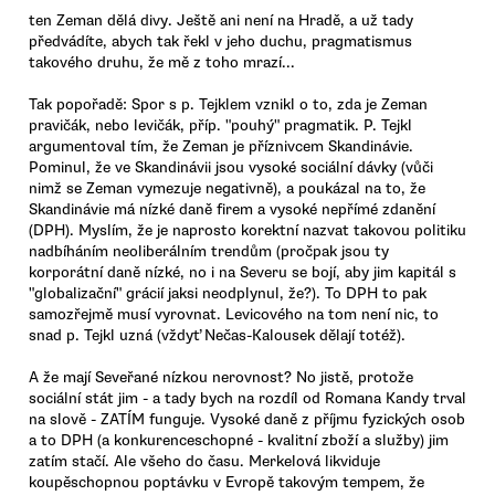
ten Zeman dělá divy. Ještě ani není na Hradě, a už tady
předvádíte, abych tak řekl v jeho duchu, pragmatismus
takového druhu, že mě z toho mrazí...
Tak popořadě: Spor s p. Tejklem vznikl o to, zda je Zeman
pravičák, nebo levičák, příp. "pouhý" pragmatik. P. Tejkl
argumentoval tím, že Zeman je příznivcem Skandinávie.
Pominul, že ve Skandinávii jsou vysoké sociální dávky (vůči
nimž se Zeman vymezuje negativně), a poukázal na to, že
Skandinávie má nízké daně firem a vysoké nepřímé zdanění
(DPH). Myslím, že je naprosto korektní nazvat takovou politiku
nadbíháním neoliberálním trendům (pročpak jsou ty
korporátní daně nízké, no i na Severu se bojí, aby jim kapitál s
"globalizační" grácií jaksi neodplynul, že?). To DPH to pak
samozřejmě musí vyrovnat. Levicového na tom není nic, to
snad p. Tejkl uzná (vždyť Nečas-Kalousek dělají totéž).
A že mají Seveřané nízkou nerovnost? No jistě, protože
sociální stát jim - a tady bych na rozdíl od Romana Kandy trval
na slově - ZATÍM funguje. Vysoké daně z příjmu fyzických osob
a to DPH (a konkurenceschopné - kvalitní zboží a služby) jim
zatím stačí. Ale všeho do času. Merkelová likviduje
koupěschopnou poptávku v Evropě takovým tempem, že