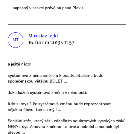
... napsaný v reakci právě na pana Plevu ...
Miroslav Tejkl
MT
16. února 2013 v 11.57
a ještě něco:
systémová změna směrem k postkapitalismu bude
společenskou většinu BOLET ...
Jako každá systémová změna v minulosti.
Kdo si myslí, že systémová změnu bude reprezentovat
nějakou úlevu, ten se mýlí ...
Sociální stát, který těžil zdaněním soukromých vysokých zisků
NEBYL systémovou změnou - a proto nebolel a naopak byl
úlevou ...