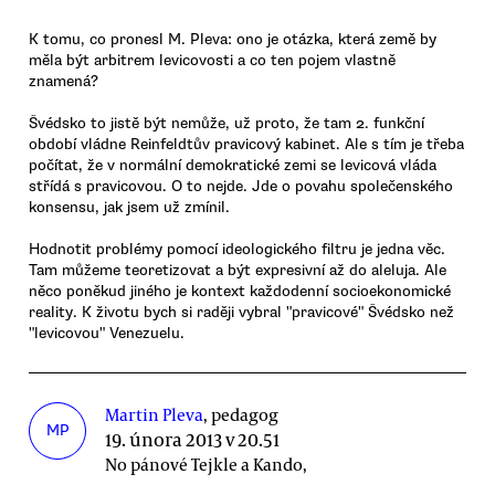
K tomu, co pronesl M. Pleva: ono je otázka, která země by
měla být arbitrem levicovosti a co ten pojem vlastně
znamená?
Švédsko to jistě být nemůže, už proto, že tam 2. funkční
období vládne Reinfeldtův pravicový kabinet. Ale s tím je třeba
počítat, že v normální demokratické zemi se levicová vláda
střídá s pravicovou. O to nejde. Jde o povahu společenského
konsensu, jak jsem už zmínil.
Hodnotit problémy pomocí ideologického filtru je jedna věc.
Tam můžeme teoretizovat a být expresivní až do aleluja. Ale
něco poněkud jiného je kontext každodenní socioekonomické
reality. K životu bych si raději vybral "pravicové" Švédsko než
"levicovou" Venezuelu.
Martin Pleva
, pedagog
MP
19. února 2013 v 20.51
No pánové Tejkle a Kando,