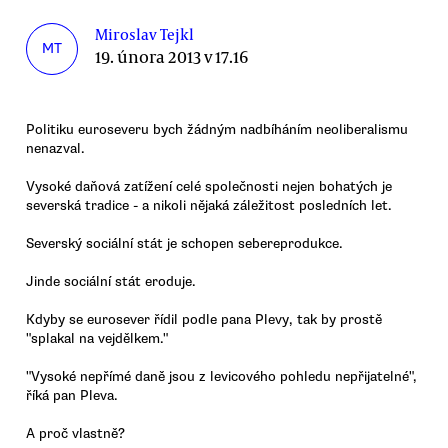
Miroslav Tejkl
MT
19. února 2013 v 17.16
Politiku euroseveru bych žádným nadbíháním neoliberalismu
nenazval.
Vysoké daňová zatížení celé společnosti nejen bohatých je
severská tradice - a nikoli nějaká záležitost posledních let.
Severský sociální stát je schopen sebereprodukce.
Jinde sociální stát eroduje.
Kdyby se eurosever řídil podle pana Plevy, tak by prostě
"splakal na vejdělkem."
"Vysoké nepřímé daně jsou z levicového pohledu nepřijatelné",
říká pan Pleva.
A proč vlastně?