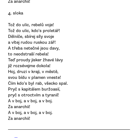
Za anarchii!
4. sloka
Tož do ulic, rebelů voje!
Tož do ulic, kdo's proletář!
Dělníče, sbírej síly svoje
a vítej rudou ruskou zář!
A třeba netečné jsou davy,
to neodstraší rebela!
Teď proudy jisker žhavé lávy
již rozsévejme dokola!
Hoj, druzi v kraji, v městě,
svou bídu v plamen vneste!
Čím kdo's byl rab, všecko spal.
Pryč s kapitálem buržoasií,
pryč s otroctvím a tyranií!
A v boj, a v boj, a v boj.
Za anarchii!
A v boj, a v boj, a v boj.
Za anarchii!