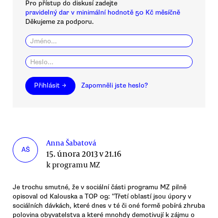
Pro přístup do diskusí zadejte
pravidelný dar v minimální hodnotě 50 Kč měsíčně
Děkujeme za podporu.
Přihlásit →
Zapomněli jste heslo?
Anna Šabatová
AŠ
15. února 2013 v 21.16
k programu MZ
Je trochu smutné, že v sociální části programu MZ pilně
opisoval od Kalouska a TOP 09: "Třetí oblastí jsou úpory v
sociálních dávkách, které dnes v té či oné formě pobírá zhruba
polovina obyvatelstva a které mnohdy demotivují k zájmu o