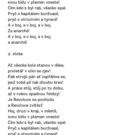
svou bídu v plamen vneste!
Čím kdo's byl rab, všecko spal.
Pryč s kapitálem buržoasií,
pryč s otroctvím a tyranií!
A v boj, a v boj, a v boj.
Za anarchii!
A v boj, a v boj, a v boj.
a anarchii!
2. sloka
Až všecka kola stanou v děse,
proletář v ulici se zjev!
Pak strojů pán ať zapřáhne se,
jenž tobě pil tak dlouho krev!
A práce stůj, stůj po tu dobu,
až s rukou spadnou řetězy!
Je Revoluce na pochodu
a Revoluce zvítězí!
Hoj, druzi v kraji, v městě,
svou bídu v plamen vneste!
Čím kdo's byl rab, všecko spal.
Pryč s kapitálem buržoasií,
pryč s otroctvím a tyranií!