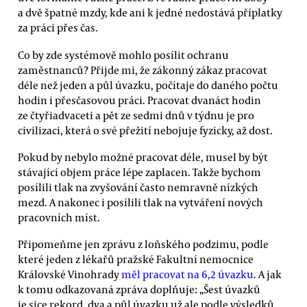
a dvě špatné mzdy, kde ani k jedné nedostává příplatky
za práci přes čas.
Co by zde systémově mohlo posílit ochranu
zaměstnanců? Přijde mi, že zákonný zákaz pracovat
déle než jeden a půl úvazku, počítaje do daného počtu
hodin i přesčasovou práci. Pracovat dvanáct hodin
ze čtyřiadvaceti a pět ze sedmi dnů v týdnu je pro
civilizaci, která o své přežití nebojuje fyzicky, až dost.
Pokud by nebylo možné pracovat déle, musel by být
stávající objem práce lépe zaplacen. Takže bychom
posílili tlak na zvyšování často nemravně nízkých
mezd. A nakonec i posílili tlak na vytváření nových
pracovních míst.
Připomeňme jen zprávu z loňského podzimu, podle
které jeden z lékařů pražské Fakultní nemocnice
Královské Vinohrady
měl pracovat na 6,2 úvazku
. A jak
k tomu odkazovaná zpráva doplňuje: „Šest úvazků
je sice rekord, dva a půl úvazku už ale podle výsledků