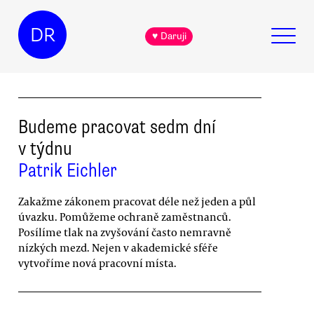
DR
♥ Daruji
Budeme pracovat sedm dní
v týdnu
Patrik Eichler
Zakažme zákonem pracovat déle než jeden a půl
úvazku. Pomůžeme ochraně zaměstnanců.
Posílíme tlak na zvyšování často nemravně
nízkých mezd. Nejen v akademické sféře
vytvoříme nová pracovní místa.