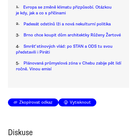
1.
Evropa se změně klimatu přizpůsobí. Otázkou
je kdy, jak a co s příčinami
2.
Padesát odstínů lži a nová nekulturní politika
3.
Brno chce koupit dům architektky Růženy Žertové
4.
Smršť stínových vlád: po STAN a ODS tu svou
představili i Piráti
5.
Plánovaná průmyslová zóna v Chebu zabije pět lidí
ročně. Vinou emisí
Zkopírovat odkaz
Vytisknout
Diskuse