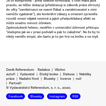
Je to kompromis - příliš obecné formulace, v tom máte jistě
pravdu, se těžko dokazují (představuji si zákoník práce shrnutý
do věty "zaměstnanci se nesmí flákat a zaměstnavatel s nimi
nemůže vyjebávat"), ale konkrétní zákazy a omezení zpravidla
rovněž omezí nějaké nevinné a jejich předpokládaný efekt se
může snadno minout účinkem.
Zjednodušeně řečeno, nevěřím v univerzální účinnost přístupu
"sledujme jak se v praxi podvádí a pak to zakažme". Ne že by to
nikdy nemělo smysl, ale často je to jen hra na kočku a na myš.
Deník Referendum:
Redakce
|
Všichni
autoři
|
Vydavatel
|
Etický kodex
|
Diskuse
|
Nabídky
práce
|
Nadační fond
|
Bluesky
|
Inzerce
|
null
|
Partneři
© Vydavatelství Referendum, s. r. o., 2020.
Facebook
Bluesky
Instagram
RSS