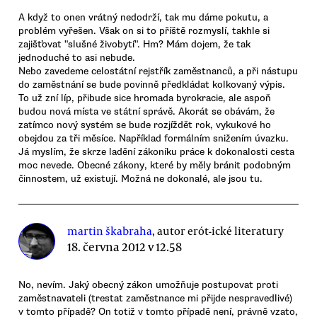
A když to onen vrátný nedodrží, tak mu dáme pokutu, a
problém vyřešen. Však on si to příště rozmyslí, takhle si
zajišťovat "slušné živobytí". Hm? Mám dojem, že tak
jednoduché to asi nebude.
Nebo zavedeme celostátní rejstřík zaměstnanců, a při nástupu
do zaměstnání se bude povinně předkládat kolkovaný výpis.
To už zní líp, přibude sice hromada byrokracie, ale aspoň
budou nová místa ve státní správě. Akorát se obávám, že
zatímco nový systém se bude rozjíždět rok, vykukové ho
obejdou za tři měsíce. Například formálním snižením úvazku.
Já myslím, že skrze ladění zákoníku práce k dokonalosti cesta
moc nevede. Obecné zákony, které by měly bránit podobným
činnostem, už existují. Možná ne dokonalé, ale jsou tu.
martin škabraha
, autor erót-ické literatury
18. června 2012 v 12.58
No, nevím. Jaký obecný zákon umožňuje postupovat proti
zaměstnavateli (trestat zaměstnance mi přijde nespravedlivé)
v tomto případě? On totiž v tomto případě není, právně vzato,