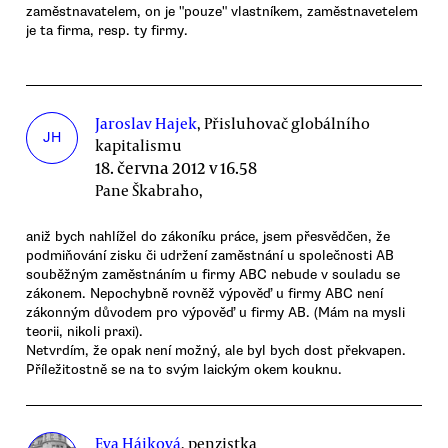
zaměstnavatelem, on je "pouze" vlastníkem, zaměstnavetelem
je ta firma, resp. ty firmy.
Jaroslav Hajek
, Přisluhovač globálního
JH
kapitalismu
18. června 2012 v 16.58
Pane Škabraho,
aniž bych nahlížel do zákoníku práce, jsem přesvědčen, že
podmiňování zisku či udržení zaměstnání u společnosti AB
souběžným zaměstnáním u firmy ABC nebude v souladu se
zákonem. Nepochybně rovněž výpověď u firmy ABC není
zákonným důvodem pro výpověď u firmy AB. (Mám na mysli
teorii, nikoli praxi).
Netvrdím, že opak není možný, ale byl bych dost překvapen.
Příležitostně se na to svým laickým okem kouknu.
Eva Hájková
, penzistka