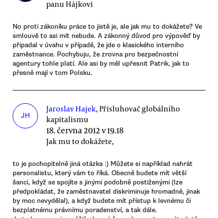
panu Hájkovi
No proti zákoníku práce to jistě je, ale jak mu to dokážete? Ve
smlouvě to asi mít nebude. A zákonný důvod pro výpověď by
připadal v úvahu v případě, že jde o klasického interního
zaměstnance. Pochybuju, že zrovna pro bezpečnostní
agentury tohle platí. Ale asi by měl upřesnit Patrik, jak to
přesně mají v tom Polsku.
Jaroslav Hajek
, Přisluhovač globálního
JH
kapitalismu
18. června 2012 v 19.18
Jak mu to dokážete,
to je pochopitelně jiná otázka :) Můžete si například nahrát
personalistu, který vám to říká. Obecně budete mít větší
šanci, když se spojíte s jinými podobně postiženými (lze
předpokládat, že zaměstnavatel diskriminuje hromadně, jinak
by moc nevydělal), a když budete mít přístup k levnému či
bezplatnému právnímu poradenství, a tak dále.