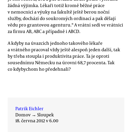
žádná výjimka. Lékaři totiž kromě běžné práce
v nemocnici a výuky na fakultě ještě berou noční
služby, dochází do soukromých ordinací a pak dělají
vědu pro grantovou agenturu.“ A vrátní sedí ve vrátnici
za firmu AB, ABC a případně i ABCD.
A kdyby na úvazcích jednoho takového lékaře
a vrátného pracoval vždy ještě alespoň jeden další, tak
by třeba stoupla i produktivita práce. Ta je oproti
sousednímu Německu na úrovni 68,7 procenta. Tak
co kdybychom ho předehnali?
Patrik Eichler
Domov
→
Sloupek
18. června 2012 v 6.00