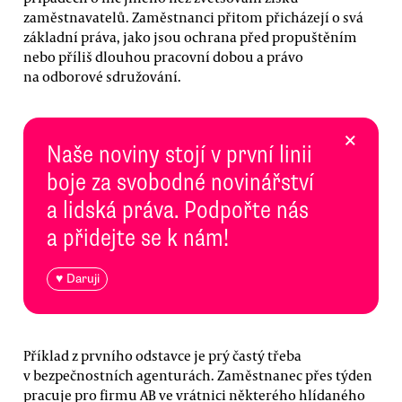
zaměstnavatelů. Zaměstnanci přitom přicházejí o svá
základní práva, jako jsou ochrana před propuštěním
nebo příliš dlouhou pracovní dobou a právo
na odborové sdružování.
×
Naše noviny stojí v první linii
boje za svobodné novinářství
a lidská práva. Podpořte nás
a přidejte se k nám!
♥ Daruji
Příklad z prvního odstavce je prý častý třeba
v bezpečnostních agenturách. Zaměstnanec přes týden
pracuje pro firmu AB ve vrátnici některého hlídaného