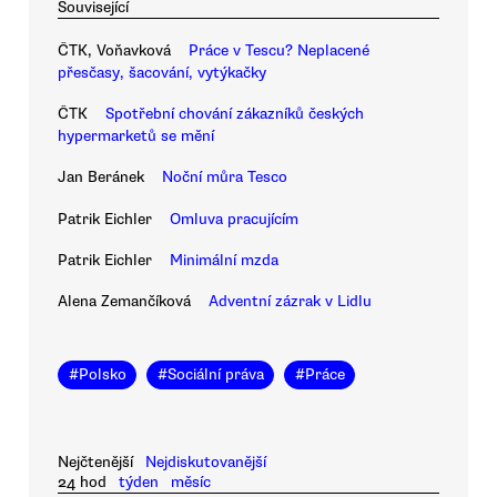
Související
ČTK, Voňavková
Práce v Tescu? Neplacené
přesčasy, šacování, vytýkačky
ČTK
Spotřební chování zákazníků českých
hypermarketů se mění
Jan Beránek
Noční můra Tesco
Patrik Eichler
Omluva pracujícím
Patrik Eichler
Minimální mzda
Alena Zemančíková
Adventní zázrak v Lidlu
#
Polsko
#
Sociální práva
#
Práce
Nejčtenější
Nejdiskutovanější
24 hod
týden
měsíc