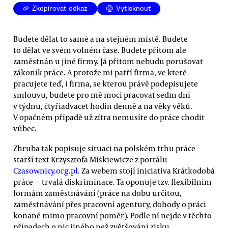
Zkopírovat odkaz
Vytisknout
Budete dělat to samé a na stejném místě. Budete
to dělat ve svém volném čase. Budete přitom ale
zaměstnán u jiné firmy. Já přitom nebudu porušovat
zákoník práce. A protože mi patří firma, ve které
pracujete teď, i firma, se kterou právě podepisujete
smlouvu, budete pro mě moci pracovat sedm dní
v týdnu, čtyřiadvacet hodin denně a na věky věků.
V opačném případě už zítra nemusíte do práce chodit
vůbec.
Zhruba tak popisuje situaci na polském trhu práce
starší text Krzysztofa Miśkiewicze z portálu
Czasownicy.org.pl
. Za webem stojí iniciativa Krátkodobá
práce — trvalá diskriminace. Ta oponuje tzv. flexibilním
formám zaměstnávání (práce na dobu určitou,
zaměstnávání přes pracovní agentury, dohody o práci
konané mimo pracovní poměr). Podle ní nejde v těchto
případech o nic jiného než zvětšování zisku