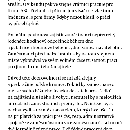
areálu. O víkendu pak ve stejné vrátnici pracuje pro
firmu ABC. Přehodí si přitom jen visačku s vlastním
jménem a logem firmy. Kdyby nesouhlasil, o práci
by přišel úplně.
Formální povinnost zajistit zaměstnanci nepřetržitý
jedenáctihodinový odpočinek během dne
a pětatřicetihodinový během týdne zaměstnavatel plní.
Zaměstnanci přeci nelze bránit, aby na tom stejném
místě vykonával ve svém volném čase tu samou práci
pro jinou firmu téhož majitele.
Důvod této dobrovolnosti se mi zdá zřejmý
a překračuje polské hranice. Pokud by zaměstnanec
měl ze svého běžného úvazku dostatek prostředků
na zajištění slušného živobytí, nemusel by o melouších
ani dalších zaměstnáních přemýšlet. Nemusel by se
nechat vydírat zaměstnavatelem, který chce ušetřit
na příplatcích za práci přes čas, resp. administrativě
spojené se zaměstnáváním více zaměstnanců. Takto má
dvě formálně různé práce. Dvě řádné pracovní doby