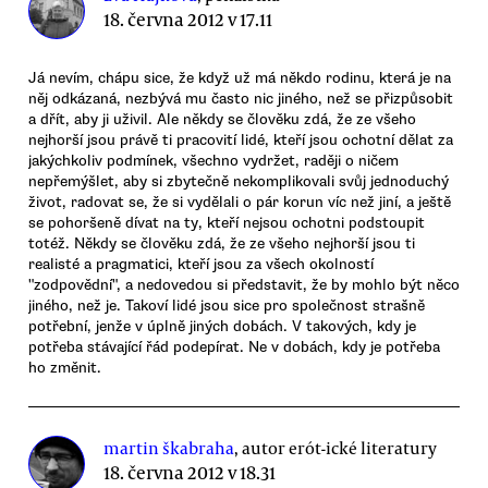
18. června 2012 v 17.11
Já nevím, chápu sice, že když už má někdo rodinu, která je na
něj odkázaná, nezbývá mu často nic jiného, než se přizpůsobit
a dřít, aby ji uživil. Ale někdy se člověku zdá, že ze všeho
nejhorší jsou právě ti pracovití lidé, kteří jsou ochotní dělat za
jakýchkoliv podmínek, všechno vydržet, raději o ničem
nepřemýšlet, aby si zbytečně nekomplikovali svůj jednoduchý
život, radovat se, že si vydělali o pár korun víc než jiní, a ještě
se pohoršeně dívat na ty, kteří nejsou ochotni podstoupit
totéž. Někdy se člověku zdá, že ze všeho nejhorší jsou ti
realisté a pragmatici, kteří jsou za všech okolností
"zodpovědní", a nedovedou si představit, že by mohlo být něco
jiného, než je. Takoví lidé jsou sice pro společnost strašně
potřební, jenže v úplně jiných dobách. V takových, kdy je
potřeba stávající řád podepírat. Ne v dobách, kdy je potřeba
ho změnit.
martin škabraha
, autor erót-ické literatury
18. června 2012 v 18.31