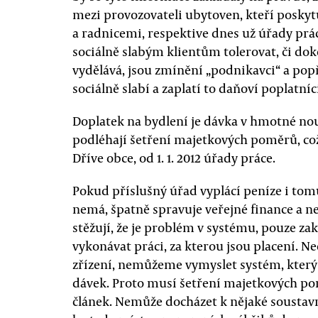
mezi provozovateli ubytoven, kteří poskyt
a radnicemi, respektive dnes už úřady prác
sociálně slabým klientům tolerovat, či do
vydělává, jsou zmínění „podnikavci“ a popř
sociálně slabí a zaplatí to daňoví poplatníc
Doplatek na bydlení je dávka v hmotné no
podléhají šetření majetkových poměrů, což
Dříve obce, od 1. 1. 2012 úřady práce.
Pokud příslušný úřad vyplácí peníze i tomu
nemá, špatně spravuje veřejné finance a nep
stěžují, že je problém v systému, pouze za
vykonávat práci, za kterou jsou placení. Ne
zřízení, nemůžeme vymyslet systém, který
dávek. Proto musí šetření majetkových po
článek. Nemůže docházet k nějaké soustavn