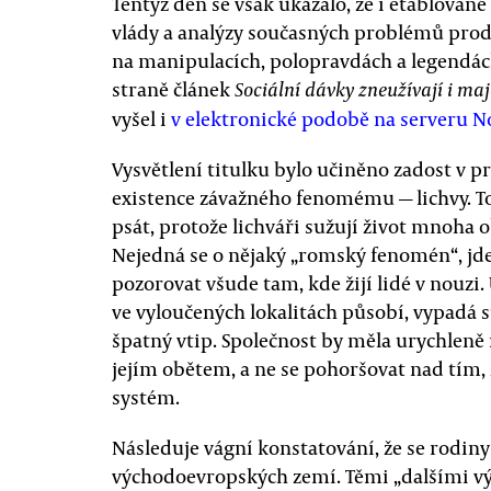
Tentýž den se však ukázalo, že i etablovan
vlády a analýzy současných problémů prod
na manipulacích, polopravdách a legendách.
straně článek
Sociální dávky zneužívají i ma
vyšel i
v elektronické podobě na serveru N
Vysvětlení titulku bylo učiněno zadost v p
existence závažného fenomému — lichvy. To
psát, protože lichváři sužují život mnoha o
Nejedná se o nějaký „romský fenomén“, j
pozorovat všude tam, kde žijí lidé v nouzi.
ve vyloučených lokalitách působí, vypadá st
špatný vtip. Společnost by měla urychleně n
jejím obětem, a ne se pohoršovat nad tím, ž
systém.
Následuje vágní konstatování, že se rodiny
východoevropských zemí. Těmi „dalšími 