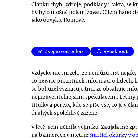
Článku chybí zdroje, podklady i fakta, se 
by bylo možné polemizovat. Cílem hanopi
jako obvykle Romové.
Zkopírovat odkaz
Vytisknout
Vždycky mě mrzelo, že nemůžu číst nějaký k
co nejvíce pikantních informací o lidech, k
se bohužel vyznačuje tím, že obsahuje in
nejneuvěřitelnějšími spekulacemi. Letmý p
titulky a perexy, kde se píše vše, co je v čl
druhých spolehlivě zažene.
V létě jsem učinila výjimku. Zaujala mě zpr
na bannerech v metru:
Smrtící okurky v o