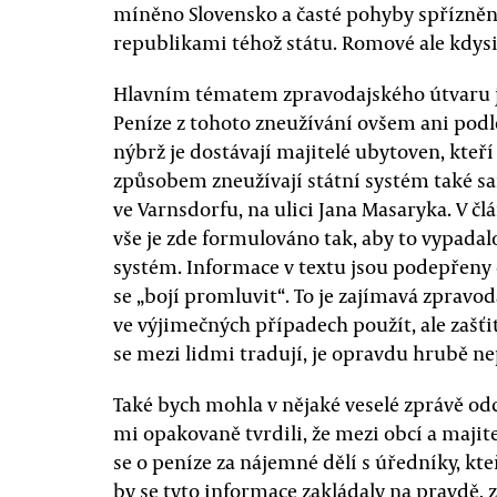
míněno Slovensko a časté pohyby spřízn
republikami téhož státu. Romové ale kdysi 
Hlavním tématem zpravodajského útvaru je
Peníze z tohoto zneužívání ovšem ani pod
nýbrž je dostávají majitelé ubytoven, kteř
způsobem zneužívají státní systém také s
ve Varnsdorfu, na ulici Jana Masaryka. V čl
vše je zde formulováno tak, aby to vypadal
systém. Informace v textu jsou podepřeny
se „bojí promluvit“. To je zajímavá zpravoda
ve výjimečných případech použít, ale zašťi
se mezi lidmi tradují, je opravdu hrubě ne
Také bych mohla v nějaké veselé zprávě odc
mi opakovaně tvrdili, že mezi obcí a majite
se o peníze za nájemné dělí s úředníky, kte
by se tyto informace zakládaly na pravdě, 