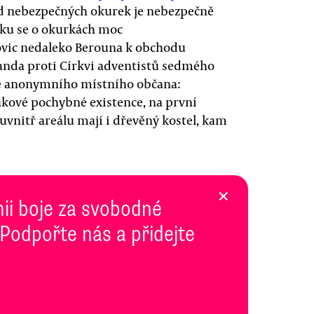
e od nebezpečných okurek je nebezpečně
nku se o okurkách moc
ovic nedaleko Berouna k obchodu
ganda proti Církvi adventistů sedmého
ce anonymního místního občana:
akové pochybné existence, na první
 uvnitř areálu mají i dřevěný kostel, kam
×
inii boje za svobodné
 Podpořte nás a přidejte