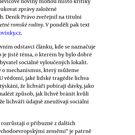
é levicové noviny mohou místo kritiky
ukovat zprávy založené
 Deník Právo zveřejnil na titulní
. V pondělí pak text
jetné romské rodiny
ovinky.cz
.
rvním odstavci článku, kde se naznačuje
 je jistě téma, o kterém by bylo dobré
byvatel sociálně vyloučených lokalit.
de o mechanismus, který můžeme
 U vědomí, jaké lidské tragédie lichva
ýskání, že lichváři pobírají dávky, jako
alézt způsob, jak lichvě bránit kvůli
e lichváři údajně zneužívají sociální
 rozrůstají o příbuzné z dalších
východoevropskými zeměmi“ je patrně