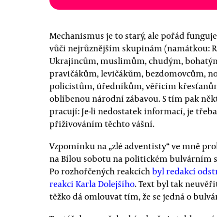
Mechanismus je to starý, ale pořád funguje
vůči nejrůznějším skupinám (namátkou
Ukrajincům, muslimům, chudým, bohatým
pravičákům, levičákům, bezdomovcům, no
policistům, úředníkům, věřícím křesťanů
oblíbenou národní zábavou. S tím pak něk
pracují: Je-li nedostatek informací, je tř
přiživováním těchto vášní.
Vzpomínku na „zlé adventisty“ ve mně prob
na Bílou sobotu na politickém bulvárním s
Po rozhořčených reakcích
byl redakcí ods
reakci Karla Dolejšího
. Text byl tak neuvěř
těžko dá omlouvat tím, že se jedná o bulvár