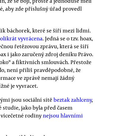
, že se bojí, prostě a jednoduše měli
bré, aby zde příslušný úřad provedl
ik báchorek, které se šíří mezi lidmi.
olikrát vyvrácena
. Jedná se o tzv. hoax,
nou řetězovou zprávu, která se šíří
oax i jako zaručený zdroj deníku Právo.
oko“ a fiktivních smlouvách. Přestože
lo, není příliš pravděpodobné, že
ormace ve zprávě nemají žádný
ížné je vyvracet.
mi jsou sociální sítě
beztak zahlceny
,
é studie, jako byla před časem
e vícečetné rodiny
nejsou hlavními