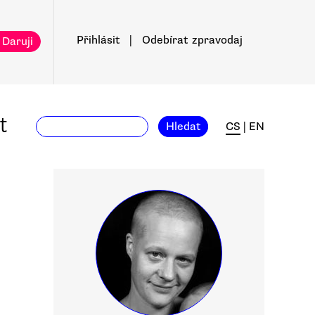
Přihlásit
|
Odebírat
zpravodaj
 Daruji
t
Hledat
CS
|
EN