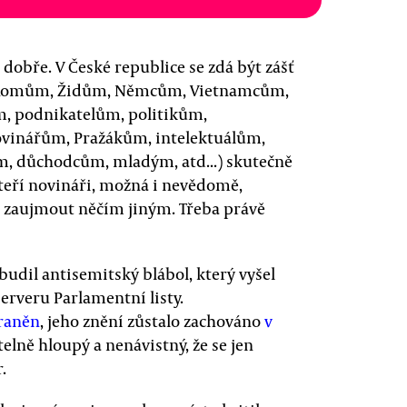
 dobře. V České republice se zdá být zášť
: Romům, Židům, Němcům, Vietnamcům,
, podnikatelům, politikům,
vinářům, Pražákům, intelektuálům,
m, důchodcům, mladým, atd...) skutečně
teří novináři, možná i nevědomě,
eba zaujmout něčím jiným. Třeba právě
udil antisemitský blábol, který vyšel
erveru Parlamentní listy.
traněn
, jeho znění zůstalo zachováno
v
itelně hloupý a nenávistný, že se jen
.