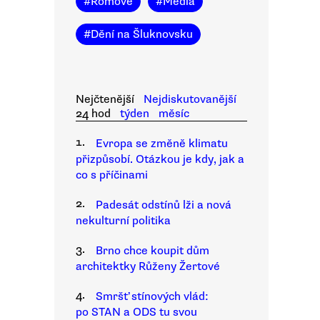
#
Romové
#
Média
#
Dění na Šluknovsku
Nejčtenější
Nejdiskutovanější
24 hod
týden
měsíc
1.
Evropa se změně klimatu
přizpůsobí. Otázkou je kdy, jak a
co s příčinami
2.
Padesát odstínů lži a nová
nekulturní politika
3.
Brno chce koupit dům
architektky Růženy Žertové
4.
Smršť stínových vlád:
po STAN a ODS tu svou