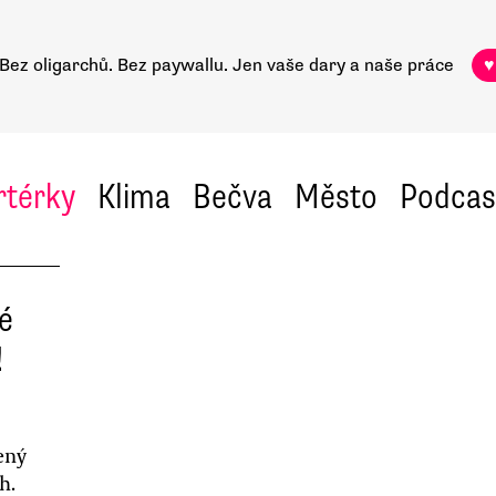
Bez oligarchů. Bez paywallu.
Jen vaše dary a naše práce
♥
rtérky
Klima
Bečva
Město
Podcas
vé
!
žený
h.