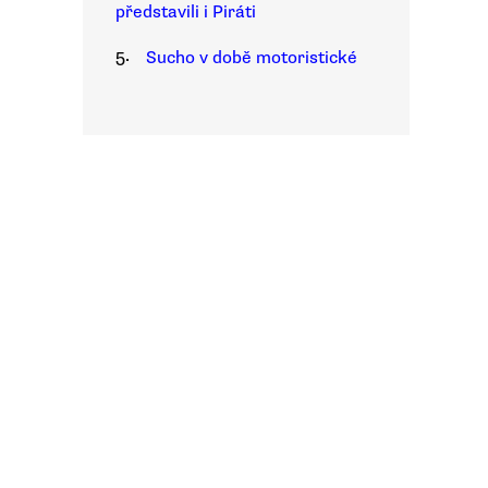
představili i Piráti
5.
Sucho v době motoristické