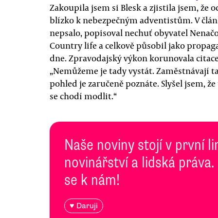
Zakoupila jsem si Blesk a zjistila jsem, ž
blízko k nebezpečným adventistům. V člá
nepsalo, popisoval nechuť obyvatel Nenač
Country life a celkově působil jako propa
dne. Zpravodajský výkon korunovala cita
„Nemůžeme je tady vystát. Zaměstnávají t
pohled je zaručeně poznáte. Slyšel jsem, že
se chodí modlit.“
Naše noviny stojí v první l
novinářství a lidská práva.
se k nám!
♥ Daruji