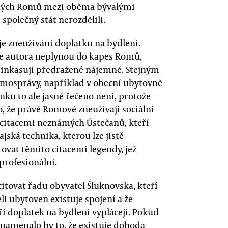
ěných Romů mezi oběma bývalými
společný stát nerozdělili.
 zneužívání doplatku na bydlení.
le autora neplynou do kapes Romů,
í inkasují předražené nájemné. Stejným
amosprávy, například v obecní ubytovně
ánku to ale jasně řečeno není, protože
o, že právě Romové zneužívají sociální
 citacemi neznámých Ústečanů, kteří
jská technika, kterou lze jistě
tovat těmito citacemi legendy, jež
profesionální.
itovat řadu obyvatel Šluknovska, kteří
li ubytoven existuje spojení a že
ří doplatek na bydlení vyplácejí. Pokud
znamenalo by to, že existuje dohoda