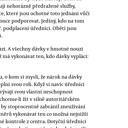
ují nehorázně předražené služby,
e, které jsou ochotné toto jednání vůči
konce podporovat. Jediný, kdo na tom
. podplacení úředníci. Obětí jsou
i.
uzi. A všechny dávky v hmotné nouzi
 má vykonávat ten, kdo dávky vyplácí:
, o kom si myslí, že nárok na dávky
lní svou roli. Když si navíc úředníci
krývají svou vlastní neschopnost
chceme-li žít v silně autoritářském
 by stoprocentně zabránil zneužívání
měrů vykonávat ten co možná nejnižší
é kontrole z centra. Dotyční úředníci