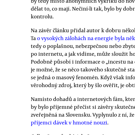
by tedy místo anonymních výkřiků do novin
dělat to, co mají. Nečiní-li tak, bylo by do
kontrolu.
Na závěr článku přidal autor k dobru někol
Ta
o vysokých zálohách na energie byla něk
tedy o poplašnou, nebezpečnou nebo zbyteč
po internetu, a jak vidíme, může sloužit h
Podobně působí i informace o „incestu na 
je možné, že se něco takového skutečně sta
se jedná o masový fenomén. Když však inf
věrohodný zdroj, který by šlo ověřit, je obt
Namísto dohadů a internetových fám, který
by bylo příjemné přečíst si závěry skutečn
zveřejněná na Slovensku. Vyplynulo z ní, ž
příjemci dávek v hmotné nouzi
.