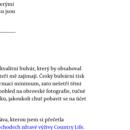
kterými
su jsou
valitní bulvár, který by obsahoval
teří mě zajímají. Český bulvární tisk
formací minimum, zato nešetří těmi
ohled na obrovské fotografie, tučné
ánku, jakoukoli chuť pobavit se na účet
áva, kterou jsem si přečetla
bchodech zdravé výživy Country Life
.