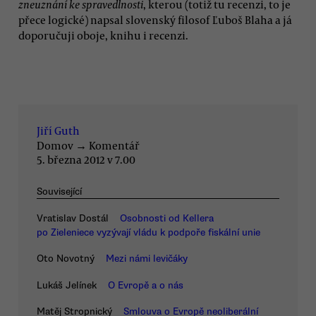
zneuznání ke spravedlnosti
, kterou (totiž tu recenzi, to je
přece logické) napsal slovenský filosof Ľuboš Blaha a já
doporučuji oboje, knihu i recenzi.
Jiří Guth
Domov
→
Komentář
5. března 2012 v 7.00
Související
Vratislav Dostál
Osobnosti od Kellera
po Zieleniece vyzývají vládu k podpoře fiskální unie
Oto Novotný
Mezi námi levičáky
Lukáš Jelínek
O Evropě a o nás
Matěj Stropnický
Smlouva o Evropě neoliberální