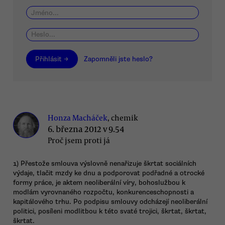
Přihlásit →
Zapomněli jste heslo?
Honza Macháček
, chemik
6. března 2012 v 9.54
Proč jsem proti já
1) Přestože smlouva výslovně nenařizuje škrtat sociálních
výdaje, tlačit mzdy ke dnu a podporovat podřadné a otrocké
formy práce, je aktem neoliberální víry, bohoslužbou k
modlám vyrovnaného rozpočtu, konkurenceschopnosti a
kapitálového trhu. Po podpisu smlouvy odcházejí neoliberální
politici, posíleni modlitbou k této svaté trojici, škrtat, škrtat,
škrtat.