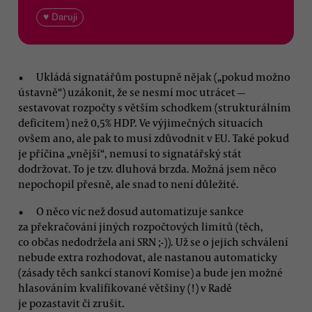
♥ Daruji
Ukládá signatářům postupně nějak („pokud možno
ústavně“) uzákonit, že se nesmí moc utrácet —
sestavovat rozpočty s větším schodkem (strukturálním
deficitem) než 0,5% HDP. Ve výjimečných situacích
ovšem ano, ale pak to musí zdůvodnit v EU. Také pokud
je příčina „vnější“, nemusí to signatářský stát
dodržovat. To je tzv. dluhová brzda. Možná jsem něco
nepochopil přesně, ale snad to není důležité.
O něco víc než dosud automatizuje sankce
za překračování jiných rozpočtových limitů (těch,
co občas nedodržela ani SRN ;-)). Už se o jejich schválení
nebude extra rozhodovat, ale nastanou automaticky
(zásady těch sankcí stanoví Komise) a bude jen možné
hlasováním kvalifikované většiny (!) v Radě
je pozastavit či zrušit.