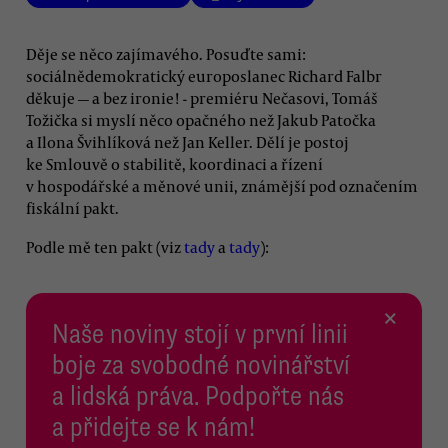
Děje se něco zajímavého. Posuďte sami:
sociálnědemokratický europoslanec Richard Falbr
děkuje — a bez ironie! - premiéru Nečasovi, Tomáš
Tožička si myslí něco opačného než Jakub Patočka
a Ilona Švihlíková než Jan Keller. Dělí je postoj
ke Smlouvě o stabilitě, koordinaci a řízení
v hospodářské a měnové unii, známější pod označením
fiskální pakt.
Podle mě ten pakt (viz
tady
a
tady
):
×
Naše noviny stojí v první linii
boje za svobodné novinářství
a lidská práva. Podpořte nás
a přidejte se k nám!