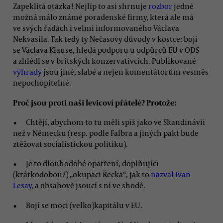
Zapeklitá otázka! Nejlíp to asi shrnuje
rozbor
jedné
možná málo známé poradenské firmy, která ale má
ve svých řadách i velmi informovaného Václava
Nekvasila. Tak tedy ty Nečasovy důvody v kostce: bojí
se Václava Klause, hledá podporu u odpůrců EU v ODS
a zhlédl se v britských konzervativcích. Publikované
výhrady
jsou jiné, slabé a nejen komentátorům vesměs
nepochopitelné.
Proč jsou proti naši levicoví přátelé? Protože:
Chtějí, abychom to tu měli spíš jako ve Skandinávii
než v Německu (resp. podle Falbra a jiných pakt bude
ztěžovat socialistickou politiku).
Je to dlouhodobé opatření, doplňující
(krátkodobou?) „okupaci Řecka“, jak to
nazval Ivan
Lesay
, a obsahově jsoucí s ní ve shodě.
Bojí se moci (velko)kapitálu v EU.