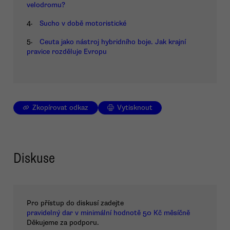
velodromu?
4.
Sucho v době motoristické
5.
Ceuta jako nástroj hybridního boje. Jak krajní
pravice rozděluje Evropu
Zkopírovat odkaz
Vytisknout
Diskuse
Pro přístup do diskusí zadejte
pravidelný dar v minimální hodnotě 50 Kč měsíčně
Děkujeme za podporu.