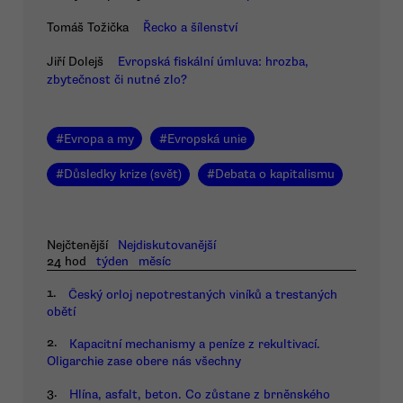
Tomáš Tožička
Řecko a šílenství
Jiří Dolejš
Evropská fiskální úmluva: hrozba,
zbytečnost či nutné zlo?
#
Evropa a my
#
Evropská unie
#
Důsledky krize (svět)
#
Debata o kapitalismu
Nejčtenější
Nejdiskutovanější
24 hod
týden
měsíc
1.
Český orloj nepotrestaných viníků a trestaných
obětí
2.
Kapacitní mechanismy a peníze z rekultivací.
Oligarchie zase obere nás všechny
3.
Hlína, asfalt, beton. Co zůstane z brněnského