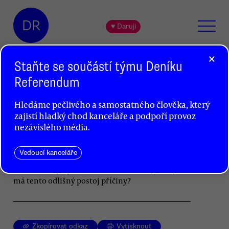
DR
♥ Daruji
×
Staňte se součástí týmu Deníku
Referendum
Necelých sedm set slov
Hledáme pečlivého a samostatného člověka, který
o fiskálním paktu
zajistí hladký chod kanceláře a podpoří provoz
Jiří Guth
nezávislého média.
Českou levici dělí postoj ke Smlouvě o stabilitě,
Vedoucí kanceláře
koordinaci a řízení v hospodářské a měnové
unii, známější pod označením fiskální pakt. Jaké
má tento odlišný postoj příčiny?
Zkopírovat odkaz
Vytisknout