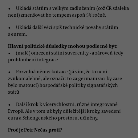
Ukládá státům s velkým zadlužením (což ČR zdaleka
není) zmenšovat ho tempem aspoň 5% ročně.
Ukládá další věci spíš technické povahy státům
s eurem.
Hlavní politické důsledky mohou podle mě být:
(malé) omezení státní suverenity - a zároveň tedy
prohloubení integrace
Pozvolná německoizace (já vím, že to není
zvukomalebné, ale označit to za germanizaci by zase
bylo matoucí) hospodářské politiky signatářských
států
Další krok k vícerychlostní, různě integrované
Evropě. Ale v tom už byly důležitější kroky, zavedení
eura a Schengenského prostoru, učiněny.
Proč je Petr Nečas proti?