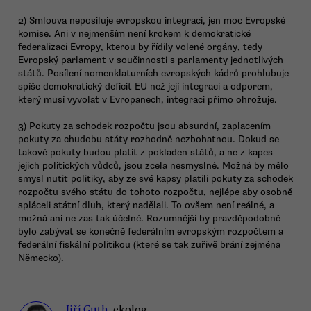
2) Smlouva neposiluje evropskou integraci, jen moc Evropské
komise. Ani v nejmenším není krokem k demokratické
federalizaci Evropy, kterou by řídily volené orgány, tedy
Evropský parlament v součinnosti s parlamenty jednotlivých
států. Posílení nomenklaturních evropských kádrů prohlubuje
spíše demokratický deficit EU než její integraci a odporem,
který musí vyvolat v Evropanech, integraci přímo ohrožuje.
3) Pokuty za schodek rozpočtu jsou absurdní, zaplacením
pokuty za chudobu státy rozhodně nezbohatnou. Dokud se
takové pokuty budou platit z pokladen států, a ne z kapes
jejich politických vůdců, jsou zcela nesmyslné. Možná by mělo
smysl nutit politiky, aby ze své kapsy platili pokuty za schodek
rozpočtu svého státu do tohoto rozpočtu, nejlépe aby osobně
spláceli státní dluh, který nadělali. To ovšem není reálné, a
možná ani ne zas tak účelné. Rozumnější by pravděpodobně
bylo zabývat se konečně federálním evropským rozpočtem a
federální fiskální politikou (které se tak zuřivě brání zejména
Německo).
Jiří Guth
, ekolog