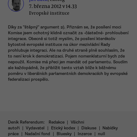
7. března 2012 v 14.33
Evropské instituce
Díky za "štěpný" argument 2). Přiznám se, že posílení moci
Komise jsem ochotný klidně označit za -částečné- prohloubení
integrace. Obecně si totiž myslím, že posílení kterékoliv
bytostně evropské instituce na úkor mezivládní Rady
prohlubuje integraci. Ale na druhé straně plně souhlasím, že
to není krok k demokratizaci. Pojem nomenklaturní bych zde
nepoužil. Komise má přeci jen mandát od parlamentu. Soudím
ale každopádně, že přiblížit tento vztah blíže k běžnému
poměru v liberálních parlamentních demokraciích by evropské
federalizaci prospělo.
Deník Referendum:
Redakce
|
Všichni
autoři
|
Vydavatel
|
Etický kodex
|
Diskuse
|
Nabídky
práce
|
Nadační fond
|
Bluesky
|
Inzerce
|
null