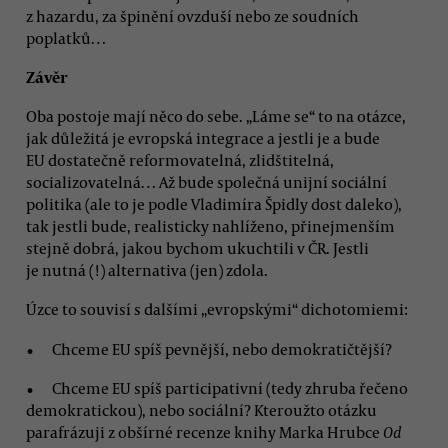
z hazardu, za špinění ovzduší nebo ze soudních
poplatků…
Závěr
Oba postoje mají něco do sebe. „Láme se“ to na otázce,
jak důležitá je evropská integrace a jestli je a bude
EU dostatečně reformovatelná, zlidštitelná,
socializovatelná… Až bude společná unijní sociální
politika (ale to je podle Vladimíra Špidly dost daleko),
tak jestli bude, realisticky nahlíženo, přinejmenším
stejně dobrá, jakou bychom ukuchtili v ČR. Jestli
je nutná (!) alternativa (jen) zdola.
Úzce to souvisí s dalšími „evropskými“ dichotomiemi:
Chceme EU spíš pevnější, nebo demokratičtější?
Chceme EU spíš participativní (tedy zhruba řečeno
demokratickou), nebo sociální? Kteroužto otázku
parafrázuji z obšírné recenze knihy Marka Hrubce
Od