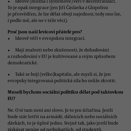
Ideově (možná i systémově) věří v decentralizaci.
To je opak integrace (jen Jiří Čáslavka z Glopolisu
je přesvědčen, že lze dělat obojí najednou; tedy ono lze,
i podle mě, ale ne v téže věci).
Proč jsou naši levicoví přátelé pro?
Ideově věří v evropskou integraci.
Mají znalosti nebo zkušenosti, že dohadování
a rozhodování v EU je kultivované a svým způsobem
demokratické.
Také se bojí (velko)kapitálu, ale myslí si, že jen
evropsky integrovaná politická síla ho může zkrotit.
Museli bychom sociální politiku dělat pod taktovkou
EU?
Ne. O té tam není ani slovo. Je to jen účtařina. Jestli
bude stát šetřit na armádě, dálnicích nebo sociálních
dávkách, to je úplně jedno. Stejně tak, jako jestli bude
získávat peníze od nejbohatších, od studentů,