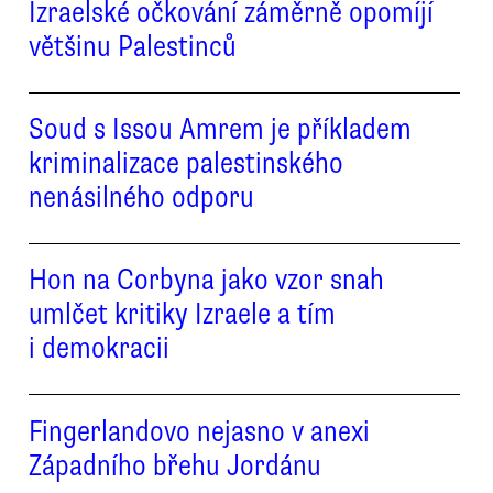
Izraelské očkování záměrně opomíjí
většinu Palestinců
Soud s Issou Amrem je příkladem
kriminalizace palestinského
nenásilného odporu
Hon na Corbyna jako vzor snah
umlčet kritiky Izraele a tím
i demokracii
Fingerlandovo nejasno v anexi
Západního břehu Jordánu