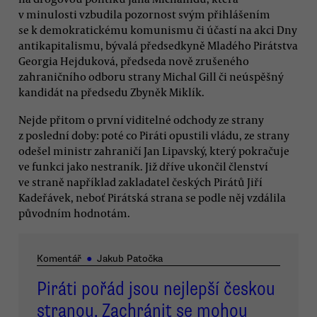
v minulosti vzbudila pozornost svým přihlášením
se k demokratickému komunismu či účastí na akci Dny
antikapitalismu, bývalá předsedkyně Mladého Pirátstva
Georgia Hejduková, předseda nově zrušeného
zahraničního odboru strany Michal Gill či neúspěšný
kandidát na předsedu Zbyněk Miklík.
Nejde přitom o první viditelné odchody ze strany
z poslední doby: poté co Piráti opustili vládu, ze strany
odešel ministr zahraničí Jan Lipavský, který pokračuje
ve funkci jako nestraník. Již dříve ukončil členství
ve straně například zakladatel českých Pirátů Jiří
Kadeřávek, neboť Pirátská strana se podle něj vzdálila
původním hodnotám.
Komentář
●
Jakub Patočka
Piráti pořád jsou nejlepší českou
stranou. Zachránit se mohou