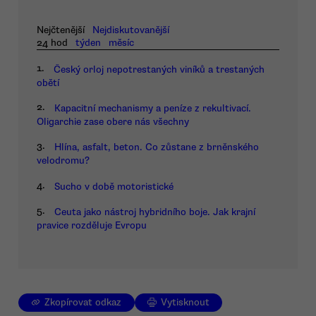
Nejčtenější
Nejdiskutovanější
24 hod
týden
měsíc
1.
Český orloj nepotrestaných viníků a trestaných
obětí
2.
Kapacitní mechanismy a peníze z rekultivací.
Oligarchie zase obere nás všechny
3.
Hlína, asfalt, beton. Co zůstane z brněnského
velodromu?
4.
Sucho v době motoristické
5.
Ceuta jako nástroj hybridního boje. Jak krajní
pravice rozděluje Evropu
Zkopírovat odkaz
Vytisknout