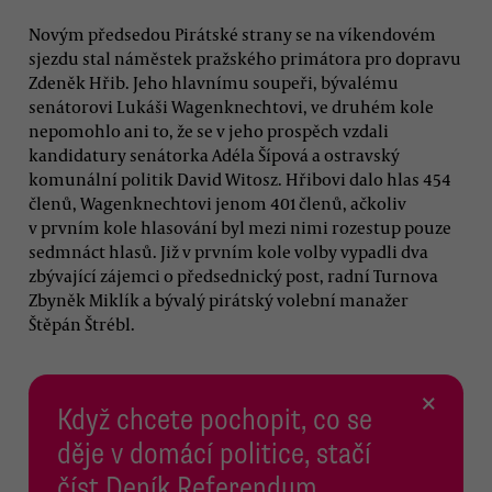
Novým předsedou Pirátské strany se na víkendovém
sjezdu stal náměstek pražského primátora pro dopravu
Zdeněk Hřib. Jeho hlavnímu soupeři, bývalému
senátorovi Lukáši Wagenknechtovi, ve druhém kole
nepomohlo ani to, že se v jeho prospěch vzdali
kandidatury senátorka Adéla Šípová a ostravský
komunální politik David Witosz. Hřibovi dalo hlas 454
členů, Wagenknechtovi jenom 401 členů, ačkoliv
v prvním kole hlasování byl mezi nimi rozestup pouze
sedmnáct hlasů. Již v prvním kole volby vypadli dva
zbývající zájemci o předsednický post, radní Turnova
Zbyněk Miklík a bývalý pirátský volební manažer
Štěpán Štrébl.
×
Když chcete pochopit, co se
děje v domácí politice, stačí
číst Deník Referendum.