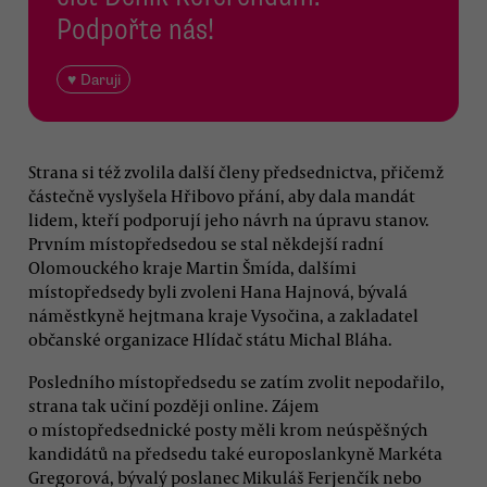
Podpořte nás!
♥ Daruji
Strana si též zvolila další členy předsednictva, přičemž
částečně vyslyšela Hřibovo přání, aby dala mandát
lidem, kteří podporují jeho návrh na úpravu stanov.
Prvním místopředsedou se stal někdejší radní
Olomouckého kraje Martin Šmída, dalšími
místopředsedy byli zvoleni Hana Hajnová, bývalá
náměstkyně hejtmana kraje Vysočina, a zakladatel
občanské organizace Hlídač státu Michal Bláha.
Posledního místopředsedu se zatím zvolit nepodařilo,
strana tak učiní později online. Zájem
o místopředsednické posty měli krom neúspěšných
kandidátů na předsedu také europoslankyně Markéta
Gregorová, bývalý poslanec Mikuláš Ferjenčík nebo