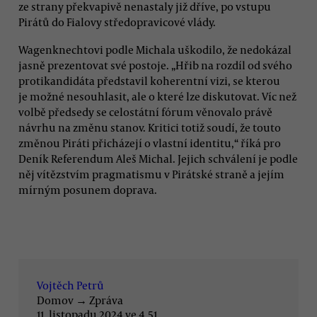
ze strany překvapivě nenastaly již dříve, po vstupu
Pirátů do Fialovy středopravicové vlády.
Wagenknechtovi podle Michala uškodilo, že nedokázal
jasně prezentovat své postoje. „Hřib na rozdíl od svého
protikandidáta představil koherentní vizi, se kterou
je možné nesouhlasit, ale o které lze diskutovat. Víc než
volbě předsedy se celostátní fórum věnovalo právě
návrhu na změnu stanov. Kritici totiž soudí, že touto
změnou Piráti přicházejí o vlastní identitu,“ říká pro
Deník Referendum Aleš Michal. Jejich schválení je podle
něj vítězstvím pragmatismu v Pirátské straně a jejím
mírným posunem doprava.
Vojtěch Petrů
Domov
→
Zpráva
11. listopadu 2024 ve 4.51