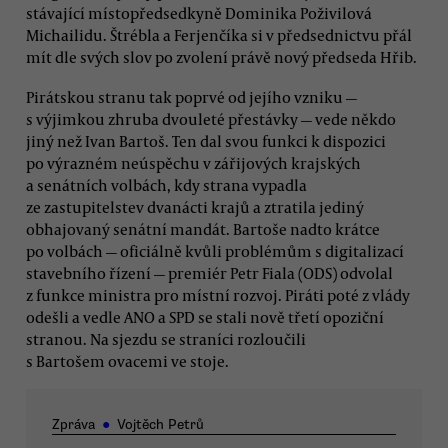
stávající místopředsedkyně Dominika Poživilová
Michailidu. Štrébla a Ferjenčíka si v předsednictvu přál
mít dle svých slov po zvolení právě nový předseda Hřib.
Pirátskou stranu tak poprvé od jejího vzniku —
s výjimkou zhruba dvouleté přestávky — vede někdo
jiný než Ivan Bartoš. Ten dal svou funkci k dispozici
po výrazném neúspěchu v zářijových krajských
a senátních volbách, kdy strana vypadla
ze zastupitelstev dvanácti krajů a ztratila jediný
obhajovaný senátní mandát. Bartoše nadto krátce
po volbách — oficiálně kvůli problémům s digitalizací
stavebního řízení — premiér Petr Fiala (ODS) odvolal
z funkce ministra pro místní rozvoj. Piráti poté z vlády
odešli a vedle ANO a SPD se stali nově třetí opoziční
stranou. Na sjezdu se straníci rozloučili
s Bartošem ovacemi ve stoje.
Zpráva
●
Vojtěch Petrů