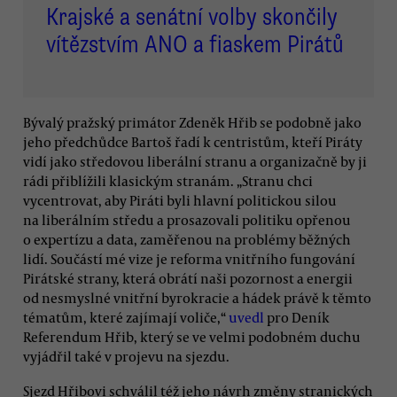
Krajské a senátní volby skončily
vítězstvím ANO a fiaskem Pirátů
Bývalý pražský primátor Zdeněk Hřib se podobně jako
jeho předchůdce Bartoš řadí k centristům, kteří Piráty
vidí jako středovou liberální stranu a organizačně by ji
rádi přiblížili klasickým stranám. „Stranu chci
vycentrovat, aby Piráti byli hlavní politickou silou
na liberálním středu a prosazovali politiku opřenou
o expertízu a data, zaměřenou na problémy běžných
lidí. Součástí mé vize je reforma vnitřního fungování
Pirátské strany, která obrátí naši pozornost a energii
od nesmyslné vnitřní byrokracie a hádek právě k těmto
tématům, které zajímají voliče,“
uvedl
pro Deník
Referendum Hřib, který se ve velmi podobném duchu
vyjádřil také v projevu na sjezdu.
Sjezd Hřibovi schválil též jeho návrh změny stranických