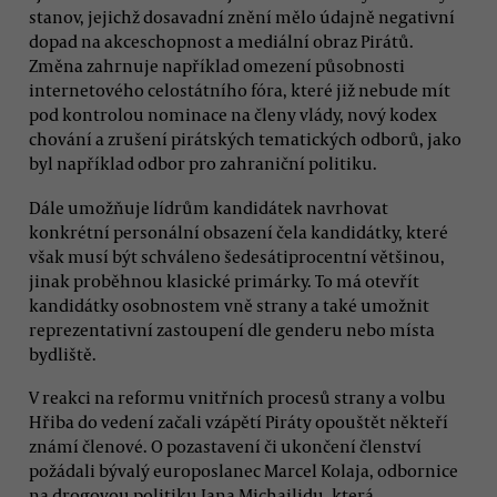
stanov, jejichž dosavadní znění mělo údajně negativní
dopad na akceschopnost a mediální obraz Pirátů.
Změna zahrnuje například omezení působnosti
internetového celostátního fóra, které již nebude mít
pod kontrolou nominace na členy vlády, nový kodex
chování a zrušení pirátských tematických odborů, jako
byl například odbor pro zahraniční politiku.
Dále umožňuje lídrům kandidátek navrhovat
konkrétní personální obsazení čela kandidátky, které
však musí být schváleno šedesátiprocentní většinou,
jinak proběhnou klasické primárky. To má otevřít
kandidátky osobnostem vně strany a také umožnit
reprezentativní zastoupení dle genderu nebo místa
bydliště.
V reakci na reformu vnitřních procesů strany a volbu
Hřiba do vedení začali vzápětí Piráty opouštět někteří
známí členové. O pozastavení či ukončení členství
požádali bývalý europoslanec Marcel Kolaja, odbornice
na drogovou politiku Jana Michailidu, která