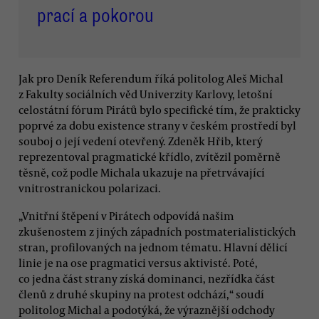
prací a pokorou
Jak pro Deník Referendum říká politolog Aleš Michal
z Fakulty sociálních věd Univerzity Karlovy, letošní
celostátní fórum Pirátů bylo specifické tím, že prakticky
poprvé za dobu existence strany v českém prostředí byl
souboj o její vedení otevřený. Zdeněk Hřib, který
reprezentoval pragmatické křídlo, zvítězil poměrně
těsně, což podle Michala ukazuje na přetrvávající
vnitrostranickou polarizaci.
„Vnitřní štěpení v Pirátech odpovídá našim
zkušenostem z jiných západních postmaterialistických
stran, profilovaných na jednom tématu. Hlavní dělicí
linie je na ose pragmatici versus aktivisté. Poté,
co jedna část strany získá dominanci, nezřídka část
členů z druhé skupiny na protest odchází,“ soudí
politolog Michal a podotýká, že výraznější odchody