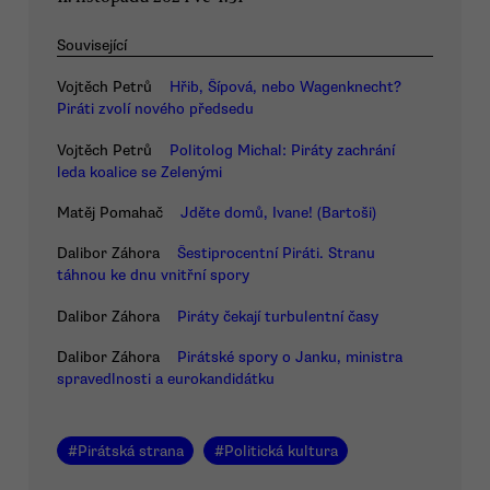
Související
Vojtěch Petrů
Hřib, Šípová, nebo Wagenknecht?
Piráti zvolí nového předsedu
Vojtěch Petrů
Politolog Michal: Piráty zachrání
leda koalice se Zelenými
Matěj Pomahač
Jděte domů, Ivane! (Bartoši)
Dalibor Záhora
Šestiprocentní Piráti. Stranu
táhnou ke dnu vnitřní spory
Dalibor Záhora
Piráty čekají turbulentní časy
Dalibor Záhora
Pirátské spory o Janku, ministra
spravedlnosti a eurokandidátku
#
Pirátská strana
#
Politická kultura