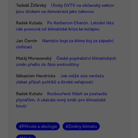
Tadeáš Žďárský
Útoky DVTV na občanský sektor
jsou útokem na demokracii jako takovou
Radek Kubala
Po Kerberovi Charón. Letošní léto
nás posouvá od klimatické krize ke kolapsu
Jan Černín
Namísto boje za klima boj za západní
civilizaci
Matěj Moravanský
České popíračství klimatických
změn přešlo do fáze smilovštiny
Sébastien Hendrickx
Jak může vize nerůstu
získat přízeň politiků a široké veřejnosti
Radek Kubala
Rozbouřená Vídeň se postavila
plynařům. A ukázala nový směr pro klimatické
hnutí
#
Příroda a ekologie
#
Změny klimatu