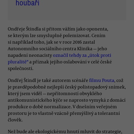
houbaři
Ondřeje Štindla si přitom vážím jako oponenta,
se kterým lze smysluplně polemizovat. Cením
si například toho, jak se v roce 2016 zastal
Autonomního sociálního centra Klinika — jeho
napadení neonacisty
označil tehdy za „útok proti
pluralitě“
a příznak jejího oslabování v celé české
společnosti.
Ondřej Štindl je také autorem scénáře
filmu Pouta
, což
je pravděpodobně nejlepší český polistopadový snímek,
který jsem viděl — nepřítomností obvyklého
antikomunistického kýče se naprosto vymyká z domácí
produkce o době normalizace. V dnešním veřejném
prostoru je to vlastně vzácně přemýšlivý a tolerantní
člověk.
Než bude ale ekologickému hnutí mluvit do strategie,