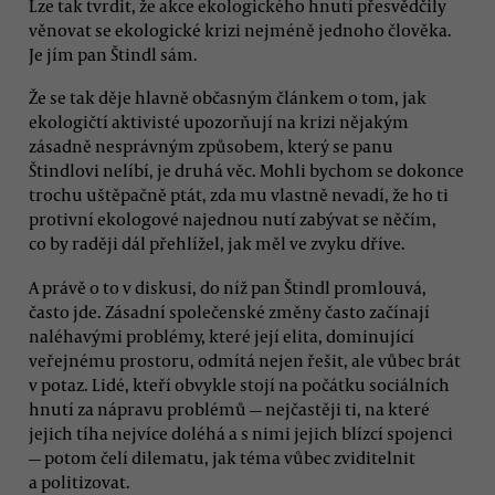
Lze tak tvrdit, že akce ekologického hnutí přesvědčily
věnovat se ekologické krizi nejméně jednoho člověka.
Je jím pan Štindl sám.
Že se tak děje hlavně občasným článkem o tom, jak
ekologičtí aktivisté upozorňují na krizi nějakým
zásadně nesprávným způsobem, který se panu
Štindlovi nelíbí, je druhá věc. Mohli bychom se dokonce
trochu uštěpačně ptát, zda mu vlastně nevadí, že ho ti
protivní ekologové najednou nutí zabývat se něčím,
co by raději dál přehlížel, jak měl ve zvyku dříve.
A právě o to v diskusi, do níž pan Štindl promlouvá,
často jde. Zásadní společenské změny často začínají
naléhavými problémy, které její elita, dominující
veřejnému prostoru, odmítá nejen řešit, ale vůbec brát
v potaz. Lidé, kteří obvykle stojí na počátku sociálních
hnutí za nápravu problémů — nejčastěji ti, na které
jejich tíha nejvíce doléhá a s nimi jejich blízcí spojenci
— potom čelí dilematu, jak téma vůbec zviditelnit
a politizovat.