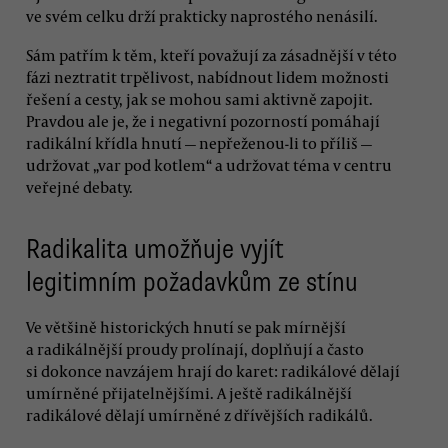
ve svém celku drží prakticky naprostého nenásilí.
Sám patřím k těm, kteří považují za zásadnější v této
fázi neztratit trpělivost, nabídnout lidem možnosti
řešení a cesty, jak se mohou sami aktivně zapojit.
Pravdou ale je, že i negativní pozorností pomáhají
radikální křídla hnutí — nepřeženou-li to příliš —
udržovat „var pod kotlem“ a udržovat téma v centru
veřejné debaty.
Radikalita umožňuje vyjít
legitimním požadavkům ze stínu
Ve většině historických hnutí se pak mírnější
a radikálnější proudy prolínají, doplňují a často
si dokonce navzájem hrají do karet: radikálové dělají
umírněné přijatelnějšími. A ještě radikálnější
radikálové dělají umírněné z dřívějších radikálů.