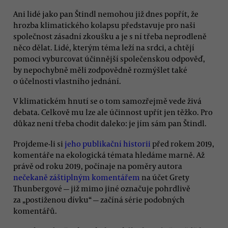
Ani lidé jako pan Štindl nemohou již dnes popřít, že
hrozba klimatického kolapsu představuje pro naši
společnost zásadní zkoušku a je s ní třeba neprodleně
něco dělat. Lidé, kterým téma leží na srdci, a chtějí
pomoci vyburcovat účinnější společenskou odpověď,
by nepochybně měli zodpovědně rozmýšlet také
o účelnosti vlastního jednání.
V klimatickém hnutí se o tom samozřejmě vede živá
debata. Celkově mu lze ale účinnost upřít jen těžko. Pro
důkaz není třeba chodit daleko: je jím sám pan Štindl.
Projdeme-li si
jeho publikační historii
před rokem 2019,
komentáře na ekologická témata hledáme marně. Až
právě od roku 2019, počínaje na poměry autora
nečekaně záštiplným komentářem
na účet Grety
Thunbergové — již mimo jiné označuje pohrdlivě
za „postiženou dívku“ — začíná série podobných
komentářů.