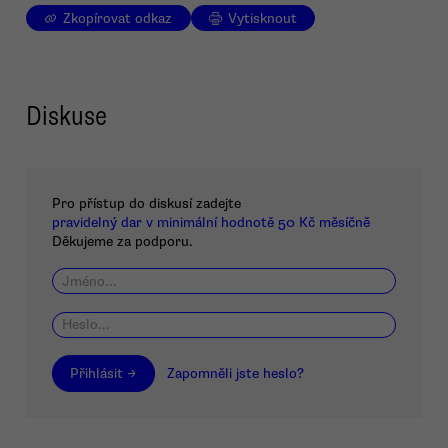
Zkopírovat odkaz
Vytisknout
Diskuse
Pro přístup do diskusí zadejte
pravidelný dar v minimální hodnotě 50 Kč měsíčně
Děkujeme za podporu.
Přihlásit →
Zapomněli jste heslo?