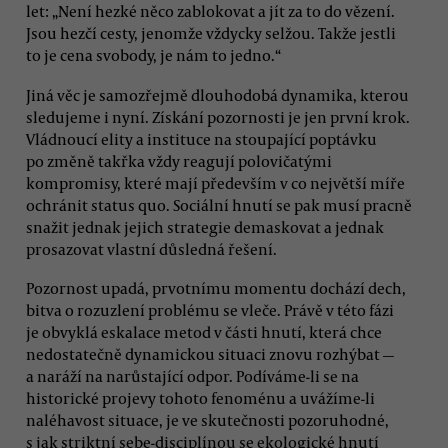
let: „Není hezké něco zablokovat a jít za to do vězení.
Jsou hezčí cesty, jenomže vždycky selžou. Takže jestli
to je cena svobody, je nám to jedno.“
Jiná věc je samozřejmě dlouhodobá dynamika, kterou
sledujeme i nyní. Získání pozornosti je jen první krok.
Vládnoucí elity a instituce na stoupající poptávku
po změně takřka vždy reagují polovičatými
kompromisy, které mají především v co největší míře
ochránit status quo. Sociální hnutí se pak musí pracně
snažit jednak jejich strategie demaskovat a jednak
prosazovat vlastní důsledná řešení.
Pozornost upadá, prvotnímu momentu dochází dech,
bitva o rozuzlení problému se vleče. Právě v této fázi
je obvyklá eskalace metod v části hnutí, která chce
nedostatečně dynamickou situaci znovu rozhýbat —
a naráží na narůstající odpor. Podíváme-li se na
historické projevy tohoto fenoménu a uvážíme-li
naléhavost situace, je ve skutečnosti pozoruhodné,
s jak striktní sebe-disciplínou se ekologické hnutí