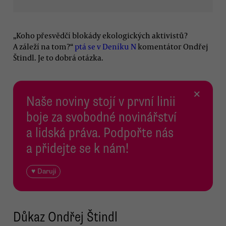
„Koho přesvědčí blokády ekologických aktivistů?
A záleží na tom?“
ptá se v Deníku N
komentátor Ondřej
Štindl. Je to dobrá otázka.
×
Naše noviny stojí v první linii
boje za svobodné novinářství
a lidská práva. Podpořte nás
a přidejte se k nám!
♥ Daruji
Důkaz Ondřej Štindl