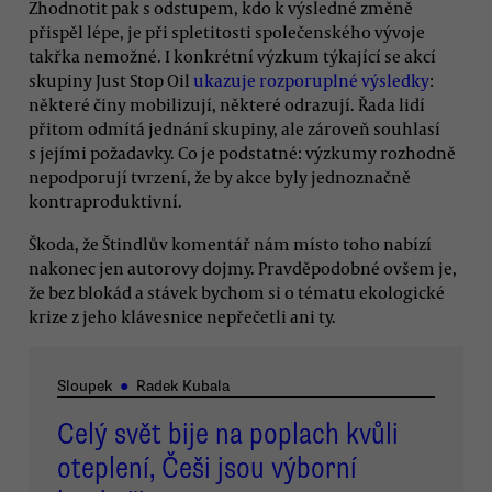
Zhodnotit pak s odstupem, kdo k výsledné změně
přispěl lépe, je při spletitosti společenského vývoje
takřka nemožné. I konkrétní výzkum týkající se akcí
skupiny Just Stop Oil
ukazuje rozporuplné výsledky
:
některé činy mobilizují, některé odrazují. Řada lidí
přitom odmítá jednání skupiny, ale zároveň souhlasí
s jejími požadavky. Co je podstatné: výzkumy rozhodně
nepodporují tvrzení, že by akce byly jednoznačně
kontraproduktivní.
Škoda, že Štindlův komentář nám místo toho nabízí
nakonec jen autorovy dojmy. Pravděpodobné ovšem je,
že bez blokád a stávek bychom si o tématu ekologické
krize z jeho klávesnice nepřečetli ani ty.
Sloupek
●
Radek Kubala
Celý svět bije na poplach kvůli
oteplení, Češi jsou výborní