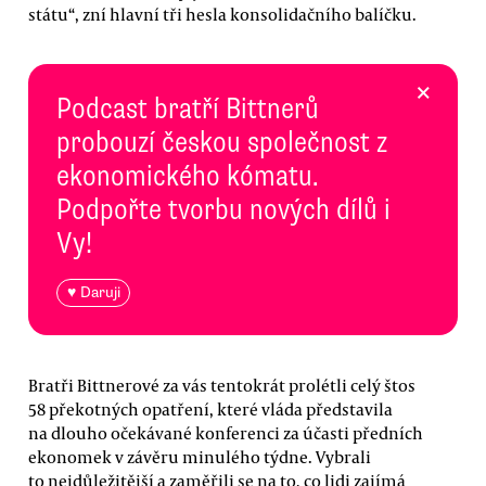
státu“, zní hlavní tři hesla konsolidačního balíčku.
×
Podcast bratří Bittnerů
probouzí českou společnost z
ekonomického kómatu.
Podpořte tvorbu nových dílů i
Vy!
♥ Daruji
Bratři Bittnerové za vás tentokrát prolétli celý štos
58 překotných opatření, které vláda představila
na dlouho očekávané konferenci za účasti předních
ekonomek v závěru minulého týdne. Vybrali
to nejdůležitější a zaměřili se na to, co lidi zajímá