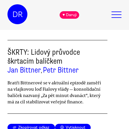
DR
♥ Daruji
ŠKRTY: Lidový průvodce
škrtacím balíčkem
Jan Bittner
Petr Bittner
,
Bratři Bittnerové se v aktuální epizodě zaměří
na vlajkovou loď Fialovy vlády — konsolidační
balíček nazvaný „Za pět minut dvanáct“, který
má za cíl stabilizovat veřejné finance.
Zkopírovat odkaz
Vytisknout