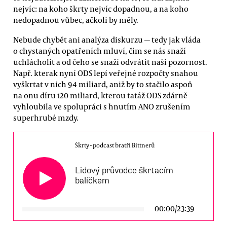
nejvíc: na koho škrty nejvíc dopadnou, a na koho
nedopadnou vůbec, ačkoli by měly.
Nebude chybět ani analýza diskurzu — tedy jak vláda
o chystaných opatřeních mluví, čím se nás snaží
uchlácholit a od čeho se snaží odvrátit naši pozornost.
Např. kterak nyní ODS lepí veřejné rozpočty snahou
vyškrtat v nich 94 miliard, aniž by to stačilo aspoň
na onu díru 120 miliard, kterou tatáž ODS zdárně
vyhloubila ve spolupráci s hnutím ANO zrušením
superhrubé mzdy.
Škrty - podcast bratří Bittnerů
Lidový průvodce škrtacím
balíčkem
00:00
/
23:39