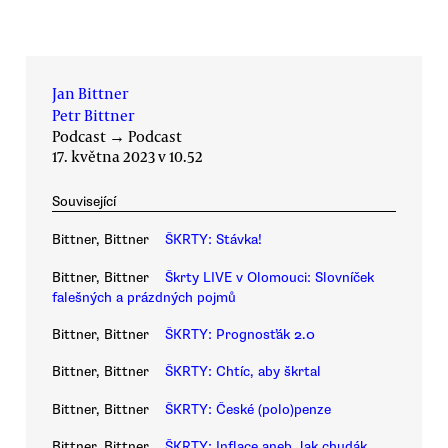
Jan Bittner
Petr Bittner
Podcast
→
Podcast
17. května 2023 v 10.52
Související
Bittner, Bittner
ŠKRTY: Stávka!
Bittner, Bittner
Škrty LIVE v Olomouci: Slovníček
falešných a prázdných pojmů
Bittner, Bittner
ŠKRTY: Prognosťák 2.0
Bittner, Bittner
ŠKRTY: Chtíc, aby škrtal
Bittner, Bittner
ŠKRTY: České (polo)penze
Bittner, Bittner
ŠKRTY: Inflace aneb Jak chudák