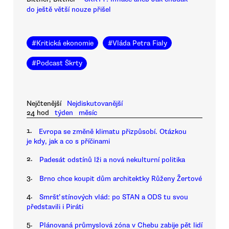
do ještě větší nouze přišel
#
Kritická ekonomie
#
Vláda Petra Fialy
#
Podcast Škrty
Nejčtenější
Nejdiskutovanější
24 hod
týden
měsíc
1.
Evropa se změně klimatu přizpůsobí. Otázkou
je kdy, jak a co s příčinami
2.
Padesát odstínů lži a nová nekulturní politika
3.
Brno chce koupit dům architektky Růženy Žertové
4.
Smršť stínových vlád: po STAN a ODS tu svou
představili i Piráti
5.
Plánovaná průmyslová zóna v Chebu zabije pět lidí