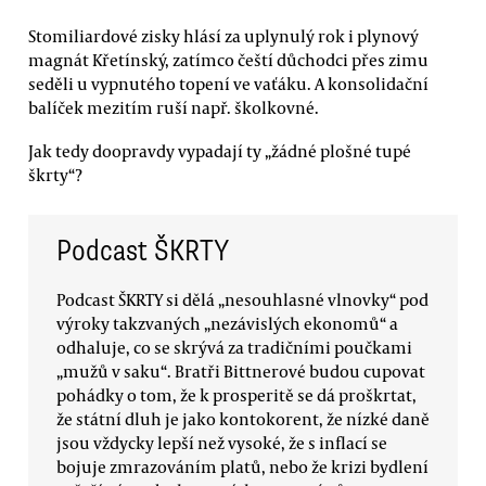
Stomiliardové zisky hlásí za uplynulý rok i plynový
magnát Křetínský, zatímco čeští důchodci přes zimu
seděli u vypnutého topení ve vaťáku. A konsolidační
balíček mezitím ruší např. školkovné.
Jak tedy doopravdy vypadají ty „žádné plošné tupé
škrty“?
Podcast ŠKRTY
Podcast ŠKRTY si dělá „nesouhlasné vlnovky“ pod
výroky takzvaných „nezávislých ekonomů“ a
odhaluje, co se skrývá za tradičními poučkami
„mužů v saku“. Bratři Bittnerové budou cupovat
pohádky o tom, že k prosperitě se dá proškrtat,
že státní dluh je jako kontokorent, že nízké daně
jsou vždycky lepší než vysoké, že s inflací se
bojuje zmrazováním platů, nebo že krizi bydlení