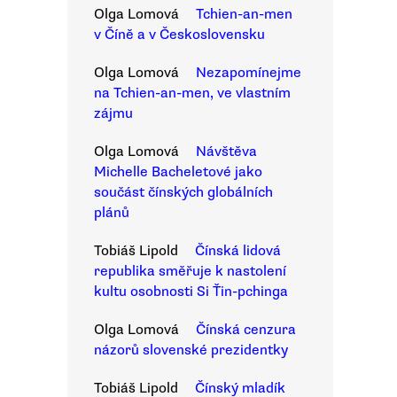
Olga Lomová
Tchien-an-men
v Číně a v Československu
Olga Lomová
Nezapomínejme
na Tchien-an-men, ve vlastním
zájmu
Olga Lomová
Návštěva
Michelle Bacheletové jako
součást čínských globálních
plánů
Tobiáš Lipold
Čínská lidová
republika směřuje k nastolení
kultu osobnosti Si Ťin-pchinga
Olga Lomová
Čínská cenzura
názorů slovenské prezidentky
Tobiáš Lipold
Čínský mladík