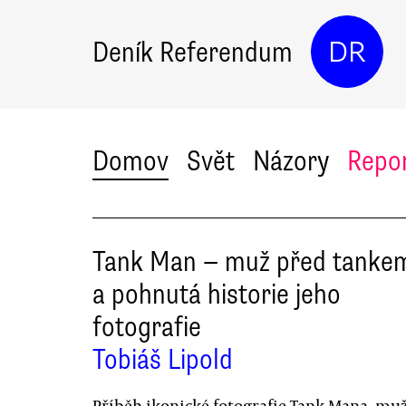
Deník Referendum
DR
Domov
Svět
Názory
Repo
Tank Man — muž před tanke
a pohnutá historie jeho
fotografie
Tobiáš Lipold
Příběh ikonické fotografie Tank Mana, muž