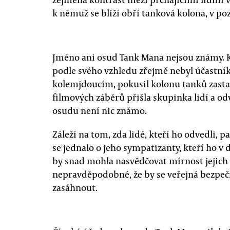
k němuž se blíží obří tanková kolona, v poz
Jméno ani osud Tank Mana nejsou známy. K
podle svého vzhledu zřejmě nebyl účastn
kolemjdoucím, pokusil kolonu tanků zast
filmových záběrů přišla skupinka lidí a odv
osudu není nic známo.
Záleží na tom, zda lidé, kteří ho odvedli, p
se jednalo o jeho sympatizanty, kteří ho v
by snad mohla nasvědčovat mírnost jejich 
nepravděpodobné, že by se veřejná bezpečn
zasáhnout.