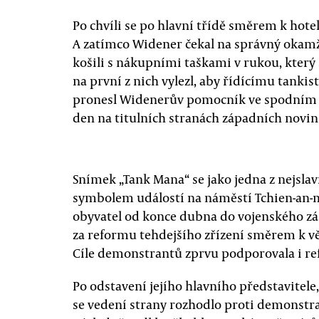
Po chvíli se po hlavní třídě směrem k hote
A zatímco Widener čekal na správný okamži
košili s nákupními taškami v rukou, který 
na první z nich vylezl, aby řídícímu tankist
pronesl Widenerův pomocník ve spodním pr
den na titulních stranách západních novin 
Snímek „Tank Mana“ se jako jedna z nejslavně
symbolem událostí na náměstí Tchien-an-m
obyvatel od konce dubna do vojenského zá
za reformu tehdejšího zřízení směrem k vě
Cíle demonstrantů zprvu podporovala i re
Po odstavení jejího hlavního představitele
se vedení strany rozhodlo proti demonstra