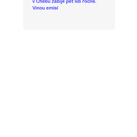
v Chebu zabije pět lidí ročně.
Vinou emisí