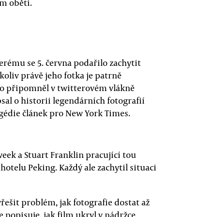
ům obětí.
erému se 5. června podařilo zachytit
liv právě jeho fotka je patrně
no připomněl v twitterovém vlákně
psal o historii legendárních fotografií
agédie článek pro New York Times.
eek a Stuart Franklin pracující tou
hotelu Peking. Každý ale zachytil situaci
řešit problém, jak fotografie dostat až
 popisuje, jak film ukryl v nádržce