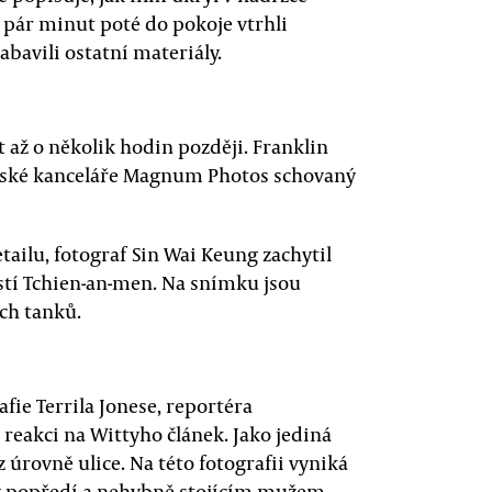
n pár minut poté do pokoje vtrhli
abavili ostatní materiály.
t až o několik hodin později. Franklin
řížské kanceláře Magnum Photos schovaný
etailu, fotograf Sin Wai Keung zachytil
stí Tchien-an-men. Na snímku jsou
ích tanků.
ie Terrila Jonese, reportéra
 reakci na Wittyho článek. Jako jediná
 úrovně ulice. Na této fotografii vyniká
v popředí a nehybně stojícím mužem,