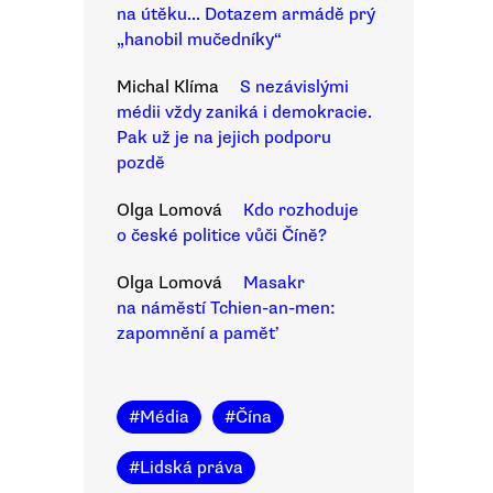
na útěku... Dotazem armádě prý
„hanobil mučedníky“
Michal Klíma
S nezávislými
médii vždy zaniká i demokracie.
Pak už je na jejich podporu
pozdě
Olga Lomová
Kdo rozhoduje
o české politice vůči Číně?
Olga Lomová
Masakr
na náměstí Tchien-an-men:
zapomnění a paměť
#
Média
#
Čína
#
Lidská práva