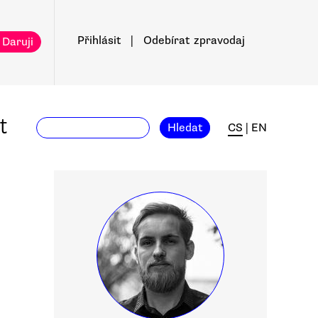
Přihlásit
|
Odebírat
zpravodaj
 Daruji
t
Hledat
CS
|
EN