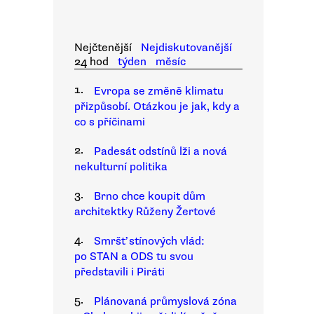
Nejčtenější
Nejdiskutovanější
24 hod
týden
měsíc
1.
Evropa se změně klimatu
přizpůsobí. Otázkou je jak, kdy a
co s příčinami
2.
Padesát odstínů lži a nová
nekulturní politika
3.
Brno chce koupit dům
architektky Růženy Žertové
4.
Smršť stínových vlád:
po STAN a ODS tu svou
představili i Piráti
5.
Plánovaná průmyslová zóna