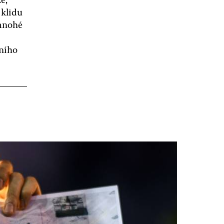
 klidu
 mnohé
vního