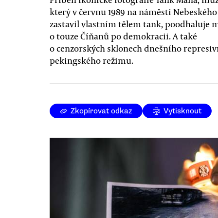
který v červnu 1989 na náměstí Nebeského
zastavil vlastním tělem tank, poodhaluje
o touze Číňanů po demokracii. A také
o cenzorských sklonech dnešního represi
pekingského režimu.
Zkopírovat odkaz
Vytisknout