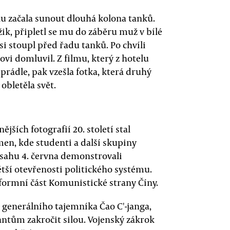
lu začala sunout dlouhá kolona tanků.
k, připletl se mu do záběru muž v bílé
si stoupl před řadu tanků. Po chvíli
ovi domluvil. Z filmu, který z hotelu
ádle, pak vzešla fotka, která druhý
obletěla svět.
jších fotografií 20. století stal
en, kde studenti a další skupiny
sahu 4. června demonstrovali
tší otevřenosti politického systému.
formní část Komunistické strany Číny.
, generálního tajemníka Čao C'-janga,
ntům zakročit silou. Vojenský zákrok