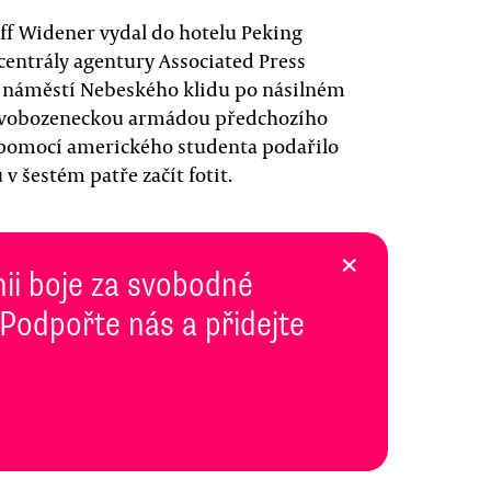
eff Widener vydal do hotelu Peking
centrály agentury Associated Press
 — náměstí Nebeského klidu po násilném
osvobozeneckou armádou předchozího
 pomocí amerického studenta podařilo
v šestém patře začít fotit.
×
inii boje za svobodné
 Podpořte nás a přidejte