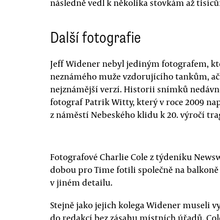
následně vedl k několika stovkám až tisíc
Další fotografie
Jeff Widener nebyl jediným fotografem, kt
neznámého muže vzdorujícího tankům, ačko
nejznámější verzí. Historii snímků nedáv
fotograf Patrik Witty, který v roce 2009 na
z náměstí Nebeského klidu k 20. výročí tr
Fotografové Charlie Cole z týdeníku Newsw
dobou pro Time fotili společně na balkoně 
v jiném detailu.
Stejně jako jejich kolega Widener museli vy
do redakcí bez zásahu místních úřadů. Cole