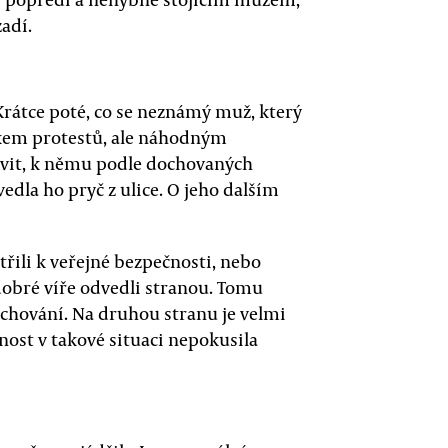
adí.
rátce poté, co se neznámý muž, který
íkem protestů, ale náhodným
avit, k němu podle dochovaných
edla ho pryč z ulice. O jeho dalším
atřili k veřejné bezpečnosti, nebo
 dobré víře odvedli stranou. Tomu
chování. Na druhou stranu je velmi
ost v takové situaci nepokusila