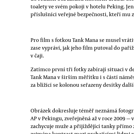
toalety ve svém pokoji v hotelu Peking. Je
příslušníci veřejné bezpečnosti, kteří mu z
Pro film s fotkou Tank Mana se musel vráti
zase vypráví, jak jeho film putoval do pa
v čaji.
Zatímco první tři fotky zabírají situaci v d
Tank Mana v širším měřítku i s částí námě
za blížící se kolonou seřazeny desítky dalš
Obrázek dokresluje téměř neznámá fotograf
AP v Pekingu, zveřejněná až v roce 2009 — v
zachycuje muže a přijíždějící tanky přímo z
zejména kontrast mezi prchajícími lidmi 