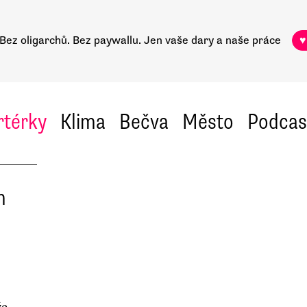
Bez oligarchů. Bez paywallu.
Jen vaše dary a naše práce
♥
rtérky
Klima
Bečva
Město
Podcas
m
e,