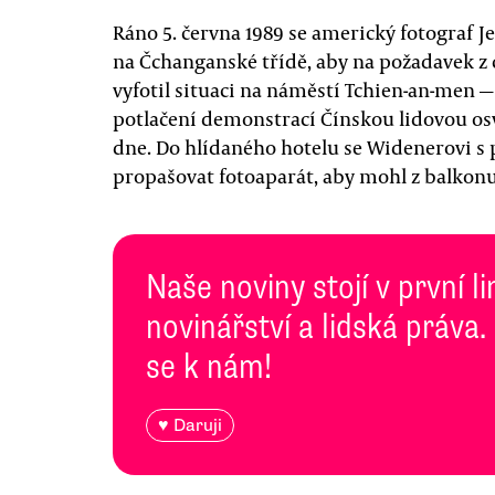
Ráno 5. června 1989 se americký fotograf J
na Čchanganské třídě, aby na požadavek z 
vyfotil situaci na náměstí Tchien-an-men
potlačení demonstrací Čínskou lidovou 
dne. Do hlídaného hotelu se Widenerovi s
propašovat fotoaparát, aby mohl z balkonu 
Naše noviny stojí v první l
novinářství a lidská práva.
se k nám!
♥ Daruji